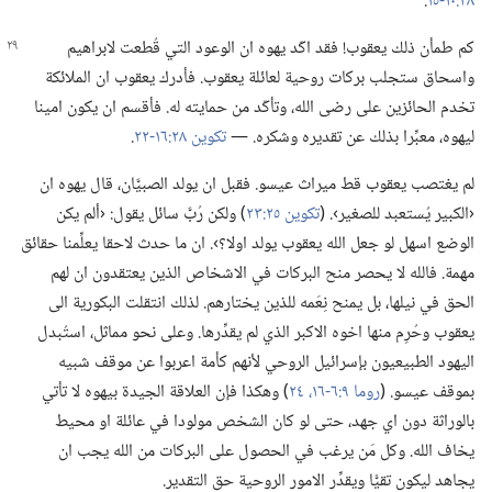
٢٨:‏١٠-‏١٥
‏.‏
كم طمأن ذلك يعقوب!‏ فقد اكّد يهوه ان الوعود التي قُطعت لابراهيم
واسحاق ستجلب بركات روحية لعائلة يعقوب.‏ فأدرك يعقوب ان الملائكة
تخدم الحائزين على رضى الله،‏ وتأكّد من حمايته له.‏ فأقسم ان يكون امينا
ليهوه،‏ معبِّرا بذلك عن تقديره وشكره.‏ —‏
تكوين ٢٨:‏١٦-‏٢٢
‏.‏
لم يغتصب يعقوب قط ميراث عيسو.‏ فقبل ان يولد الصبيَّان،‏ قال يهوه ان
‹الكبير يُستعبد للصغير›.‏ (‏
تكوين ٢٥:‏٢٣
‏)‏ ولكن رُبَّ سائل يقول:‏ ‹ألم يكن
الوضع اسهل لو جعل الله يعقوب يولد اولا؟‏›.‏ ان ما حدث لاحقا يعلِّمنا حقائق
مهمة.‏ فالله لا يحصر منح البركات في الاشخاص الذين يعتقدون ان لهم
الحق في نيلها،‏ بل يمنح نِعَمه للذين يختارهم.‏ لذلك انتقلت البكورية الى
يعقوب وحُرِم منها اخوه الاكبر الذي لم يقدِّرها.‏ وعلى نحو مماثل،‏ استُبدل
اليهود الطبيعيون بإسرائيل الروحي لأنهم كأمة اعربوا عن موقف شبيه
بموقف عيسو.‏ (‏
روما ٩:‏٦-‏١٦،‏
٢٤
‏)‏ وهكذا فإن العلاقة الجيدة بيهوه لا تأتي
بالوراثة دون اي جهد،‏ حتى لو كان الشخص مولودا في عائلة او محيط
يخاف الله.‏ وكل مَن يرغب في الحصول على البركات من الله يجب ان
يجاهد ليكون تقيًّا ويقدِّر الامور الروحية حق التقدير.‏