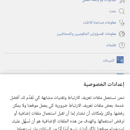
فيديوات مع وصف سمعي
بحث
معلومات مساعِدة للأطباء
معلومات للمسؤولين الحكوميين والصحافيين
تعليمات
التبرعات
(يفتح
نافذة
جديدة)
مكتبة برج المراقبة الالكترونية
™
(يفتح
إعدادات الخصوصية
نافذة
JW Hub
جديدة)
(يفتح
نحن نستعمل ملفات تعريف الارتباط وتقنيات مشابهة كي نُقدِّم لك أفضل
نافذة
®
خدمة. بعض ملفات تعريف الارتباط ضرورية كي يعمل موقعنا ولا يمكن
تطبيق
JW Library
جديدة)
رفضها. ولكن بإمكانك أن تختار إما أن تقبل استعمال ملفات إضافية أو
مكتبة برج المراقبة
ترفض استعمالها. والهدف من هذه الملفات الإضافية هو أن نُسهِّل عليك
استخدام موقعنا. تأكَّد أننا لن نبيع أبدًا أيًّا من البيانات ولن نستعملها