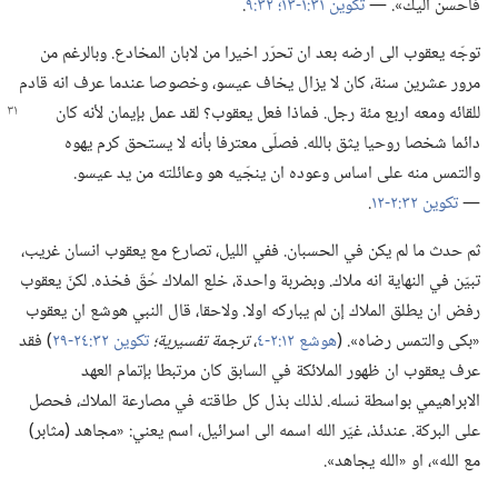
فأُحسن اليك».‏ —‏
تكوين ٣١:‏١-‏١٣؛‏
٣٢:‏٩
‏.‏
توجّه يعقوب الى ارضه بعد ان تحرّر اخيرا من لابان المخادع.‏ وبالرغم من
مرور عشرين سنة،‏ كان لا يزال يخاف عيسو،‏ وخصوصا عندما عرف انه قادم
للقائه ومعه اربع مئة رجل.‏ فماذا فعل يعقوب؟‏ لقد عمل بإيمان لأنه كان
دائما شخصا روحيا يثق بالله.‏ فصلّى معترفا بأنه لا يستحق كرم يهوه
والتمس منه على اساس وعوده ان ينجّيه هو وعائلته من يد عيسو.‏
—‏
تكوين ٣٢:‏٢-‏١٢
‏.‏
ثم حدث ما لم يكن في الحسبان.‏ ففي الليل،‏ تصارع مع يعقوب انسان غريب،‏
تبيّن في النهاية انه ملاك.‏ وبضربة واحدة،‏ خلع الملاك حُقّ فخذه.‏ لكنّ يعقوب
رفض ان يطلق الملاك إن لم يباركه اولا.‏ ولاحقا،‏ قال النبي هوشع ان يعقوب
«بكى والتمس رضاه».‏ (‏
هوشع ١٢:‏٢-‏٤
‏،‏
ترجمة تفسيرية؛‏
تكوين ٣٢:‏٢٤-‏٢٩
‏)‏ فقد
عرف يعقوب ان ظهور الملائكة في السابق كان مرتبطا بإتمام العهد
الابراهيمي بواسطة نسله.‏ لذلك بذل كل طاقته في مصارعة الملاك،‏ فحصل
على البركة.‏ عندئذ،‏ غيّر الله اسمه الى اسرائيل،‏ اسم يعني:‏ «مجاهد (‏مثابر)‏
مع الله»،‏ او «الله يجاهد».‏