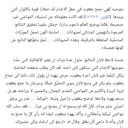
بتوجيه الهي،‏ نجح يعقوب في جعل الاغنام تلد صغارا قوية بالالوان التي
يريدها.‏ (‏
تكوين ٣٠:‏٣٧-‏٤٢
‏)‏ لقد كانت معلوماته عن استيلاد المواشي غير
صحيحة.‏ فكما يوضح العالِم ناحوم سارنا،‏ «يمكن علميا تحقيق النتائج
المرجوة بالتهجين المتتالي لحيوانات .‏ .‏ .‏ احادية اللون تحمل المورِّثات
المتنحِّية المتعلقة بالترقيط.‏ وهذه الحيوانات .‏ .‏ .‏ تُميَّز بتفوُّقها الناتج عن
كونها هجينة».‏
عندما لاحظ لابان النتائج،‏ حاول عدة مرات ان يغيّر الاتفاقية التي حدَّد
بموجبها الاغنام التي ستكون لابن اخته.‏ لقد كان يطلب منفعته الخاصة.‏
ولكن كيفما غيّر لابان اجرة يعقوب،‏ حرص يهوه ان يؤول ذلك دائما الى نجاح
يعقوب.‏ ولم يكن في وسع لابان سوى التحرُّق غيظًا.‏ وسرعان ما جمع يعقوب
ثروة كبيرة والكثير من المواشي،‏ الخدم،‏ الجِمال،‏ والحمير،‏ لا ببراعته هو بل
بدعم يهوه.‏ ولاحقا،‏ اوضح يعقوب لراحيل وليئة:‏ «ابوكما .‏ .‏ .‏ غدر بي وغيَّر
اجرتي عشر مرات.‏ لكنَّ الله لم يسمح له ان يصنع بي شرا.‏ .‏ .‏ .‏ فقد سلب الله
مواشي ابيكما وأعطاني».‏ وأكّد يهوه ليعقوب ايضا انه رأى كل ما صنع به
لابان وأنه لا داعي لأن يقلق.‏ وقال له:‏ «ارجع الى ارضك وإلى عشيرتك