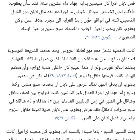
فعل لابان امرا كان سيصير بداية جهاد دام عشرين سنة.‏ فقد سأل يعقوب:‏
«ألأنك اخي تخدمني مجانا.‏ اخبرني ما اجرتك».‏ لقد مثَّل لابان دور الخال
المُحسِن،‏ لكنه في الواقع حوَّل رابط القرابة الى مجرد علاقة عمل.‏ ولأن
يعقوب كان يحب راحيل،‏ اجاب:‏ «اخدمك سبع سنين براحيل ابنتك
الصغرى».‏ —‏
تكوين ٢٩:‏١٥-‏٢٠
‏.‏
كانت الخطبة تشمل دفع مهر لعائلة العروس.‏ وقد حدّدت الشريعة الموسوية
لاحقا ان يدفع الرجل ٥٠ شاقلا من الفضة اذا اغوى عذراء بارتكاب العهارة.‏
يعتقد العالِم ڠوردن وِنَم ان هذا المبلغ كان «اغلى هدية زواج» وأن معظم
الهدايا كانت قيمتها «اقل بكثير».‏ (‏
تثنية ٢٢:‏٢٨،‏ ٢٩
‏)‏ لم يكن في مقدور
يعقوب ان يدفع المهر.‏ لذلك عرض على لابان ان يخدمه سبع سنين.‏ وكما
يتابع وِنَم:‏ «بما ان اجرة العمّال غير الدائمين كانت تتراوح بين نصف شاقل
وشاقل في الشهر في زمن البابليين القدماء [بين ٤٢ شاقلا و ٨٤ شاقلا في
سبع سنوات كاملة]،‏ فقد عرض يعقوب على لابان هدية ثمينة مقابل التزوج
براحيل».‏ فقبل لابان على الفور.‏ —‏
تكوين ٢٩:‏١٩
‏.‏
بدت السنين السبع ‹اياما قليلة› بالنسبة الى يعقوب لأن محبته لراحيل كانت