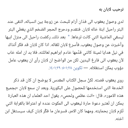
ترحيب لابان به
لدى وصول يعقوب الى فدّان أرام للبحث عن زوجة بين انسبائه،‏ التقى عند
البئر راحيل ابنة خاله لابان.‏ فتقدم ودحرج الحجر الضخم الذي يغطي البئر
ليسقي الماشية التي كانت ترعاها.‏
بعد ذلك،‏ ركضت راحيل الى منزل ابيها
*
وأخبرت عن وصول يعقوب،‏ فأسرع لابان للقائه.‏ اذا كان لابان قد فكّر آنذاك
في نيل هدايا ثمينة كالتي قدَّمها خادم ابراهيم لعائلته،‏ فلا بد ان امله خاب
لأن يعقوب اتى فارغ اليدين.‏ لكن من الواضح ان لابان رأى ان يعقوب عامل
دؤوب يمكن استغلاله.‏ —‏
تكوين ٢٨:‏١-‏٥؛‏
٢٩:‏١-‏١٤
‏.‏
روى يعقوب قصته.‏ لكنَّ سجل الكتاب المقدس لا يوضح ان كان قد ذكر
الخدعة التي استخدمها للحصول على البكورية.‏ وبعد ان سمع لابان «بجميع
هذه الامور»،‏ قال:‏ «انت عظمي ولحمي».‏ يقول احد العلماء ان هذه العبارة
يمكن ان تُعتبر دعوة حارة ليعقوب الى المكوث عنده او اعترافا بالقرابة التي
تُلزِم لابان بحمايته.‏ ومهما كان الامر،‏ فسرعان ما فكَّر لابان كيف سيستغل ابن
اخته.‏