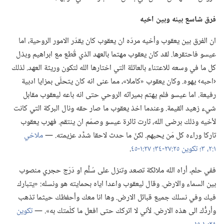
فرق شاسع بينه وبين اخيه
ان الفرق بين يعقوب وأخيه مردّه ان يعقوب كان يقدّر الامور الروحية،‏ اما
عيسو فاحتقرها.‏ لقد كان يعقوب مهتما بالعهد الذي قُطع مع ابراهيم وبذل
كل ما في وسعه للاعتناء بالعائلة التي اختارها الله لتكون وريثة العهد.‏ لذلك
‹احبه› يهوه.‏ وكان يعقوب «كاملا»،‏ مما عنى انه كان يتحلّى بمزايا ادبية
رفيعة.‏ اما عيسو فلم يهتم بميراثه الروحي حتى انه باعه ليعقوب مقابل
شيء زهيد القيمة.‏ وعندما اخذ يعقوب ما صار حقه ونال البركة التي كانت
لأخيه وذلك برضى الله،‏ ثارت ثائرة عيسو وصمّم ان ينتقم.‏ فهرب يعقوب
تاركا وراءه كل مَن يحبهم.‏ لكنّ ما حدث لاحقا شدَّد عزيمته.‏ —‏
ملاخي
١:‏٢،‏ ٣؛‏
تكوين ٢٥:‏٢٧-‏٣٤؛‏
٢٧:‏١-‏٤٥
‏.‏
ففي حلم،‏ أراه الله ملائكة تصعد وتنزل على سُلَّم او دَرَج حجري منصوب
بين السماء والارض.‏ وقال ليعقوب واعدا اياه بحمايته هو ونسله:‏ «يتبارك
فيك وفي نسلك جميع قبائل الارض.‏ وها انا معك وأحفظك حيثما تذهب
وأردُّك الى هذه الارض.‏ لأني لا اتركك حتى افعل ما كلّمتك به».‏ —‏
تكوين