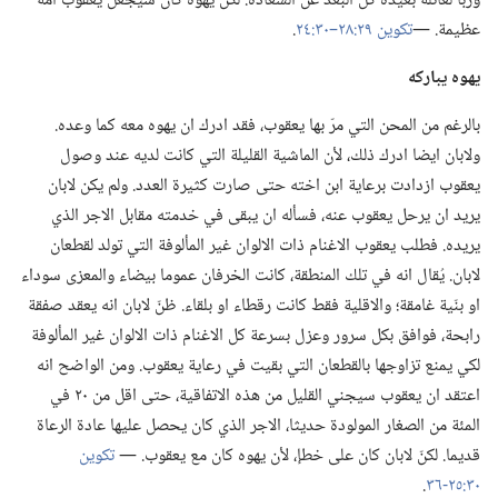
وربّا لعائلة بعيدة كل البعد عن السعادة.‏ لكنّ يهوه كان سيجعل يعقوب امة
عظيمة.‏ —‏
تكوين ٢٩:‏٢٨–‏٣٠:‏٢٤
‏.‏
يهوه يباركه
بالرغم من المحن التي مرّ بها يعقوب،‏ فقد ادرك ان يهوه معه كما وعده.‏
ولابان ايضا ادرك ذلك،‏ لأن الماشية القليلة التي كانت لديه عند وصول
يعقوب ازدادت برعاية ابن اخته حتى صارت كثيرة العدد.‏ ولم يكن لابان
يريد ان يرحل يعقوب عنه،‏ فسأله ان يبقى في خدمته مقابل الاجر الذي
يريده.‏ فطلب يعقوب الاغنام ذات الالوان غير المألوفة التي تولد لقطعان
لابان.‏ يُقال انه في تلك المنطقة،‏ كانت الخرفان عموما بيضاء والمعزى سوداء
او بنّية غامقة؛‏ والاقلية فقط كانت رقطاء او بلقاء.‏ ظنّ لابان انه يعقد صفقة
رابحة،‏ فوافق بكل سرور وعزل بسرعة كل الاغنام ذات الالوان غير المألوفة
لكي يمنع تزاوجها بالقطعان التي بقيت في رعاية يعقوب.‏ ومن الواضح انه
اعتقد ان يعقوب سيجني القليل من هذه الاتفاقية،‏ حتى اقل من ٢٠ في
المئة من الصغار المولودة حديثا،‏ الاجر الذي كان يحصل عليها عادة الرعاة
قديما.‏ لكنّ لابان كان على خطإ،‏ لأن يهوه كان مع يعقوب.‏ —‏
تكوين
٣٠:‏٢٥-‏٣٦
‏.‏