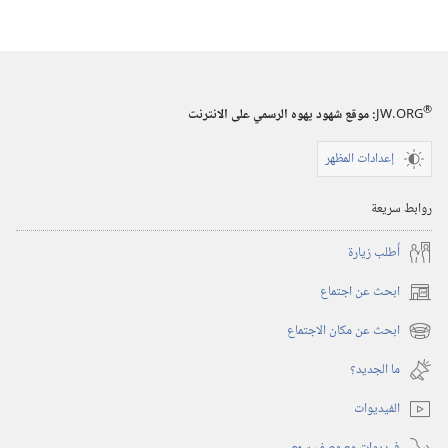
الاصدارات
برج
المراقبة
(‏الطبعة
®
JW.ORG
:‏ موقع شهود يهوه الرسمي على الانترنت
الدراسية)‏
‏‎١٥‏ ‏‎تشرين١/
إعدادات المظهر
أكتوبر‏
‎٢٠٠٣
روابط سريعة
أُطلب زيارة
ابحث عن اجتماع
(يفتح
نافذة
ابحث عن مكان الاجتماع
(يفتح
جديدة)
نافذة
ما الجديد؟‏
جديدة)
الفيديوات