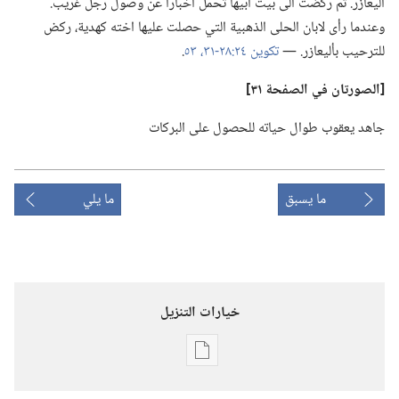
أليعازر.‏ ثم ركضت الى بيت ابيها تحمل اخبارا عن وصول رجل غريب.‏
وعندما رأى لابان الحلى الذهبية التي حصلت عليها اخته كهدية،‏ ركض
للترحيب بأليعازر.‏ —‏
تكوين ٢٤:‏٢٨-‏٣١،‏
٥٣
‏.‏
‏[الصورتان في الصفحة ٣١]‏
جاهد يعقوب طوال حياته للحصول على البركات
ما يسبق
ما يلي
خيارات التنزيل
خيارات
تنزيل