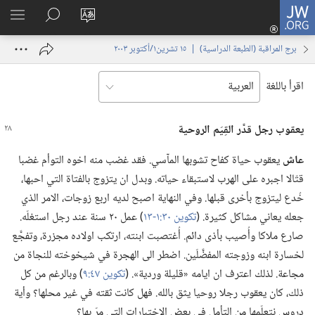
JW.ORG
تسجيل
تغيير
البحث
اظهر
الدخول
لغة
في
القائم
(يفتح
برج المراقبة (‏الطبعة الدراسية)‏ | ‏‎١٥‏ ‏‎تشرين١/أكتوبر‏ ‎٢٠٠٣
الموقع
JW.‎ORG
نافذة
جديدة)
اقرأ باللغة
يعقوب رجل قدَّر القِيَم الروحية
عاش
يعقوب حياة كفاح تشوبها المآسي.‏ فقد غضب منه اخوه التوأم غضبا
قتّالا اجبره على الهرب لاستبقاء حياته.‏ وبدل ان يتزوج بالفتاة التي احبها،‏
خُدع ليتزوج بأخرى قبلها.‏ وفي النهاية اصبح لديه اربع زوجات،‏ الامر الذي
جعله يعاني مشاكل كثيرة.‏ (‏
تكوين ٣٠:‏١-‏١٣
‏)‏ عمل ٢٠ سنة عند رجل استغلّه.‏
صارع ملاكا وأُصيب بأذى دائم.‏ أُغتصبت ابنته،‏ ارتكب اولاده مجزرة،‏ وتفجَّع
لخسارة ابنه وزوجته المفضَّلَين.‏ اضطر الى الهجرة في شيخوخته للنجاة من
مجاعة.‏ لذلك اعترف ان ايامه «قليلة وردية».‏ (‏
تكوين ٤٧:‏٩
‏)‏ وبالرغم من كل
ذلك،‏ كان يعقوب رجلا روحيا يثق بالله.‏ فهل كانت ثقته في غير محلها؟‏ وأية
دروس نتعلّمها من التأمل في بعض الاختبارات التي مرّ بها؟‏