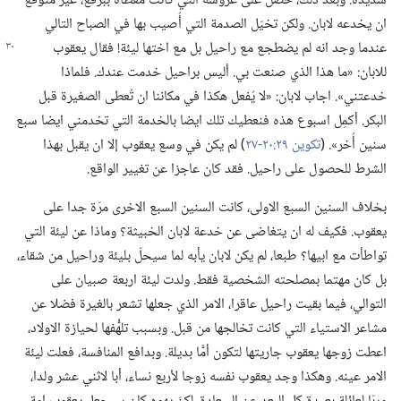
شديدة.‏ وبعد ذلك،‏ حصل على عروسه التي كانت مغطّاة ببرقع،‏ غير متوقِّع
ان يخدعه لابان.‏ ولكن تخيّل الصدمة التي أُصيب بها في الصباح التالي
عندما وجد انه لم يضطجع مع راحيل بل مع
اختها ليئة!‏ فقال يعقوب
للابان:‏ «ما هذا الذي صنعت بي.‏ أليس براحيل خدمت عندك.‏ فلماذا
خدعتني».‏ اجاب لابان:‏ «لا يُفعل هكذا في مكاننا ان تُعطى الصغيرة قبل
البكر.‏ أكمِل اسبوع هذه فنعطيك تلك ايضا بالخدمة التي تخدمني ايضا سبع
سنين أُخر».‏ (‏
تكوين ٢٩:‏٢٠-‏٢٧
‏)‏ لم يكن في وسع يعقوب إلا ان يقبل بهذا
الشرط للحصول على راحيل.‏ فقد كان عاجزا عن تغيير الواقع.‏
بخلاف السنين السبع الاولى،‏ كانت السنين السبع الاخرى مرّة جدا على
يعقوب.‏ فكيف له ان يتغاضى عن خدعة لابان الخبيثة؟‏ وماذا عن ليئة التي
تواطأت مع ابيها؟‏ طبعا،‏ لم يكن لابان يأبه لما سيحلّ بليئة وراحيل من شقاء،‏
بل كان مهتما بمصلحته الشخصية فقط.‏ ولدت ليئة اربعة صبيان على
التوالي،‏ فيما بقيت راحيل عاقرا،‏ الامر الذي جعلها تشعر بالغيرة فضلا عن
مشاعر الاستياء التي كانت تخالجها من قبل.‏ وبسبب تلهُّفها لحيازة الاولاد،‏
اعطت زوجها يعقوب جاريتها لتكون أمًّا بديلة.‏ وبدافع المنافسة،‏ فعلت ليئة
الامر عينه.‏ وهكذا وجد يعقوب نفسه زوجا لأربع نساء،‏ أبا لاثني عشر ولدا،‏