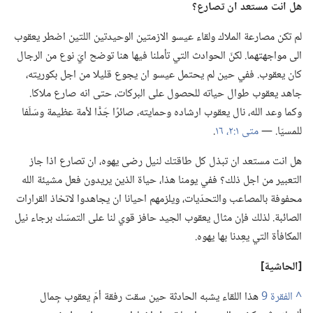
هل انت مستعد ان تصارع؟‏
لم تكن مصارعة الملاك ولقاء عيسو الازمتين الوحيدتين اللتين اضطر يعقوب
الى مواجهتهما.‏ لكنّ الحوادث التي تأملنا فيها هنا توضح ايّ نوع من الرجال
كان يعقوب.‏ ففي حين لم يحتمل عيسو ان يجوع قليلا من اجل بكوريته،‏
جاهد يعقوب طوال حياته للحصول على البركات،‏ حتى انه صارع ملاكا.‏
وكما وعد الله،‏ نال يعقوب ارشاده وحمايته،‏ صائرًا جَدًّا لأمة عظيمة وسَلَفا
للمسيّا.‏ —‏
متى ١:‏٢،‏
١٦
‏.‏
هل انت مستعد ان تبذل كل طاقتك لنيل رضى يهوه،‏ ان تصارع اذا جاز
التعبير من اجل ذلك؟‏ ففي يومنا هذا،‏ حياة الذين يريدون فعل مشيئة الله
محفوفة بالمصاعب والتحدّيات،‏ ويلزمهم احيانا ان يجاهدوا لاتخاذ القرارات
الصائبة.‏ لذلك فإن مثال يعقوب الجيد حافز قوي لنا على التمسّك برجاء نيل
المكافأة التي يعِدنا بها يهوه.‏
‏[الحاشية]‏
^
هذا اللقاء يشبه الحادثة حين سقت رفقة أمّ يعقوب جِمال