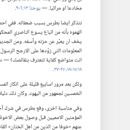
مخادعا او مرائيا.‏ —‏
يوحنا ١٣:‏٦-‏٩
‏.‏
نتذكر ايضا بطرس بسبب ضعفاته.‏ ففي احدى
اتهموه بأنه من اتباع يسوع الناصري المحكوم
يخف ان يعبِّر عن حزنه وأسفه.‏ ومن الجدير 
المعلومات التي زوّدها على الارجح الرسول 
انت متواضع كفاية لتعترف بنقائصك؟‏ —‏
متى 
١٨:‏١٥-‏١٨،‏
٢٥-‏٢٧
‏.‏
ولكن بعد مرور اسابيع قليلة على انكار المس
الخمسين لجمهور من اليهود.‏ وكان ذلك دليل
وفي مناسبة اخرى،‏ وقع بطرس في شرك آخ
المؤمنين الامميين قبل وصول بعض الاخوة م
عنهم «خوفا من الذين من اهل الختان» القا