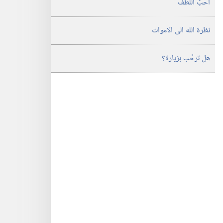
أَحبَّ اللطف
نظرة الله الى الاموات
هل ترحِّب بزيارة؟‏