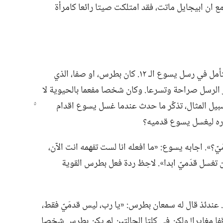
 ومع ان ابيجايل ماتت،‏ فقد امتلكت صيتا رائعا كامرأة
لنتقدم في الزمن الى القرن الاول للميلاد ونتأمل في رسل يسوع الـ‍ ١٢.‏ كان بطرس،‏ او صفا،‏ الذي
الرسل صراحة وتسرعا.‏ وكان شخصا مفعما بالحيوية لا
بيل المثال،‏ تذكّر ما حدث عندما غسل يسوع اقدام
ره ليغسل يسوع قدميه؟‏
‏».‏ اجابه يسوع:‏ «ما افعله انا لست تفهمه انت الآن،‏
ن تغسل قدَميّ ابدا».‏ لاحِظ ردة فعل بطرس القوية
عندئذ قال له سمعان بطرس:‏ «يا رب،‏ ليس قدمَيّ فقط،‏
فا مغايرا!‏ ولكن في كلتا الحالتين لم يكن بطرس شخصا