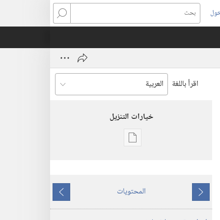
خول
بحث
اقرأ باللغة
خيارات التنزيل
خيارات
تنزيل
الاصدارات
برج
المحتويات
المراقبة
ما
ما
(‏الطبعة
يسبق
يلي