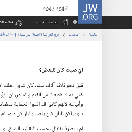
JW.ORG
شهود يهوه
الصفحة الرئيسية
تعاليم ال
المكتبة
المجلات
برج المراقبة (‏الطبعة الدراسية)‏ | ‏‎١٥‏ ‏‎آب/أغسطس‏ ‎٢٠٠٣
ايّ صيت كان للبعض؟‏
قبل
نحو ثلاثة آلاف سنة،‏ كان شاول،‏ ملك اس
غني يملك قطعانا من الغنم والماعز،‏ ان يزوِّده
وأتباعه لأنهم كانوا قد امّنوا الحماية لقطع
داود.‏ لكنّ نابال كان يلعب بالنار لأن داود 
لم يتصرف نابال بحسب التقاليد الشرق اوسطي