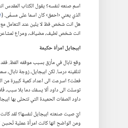
اسم صنعه لنفسه؟‏ يقول الكتاب المقدس انه 
الذي يعني ‹احمق› كان اسما على مسمّى.‏ (‏
١ صموئيل ٢٥:‏٣
هل انت شخص فظ لا يلين عند التعامل مع ال
انت شخص لطيف،‏ مضياف،‏ ومراع لمشاعر ا
ابيجايل امرأة حكيمة
لتلقينه درسا.‏ لكن ابيجايل،‏ زوجة نابال،‏ 
فعلت؟‏ اسرعت الى اعداد كمية كبيرة من الطع
توسلت الى داود ألا يسفك دما بلا سبب،‏ فَلان 
داود الصفات الحميدة التي تتحلى بها ابيجاي
ايّ صيت صنعته ابيجايل لنفسها؟‏ لقد كانت 
ومن الواضح انها كانت امرأة عملية تُحسِن ا