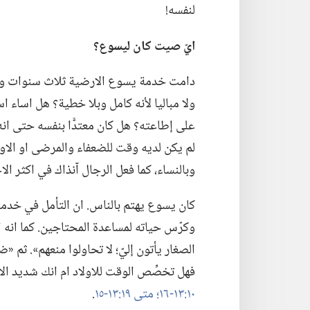
لنفسه!‏
ايّ صيت كان ليسوع؟‏
دامت خدمة يسوع الارضية ثلاث سنوات ونصفا 
ولا مباليا لأنه كامل وبلا خطية؟‏ هل اساء اس
على إطاعته؟‏ هل كان معتدًّا بنفسه حتى ان
لم يكن لديه وقت للضعفاء والمرضى او الاولا
وبالنساء،‏ كما فعل الرجال آنذاك في اكثر الا
كان يسوع يهتم بالناس.‏ ان التأمل في خدم
وكرّس حياته لمساعدة المحتاجين.‏ كما انه اظه
الصغار يأتون إليّ؛‏ لا تحاولوا منعهم».‏ ثم «
فهل تخصِّص الوقت للاولاد ام انك شديد ال
١٠:‏١٣-‏١٦؛‏
متى ١٩:‏١٣-‏١٥
‏.‏