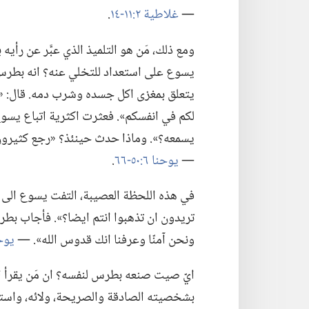
—‏
غلاطية ٢:‏١١-‏١٤
‏.‏
ومع ذلك،‏ مَن هو التلميذ الذي عبَّر عن ر
يسوع على استعداد للتخلي عنه؟‏ انه بط
يتعلق بمغزى اكل جسده وشرب دمه.‏ قال:‏ «إن
لكم في انفسكم».‏ فعثرت اكثرية اتباع يسوع ا
يسمعه؟‏».‏ وماذا حدث حينئذ؟‏ «رجع كثيرون 
—‏
يوحنا ٦:‏٥٠-‏٦٦
‏.‏
في هذه اللحظة العصيبة،‏ التفت يسوع الى ا
تريدون ان تذهبوا انتم ايضا؟‏».‏ فأجاب بطرس:
ونحن آمنّا وعرفنا انك قدوس الله».‏ —‏
يوحنا ٦:
ايّ صيت صنعه بطرس لنفسه؟‏ ان مَن يقرأ ال
بشخصيته الصادقة والصريحة،‏ ولائه،‏ واستع