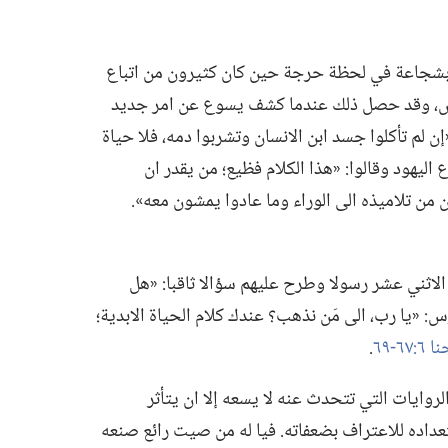
أيه بشجاعة في لحظة حرجة حين كان كثيرون من اتباع
رس،‏ وقد حصل ذلك عندما كشف يسوع عن امر جديد
 لم تأكلوا جسد ابن الانسان وتشربوا دمه،‏ فلا حياة
ليهود وقالوا:‏ «هذا الكلام فظيع؛‏ من يقدر ان
من تلاميذه الى الوراء وما عادوا يمشون معه».‏
لاثني عشر رسولا وطرح عليهم سؤالا ثاقبا:‏ «هل
‏ «يا رب،‏ الى مَن نذهب؟‏ عندك كلام الحياة الابدية؛‏
‏٦٧-‏٦٩
‏.‏
روايات التي تتحدث عنه لا يسعه إلا ان يتأثر
داده للاعتراف بضعفاته.‏ فيا له من صيت رائع صنعه