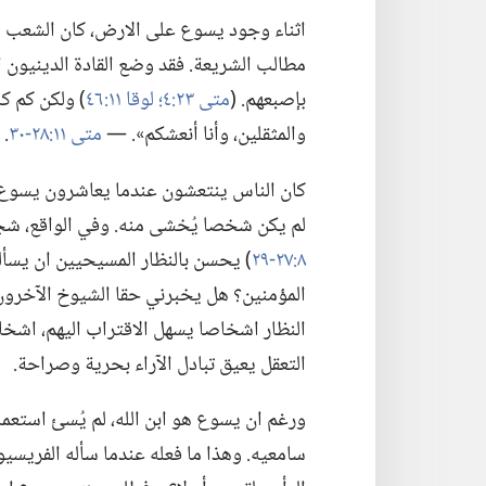
اثناء وجود يسوع على الارض،‏ كان الشعب ال
مطالب الشريعة.‏ فقد وضع القادة الدينيون 
بإصبعهم.‏ (‏
متى ٢٣:‏٤؛‏
لوقا ١١:‏٤٦
‏)‏ ولكن كم ك
والمثقلين،‏ وأنا أنعشكم».‏ —‏
متى ١١:‏٢٨-‏٣٠
‏.‏
كان الناس ينتعشون عندما يعاشرون يسوع.‏
لم يكن شخصا يُخشى منه.‏ وفي الواقع،‏ شجع
٨:‏٢٧-‏٢٩
‏)‏ يحسن بالنظار المسيحيين ان يسألو
المؤمنين؟‏ هل يخبرني
حقا الشيوخ الآخرون 
النظار اشخاصا يسهل الاقتراب اليهم،‏ اشخ
التعقل يعيق تبادل الآراء بحرية وصراحة.‏
ورغم ان يسوع هو ابن الله،‏ لم يُسئ استعم
سامعيه.‏ وهذا ما فعله عندما سأله الفريسيو