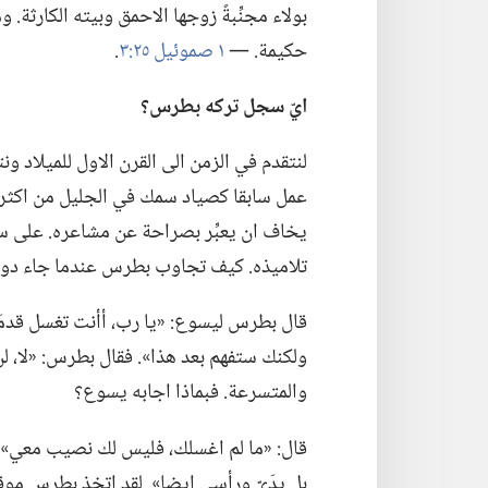
بولاء مجنِّبةً زوجها الاحمق وبيته الكارثة.‏
حكيمة.‏ —‏
١ صموئيل ٢٥:‏٣
‏.‏
ايّ سجل تركه بطرس؟‏
عمل سابقا كصياد سمك في الجليل من اكثر 
يخاف
ان يعبِّر بصراحة عن مشاعره.‏ على س
تلاميذه.‏ كيف تجاوب بطرس عندما جاء دو
قال بطرس ليسوع:‏ «يا رب،‏ أأنت تغسل قدمَيّ؟
ولكنك ستفهم بعد هذا».‏ فقال بطرس:‏ «لا،‏ ل
والمتسرعة.‏ فبماذا اجابه يسوع؟‏
قال:‏ «ما لم اغسلك،‏ فليس لك نصيب معي».‏ 
بل يدَيّ ورأسي ايضا».‏ لقد اتخذ بطرس موق