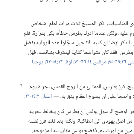
 المناسبات،‏ انكر المسيحَ ثلاث مرات امام اشخاص
 عليه.‏ ولكن عندما ادرك بطرس خطأه،‏ بكى بمرارة.‏ فلم
بالذكر ايضا ان كتبة الاناجيل سجّلوا هذه الرواية بفضل
بطرس!‏ فقد كان متواضعا كفاية ليعترف بنقائصه.‏ فهل
٢٦:‏٦٩-‏٧٥؛‏
مرقس ١٤:‏٦٦-‏٧٢؛‏
لوقا ٢٢:‏٥٤-‏٦٢؛‏
يوحنا
يح،‏ كرز بطرس،‏ الممتلئ من الروح القدس،‏ بجرأة يوم
ا واضحا على ان يسوع المقام يثق به.‏ —‏
اعمال ٢:‏١٤-‏٢١
‏.‏
ر.‏ اوضح الرسول بولس ان بطرس كان يخالط بحرية
ن اصل يهودي الى انطاكية.‏ ولكنه بعد ذلك فرز نفسه
دمين من اورشليم.‏ ففضح بولس مقاييسه المزدوجة.‏