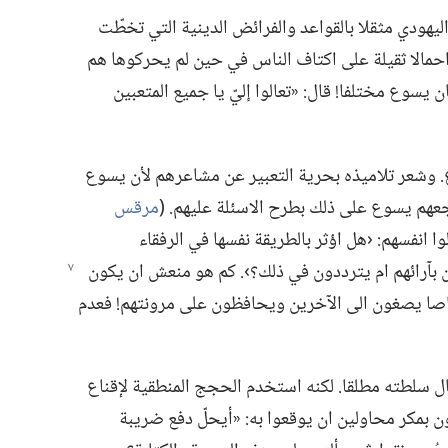
يهودي مثقلا بالقواعد والفرائض الدينية التي تخطّت
احمالا ثقيلة على اكتاف الناس في حين لم يحركوها هم
ان يسوع مختلفا!‏ قال:‏ «تعالوا إليّ يا جميع المتعبين
 وشعر تلاميذه بحرية التعبير عن مشاعرهم لأن يسوع
هم يسوع على ذلك بطرح الاسئلة عليهم.‏ (‏
مرقس
ا انفسهم:‏ ‹هل اؤثر بالطريقة نفسها في الرفقاء
بآرائهم ام يترددون في ذلك؟‏›.‏ كم هو منعش ان يكون
اصا يصغون الى الآخرين ويحافظون على مرونتهم!‏ فعدم
ال سلطته مطلقا.‏ لكنه استخدم الحجج المنطقية لإقناع
ن بمكر محاولين ان يوقعوا به:‏ «أيحلّ دفع ضريبة