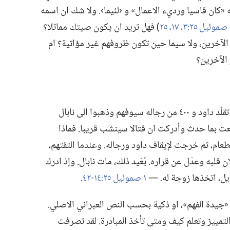
«كان قاسيا ورديء الاعمال» و ‹لئيما›.‏ ولا شك ان اسمه
،‏
١٧،‏
٢٥
‏)‏ فهل تريد ان يكون صيتك مماثلا؟‏
آخرين،‏ ولا سيما حين تكون ظروفهم غير مؤاتية؟‏ ام
لآخرين؟‏
وقع نابال في مأزق بسبب موقفه الفظ.‏ فقد تقلّد داود و ٤٠٠ من رجاله سيوفهم وذهبوا الى نابال
سمعت بما حدث وأدركت ان قتالا سينشب قريبا.‏ فماذا
ام،‏ ثم خرجت لإيقاف داود ورجاله.‏ وعندما التقتهم،‏
قلبه وعدَل عن قراره.‏ بُعَيد ذلك،‏ مات نابال.‏ وإذ ادرك
ل،‏ اتخذها زوجة له.‏ —‏
١ صموئيل ٢٥:‏١٤-‏٤٢
‏.‏
«جيدة الفهم»،‏ او ذكية بحسب النص العبراني الاصلي.‏
لتمييز وتعلم كيف ومتى تأخذ المبادرة.‏ لقد تصرفت