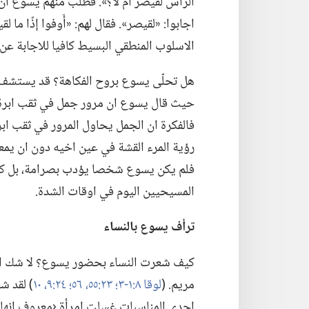
الرأس لقيصر أم لا؟‏».‏ فطلب منهم يسوع ان يُر
اجابوا:‏ «لقيصر».‏ فقال لهم:‏ «أَوفوا إذًا ما لقي
الاسلوب المنطقي البسيط كافيا للاجابة عن 
هل تحلّى يسوع بروح الفكاهة؟‏ قد يستشف ب
حيث قال يسوع ان مرور جمل في ثقب ابرة ا
فالفكرة ان الجمل يحاول المرور في ثقب ابرة 
رؤية المرء القشة في عين اخيه دون ان يمعن 
فلم يكن يسوع شخصا يؤدب بصرامة،‏ بل كان ح
المسيحيين اليوم في اوقات الشدة.‏
ترأف يسوع بالنساء
كيف شعرت النساء بحضور يسوع؟‏ لا شك ان كث
مريم.‏ (‏
لوقا ٨:‏١-‏٣؛‏
٢٣:‏٥٥،‏ ٥٦؛‏
٢٤:‏٩،‏ ١٠
‏)‏ لقد
احدى المناسبات غسلت امرأة ‹معروف انها خ