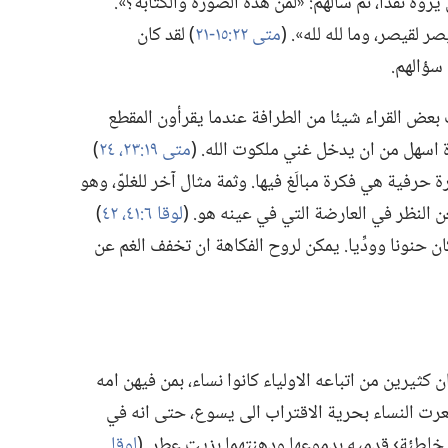
وه نقدا،‏ ثم سألهم:‏ «لمن هذه الصورة والكتابة؟‏».‏
صر لقيصر،‏ وما لله لله».‏ (‏
متى ٢٢:‏١٥-‏٢١
‏)‏ لقد كان
سؤالهم.‏
عض القراء شيئا من الطرافة عندما يقرأون المقطع
سهل من ان يدخل غني ملكوت الله.‏ (‏
متى ١٩:‏٢٣،‏ ٢٤
‏)‏
حرفية هي فكرة مبالَغ فيها.‏ وثمة مثال آخر للغلوّ،‏ وهو
النظر في العارضة التي في عينه هو.‏ (‏
لوقا ٦:‏٤١،‏ ٤٢
‏)‏
نونا وودِّيا.‏ يمكن لروح الفكاهة ان تخفف الغم عن
يرين من اتباعه الاولياء كانوا نساء،‏ بمن فيهن امه
 شعرت النساء بحرية الاقتراب الى يسوع،‏ حتى انه في
اطئة› قدميه بدموعها ودهنتهما بزيت عطِر.‏ (‏
لوقا