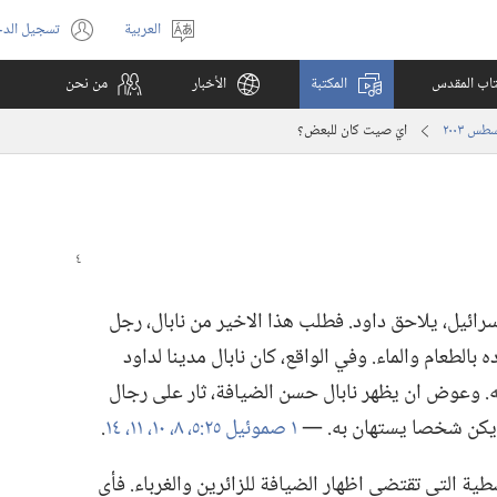
العربية
تسجيل الد
اختر
(يفتح
اللغة
نافذة
كتاب المقدس
المكتبة
الأخبار
من نحن
جديدة)
ايّ صيت كان للبعض؟‏
رائيل،‏ يلاحق داود.‏ فطلب هذا الاخير من نابال،‏ رجل
 بالطعام والماء.‏ وفي الواقع،‏ كان نابال مدينا لداود
انه.‏ وعوض ان يظهر نابال حسن الضيافة،‏ ثار على رجال
لم يكن شخصا يستهان به.‏ —‏
١ صموئيل ٢٥:‏٥،‏
٨،‏
١٠،‏ ١١،‏
١٤
‏.‏
ة التي تقتضي اظهار الضيافة للزائرين والغرباء.‏ فأي