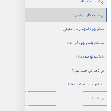
ايّ اسم تصنعه لنفسك؟‏
الدراسية)‏
‏‎١٥‏ ‏‎آب/
أغسطس‏
ايّ صيت كان للبعض؟‏
‎٢٠٠٣
خدام يهوه لديهم رجاء حقيقي
سنسلك باسم يهوه الى الابد!‏
ماذا يتوقع يهوه منا؟‏
هل تجدّ في طلب يهوه؟‏
عائلة توحِّدها العبادة الحقة
هل تذكر؟‏