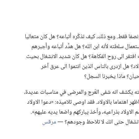
فقط.‏ ومع ذلك،‏ كيف تذكّره أتباعه؟‏ هل كان متعاليا
تعمال سلطته لأنه ابن الله؟‏ هل هدَّد أتباعه وأجبرهم
ه افتقر الى روح الفكاهة؟‏ هل كان شديد الانشغال بحيث
د؟‏ هل ازدرى بالناس الذين انتموا الى عرق آخر
حيان؟‏ ماذا يخبرنا السجل؟‏
ته يكشف انه شفى العُرج والمرضى في مناسبات عديدة،‏
ر اهتماما بالاولاد.‏ فقد اوصى تلاميذه:‏ «دعوا الاولاد
ضم الاولاد بذراعيه،‏ وأخذ يباركهم واضعا يديه عليهم».‏
انشغال حتى انك لا تلاحظ وجودهم؟‏ —‏
مرقس