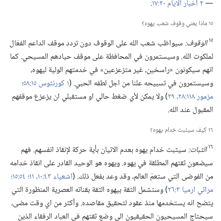
—‏
٢ أخبار الايام ٢٠:‏١٧
‏.‏
١٥ ماذا يعني وقوف شعب يهوه؟‏
١٥
الوقوف:‏
سيواظب شعب الله على الوقوف دون تردد موقف الداعم الفعّال
لملكوت الله.‏ وسيستمرون في المحافظة على موقف حيادهم المسيحي.‏ كما
انهم سيكونون «راسخين،‏ غير متزعزعين» في خدمتهم الولية ليهوه،‏
وسيستمرون في تسبيحه علنا من اجل لطفه الحبي.‏ (‏
١ كورنثوس ١٥:‏٥٨؛‏
مزمور ١١٨:‏٢٨،‏ ٢٩
‏)‏ ولا يمكن لأي ضغط حالي او مستقبلي ان يزعزع موقفهم
المقبول عند الله.‏
١٦ كيف سيثبت خدام يهوه؟‏
١٦
الثبات:‏
سيثبت خدام يهوه بعدم الاتيان بأية حركة لإنقاذ انفسهم.‏ فهم
سيضعون ثقتهم المطلقة في يهوه.‏ ويهوه هو الوحيد القادر على انقاذ خدامه
من الفوضى التي ستعمّ العالم،‏ وقد وعد بفعل ذلك.‏ (‏
اشعياء ٤٣:‏١٠،‏ ١١؛‏
٥٤:‏١٥؛‏
مراثي ارميا ٣:‏٢٦
‏)‏ وستشمل الثقة بيهوه الثقة بقناته العصرية المنظورة التي
يتضح انه يستخدمها منذ عقود لتحقيق مقاصده.‏ وأكثر من اي وقت مضى،‏
سيحتاج المسيحيون الحقيقيون الى وضع ثقتهم في العباد الرفقاء الذين