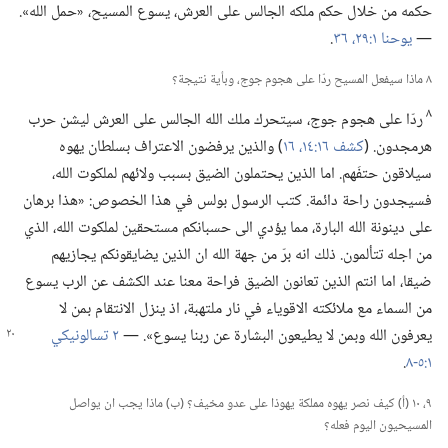
حكمه من خلال حكم ملكه الجالس على العرش،‏ يسوع المسيح،‏ «حمل الله».‏
—‏
يوحنا ١:‏٢٩،‏
٣٦
‏.‏
٨ ماذا سيفعل المسيح ردّا على هجوم جوج،‏ وبأية نتيجة؟‏
٨
ردّا على هجوم جوج،‏ سيتحرك ملك الله الجالس على العرش ليشن حرب
هرمجدون.‏ (‏
كشف ١٦:‏١٤،‏
١٦
‏)‏ والذين يرفضون الاعتراف بسلطان يهوه
سيلاقون حتفَهم.‏ اما الذين يحتملون الضيق بسبب ولائهم لملكوت الله،‏
فسيجدون راحة دائمة.‏ كتب الرسول بولس في هذا الخصوص:‏ «هذا برهان
على دينونة الله البارة،‏ مما يؤدي الى حسبانكم مستحقين لملكوت الله،‏ الذي
من اجله تتألمون.‏ ذلك انه برّ من جهة الله ان الذين يضايقونكم يجازيهم
ضيقا،‏ اما انتم الذين تعانون الضيق فراحة معنا عند الكشف عن الرب يسوع
من السماء مع ملائكته الاقوياء في نار ملتهبة،‏ اذ ينزل الانتقام بمن لا
يعرفون الله وبمن لا
يطيعون البشارة عن ربنا يسوع».‏ —‏
٢ تسالونيكي
١:‏٥-‏٨
‏.‏
٩،‏ ١٠ (‏أ)‏ كيف نصر يهوه مملكة يهوذا على عدو مخيف؟‏ (‏ب)‏ ماذا يجب ان يواصل
المسيحيون اليوم فعله؟‏