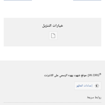
خيارات التنزيل
خيارات
تنزيل
الاصدارات
برج
المراقبة
(‏الطبعة
®
JW.ORG
:‏ موقع شهود يهوه الرسمي على الانترنت
الدراسية)‏
إعدادات المظهر
١‏ ‏‎حزيران/
يونيو‏
روابط سريعة
‎٢٠٠٣