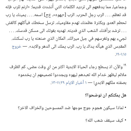
وجماعيا،‏ مما يدفعهم الى ترديد الكلمات التي أُنشدت قديما:‏ «ارنم للرب فإنه
قد تعظم.‏ .‏ .‏ .‏ الرب رجل الحرب.‏ الرب [«يهوه»،‏
ع‌ج
‏] اسمه.‏ .‏ .‏ .‏ يمينك يا رب
تحطم العدو.‏ وبكثرة عظمتك تهدم مقاوميك.‏ ترسل سخطك فيأكلهم كالقش.‏
.‏ .‏ .‏ ترشد برأفتك الشعب الذي فديته.‏ تهديه بقوتك الى مسكن قدسك.‏ .‏ .‏ .‏
تجيء بهم وتغرسهم في جبل ميراثك.‏ المكان الذي صنعته يا رب لسكنك.‏
المقدِس الذي هيأَتْه يداك يا رب.‏ الرب يملك الى الدهر والابد».‏ —‏
خروج
١٥:‏١-‏١٩
‏.‏
١٩
والآن،‏ اذ يسطع رجاء الحياة الابدية اكثر من اي وقت مضى،‏ كم الظرف
ملائم ليظهر خدام الله تعبدهم ليهوه ويجددوا تصميمهم ان يخدموه
بصفته ملكهم الابدي!‏ —‏
١ أخبار الايام ٢٩:‏١١-‏١٣
‏.‏
هل يمكنكم ان توضحوا؟‏
‏• لماذا سيكون هجوم جوج موجها ضد الممسوحين والخراف الاخر؟‏
‏• كيف سيقف شعب الله؟‏