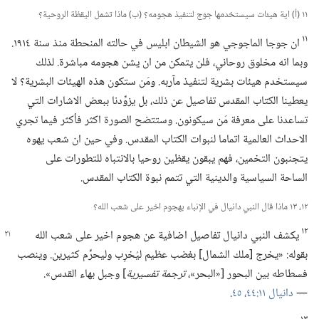
١١ (‏أ)‏ اية هيئات سيستخدمها جوج لتنفيذ هجومه؟‏ (‏ب)‏ ماذا تشمل اليقظة الروحية؟‏
١١
ان جوجا الماجوجي هو الشيطان ابليس في حالته المنحطة منذ سنة ١٩١٤.‏
وبما انه مخلوق روحاني،‏ فلن يتمكن من ان يشن هجومه مباشرة.‏ لذلك
سيستخدم هيئات بشرية لتنفيذ مآربه.‏ ومَن ستكون هذه الهيئات البشرية؟‏ لا
يعطينا الكتاب المقدس تفاصيل عن ذلك،‏ بل يزوِّدنا ببعض الاشارات التي
تساعدنا على معرفة مَن سيكونون.‏ وستتضح الصورة اكثر فأكثر فيما تجري
الاحداث العالمية اتماما لنبوات الكتاب المقدس.‏ وفي حين ان شعب يهوه
يتجنبون التخمين،‏ فهم يبقون يقظين روحيا بالانتباه للتطورات على
الساحة السياسية والدينية التي تتمم نبوة الكتاب المقدس.‏
١٢،‏ ١٣ ماذا قال النبي دانيال في الإنباء بهجوم اخير على شعب الله؟‏
١٢
يكشف النبي دانيال تفاصيل اضافية عن هجوم اخير على شعب الله
بقوله:‏ «يخرج [ملك الشمال] بغضب عظيم ليُخرِب وليحرِّم كثيرين.‏ وينصب
فسطاطه بين البحور [«البحر»،‏
ترجمة تفسيرية
‏] وجبل بهاء القدس».‏
—‏
دانيال ١١:‏٤٤،‏ ٤٥
‏.‏