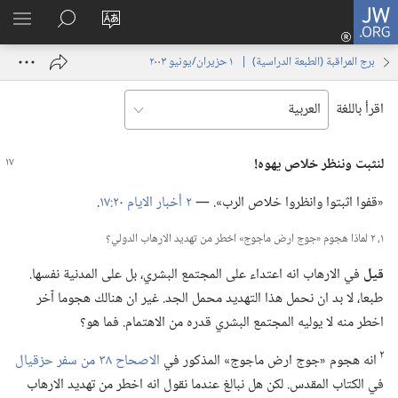
JW.ORG
تسجيل
تغيير
البحث
اظهر
الدخول
لغة
في
القائم
(يفتح
برج المراقبة (‏الطبعة الدراسية)‏ | ‏‎ ١‏ ‏‎حزيران/يونيو‏ ‎٢٠٠٣
الموقع
JW.‎ORG
نافذة
جديدة)
اقرأ باللغة
لنثبت وننظر خلاص يهوه!‏
‏«قفوا اثبتوا وانظروا خلاص الرب».‏ —‏
٢ أخبار الايام ٢٠:‏١٧
‏.‏
١،‏ ٢ لماذا هجوم «جوج ارض ماجوج» اخطر من تهديد الارهاب الدولي؟‏
قيل
في الارهاب انه اعتداء على المجتمع البشري،‏ بل على المدنية نفسها.‏
طبعا،‏ لا بد ان نحمل هذا التهديد محمل الجد.‏ غير ان هنالك هجوما آخر
اخطر منه لا يوليه المجتمع البشري قدره من الاهتمام.‏ فما هو؟‏
٢
انه هجوم «جوج ارض ماجوج» المذكور في
الاصحاح ٣٨ من سفر حزقيال
في الكتاب المقدس.‏ لكن هل نبالغ عندما نقول انه اخطر من تهديد الارهاب