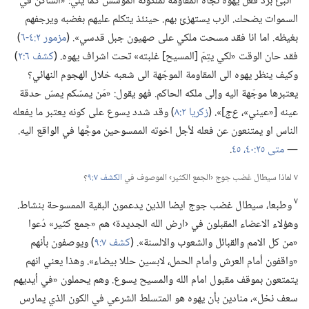
أُنبئ برد فعل يهوه تجاه المقاومة لملكوته المؤسس كما يلي:‏ «الساكن في
السموات يضحك.‏ الرب يستهزئ بهم.‏ حينئذ يتكلم عليهم بغضبه ويرجفهم
بغيظه.‏ اما انا فقد مسحت ملكي على صهيون جبل قدسي».‏ (‏
مزمور ٢:‏٤-‏٦
‏)‏
فقد حان الوقت «لكي يتِمّ [المسيح] غلبته» تحت اشراف يهوه.‏ (‏
كشف ٦:‏٢
‏)‏
وكيف ينظر يهوه الى المقاومة الموجّهة الى شعبه خلال الهجوم النهائي؟‏
يعتبرها موجّهة اليه وإلى ملكه الحاكم.‏ فهو يقول:‏ «مَن يمسّكم يمسّ حدقة
عينه [«عيني»،‏
ع‌ج
‏]».‏ (‏
زكريا ٢:‏٨
‏)‏ وقد شدد يسوع على كونه يعتبر ما يفعله
الناس او يمتنعون عن فعله لأجل اخوته الممسوحين موجَّها في الواقع اليه.‏
—‏
متى ٢٥:‏٤٠،‏
٤٥
‏.‏
٧ لماذا سيطال غضب جوج ‹الجمع الكثير› الموصوف في
الكشف ٧:‏٩
‏؟‏
٧
وطبعا،‏ سيطال غضب جوج ايضا الذين يدعمون البقية الممسوحة بنشاط.‏
وهؤلاء الاعضاء المقبلون في ‹ارض الله الجديدة› هم «جمع كثير» دُعوا
«من كل الامم والقبائل والشعوب والالسنة».‏ (‏
كشف ٧:‏٩
‏)‏ ويوصفون بأنهم
«واقفون أمام العرش وأمام الحمل،‏ لابسين حللا بيضاء».‏ وهذا يعني انهم
يتمتعون بموقف مقبول امام الله والمسيح يسوع.‏ وهم يحملون «في أيديهم
سعف نخل»،‏ منادين بأن يهوه هو المتسلط الشرعي في الكون الذي يمارس