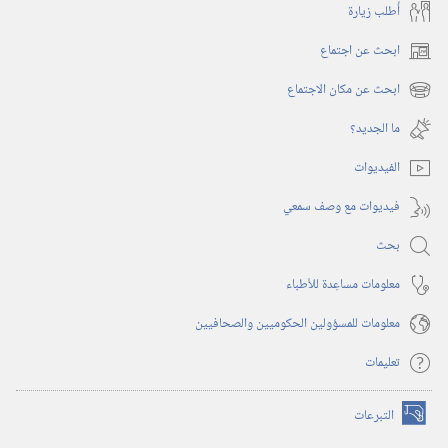
أُطلب زيارة
ابحث عن اجتماع
(يفتح
نافذة
ابحث عن مكان الاجتماع
(يفتح
جديدة)
نافذة
ما الجديد؟‏
جديدة)
الفيديوات
فيديوات مع وصف سمعي
بحث
معلومات مساعِدة للأطباء
معلومات للمسؤولين الحكوميين والصحافيين
تعليمات
التبرعات
(يفتح