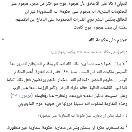
الدولي؟‏ كلا على الاطلاق.‏ لأن هجوم جوج هو اكثر من مجرد هجوم على
الحكومات البشرية.‏ انه هجوم على حكومة الله السماوية!‏ غير ان
الخالق،‏ بعكس البشر ذوي القدرات المحدودة على الدفاع عن انظمتهم،‏
يمكنه ان يصد هجوم جوج كاملا.‏
هجوم على حكومة الله
٣ إلامَ يُدعى حكام العالم منذ سنة ١٩١٤،‏ وكيف يتجاوبون؟‏
٣
لا يزال الصراع محتدما بين مَلك الله الحاكم ونظام الشيطان الشرير منذ
تأسيس ملكوت الله في السماء سنة ١٩١٤.‏ ففي تلك الفترة،‏ أُعلم الحكام
البشر ان عليهم الخضوع لحاكم الله المختار.‏ لكنهم يرفضون فعل ذلك،‏ تماما
كما تنبئ الكلمات التالية:‏ «قام ملوك الارض وتآمر الرؤساء معا على الرب
وعلى مسيحه قائلين لنقطع قيودهما ولنطرح عنا رُبُطهما».‏ (‏
مزمور ٢:‏١-‏٣
‏)‏
وهذه المقاومة لملكوت الله ستبلغ ذروتها في هجوم جوج الماجوجي.‏
٤،‏ ٥ كيف يمكن ان يحارب بشرٌ حكومة الله السماوية غير المنظورة؟‏
٤
قد نستغرب فكرة ان يتمكن بشرٌ من محاربة حكومة سماوية غير منظورة.‏