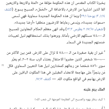
يخبرنا الكتاب المقدس ان هذه الحكومة مؤلفة من ‹المئة والاربعة والاربعين
الفا الذين اشتُروا من الارض›،‏ بالاضافة الى «الحَمَل»،‏ المسيح يسوع.‏ (‏
كشف
١٤:‏١،‏
٣؛‏
يوحنا ١:‏٢٩
‏)‏ وبما ان هذه الحكومة الجديدة سماوية فهي تُسمى
«سموات جديدة»،‏ ويُدعى رعاياها الارضيون منطقيا «أرضا جديدة».‏
(‏
اشعياء ٦٥:‏١٧؛‏
٢ بطرس ٣:‏١٣
‏)‏ وقد انهى معظم الحكام المعاونين للمسيح
الـ‍ ١٤٤٬٠٠٠ مسلكهم الارضي بأمانة.‏ وبرهنوا بذلك استحقاقهم لنيل تعيينات
خدمتهم الجديدة في السماء.‏
٥
غير ان بقية صغيرة من الـ‍ ١٤٤٬٠٠٠ لا تزال على الارض.‏ فمن بين الأكثر من
١٥٬٠٠٠٬٠٠٠ شخص الذين حضروا الاحتفال بعشاء الرب سنة ٢٠٠٢،‏ لم يعبِّر
سوى ٨٬٧٦٠ شخصا عن رجائهم
كمختارين لنيل هذا التعيين السماوي.‏ فكل
مَن يتجرَّأ على مهاجمة الاعضاء المقبلين في هذا الملكوت الباقين على
الارض يهاجم في الواقع ملكوت الله.‏ —‏
كشف ١٢:‏١٧
‏.‏
الملك يتِمّ غلبته
٦ كيف ينظر يهوه والمسيح الى المقاومة الموجهة الى شعب الله؟‏
٦