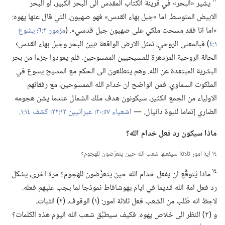
١٣
يشير «البحر» في قرينة الكتاب المقدس الى البحر الكبير،‏ او البحر
الابيض المتوسط.‏ اما «جبل بهاء القدس» فهو صهيون،‏ التي قال عنها يهوه:‏
«اما انا فقد مسحت ملكي على صهيون جبل قدسي».‏ (‏
مزمور ٢:‏٦؛‏
يشوع
١:‏٤
‏)‏ فبالمعنى الروحي،‏ تمثل الارض الواقعة ‹بين البحر وجبل بهاء القدس›
الحالة الروحية المزدهرة للمسيحيين الممسوحين.‏ فلم يعودوا جزءا من بحر
البشرية المبتعدة عن الله.‏ وهم يتطلعون الى الحكم مع المسيح يسوع في
الملكوت السماوي.‏ فمن الواضح ان خدام الله الممسوحين،‏ مع رفقائهم
الاولياء من الجمع الكثير،‏ سيكونون هدف ملك الشمال عندما يشن هجومه
الضاري إتماما لنبوة دانيال.‏ —‏
اشعياء ٥٧:‏٢٠؛‏
عبرانيين ١٢:‏٢٢؛‏
كشف ١٤:‏١
‏.‏
ماذا سيكون رد فعل خدام الله؟‏
١٤ اية امور ثلاثة سيفعلها شعب الله حين يتعرَّضون للهجوم؟‏
١٤
ماذا يُتوقَّع ان يفعل خدام الله حين يتعرَّضون للهجوم؟‏ مرة اخرى،‏ يشكل
رد فعل امة الله قديما في ايام يهوشافاط نموذجا لما يجب عليهم فعله.‏
لاحِظ انه طُلب من الشعب فعل ثلاثة امور:‏ (‏١)‏ الوقوف،‏ (‏٢)‏ الثبات،‏
و (‏٣)‏ النظر الى خلاص يهوه.‏ فكيف سيطبِّق شعب الله اليوم هذه الكلمات؟‏