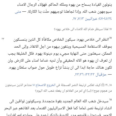
يتولون القيادة بسماح من يهوه وملكه الحاكم.‏ فهؤلاء الرجال الامناء
سيوجهون شعب الله.‏ وإذا تجاهلنا توجيههم حلّت بنا الكارثة.‏ —‏
متى
٢٤:‏٤٥-‏٤٧؛‏
عبرانيين ١٣:‏٧،‏
١٧
‏.‏
١٧ لماذا سينظر خدام الله الامناء الى خلاص يهوه؟‏
١٧
النظر الى خلاص يهوه:‏
سيكون الخلاص مكافأة كل الذين يتمسكون
بموقف الاستقامة المسيحية ويثقون بيهوه من اجل الانقاذ.‏ وإلى الحد
الممكن،‏ سيعلنون حتى النهاية مجيء يوم دينونة يهوه.‏ فكل الخليقة يجب
ان تعرف ان يهوه هو الاله الحقيقي وأن لديه خداما امناء على الارض.‏ ولن
تكون هنالك حاجة ابدا الى ان ينشأ نزاع طويل حول صواب سلطان يهوه.‏
—‏
حزقيال ٣٣:‏٣٣؛‏
٣٦:‏٢٣
‏.‏
١٨،‏ ١٩ (‏أ)‏ كيف تعكس ترنيمة النصر المسجلة في
الخروج الاصحاح ١٥
مشاعر الذين سينجون
من هجوم جوج؟‏ (‏ب)‏ اي امر من الملائم ان يفعله شعب الله اليوم؟‏
١٨
سيدخل شعب الله العالم الجديد بقوة متجددة.‏ وسيكونون تواقين الى
انشاد ترنيمة نصر،‏ تماما كما فعل الاسرائيليون القدماء بعد انقاذهم عبر البحر
الاحمر.‏ فستمتلئ قلوبهم مدى الابدية بالشكر ليهوه على حمايته لهم افراديا