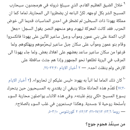
٩
خلال الضيق العظيم القادم،‏ الذي سيبلغ ذروته في هرمجدون،‏ سيحارب
المسيح الشر بكل اوجهه.‏ لكنَّ اتباعه لن يضطروا الى المحاربة،‏ تماما كما ان
مملكة يهوذا ذات السبطين لم تضطر في احدى المناسبات قديما الى خوض
الحرب.‏ فقد كانت المعركة ليهوه،‏ وهو منحهم النصر.‏ يقول السجل:‏ «جعل
الرب اكمنة على بني عمون وموآب وجبل ساعير الآتين على يهوذا فانكسروا
وقام بنو عمون وموآب على سكان جبل ساعير ليحرِّموهم ويهلكوهم.‏ ولما
فرغوا من سكان ساعير ساعد بعضهم على اهلاك بعض.‏ ولما جاء يهوذا الى
المرقب في البرية تطلعوا نحو الجمهور وإذا هم جثث ساقطة على
الارض ولم ينفلت احد».‏ —‏
٢ أخبار الايام ٢٠:‏٢٢-‏٢٤
‏.‏
١٠
كان ذلك اتماما لما انبأ به يهوه:‏ «ليس عليكم ان تحاربوا».‏ (‏
٢ أخبار الايام
٢٠:‏١٧
‏)‏ تقدِّم هذه الحادثة مثالا ينبغي ان يقتدي به المسيحيون حين يتحرك
يسوع المسيح «لكي يتِمّ غلبته».‏ وفي هذه الاثناء،‏ يواصلون محاربة السوء
بأسلحة روحية لا جسدية.‏ وهكذا ‹يستمرون في غلب السوء بالصلاح›.‏
—‏
روما ٦:‏١٣؛‏
١٢:‏١٧-‏٢١؛‏
١٣:‏١٢؛‏
٢ كورنثوس ١٠:‏٣-‏٥
‏.‏
من سينفِّذ هجوم جوج؟‏