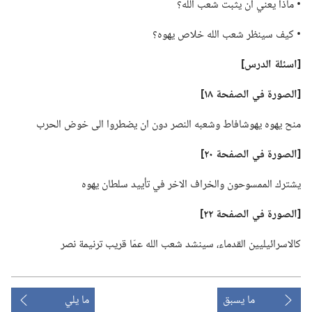
‏• ماذا يعني ان يثبت شعب الله؟‏
‏• كيف سينظر شعب الله خلاص يهوه؟‏
‏[اسئلة الدرس]‏
‏[الصورة في الصفحة ١٨]‏
منح يهوه يهوشافاط وشعبه النصر دون ان يضطروا الى خوض الحرب
‏[الصورة في الصفحة ٢٠]‏
يشترك الممسوحون والخراف الاخر في تأييد سلطان يهوه
‏[الصورة في الصفحة ٢٢]‏
كالاسرائيليين القدماء،‏ سينشد شعب الله عمّا قريب ترنيمة نصر
ما يسبق
ما يلي