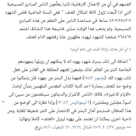
انفسهم في أي من الاعمال الارهابية؛‏ ثانيا،‏ يعلِّمون الناس المبادئ المسيحية
التي اذا اتُّبعت تزول كافة اشكال العنف.‏
ففي السنة الماضية قضى الشهود
*
١٬٢٠٢٬٣٨١٬٣٠٢ ساعة في مساعدة الناس على التعلم عن هذه المبادئ
المسيحية.‏ ولم يذهب هذا الوقت سدًى.‏ فنتيجة هذا النشاط،‏ اعتمد
٢٦٥٬٤٦٩ شخصا كشهود ليهوه،‏ مظهرين علنا رفضهم التام للعنف.‏
١٠ اي امل هنالك بإزالة العنف في عالم اليوم؟‏
١٠
اضافة الى ذلك،‏ يدرك شهود يهوه انه لا يمكنهم ان يزيلوا بجهودهم
الخاصة الشر من العالم.‏ لذلك يضعون ثقتهم المطلقة في القادر على فعل
ذلك،‏ يهوه الله.‏ (‏
مزمور ٨٣:‏١٨
‏)‏ فمهما بذل البشر من جهود فلن يتمكنوا من
وضع حدّ للعنف.‏ يحذّرنا احد كتبة الكتاب المقدس الملهمين بشأن ايامنا،‏
«الايام الاخيرة»،‏ قائلا:‏ ‹الناس الأشرار والدجالون سيتقدمون من سيئ الى
اسوأ،‏ مضِلين ومضَلين›.‏ (‏
٢ تيموثاوس
٣:‏١،‏
١٣
‏)‏ وإذا نظرنا الى الوضع من
هذا المنظار،‏ فستبدو آمال البشر في الانتصار على الشر ضعيفة للغاية.‏ ومن
ناحية اخرى،‏ يمكننا ان نعتمد على يهوه ليزيل «العنف» كاملا ونهائيا.‏
—‏
مزمور ٣٧:‏١،‏ ٢،‏
٩-‏١١؛‏
امثال ٢٤:‏١٩،‏ ٢٠؛‏
اشعياء ٦٠:‏١٨
‏،‏
ي‌ج.‏