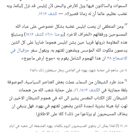
السموات والساكنون فيها!‏ ويل للأرض والبحر،‏ لأن إبليس قد نزل إليكما،‏ وبه
غضب عظيم،‏ عالما أن له زمانا قصيرا!‏».‏ —‏
كشف ١٢:‏١٢
‏.‏
١٣
ومن المنطقي ان يصبّ ابليس غضبه بشكل خصوصي على عباد الله
الممسوحين ورفقائهم ‹الخراف الاخر›.‏ (‏
يوحنا ١٠:‏١٦؛‏
كشف ١٢:‏١٧
‏)‏ وستبلغ
هذه المقاومة ذروتها قريبا حين يشن ابليس هجوما ضاريا على كل الذين
يدعمون ملكوت الله المؤسس ويضعون ثقتهم به.‏ ويقول سفر
حزقيال في
الاصحاح ٣٨
ان هذا الهجوم الشامل يقوم به «جوج ارض ماجوج».‏
١٤ مَن ساهم في حماية شهود يهوه في الماضي،‏ وهل سيفعلون ذلك دائما؟‏
١٤
منذ طرد الشيطان من السماء،‏ عملت بعض العناصر السياسية،‏ الموصوفة
بلغة مجازية في
الكشف ١٢:‏١٥،‏ ١٦
‏،‏ على حماية شعب الله من هجمات
الشيطان.‏ لكنّ الكتاب المقدس يشير الى انه في هجوم الشيطان الاخير،‏ لن
تهبّ اية هيئة بشرية لنجدة الذين يضعون ثقتهم في يهوه.‏ فهل ينبغي ان
يخاف المسيحيون او يرتاعوا من ذلك؟‏ كلا على الاطلاق!‏
١٥،‏ ١٦ (‏أ)‏ لماذا يمكن ان يتقوى المسيحيون اليوم بكلمات يهوه المشجعة الى شعبه في ايام