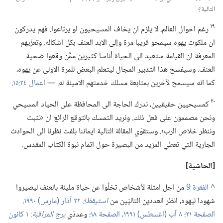
التالية؟‏
١٩
رغم احوال العالم،‏ لا يلزم ان يخاف المسيحيون او يرتاعوا.‏ فهم يدركون
ان ملكوت يهوه سيمحو قريبا مرة وإلى الابد العنف بكل اشكاله.‏ وتعزّيهم
المعرفة ان القيامة ستعيد الى الحياة أناسا كثيرين ممَّن وقعوا ضحية
العنف.‏ وسيفسح هذا التدبير المجال ليتعلم البعض للمرة الاولى عن يهوه،‏
كما انه سيسمح لآخرين بمتابعة مسلك خدمتهم الامينة له.‏ —‏
اعمال ٢٤:‏١٥
‏.‏
٢٠
كمسيحيين حقيقيين،‏ ندرك الحاجة الى المحافظة على الحياد المسيحي
ونحن مصممون على فعل ذلك.‏ ونريد التمسك بالتوقع الرائع ان ‹نثبت
وننظر خلاص الرب›.‏ وستقوّي المقالة التالية ايماننا بلفت نظرنا الى الحوادث
الجارية التي تعطي المزيد من البصيرة حول اتمام نبوة الكتاب المقدس.‏
‏[الحاشية]‏
^
من اجل امثلة لأشخاص تخلَّوا عن حياة مليئة بالعنف ليصيروا
شهودا ليهوه،‏ انظر العددين التاليَين من
استيقظ!‏:‏
٢٢ آذار (‏مارس)‏ ١٩٩٠،‏
الصفحة ٢١؛‏
٨ آب (‏اغسطس)‏ ١٩٩١،‏ الصفحة ١٨؛‏
وعددَي
برج المراقبة
‏:‏ ١ كانون