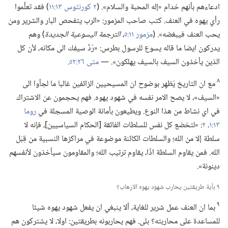
ادعاءهم بأنهم خدام «إله المحبة والسلام».‏ (‏
٢ كورنثوس ١٣:‏١١
‏)‏ فقد تعلَّموا
رأي يهوه في العنف.‏ كتب صاحب المزمور:‏ «الرب يتفحص البار والشرير ومن
يحب العنف فيبغضه».‏ (‏
مزمور ١١:‏٥
‏،‏
الترجمة اليسوعية الجديدة
‏)‏ وهم
يدركون ايضا ما قاله يسوع للرسول بطرس:‏ «رُدَّ سيفك الى مكانه،‏ لأن كل
الذين يأخذون السيف بالسيف يهلكون».‏ —‏
متى ٢٦:‏٥٢
‏.‏
٨
مع ان التاريخ يُظهِر بوضوح ان المسيحيين الزائفين غالبا ما لجأوا الى
«السيف»،‏ لا يصح الامر نفسه في شهود يهوه.‏ فهم يحجمون عن الاشتراك
في اي نشاط من هذا النوع.‏ ويطيعون بأمانة الوصية المسجلة في
روما
١٣:‏١،‏ ٢
‏:‏ «لتخضع كل نفس للسلطات الفائقة [الحكام السياسيين]،‏ فإنه لا
سلطة إلا من الله؛‏ والسلطات الكائنة موضوعة في مراكزها النسبية من قِبَل
الله.‏ فمن يقاوم السلطة اذًا،‏ يقاوم ترتيب الله؛‏ والمقاومون سيأخذون لأنفسهم
دينونة».‏
٩ بأية طريقتين يحارب شهود يهوه الارهاب؟‏
٩
بما ان العنف عمل شرير للغاية،‏ ألا ينبغي ان يفعل شهود يهوه شيئا
للمساعدة على محاربته؟‏ بلى.‏ فهم يحاربونه بطريقتين:‏ اولا،‏ لا يشتركون هم