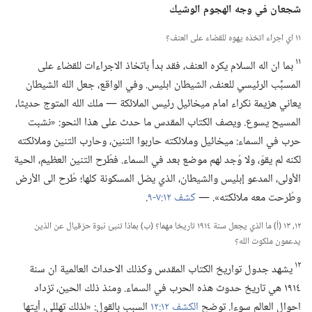
شجعان
في
وجه الهجوم الوشيك
١١ اي اجراء اتخذه يهوه للقضاء على العنف؟‏
١١
بما ان اله السلام يكره العنف،‏ فقد بدأ باتخاذ الاجراءات للقضاء على
المسبِّب الرئيسي للعنف،‏ الشيطان ابليس.‏ وفي الواقع،‏ جعل الله الشيطان
يعاني هزيمة نكراء امام ميخائيل رئيس الملائكة —‏ ملك الله المتوج حديثا،‏
المسيح يسوع.‏ ويصف الكتاب المقدس ما حدث على هذا النحو:‏ «نشبت
حرب في السماء:‏ ميخائيل وملائكته حاربوا التنين،‏ وحارب التنين وملائكته
لكنه لم يقوَ،‏ ولا وُجد لهم موضع بعد في السماء.‏ فطُرح التنين العظيم،‏ الحية
الأولى،‏ المدعو إبليس والشيطان،‏ الذي يضل المسكونة كلها؛‏ طُرح الى الأرض
وطُرحت معه ملائكته».‏ —‏
كشف ١٢:‏٧-‏٩
‏.‏
١٢،‏ ١٣ (‏أ)‏ ما الذي يجعل سنة ١٩١٤ تاريخا مهما؟‏ (‏ب)‏ بماذا تنبئ نبوة حزقيال عن الذين
يدعمون ملكوت الله؟‏
١٢
يشهد جدول تواريخ الكتاب المقدس وكذلك الاحداث العالمية ان سنة
١٩١٤ هي تاريخ حدوث هذه الحرب في السماء.‏ ومنذ ذلك الحين،‏ تزداد
احوال العالم سوءا.‏ توضح
الكشف ١٢:‏١٢
السبب بالقول:‏ «لذلك تهللي،‏ أيتها