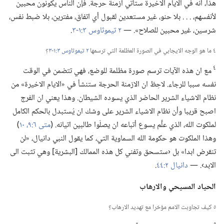
هذا،‏ أنه في الايام الاخيرة ستأتي ازمنة حرجة.‏ فإن الناس يكونون محبين
لأنفسهم،‏ .‏ .‏ .‏ بلا حنو،‏ غير مستعدين لقبول أي اتفاق،‏ مفترين،‏ بلا ضبط نفس،‏
شرسين،‏ غير محبين للصلاح».‏ —‏
٢ تيموثاوس ٣:‏١-‏٣
‏.‏
٤ ما هو الوجه الايجابي في الصورة المظلمة التي ترسمها
٢ تيموثاوس ٣:‏١-‏٣
‏؟‏
٤
مع ان هذه الآيات ترسم صورة مظلمة للوضع،‏ فهي تتضمن في الوقت
نفسه سببا للرجاء.‏ لاحِظ ان الازمنة الحرجة ستنشأ في «الايام الاخيرة» من
نظام الاشياء الشرير الحاضر الذي يسوده الشيطان.‏ وهذا يعني ان الفرج
اصبح قريبا وأن نظام الاشياء الشرير على وشك ان يُستبدل بالحكم الكامل
لملكوت الله،‏ الذي علَّم يسوع أتباعه ان يصلّوا طالبين اتيانه.‏ (‏
متى ٦:‏٩،‏ ١٠
‏)‏
وهذا الملكوت هو حكومة الله السماوية التي،‏ كما يقول النبي دانيال،‏ «لن
تنقرض ابدا» بل ‹ستسحق وتفني كل هذه الممالك [البشرية] وهي تثبت الى
الابد›.‏ —‏
دانيال ٢:‏٤٤
‏.‏
الحياد المسيحي والارهاب
٥ كيف تجاوبت الامم مؤخرا مع تهديد الارهاب؟‏