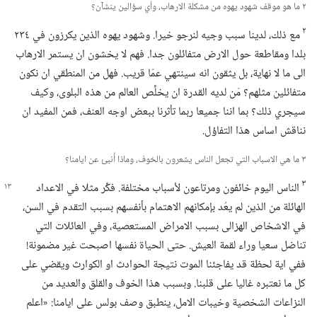
٢ ما هو موقف شهود يهوه من مشكلة الارهاب،‏ وأي سؤالين ينشآن؟‏
٢
مع ذلك،‏ لدينا سبب وجيه لنرجو خيرا.‏ وشهود يهوه الذين يكرزون في ٢٣٤
بلدا ومقاطعة حول الارض متفائلون جدا.‏ فهم لا يخشون ان يستمر الارهاب
الى ما لا نهاية،‏ بل يثقون انه سينتهي عمّا قريب.‏ فهل من المنطقي ان نكون
متفائلين مثلهم؟‏ مَن لديه القدرة ان يخلِّص العالم من هذه البلوى،‏ وكيف
سيجري ذلك؟‏ بما اننا جميعا ربما تأثرنا ببعض اوجه العنف،‏ فمن المفيد ان
نناقش اساس هذا التفاؤل.‏
٣ ما هي الاسباب التي تجعل الناس يشعرون بالخوف،‏ وماذا أُنبئ عن ايامنا؟‏
٣
الناس اليوم خائفون ومرتاعون لأسباب مختلفة.‏ فكِّر مثلا في الاعداد
الهائلة من الذين لم يعُد بإمكانهم الاهتمام بأنفسهم بسبب التقدم في السن،‏
في الاشخاص الهزالى بسبب الامراض المستعصية،‏ وفي العائلات التي
تناضل سعيا وراء لقمة العيش.‏ حتى الحياة نفسها اصبحت غير مضمونة!‏
ففي اية لحظة قد يفاجئنا الموت نتيجة الحوادث او الكوارث ويقضي على
كل ما نعتبره غاليا على قلبنا.‏ وبسبب هذا الخوف والقلق والعديد من
النزاعات الشخصية وخيبات الامل،‏ ينطبق وصف بولس على ايامنا:‏ «اعلم