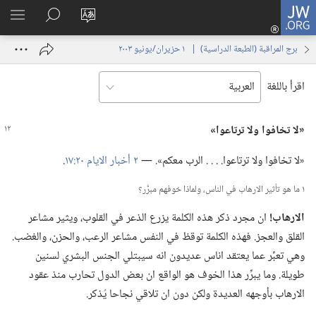
JW.ORG
تسجيل
تغيير
البحث
اظهر
الدخول
لغة
في
القائم
(يفتح
برج المراقبة (‏الطبعة الدراسية)‏ | ‏‎ ١‏ ‏‎حزيران/يونيو‏ ‎٢٠٠٣
الموقع
JW.‎ORG
نافذة
جديدة)
اقرأ باللغة
‏«لا تخافوا ولا ترتاعوا»‏
‏«لا تخافوا ولا ترتاعوا.‏ .‏ .‏ .‏ الرب معكم».‏ —‏
٢ أخبار الايام ٢٠:‏١٧
‏.‏
١ ما هو تأثير الارهاب في الناس،‏ ولماذا خوفهم مبرَّر؟‏
الارهاب!‏
ان مجرد ذكر هذه الكلمة يزرع الذعر في القلوب،‏ ويثير مشاعر
القلق والعجز.‏ فهذه الكلمة توقظ في النفس مشاعر الرعب،‏ والحزن،‏ والغضب.‏
وهي تعبِّر عما يعتقد اناس عديدون انه سيبتلي الجنس البشري لسنين
طويلة.‏ وما يبرِّر هذا الخوف هو الواقع ان بعض الدول تحارب منذ عقود
الارهاب بأوجهه العديدة ولكن دون ان تلاقي نجاحا يُذكر.‏