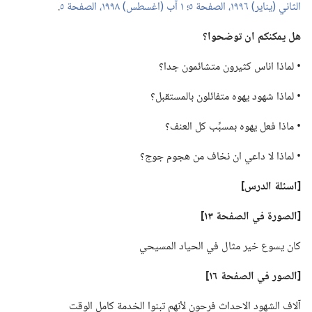
الثاني (‏يناير)‏ ١٩٩٦،‏ الصفحة ٥؛‏
١ آب (‏اغسطس)‏ ١٩٩٨،‏ الصفحة ٥
‏.‏
هل يمكنكم ان توضحوا؟‏
‏• لماذا اناس كثيرون متشائمون جدا؟‏
‏• لماذا شهود يهوه متفائلون بالمستقبل؟‏
‏• ماذا فعل يهوه بمسبِّب كل العنف؟‏
‏• لماذا لا داعي ان نخاف من هجوم جوج؟‏
‏[اسئلة الدرس]‏
‏[الصورة في الصفحة ١٣]‏
كان يسوع خير مثال في الحياد المسيحي
‏[الصور في الصفحة ١٦]‏
آلاف الشهود الاحداث فرحون لأنهم تبنوا الخدمة كامل الوقت