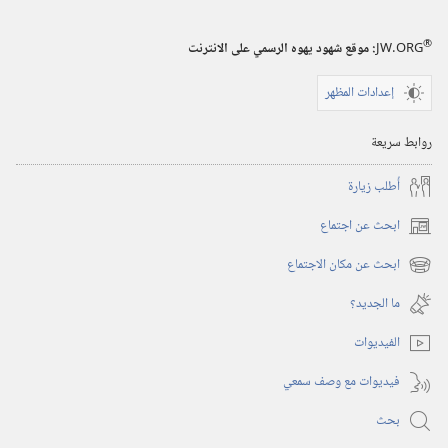
المراقبة
(‏الطبعة
®
JW.ORG
:‏ موقع شهود يهوه الرسمي على الانترنت
الدراسية)‏
إعدادات المظهر
١‏ ‏‎حزيران/
يونيو‏
روابط سريعة
‎٢٠٠٣
أُطلب زيارة
ابحث عن اجتماع
(يفتح
نافذة
ابحث عن مكان الاجتماع
(يفتح
جديدة)
نافذة
ما الجديد؟‏
جديدة)
الفيديوات
فيديوات مع وصف سمعي
بحث