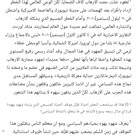
٥
لعقود خلت،‏ حصد الارهاب آلاف الضحايا.‏ لكنّ الوعي العالمي لهذا الخطر
ازداد باطِّراد بعد الهجمات على مدينة نيويورك والعاصمة الاميركية واشنطن
في ١١ ايلول (‏سبتمبر)‏ ٢٠٠١.‏ وأمام الخطر الجسيم الذي يشكله الارهاب
وانتشاره العالمي،‏ تحالفت امم عديدة حول العالم لمحاربته.‏ مثلا،‏ اوردت
التقارير الاخبارية انه في ٤ كانون الاول (‏ديسمبر)‏ ٢٠٠١ «تبنى بالاجماع وزراء
خارجية ٥٥ بلدا من دول اوروپا،‏ اميركا الشمالية،‏ وآسيا الوسطى خطة»
ترمي الى تنسيق الجهود في هذا المجال.‏ وقد أشاد رسمي رفيع المستوى
بهذه الخطوة واصفا اياها بأنها تعطي «دفعا جديدا» لجهود محاربة الارهاب.‏
ونتيجة لذلك،‏ وجد مئات الملايين من الناس انفسهم في خضم ما وصفته
ذا
نيويورك تايمز ماڠازين
‏«بداية معركة تاريخية».‏ وسيُظهِر المستقبل مدى
نجاح هذه المساعي.‏ غير ان اناسا كثيرين خائفون وقلقون بشأن مضاعفات
هذه الحرب على الارهاب.‏ لكنَّ الذين يثقون بيهوه لا ينتابهم هذا الشعور.‏
٦ (‏أ)‏ لماذا قد يستصعب البعض احيانا تقبُّل موقف الحياد المسيحي الذي يتبناه شهود يهوه؟‏
(‏ب)‏ اي مثال رسمه يسوع لأتباعه في ما يتعلق بالنشاط السياسي؟‏
٦
يُعرَف شهود يهوه بحيادهم السياسي.‏ ومع ان معظم الناس يتقبَّلون هذا
الموقف في زمن السِّلم،‏
يصعب عليهم تقبُّله حين تنشأ ظروف استثنائية.‏