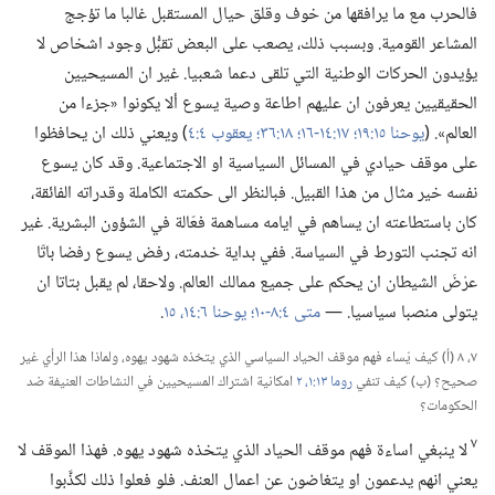
فالحرب مع ما يرافقها من خوف وقلق حيال المستقبل غالبا ما تؤجج
المشاعر القومية.‏ وبسبب ذلك،‏ يصعب على البعض تقبُّل وجود اشخاص لا
يؤيدون الحركات الوطنية التي تلقى دعما شعبيا.‏ غير ان المسيحيين
الحقيقيين يعرفون ان عليهم اطاعة وصية يسوع ألا يكونوا «جزءا من
العالم».‏ (‏
يوحنا ١٥:‏١٩؛‏
١٧:‏١٤-‏١٦؛‏
١٨:‏٣٦؛‏
يعقوب ٤:‏٤
‏)‏ ويعني ذلك ان يحافظوا
على موقف حيادي في المسائل السياسية او الاجتماعية.‏ وقد كان يسوع
نفسه خير مثال من هذا القبيل.‏ فبالنظر الى حكمته الكاملة وقدراته الفائقة،‏
كان باستطاعته ان يساهم في ايامه مساهمة فعّالة في الشؤون البشرية.‏ غير
انه تجنب التورط في السياسة.‏ ففي بداية خدمته،‏ رفض يسوع رفضا باتّا
عرْضَ الشيطان ان يحكم على جميع ممالك العالم.‏ ولاحقا،‏ لم يقبل بتاتا ان
يتولى منصبا سياسيا.‏ —‏
متى ٤:‏٨-‏١٠؛‏
يوحنا ٦:‏١٤،‏ ١٥
‏.‏
٧،‏ ٨ (‏أ)‏ كيف يُساء فهم موقف الحياد السياسي الذي يتخذه شهود يهوه،‏ ولماذا هذا الرأي غير
صحيح؟‏ (‏ب)‏ كيف تنفي
روما ١٣:‏١،‏ ٢
امكانية اشتراك المسيحيين في النشاطات العنيفة ضد
الحكومات؟‏
٧
لا ينبغي اساءة فهم موقف الحياد الذي يتخذه شهود يهوه.‏ فهذا الموقف لا
يعني انهم يدعمون او يتغاضون عن اعمال العنف.‏ فلو فعلوا ذلك لكذَّبوا