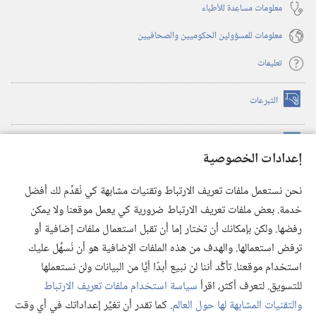
معلومات مساعِدة للأطباء
معلومات للمسؤولين الحكوميين والصحافيين
تعليمات
التبرعات
(يفتح
نافذة
جديدة)
مكتبة برج المراقبة الالكترونية
™
(يفتح
إعدادات الخصوصية
نافذة
JW Hub
جديدة)
(يفتح
نحن نستعمل ملفات تعريف الارتباط وتقنيات مشابهة كي نُقدِّم لك أفضل
نافذة
®
خدمة. بعض ملفات تعريف الارتباط ضرورية كي يعمل موقعنا ولا يمكن
تطبيق
JW Library
جديدة)
رفضها. ولكن بإمكانك أن تختار إما أن تقبل استعمال ملفات إضافية أو
مكتبة برج المراقبة
ترفض استعمالها. والهدف من هذه الملفات الإضافية هو أن نُسهِّل عليك
استخدام موقعنا. تأكَّد أننا لن نبيع أبدًا أيًّا من البيانات ولن نستعملها
للتسويق. لتعرف أكثر، اقرأ
سياسة استخدام ملفات تعريف الارتباط
والتقنيات المشابهة لها حول العالم
. كما تقدر أن تغيِّر إعداداتك في أي وقت