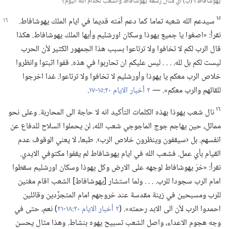
يهوشافاط؟‏ (‏ب)‏ اي مثال رسمه يهوشافاط والشعب لخدام الله اليوم؟‏
١٥
سيدعم الله شعبه تماما كما دعم أمّته قديما
في ايام الملك يهوشافاط.‏
نقرأ:‏ «اصغوا يا جميع يهوذا وسكان اورشليم وأيها الملك يهوشافاط.‏ هكذا
قال الرب لكم لا تخافوا ولا ترتاعوا بسبب هذا الجمهور الكثير لأن الحرب
ليست لكم بل لله.‏ .‏ .‏ .‏ ليس عليكم ان تحاربوا في هذه.‏ قفوا اثبتوا وانظروا
خلاص الرب معكم يا يهوذا وأورشليم لا تخافوا ولا ترتاعوا.‏ غدا اخرجوا
للقائهم والرب معكم».‏ —‏
٢ أخبار الايام ٢٠:‏١٥-‏١٧
‏.‏
١٦
نال شعب يهوذا بهذه الكلمات التأكيد انه لا حاجة الى المحاربة.‏ وعلى نحو
مماثل،‏ حين يهاجم جوج الماجوجي شعب الله،‏ لن يحملوا السلاح للدفاع عن
انفسهم.‏ بل ‹سيقفون وينظرون خلاص الرب›.‏ طبعا،‏ لا يعني الوقوف عدم
القيام بأي عمل.‏ فشعب الله في ايام يهوشافاط لم يقفوا مكتوفي الايدي.‏
نقرأ:‏ «خرّ يهوشافاط لوجهه على الارض وكل يهوذا وسكان اورشليم سقطوا
امام الرب سجودا للرب.‏ .‏ .‏ .‏ ولما استشار [يهوشافاط] الشعب اقام مغنين
للرب ومسبحين في زينة مقدسة عند خروجهم امام المتجرِّدين وقائلين
احمدوا الرب لأن الى الابد رحمته».‏ (‏
٢ أخبار الايام ٢٠:‏١٨-‏٢١
‏)‏ نعم،‏ حتى في
وجه هجوم الاعداء،‏ واصل الشعب تسبيح يهوه بنشاط.‏ وهذا مثال يحسن