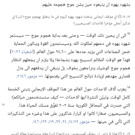
بشهود يهوه ان يتبعوه حين يشن جوج هجومه عليهم.‏
١٧،‏ ١٨ (‏أ)‏ اي موقف ايجابي يتخذه شهود يهوه اليوم في ما يتعلق بهجوم جوج؟‏ (‏ب)‏ اي
تذكير أُعطي مؤخرا للأحداث المسيحيين؟‏
١٧
الى ان يحين ذلك الوقت —‏ وحتى بعد بداية هجوم جوج —‏ سيستمر
شهود يهوه في دعمهم لملكوت الله.‏ وسيستمدون القوة وينالون الحماية
ضمن الجماعات التي يزيد عددها على ٦٠٠،‏٩٤ حول العالم.‏ (‏
اشعياء ٢٦:‏٢٠
‏)‏
فهذا هو الوقت الملائم لتسبيح يهوه بشجاعة!‏ ولا يلزم ان يجعلهم انتظار
هجوم جوج الوشيك يتراجعون بخوف.‏ بل ينبغي ان يدفعهم الى بذل
قصارى جهدهم لزيادة ذبائح التسبيح التي يقدمونها.‏ —‏
مزمور ١٤٦:‏٢
‏.‏
١٨
يعرب آلاف الاحداث حول العالم عن هذا الموقف الايجابي بتبني الخدمة
كامل الوقت.‏ وتبيِّن النشرة
ايها الاحداث —‏ كيف ستستخدمون حياتكم؟‏
التي صدرت في المحافل الكورية سنة
٢٠٠٢ تفوُّق مسلك الحياة هذا.‏
والمسيحيون،‏ صغارا كانوا او كبارا،‏ شاكرون على هذا وغيره من التذكيرات
التي تأتي في حينها.‏ —‏
مزمور ١١٩:‏١٤،‏
٢٤،‏
٩٩،‏
١١٩،‏
١٢٩،‏
١٤٦
‏.‏
١٩،‏ ٢٠ (‏أ)‏ لماذا لا داعي ان يخاف المسيحيون ويرتاعوا؟‏ (‏ب)‏ علامَ ستساعدنا مقالة الدرس