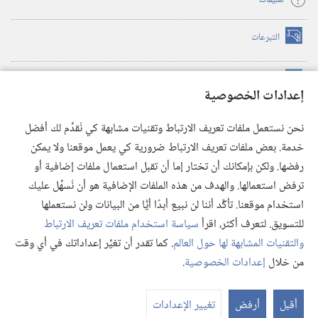
تعليمات
التبرعات
(يفتح
نافذة
جديدة)
مكتبة برج المراقبة الالكترونية
™
(يفتح
إعدادات الخصوصية
نافذة
JW Hub
جديدة)
(يفتح
نحن نستعمل ملفات تعريف الارتباط وتقنيات مشابهة كي نُقدِّم لك أفضل
نافذة
®
خدمة. بعض ملفات تعريف الارتباط ضرورية كي يعمل موقعنا ولا يمكن
تطبيق
JW Library
جديدة)
رفضها. ولكن بإمكانك أن تختار إما أن تقبل استعمال ملفات إضافية أو
مكتبة برج المراقبة
ترفض استعمالها. والهدف من هذه الملفات الإضافية هو أن نُسهِّل عليك
استخدام موقعنا. تأكَّد أننا لن نبيع أبدًا أيًّا من البيانات ولن نستعملها
للتسويق. لتعرف أكثر، اقرأ
سياسة استخدام ملفات تعريف الارتباط
والتقنيات المشابهة لها حول العالم
. كما تقدر أن تغيِّر إعداداتك في أي وقت
Copyright
© 2026 .Watch Tower Bible and Tract Society of Pennsylvania
من خلال
إعدادات الخصوصية
.
شروط الاستخدام
|
سياسة الخصوصية
|
إعدادات الخصوصية
عر
الم
أقبل
أرفض
تغيير الإعدادات