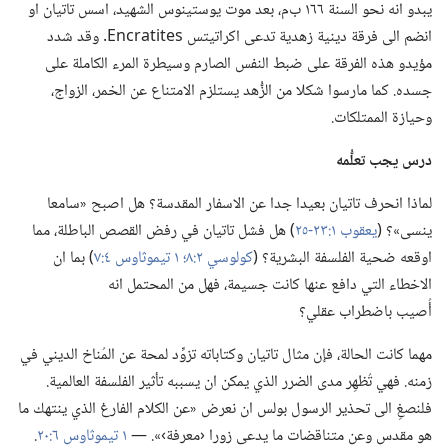
يبدو انه نحو السنة ١٦٦ ب‌م،‏ بعد موت يوستينوس الشهيد،‏ اسس تاتيان او
انضم الى فرقة دينية زهدية تدعى اكراتيتس ‏s‏e‏t‏i‏t‏a‏r‏c‏n‏E‏.‏ وقد شدد
مؤيدو هذه الفرقة على ضبط النفس الصارم وسيطرة المرء الكاملة على
جسده.‏ كما مارسوا شكلا من الزُّهد يستلزم الامتناع عن الخمر،‏ الزواج،‏
وحيازة الممتلكات.‏
درس يجب تعلُّمه
لماذا انحرف تاتيان بعيدا جدا عن الاسفار المقدسة؟‏ هل اصبح «سامعا
ينسى»؟‏ (‏
يعقوب ١:‏٢٣-‏٢٥
‏)‏ هل فشل تاتيان في رفض القصص الباطلة،‏ مما
اوقعه ضحية الفلسفة البشرية؟‏ (‏
كولوسي ٢:‏٨؛‏
١ تيموثاوس ٤:‏٧
‏)‏ بما ان
الاخطاء التي دافع عنها كانت جسيمة،‏ فهل من المحتمل انه
أُصيب باضطراب عقلي؟‏
مهما كانت الحالة،‏ فإن مثال تاتيان وكتاباته تزوِّد لمحة عن المُناخ الديني في
زمنه.‏ فهي تُظهِر مدى الضرر الذي يمكن ان يسببه تأثير الفلسفة العالمية.‏
فلنصغِ الى تحذير الرسول بولس ان نعرض «عن الكلام الفارغ الذي ينتهك ما
هو مقدس وعن متناقضات ما يدعى زورا ‹معرفة›».‏ —‏
١ تيموثاوس ٦:‏٢٠
‏.‏