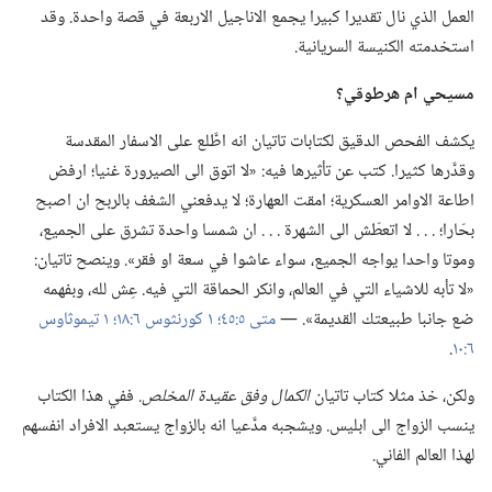
العمل الذي نال تقديرا كبيرا يجمع الاناجيل الاربعة في قصة واحدة.‏ وقد
استخدمته الكنيسة السريانية.‏
مسيحي ام هرطوقي؟‏
يكشف الفحص الدقيق لكتابات تاتيان انه اطَّلع على الاسفار المقدسة
وقدَّرها كثيرا.‏ كتب عن تأثيرها فيه:‏ «لا اتوق الى الصيرورة غنيا؛‏ ارفض
اطاعة الاوامر العسكرية؛‏ امقت العهارة؛‏ لا يدفعني الشغف بالربح ان اصبح
بحّارا؛‏ .‏ .‏ .‏ لا اتعطّش الى الشهرة .‏ .‏ .‏ ان شمسا واحدة تشرق على الجميع،‏
وموتا واحدا يواجه الجميع،‏ سواء عاشوا في سعة او فقر».‏ وينصح تاتيان:‏
«لا تأبه للاشياء التي في العالم،‏ وانكر الحماقة التي فيه.‏ عِش لله،‏ وبفهمه
ضع جانبا طبيعتك القديمة».‏ —‏
متى ٥:‏٤٥؛‏
١ كورنثوس ٦:‏١٨؛‏
١ تيموثاوس
٦:‏١٠
‏.‏
ولكن،‏ خذ مثلا كتاب تاتيان
الكمال وفق عقيدة المخلص.‏
ففي هذا الكتاب
ينسب الزواج الى ابليس.‏ ويشجبه مدَّعيا انه بالزواج يستعبد الافراد انفسهم
لهذا العالم الفاني.‏