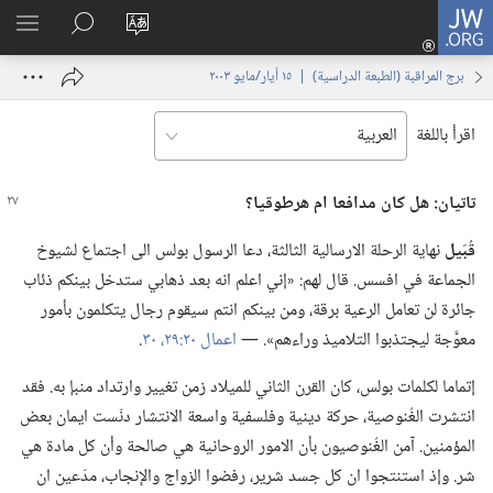
JW.ORG
تسجيل
تغيير
البحث
اظهر
الدخول
لغة
في
القائم
(يفتح
برج المراقبة (‏الطبعة الدراسية)‏ | ‏‎١٥‏ ‏‎أيار/مايو‏ ‎٢٠٠٣
الموقع
JW.‎ORG
نافذة
جديدة)
اقرأ باللغة
تاتيان:‏ هل كان مدافعا ام هرطوقيا؟‏
قُبَيل
نهاية الرحلة الارسالية الثالثة،‏ دعا الرسول بولس الى اجتماع لشيوخ
الجماعة في افسس.‏ قال لهم:‏ «إني اعلم انه بعد ذهابي ستدخل بينكم ذئاب
جائرة لن تعامل الرعية برقة،‏ ومن بينكم انتم سيقوم رجال يتكلمون بأمور
معوَّجة ليجتذبوا التلاميذ وراءهم».‏ —‏
اعمال ٢٠:‏٢٩،‏ ٣٠
‏.‏
إتماما لكلمات بولس،‏ كان القرن الثاني للميلاد زمن تغيير وارتداد منبإ به.‏ فقد
انتشرت الغُنوصية،‏ حركة دينية وفلسفية واسعة الانتشار دنّست ايمان بعض
المؤمنين.‏ آمن الغُنوصيون بأن الامور الروحانية هي صالحة وأن كل مادة هي
شر.‏ وإذ استنتجوا ان كل جسد شرير،‏ رفضوا الزواج والإنجاب،‏ مدّعين ان