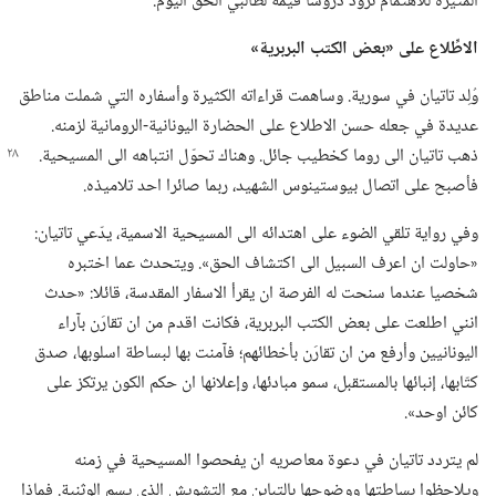
المثيرة للاهتمام تزوِّد دروسا قيِّمة لطالبي الحق اليوم.‏
الاطِّلاع على «بعض الكتب البربرية»‏
وُلِد تاتيان في سورية.‏ وساهمت قراءاته الكثيرة وأسفاره التي شملت مناطق
عديدة في جعله حسن الاطلاع على الحضارة اليونانية-‏الرومانية لزمنه.‏
ذهب تاتيان الى روما كخطيب جائل.‏ وهناك
تحوّل انتباهه الى المسيحية.‏
فأصبح على اتصال بيوستينوس الشهيد،‏ ربما صائرا احد تلاميذه.‏
وفي رواية تلقي الضوء على اهتدائه الى المسيحية الاسمية،‏ يدّعي تاتيان:‏
«حاولت ان اعرف السبيل الى اكتشاف الحق».‏ ويتحدث عما اختبره
شخصيا عندما سنحت له الفرصة ان يقرأ الاسفار المقدسة،‏ قائلا:‏ «حدث
انني اطلعت على بعض الكتب البربرية،‏ فكانت اقدم من ان تقارَن بآراء
اليونانيين وأرفع من ان تقارَن بأخطائهم؛‏ فآمنت بها لبساطة اسلوبها،‏ صدق
كتّابها،‏ إنبائها بالمستقبل،‏ سمو مبادئها،‏ وإعلانها ان حكم الكون يرتكز على
كائن اوحد».‏
لم يتردد تاتيان في دعوة معاصريه ان يفحصوا المسيحية في زمنه
ويلاحظوا بساطتها ووضوحها بالتباين مع التشويش الذي يسم الوثنية.‏ فماذا