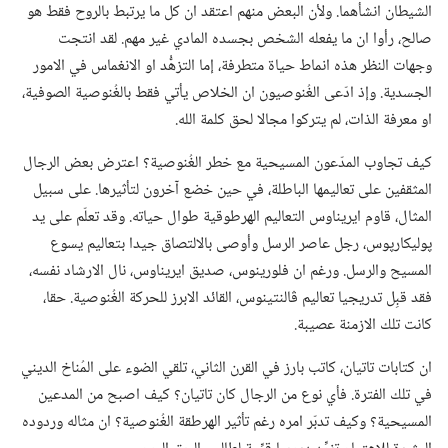
الشيطان انشأهما.‏ ولأن البعض منهم اعتقد ان كل ما يرتبط بالروح فقط هو
صالح،‏ رأوا ان ما يفعله الشخص بجسده المادي غير مهم.‏ لقد انتجت
وجهات النظر هذه انماط حياة متطرفة،‏ إما التزهُّد او الانغماس في الامور
الجسدية.‏ وإذ ادّعى الغُنوصيون ان الخلاص يأتي فقط بالغُنوصية الصوفية،‏
او معرفة الذات،‏ لم يتركوا مجالا لحق كلمة الله.‏
كيف تجاوب المدّعون المسيحية مع خطر الغُنوصية؟‏ اعترض بعض الرجال
المثقفين على تعاليمها الباطلة،‏ في حين خضع آخرون لتأثيرها.‏ على سبيل
المثال،‏ قاوم ايريناوس التعاليم الهرطوقية طوال حياته.‏ وقد تعلّم على يد
پوليكارپوس،‏ رجل عاصر الرسل وأوصى بالالتصاق جيدا بتعاليم يسوع
المسيح والرسل.‏ ورغم ان فلورينوس،‏ صديق ايريناوس،‏ نال الارشاد نفسه،‏
فقد قبِل تدريجيا تعاليم ڤالنتينوس،‏ القائد الابرز للحركة الغُنوصية.‏ حقا،‏
كانت تلك الازمنة عصيبة.‏
ان كتابات تاتيان،‏ كاتب بارز في القرن الثاني،‏ تلقي الضوء على المُناخ الديني
في تلك الفترة.‏ فأي نوع من الرجال كان تاتيان؟‏ كيف اصبح من المدعين
المسيحية؟‏ وكيف تدبّر امره رغم تأثير الهرطقة الغُنوصية؟‏ ان مثاله وردوده