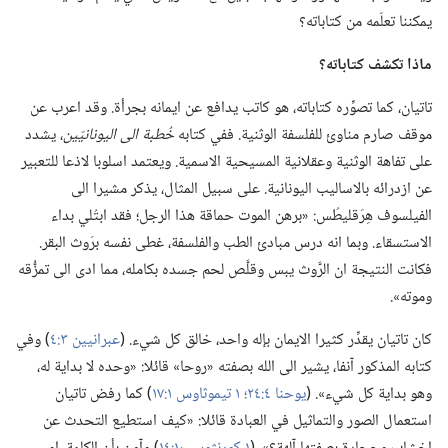
يمكننا تعلّمه من كتاباته؟‏
ماذا تكشف كتاباته؟‏
تاتيان،‏ كما تصوِّره كتاباته،‏ هو كاتب يدافع عن ايمانه بجرأة.‏ وقد اعرب عن
موقف صارم مناوئ للفلسفة الوثنية.‏ ففي كتابه
خُطبة الى اليونانيّين
‏،‏ يشدد
على تفاهة الوثنية وعقلانية المسيحية الاسمية.‏ ويعتمد اسلوبا لاذعا للتعبير
عن ازدرائه بالاساليب اليونانية.‏ على سبيل المثال،‏ يذكر مشيرا الى
الفيلسوف هِرَقليطُس:‏ «برهن الموت حماقة هذا الرجل؛‏ فقد ابتُلي بداء
الاستسقاء.‏ وبما انه درس مبادئ الطب والفلسفة،‏ غطى نفسه برَوث البقر.‏
فكانت النتيجة ان الرَّوث يبس وقلَّص لحم جسده بكامله،‏ مما ادى الى تمزُّقه
وموته».‏
كان تاتيان يقدِّر كثيرا الايمان بإله واحد،‏ خالق كل شيء.‏ (‏
عبرانيين ٣:‏٤
‏)‏ وفي
كتابه المذكور آنفا،‏ يشير الى الله بصفته «روحا» قائلا:‏ «وحده لا بداية له،‏
وهو بداية كل شيء».‏ (‏
يوحنا ٤:‏٢٤؛‏
١ تيموثاوس ١:‏١٧
‏)‏ كما رفض تاتيان
استعمال الصور والتماثيل في العبادة قائلا:‏ «كيف استطيع التحدث عن