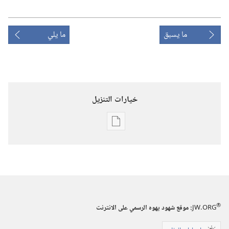
ما يسبق
ما يلي
خيارات التنزيل
خيارات
تنزيل
الاصدارات
برج
المراقبة
(‏الطبعة
®
JW.ORG
:‏ موقع شهود يهوه الرسمي على الانترنت
الدراسية)‏
‏‎١٥‏ ‏‎أيار/