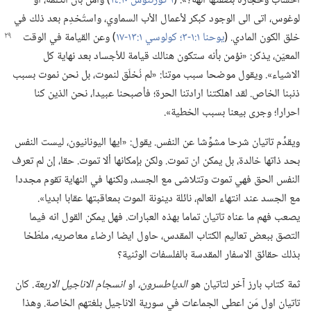
اخشاب وحجارة بصفتها آلهة؟‏».‏ (‏
١ كورنثوس ١٠:‏١٤
‏)‏ وآمن بأن الكلمة،‏ او
لوغوس،‏ اتى الى الوجود كبكر لأعمال الأب السماوي،‏ واستُخدِم بعد ذلك في
خلق الكون المادي.‏ (‏
يوحنا
١:‏١-‏٣؛‏
كولوسي ١:‏١٣-‏١٧
‏)‏ وعن القيامة في الوقت
المعيّن،‏ يذكر:‏ «نؤمن بأنه ستكون هنالك قيامة للأجساد بعد نهاية كل
الاشياء».‏ ويقول موضحا سبب موتنا:‏ «لم نُخلَق لنموت،‏ بل نحن نموت بسبب
ذنبنا الخاص.‏ لقد اهلكتنا ارادتنا الحرة؛‏ فأصبحنا عبيدا،‏ نحن الذين كنا
احرارا؛‏ وجرى بيعنا بسبب الخطية».‏
ويقدِّم تاتيان شرحا مشوِّشا عن النفس.‏ يقول:‏ «ايها اليونانيون،‏ ليست النفس
بحد ذاتها خالدة،‏ بل يمكن ان تموت.‏ ولكن بإمكانها ألا تموت.‏ حقا،‏ إن لم تعرف
النفس الحق فهي تموت وتتلاشى مع الجسد،‏ ولكنها في النهاية تقوم مجددا
مع الجسد عند انتهاء العالم،‏ نائلة دينونة الموت بمعاقبتها عقابا ابديا».‏
يصعب فهم ما عناه تاتيان تماما بهذه العبارات.‏ فهل يمكن القول انه فيما
التصق ببعض تعاليم الكتاب المقدس،‏ حاول ايضا ارضاء معاصريه،‏ ملطّخا
بذلك حقائق الاسفار المقدسة بالفلسفات الوثنية؟‏
ثمة كتاب بارز آخر لتاتيان هو
الدياطسرون،‏
او
انسجام الاناجيل الاربعة.‏
كان
تاتيان اول مَن اعطى الجماعات في سورية الاناجيل بلغتهم الخاصة.‏ وهذا