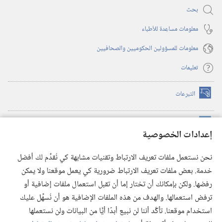
بحث
معلومات مساعِدة للأطباء
معلومات للمسؤولين الحكوميين والصحافيين
تعليمات
التبرعات
(يفتح
نافذة
جديدة)
مكتبة برج المراقبة الالكترونية
™
(يفتح
إعدادات الخصوصية
نافذة
JW Hub
جديدة)
(يفتح
نحن نستعمل ملفات تعريف الارتباط وتقنيات مشابهة كي نُقدِّم لك أفضل
نافذة
®
خدمة. بعض ملفات تعريف الارتباط ضرورية كي يعمل موقعنا ولا يمكن
تطبيق
JW Library
جديدة)
رفضها. ولكن بإمكانك أن تختار إما أن تقبل استعمال ملفات إضافية أو
مكتبة برج المراقبة
ترفض استعمالها. والهدف من هذه الملفات الإضافية هو أن نُسهِّل عليك
استخدام موقعنا. تأكَّد أننا لن نبيع أبدًا أيًّا من البيانات ولن نستعملها