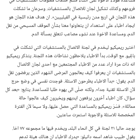
مساعدة هؤلاء الاخوة على انشاء قسم خدمات معلومات المستشفيات في
فروعهم وكذلك تشكيل لجان للاتصال بالمستشفيات.‏ وسرعان ما تشكلت
هذه اللجان في اربع مدن رئيسية في الفيليپين».‏ ان هدف هذه اللجان هو
ايجاد اطباء على استعداد ان يتعاونوا معنا بشأن الموقف المسيحي من نقل
الدم،‏ ومساعدة الاخوة عند نشوء مصاعب تتعلق بمسألة الدم.‏
اختير ريميكيو ليخدم في لجنة الاتصال بالمستشفيات التي تشكلت في
باڠِيو.‏ مع الوقت،‏ بدأ الاطباء يلاحظون نشاطات هذه اللجنة.‏ يتذكر ريميكيو
انه ذات مرة اراد عدد من الاطباء المجتمعين مع احدى لجان الاتصال
بالمستشفيات ان يعرفوا كيف يعالجون المرضى الشهود الذين يرفضون نقل
الدم.‏ يقول:‏ «بدأ الاطباء يطرحون الاسئلة.‏ فوجدت نفسي في وضع حرج
لأن الاسئلة تقنية جدا».‏ ولكنه صلّى الى يهوه طلبا للمساعدة.‏ يتابع:‏ «بعد كل
سؤال،‏ كان اطباء آخرون يرفعون ايديهم ويخبرون كيف عالجوا حالة
مماثلة».‏ فسُرّ ريميكيو بالمساعدة التي حصل عليها،‏ ولا سيما لأن الفترة
المخصصة للاسئلة والاجوبة استمرت ساعتين.‏
يوجد حاليا ٢١ لجنة في كل انحاء البلد،‏ ويخدم فيها ما مجموعه ٧٧ اخا.‏
يقول طبيب شاهد اسمه دانيلو:‏ «يدرك الاطباء ان هنالك هيئة تدعم