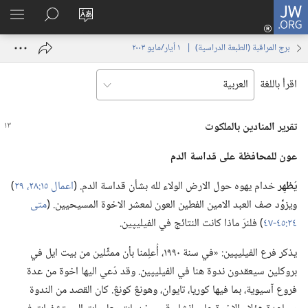
JW.ORG
تسجيل
تغيير
البحث
اظهر
الدخول
لغة
في
القائم
(يفتح
برج المراقبة (‏الطبعة الدراسية)‏ | ‏‎ ١‏ ‏‎أيار/مايو‏ ‎٢٠٠٣
الموقع
JW.‎ORG
نافذة
جديدة)
اقرأ باللغة
تقرير المنادين بالملكوت
عون للمحافظة على قداسة الدم
يُظهِر
خدام يهوه حول الارض الولاء لله بشأن قداسة الدم.‏ (‏
اعمال ١٥:‏٢٨،‏ ٢٩
‏)‏
ويزوِّد صف العبد الامين الفطين العون لمعشر الاخوة المسيحيين.‏ (‏
متى
٢٤:‏٤٥-‏٤٧
‏)‏ فلنرَ ماذا كانت النتائج في الفيليپين.‏
يذكر فرع الفيليپين:‏ «في سنة ١٩٩٠،‏ أُعلِمنا بأن ممثِّلين من بيت ايل في
بروكلين سيعقدون ندوة هنا في الفيليپين.‏ وقد دُعي اليها اخوة من عدة
فروع آسيوية،‏ بما فيها كوريا،‏ تايوان،‏ وهونڠ كونڠ.‏ كان القصد من الندوة