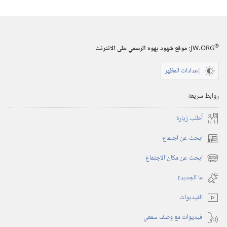
برج
المراقبة
(‏الطبعة
®
JW.ORG
:‏ موقع شهود يهوه الرسمي على الانترنت
الدراسية)‏
إعدادات المظهر
١‏ ‏‎أيار/
مايو‏
روابط سريعة
‎٢٠٠٣
أُطلب زيارة
ابحث عن اجتماع
(يفتح
نافذة
ابحث عن مكان الاجتماع
(يفتح
جديدة)
نافذة
ما الجديد؟‏
جديدة)
الفيديوات
فيديوات مع وصف سمعي