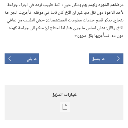
مرضاهم الشهود وتهتم بهم بشكل حبي».‏ ثمة طبيب تردد في اجراء جراحة
لأحد الاخوة دون نقل دم،‏ غير ان الاخ كان ثابتا في موقفه.‏ فأُجريَت الجراحة
بنجاح.‏ يذكر قسم خدمات معلومات المستشفيات:‏ «ذهل الطبيب من تعافي
الاخ،‏ وقال:‏ ‹على اساس ما جرى هنا،‏ اذا احتاج ايُّ منكم الى جراحة كهذه
دون دم،‏ فسأُجريها بكل سرور›».‏
ما يسبق
ما يلي
خيارات التنزيل
خيارات
تنزيل
الاصدارات