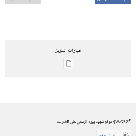
خيارات التنزيل
خيارات
تنزيل
الاصدارات
برج
المراقبة
(‏الطبعة
الدراسية)‏
®
JW.ORG
:‏ موقع شهود يهوه الرسمي على الانترنت
‏‎١٥‏ ‏‎نيسان/
أبريل‏
إعدادات المظهر