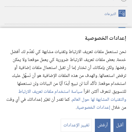
التبرعات
(يفتح
نافذة
جديدة)
مكتبة برج المراقبة الالكترونية
™
(يفتح
إعدادات الخصوصية
نافذة
JW Hub
جديدة)
(يفتح
نحن نستعمل ملفات تعريف الارتباط وتقنيات مشابهة كي نُقدِّم لك أفضل
نافذة
®
خدمة. بعض ملفات تعريف الارتباط ضرورية كي يعمل موقعنا ولا يمكن
تطبيق
JW Library
جديدة)
رفضها. ولكن بإمكانك أن تختار إما أن تقبل استعمال ملفات إضافية أو
مكتبة برج المراقبة
ترفض استعمالها. والهدف من هذه الملفات الإضافية هو أن نُسهِّل عليك
استخدام موقعنا. تأكَّد أننا لن نبيع أبدًا أيًّا من البيانات ولن نستعملها
للتسويق. لتعرف أكثر، اقرأ
سياسة استخدام ملفات تعريف الارتباط
والتقنيات المشابهة لها حول العالم
. كما تقدر أن تغيِّر إعداداتك في أي وقت
Copyright
© 2026 .Watch Tower Bible and Tract Society of Pennsylvania
من خلال
إعدادات الخصوصية
.
شروط الاستخدام
|
سياسة الخصوصية
|
إعدادات الخصوصية
عر
الم
أقبل
أرفض
تغيير الإعدادات