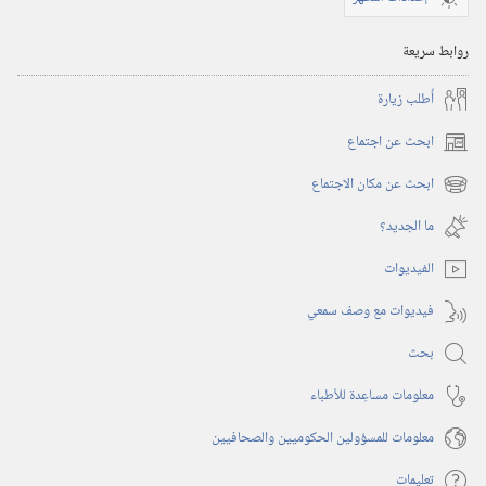
‎٢٠٠٣
روابط سريعة
أُطلب زيارة
ابحث عن اجتماع
(يفتح
نافذة
ابحث عن مكان الاجتماع
(يفتح
جديدة)
نافذة
ما الجديد؟‏
جديدة)
الفيديوات
فيديوات مع وصف سمعي
بحث
معلومات مساعِدة للأطباء
معلومات للمسؤولين الحكوميين والصحافيين
تعليمات