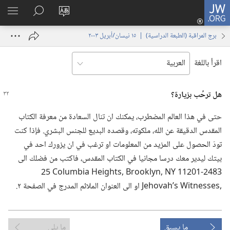
JW.ORG
تسجيل
تغيير
البحث
اظهر
الدخول
لغة
في
القائم
(يفتح
برج المراقبة (‏الطبعة الدراسية)‏ | ‏‎١٥‏ ‏‎نيسان/أبريل‏ ‎٢٠٠٣
الموقع
JW.‎ORG
نافذة
جديدة)
اقرأ باللغة
هل ترحِّب بزيارة؟‏
حتى في هذا العالم المضطرب،‏ يمكنك ان تنال السعادة من معرفة الكتاب
المقدس الدقيقة عن الله،‏ ملكوته،‏ وقصده البديع للجنس البشري.‏ فإذا كنت
تودّ الحصول على المزيد من المعلومات او ترغب في ان يزورك احد في
بيتك ليدير معك درسا مجانيا في الكتاب المقدس،‏ فاكتب من فضلك الى
ما يسبق
ما يلي