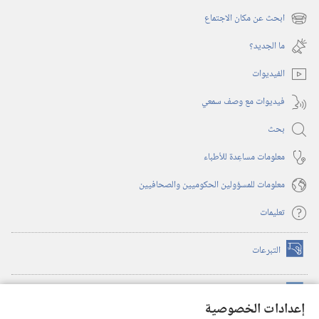
نافذة
ابحث عن مكان الاجتماع
(يفتح
جديدة)
نافذة
ما الجديد؟‏
جديدة)
الفيديوات
فيديوات مع وصف سمعي
بحث
معلومات مساعِدة للأطباء
معلومات للمسؤولين الحكوميين والصحافيين
تعليمات
التبرعات
(يفتح
نافذة
جديدة)
مكتبة برج المراقبة الالكترونية
™
(يفتح
إعدادات الخصوصية
نافذة