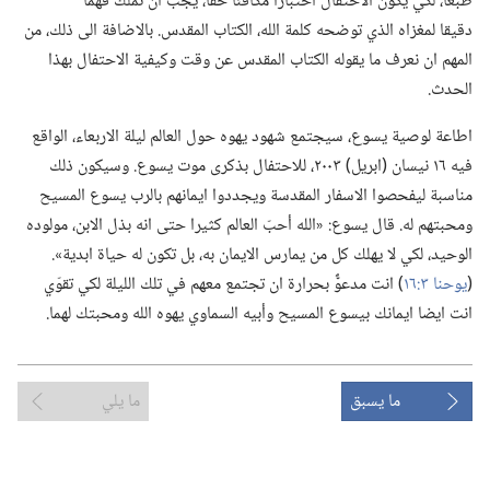
طبعا،‏ لكي يكون الاحتفال اختبارا مكافئا حقا،‏ يجب ان نملك فهمًا
دقيقا لمغزاه الذي توضحه كلمة الله،‏ الكتاب المقدس.‏ بالاضافة الى ذلك،‏ من
المهم ان نعرف ما يقوله الكتاب المقدس عن وقت وكيفية الاحتفال بهذا
الحدث.‏
اطاعة لوصية يسوع،‏ سيجتمع شهود يهوه حول العالم ليلة الاربعاء،‏ الواقع
فيه ١٦ نيسان (‏ابريل)‏ ٢٠٠٣،‏ للاحتفال بذكرى موت يسوع.‏ وسيكون ذلك
مناسبة ليفحصوا الاسفار المقدسة ويجددوا ايمانهم بالرب يسوع المسيح
ومحبتهم له.‏ قال يسوع:‏ «الله أحبّ العالم كثيرا حتى انه بذل الابن،‏ مولوده
الوحيد،‏ لكي لا يهلك كل من يمارس الايمان به،‏ بل تكون له حياة ابدية».‏
(‏
يوحنا ٣:‏١٦
‏)‏ انت مدعوٌّ بحرارة ان تجتمع معهم في تلك الليلة لكي تقوّي
انت ايضا ايمانك بيسوع المسيح وأبيه السماوي يهوه الله ومحبتك لهما.‏
ما يسبق
ما يلي