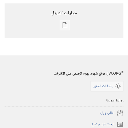
خيارات التنزيل
خيارات
تنزيل
الاصدارات
برج
المراقبة
(‏الطبعة
®
JW.ORG
:‏ موقع شهود يهوه الرسمي على الانترنت
الدراسية)‏
إعدادات المظهر
١‏ ‏‎نيسان/
أبريل‏
روابط سريعة
‎٢٠٠٣
أُطلب زيارة
ابحث عن اجتماع
(يفتح