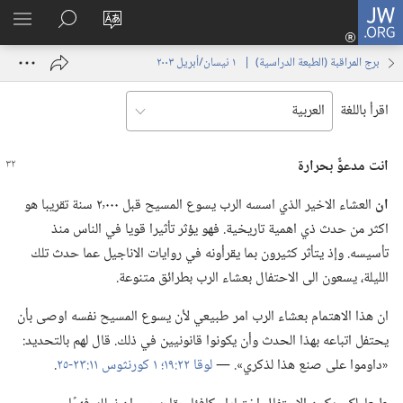
JW.ORG
تسجيل
تغيير
البحث
اظهر
الدخول
لغة
في
القائم
(يفتح
برج المراقبة (‏الطبعة الدراسية)‏ | ‏‎ ١‏ ‏‎نيسان/أبريل‏ ‎٢٠٠٣
الموقع
JW.‎ORG
نافذة
جديدة)
اقرأ باللغة
انت مدعوٌّ بحرارة
ان
العشاء الاخير الذي اسسه الرب يسوع المسيح قبل ٢٬٠٠٠ سنة تقريبا هو
اكثر من حدث ذي اهمية تاريخية.‏ فهو يؤثر تأثيرا قويا في الناس منذ
تأسيسه.‏ وإذ يتأثر كثيرون بما يقرأونه في روايات الاناجيل عما حدث تلك
الليلة،‏ يسعون الى الاحتفال بعشاء الرب بطرائق متنوعة.‏
ان هذا الاهتمام بعشاء الرب امر طبيعي لأن يسوع المسيح نفسه اوصى بأن
يحتفل اتباعه بهذا الحدث وأن يكونوا قانونيين في ذلك.‏ قال لهم بالتحديد:‏
«داوموا على صنع هذا لذكري».‏ —‏
لوقا ٢٢:‏١٩؛‏
١ كورنثوس ١١:‏٢٣-‏٢٥
‏.‏