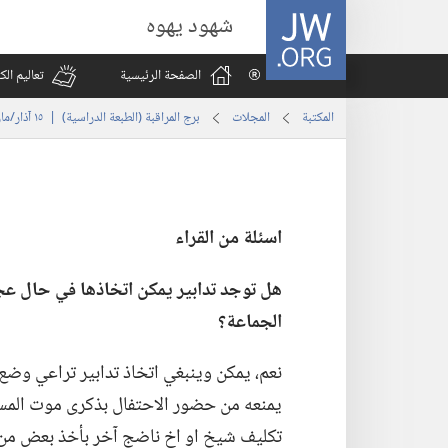
JW.ORG
شهود يهوه
الصفحة الرئيسية
تعاليم ال
المكتبة
المجلات
برج المراقبة (‏الطبعة الدراسية)‏ | ‏‎١٥‏ ‏‎آذار/مارس‏ ‎٢٠٠٣
اسئلة من القراء
هل توجد تدابير يمكن اتخاذها
في
حال عج
الجماعة؟‏
نعم،‏ يمكن وينبغي اتخاذ تدابير تراعي وضع
يمنعه من حضور الاحتفال بذكرى موت المسيح
تكليف شيخ او اخ ناضج آخر بأخذ بعض من الخب