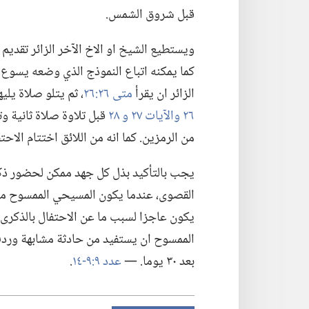
قبل شروق الشمس.‏
ويستطيع الشيخ او الاخ الآخر الزائر تقديم
كما يمكنه اتباع النموذج الذي وضعه يسوع 
الزائر ان يقرأ
متى ٢٦:‏٢٦
‏،‏ ثم يتلو صلاة يلي
٢٦ والآيات ٢٧ و ٢٨
قبل تلاوة صلاة ثانية و
من الرمزين.‏ كما انه من اللائق اختتام الاحتف
يجب بالتأكيد بذل كل جهد ممكن لحضور ذكرى
القصوى،‏ عندما يكون المسيحي الممسوح مري
الممسوح ان يستفيد من حادثة مشابهة ورد
بعد ٣٠ يوما.‏ —‏
عدد ٩:‏٩-‏١٤
‏.‏