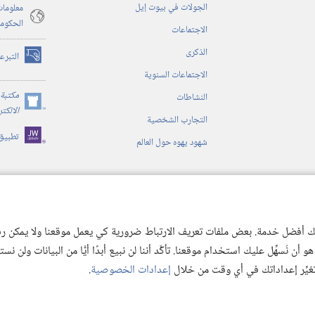
الجولات في بيوت إيل
معلومات
الحكوم
الاجتماعات
الذكرى
التبرع
(يفتح
الاجتماعات السنوية
نافذة
جديدة)
مكتبة 
النشاطات
(يفتح
الالكت
التجارب الشخصية
نافذة
تطبيق
جديدة)
شهود يهوه حول العالم
ية
ن الكتاب المقدس
 لك أفضل خدمة. بعض ملفات تعريف الارتباط ضرورية كي يعمل موقعنا ولا يمكن رفض
 نُسهِّل عليك استخدام موقعنا. تأكَّد أننا لن نبيع أبدًا أيًّا من البيانات ولن نس
 تغيِّر إعداداتك في أي وقت من خلال
إعدادات الخصوصية
.
© 2026 .Watch Tower Bible and Tract
Copyright
شروط الاستخدام
|
سياسة الخص