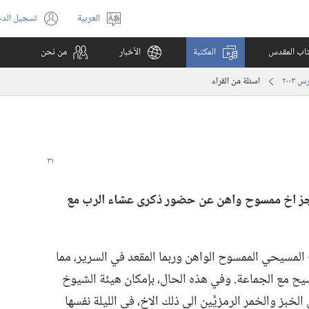
العربية
تسجيل الد
اختر
(يفتح
اللغة
نافذة
كتاب المقدس
المكتبة
الأخبار
من نحن
جديدة)
اسئلة من القراء
ز اخ ممسوح واهن عن حضور ذكرى عشاء الرب مع
 المسيحي الممسوح الواهن وربما المقعد في السرير،‏ مما
 مع الجماعة.‏ وفي هذه الحال،‏ بإمكان هيئة الشيوخ
ز والخمر الرمزيَّين الى ذلك الاخ،‏ في الليلة نفسها