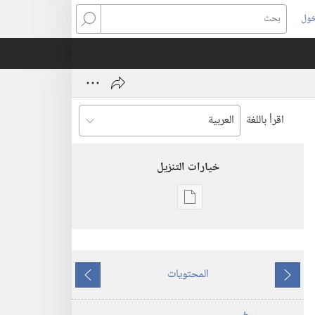
خول
بحث
اقرأ باللغة
خيارات التنزيل
خيارات
تنزيل
الاصدارات
برج
المحتويات
المراقبة
ما
ما
(‏الطبعة
يسبق
يلي