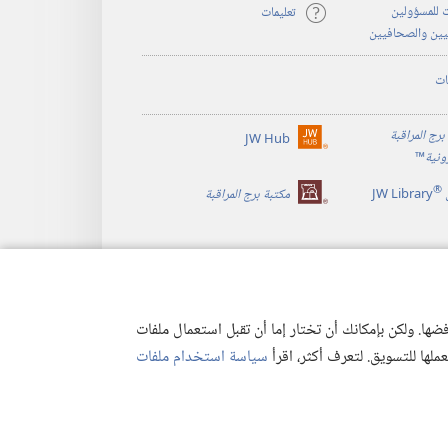
 للمسؤولين
تعليمات
يين والصحافيين
ات
برج المراقبة
JW Hub
(يفتح
رونية
™
نافذة
®
جديدة)
JW Library
مكتبة برج المراقبة
ها. ولكن بإمكانك أن تختار إما أن تقبل استعمال ملفات
تعملها للتسويق. لتعرف أكثر، اقرأ
سياسة استخدام ملفات
وصية
|
إعدادات الخصوصية