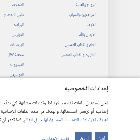
الزواج والعائلة
المجلات
المراهقون والشباب
دليل الاجتماع
الأولاد
البرامج
الايمان باللّٰه
الفهارس
العلم والكتاب المقدس
الإرشادات
التاريخ والكتاب المقدس
محطة‏ ‏JW
الفيديوات
الموسيقى
المسرحيات السمع
إعدادات الخصوصية
قراءات مسرحية م
نحن نستعمل ملفات تعريف الارتباط وتقنيات مشابهة كي نُقدِّم
إضافية أو ترفض استعمالها. والهدف من هذه الملفات الإضافية هو أن
تعريف الارتباط والتقنيات المشابهة لها حول العالم
. كما تقدر أن
 Society of Pennsylvania
أقبل
أرفض
تغيير الإعدادات