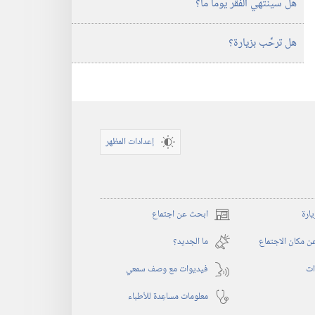
هل سينتهي الفقر يوما ما؟‏
هل ترحِّب بزيارة؟‏
إعدادات المظهر
يارة
ابحث عن اجتماع
(يفتح
نافذة
 مكان الاجتماع
ما الجديد؟‏
جديدة)
ات
فيديوات مع وصف سمعي
معلومات مساعِدة للأطباء