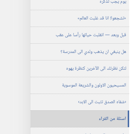
يوم يجب تذكُّره
الدراسية)‏
‏‎١٥‏ ‏‎آذار/
مارس‏
‏«تشجعوا!‏ انا قد غلبت العالم»‏
‎٢٠٠٣
قبل وبعد —‏ انقلبت حياتها رأسا على عقب
هل ينبغي ان يذهب ولدي الى المدرسة؟‏
لتكن نظرتك الى الآخرين كنظرة يهوه
المسيحيون الاولون والشريعة الموسوية
‏‹شفاه الصدق تثبت الى الابد›‏
اسئلة من القراء