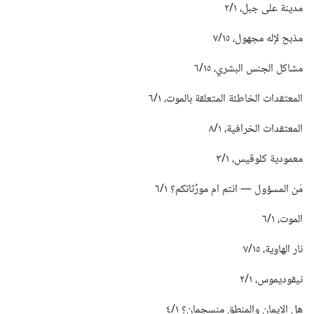
مدينة على جبل،‏ ١/‏٢
مذبح لإله مجهول،‏ ١٥/‏٧
مشاكل الجنس البشري،‏ ١٥/‏٦
المعتقدات الخاطئة المتعلقة بالموت،‏ ١/‏٦
المعتقدات الخرافية،‏ ١/‏٨
معمودية كلوڤيس،‏ ١/‏٣
مَن المسؤول —‏ انتم ام مورِّثاتكم؟‏ ١/‏٦
الموت،‏ ١/‏٦
نار الهاوية،‏ ١٥/‏٧
نيقوديموس،‏ ١/‏٢
هل الايمان والمنطق منسجمان؟‏ ١/‏٤