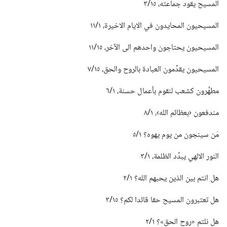
المسيح يقود جماعته،‏ ١٥/‏٣
المسيحيون المحايدون في الايام الاخيرة،‏ ١/‏١١
المسيحيون يحتاجون واحدهم الى الآخر،‏ ١٥/‏١١
المسيحيون يقدِّمون العبادة بالروح والحق،‏ ١٥/‏٧
مطهَّرون كشعب لنقوم بأعمال حسنة،‏ ١/‏٦
مندفعون ‹بعظائم الله›،‏ ١/‏٨
مَن سينجون من يوم يهوه؟‏ ١/‏٥
النور الالهي يبدِّد الظلمة،‏ ١/‏٣
هل انتم بين الذين يحبهم الله؟‏ ١/‏٢
هل تعتبرون المسيح حقا قائدا لكم؟‏ ١٥/‏٣
هل نلتم «روح الحق»؟‏ ١/‏٢