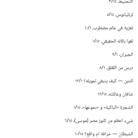
التحنيط،‏ ١٥/‏٣
ترتليانوس،‏ ١٥/‏٥
تعزية في عالم مضطرب،‏ ١/‏١٠
ثقوا بالاله الحقيقي،‏ ١٥/‏١
الجيران،‏ ١/‏٩
درس من اللقلق،‏ ١/‏٨
الدين —‏ كيف ينبغي تمويله؟‏ ١/‏١٢
شافان وعائلته،‏ ١٥/‏١٢
الشجرة «الباكية» و «دموعها»،‏ ١٥/‏١
شيء اعظم من كنوز مصر (‏موسى)‏،‏ ١٥/‏٦
الشيطان —‏ خرافة ام واقع؟‏ ١٥/‏١٠