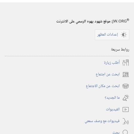
المراقبة
(‏الطبعة
®
JW.ORG
:‏ موقع شهود يهوه الرسمي على الانترنت
الدراسية)‏
‏‎١٥‏ ‏‎كانون١/
إعدادات المظهر
ديسمبر‏
‎٢٠٠٢
روابط سريعة
أُطلب زيارة
ابحث عن اجتماع
(يفتح
نافذة
ابحث عن مكان الاجتماع
(يفتح
جديدة)
نافذة
ما الجديد؟‏
جديدة)
الفيديوات
فيديوات مع وصف سمعي
بحث