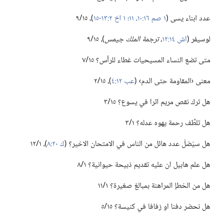
عدد ابناء يسى (‏
١ صم ١٦:‏١٠،‏ ١١؛‏
١ اخ ٢:‏١٣-‏١٥
‏)‏،‏ ١٥/‏٩
لوسيفر (‏
اش ١٤:‏١٢
‏،‏
ترجمة الملك جيمس
‏)‏
‏،‏
١٥/‏٩
متى تضع النساء المسيحيات غطاء للرأس؟‏ ١٥/‏٧
معنى ‹المقاومة حتى الدم› (‏
عب ١٢:‏٤
‏)‏،‏ ١٥/‏٢
هل ترك نقص مريم اثرا في يسوع؟‏ ١٥/‏٣
هل تلطِّف رحمة يهوه عدله؟‏ ١/‏٣
هل سيُضلّ عدد هائل من الناس في الامتحان الاخير؟‏ (‏
ك ٢٠:‏٨
‏)‏،‏ ١/‏١٢
هل علم هابيل ان عليه تقديم ذبيحة حيوانية؟‏ ١/‏٨
هل من الخطإ المراهنة بمبالغ صغيرة؟‏ ١/‏١١
هل نحضر دفنا او زفافا في كنيسة؟‏ ١٥/‏٥