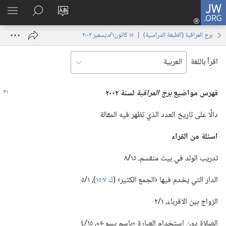
JW.ORG
تسجيل
تغيير
البحث
اظهر
الدخول
لغة
في
القائم
(يفتح
برج المراقبة (‏الطبعة الدراسية)‏ | ‏‎١٥‏ ‏‎كانون١/ديسمبر‏ ‎٢٠٠٢
الموقع
JW.‎ORG
نافذة
جديدة)
اقرأ باللغة
فهرس مواضيع
برج المراقبة
لسنة ٢٠٠٢
دالًّا على تاريخ العدد الذي تظهر فيه المقالة
اسئلة من القراء
تدريب الولد في بيت منقسم،‏ ١٥/‏٨
الدار التي يخدم فيها ‹الجمع الكثير› (‏
ك ٧:‏١٥
‏)‏،‏ ١/‏٥
الزواج بين الاقرباء،‏ ١/‏٢
الصلاة دون استخدام العبارة «باسم يسوع»،‏ ١٥/‏٤