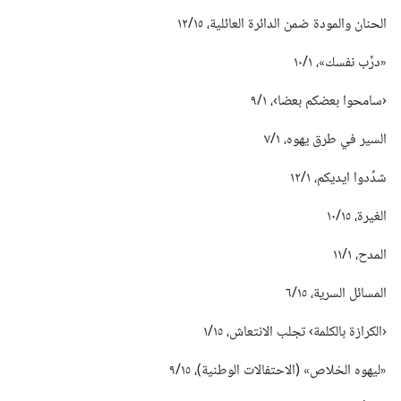
الحنان والمودة ضمن الدائرة العائلية،‏ ١٥/‏١٢
‏«درِّب نفسك»،‏ ١/‏١٠
‏‹سامحوا بعضكم بعضا›،‏ ١/‏٩
السير في طرق يهوه،‏ ١/‏٧
شدِّدوا ايديكم،‏ ١/‏١٢
الغيرة،‏ ١٥/‏١٠
المدح،‏ ١/‏١١
المسائل السرية،‏ ١٥/‏٦
‏‹الكرازة بالكلمة› تجلب الانتعاش،‏ ١٥/‏١
‏«ليهوه الخلاص» (‏الاحتفالات الوطنية)‏،‏ ١٥/‏٩