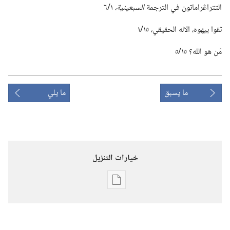
التتراڠراماتون في الترجمة
السبعينية،‏
١/‏٦
ثقوا بيهوه،‏ الاله الحقيقي،‏ ١٥/‏١
مَن هو الله؟‏ ١٥/‏٥
ما يسبق
ما يلي
خيارات التنزيل
خيارات
تنزيل
الاصدارات
برج