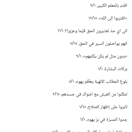
اقتدِ بالمعلم الكبير،‏ ١/‏٩
‏«اقتربوا الى الله»،‏ ١٥/‏١٢
الى ايّ حدّ تعتبرون الحق قيِّما وعزيزا؟‏ ١/‏٣
انهم يواصلون السير في الحق،‏ ١٥/‏٧
‏«بدون مثل لم يكن يكلمهم»،‏ ١/‏٩
بركات البشارة،‏ ١/‏١
بلوغ المطالب الالهية يعظِّم يهوه،‏ ١/‏٥
تمكّنوا من العيش مع اشواك في جسدهم،‏ ١٥/‏٢
ثابروا على إظهار الصلاح،‏ ١٥/‏١
جِدوا المسرّة في برّ يهوه،‏ ١/‏٦