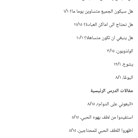
هل سيكون الجميع متساوين يوما ما؟‏ ١/‏١
هل نحتاج الى اماكن العبادة؟‏ ١٥/‏١١
هل ينبغي ان تكون متساهلا؟‏ ١/‏١٠
الولدَويون،‏ ١٥/‏٣
يشوع،‏ ١/‏١٢
اليوڠا،‏ ١/‏٨
مقالات الدرس الرئيسية
‏‹اتبعوني على الدوام›،‏ ١٥/‏٨
استفيدوا من لطف يهوه الحبي،‏ ١٥/‏٥
اظهروا اللطف الحبي للمحتاجين،‏ ١٥/‏٥