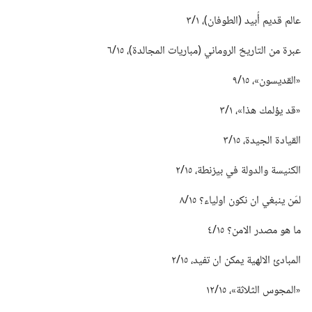
عالم قديم أُبيد (‏الطوفان)‏،‏ ١/‏٣
عبرة من التاريخ الروماني (‏مباريات المجالدة)‏،‏ ١٥/‏٦
‏«القديسون»،‏ ١٥/‏٩
‏«قد يؤلمك هذا»،‏ ١/‏٣
القيادة الجيدة،‏ ١٥/‏٣
الكنيسة والدولة في بيزنطة،‏ ١٥/‏٢
لمَن ينبغي ان نكون اولياء؟‏ ١٥/‏٨
ما هو مصدر الامن؟‏ ١٥/‏٤
المبادئ الالهية يمكن ان تفيد،‏ ١٥/‏٢
‏«المجوس الثلاثة»،‏ ١٥/‏١٢