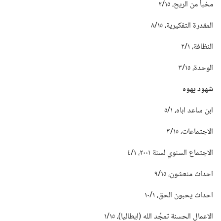
مخبأ من الريح،‏ ١٥/‏٢
المقدرة التفكيرية،‏ ١٥/‏٨
النظافة،‏ ١/‏٢
الوحدة،‏ ١٥/‏٣
شهود يهوه
ابن ساعد اباه،‏ ١/‏٥
الاجتماعات،‏ ١٥/‏٣
الاجتماع السنوي لسنة ٢٠٠١،‏ ١/‏٤
احداث منعشون،‏ ١٥/‏٩
احداث يحبون الحق،‏ ١/‏١٠
الاعمال الحسنة تمجِّد الله (‏ايطاليا)‏،‏ ١٥/‏١