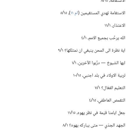
الاستقامة،‏ ١٥/‏٨
الاستقامة تهدي المستقيمين (‏
ام ١١
‏)‏،‏ ١٥/‏٥
الاعتذار،‏ ١/‏١١
الله يرحِّب بجميع الامم،‏ ١/‏٤
اية نظرة الى المحن ينبغي ان نمتلكها؟‏ ١/‏٩
ايها الشيوخ —‏ درِّبوا الآخرين،‏ ١/‏١
تربية الاولاد في بلد اجنبي،‏ ١٥/‏١٠
التعليم الفعّال؟‏ ١/‏٧
التقمص العاطفي،‏ ١٥/‏٤
جعل ايامنا قيّمة في نظر يهوه،‏ ١٥/‏١١
الجهد الجدّي —‏ متى يباركه يهوه؟‏ ١/‏٨