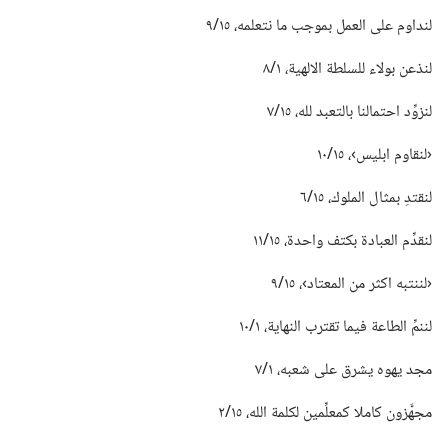
لنداوم على العمل بموجب ما نتعلمه،‏ ١٥/‏٩
لنذعن بولاء للسلطة الالهية،‏ ١/‏٨
لنزوِّد احتمالنا بالتعبد لله،‏ ١٥/‏٧
‏‹لنقاوم ابليس›،‏ ١٥/‏١٠
لنقتدِ بمثال الملوك،‏ ١٥/‏٦
لنقدِّم العبادة بكتف واحدة،‏ ١٥/‏١١
‏‹لننتبه اكثر من المعتاد›،‏ ١٥/‏٩
لننمِّ الطاعة فيما تقترب النهاية،‏ ١/‏١٠
مجد يهوه يشرق على شعبه،‏ ١/‏٧
مجهَّزون كاملا كمعلِّمين لكلمة الله،‏ ١٥/‏٢