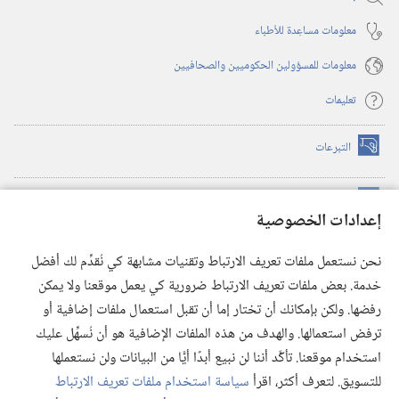
معلومات مساعِدة للأطباء
معلومات للمسؤولين الحكوميين والصحافيين
تعليمات
التبرعات
(يفتح
نافذة
جديدة)
مكتبة برج المراقبة الالكترونية
™
(يفتح
إعدادات الخصوصية
نافذة
JW Hub
جديدة)
(يفتح
نحن نستعمل ملفات تعريف الارتباط وتقنيات مشابهة كي نُقدِّم لك أفضل
نافذة
®
خدمة. بعض ملفات تعريف الارتباط ضرورية كي يعمل موقعنا ولا يمكن
تطبيق
JW Library
جديدة)
رفضها. ولكن بإمكانك أن تختار إما أن تقبل استعمال ملفات إضافية أو
مكتبة برج المراقبة
ترفض استعمالها. والهدف من هذه الملفات الإضافية هو أن نُسهِّل عليك
استخدام موقعنا. تأكَّد أننا لن نبيع أبدًا أيًّا من البيانات ولن نستعملها
للتسويق. لتعرف أكثر، اقرأ
سياسة استخدام ملفات تعريف الارتباط