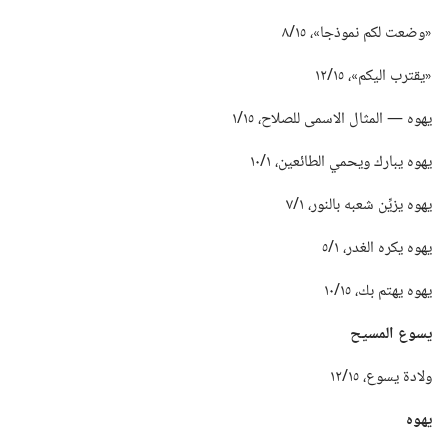
‏«وضعت لكم نموذجا»،‏ ١٥/‏٨
‏«يقترب اليكم»،‏ ١٥/‏١٢
يهوه —‏ المثال الاسمى للصلاح،‏ ١٥/‏١
يهوه يبارك ويحمي الطائعين،‏ ١/‏١٠
يهوه يزيِّن شعبه بالنور،‏ ١/‏٧
يهوه يكره الغدر،‏ ١/‏٥
يهوه يهتم بك،‏ ١٥/‏١٠
يسوع المسيح
ولادة يسوع،‏ ١٥/‏١٢
يهوه