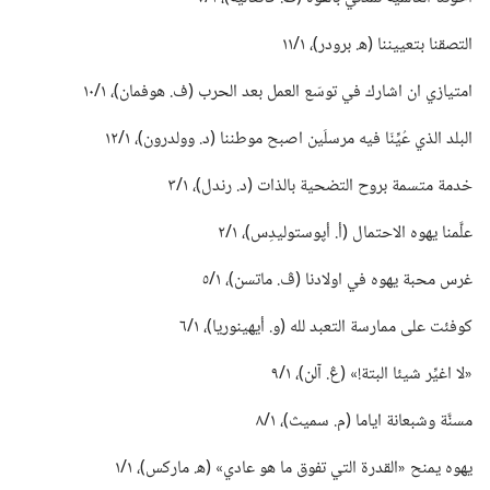
التصقنا بتعييننا (‏ه‍.‏ برودر)‏،‏ ١/‏١١
امتيازي ان اشارك في توسّع العمل بعد الحرب (‏ف.‏ هوفمان)‏،‏ ١/‏١٠
البلد الذي عُيِّنّا فيه مرسلَين اصبح موطننا (‏د.‏ وولدرون)‏،‏ ١/‏١٢
خدمة متسمة بروح التضحية بالذات (‏د.‏ رندل)‏،‏ ١/‏٣
علَّمنا يهوه الاحتمال (‏أ.‏ أپوستوليدِس)‏،‏ ١/‏٢
غرس محبة يهوه في اولادنا (‏ڤ.‏ ماتسن)‏،‏ ١/‏٥
كوفئت على ممارسة التعبد لله (‏و.‏ أيهينوريا)‏،‏ ١/‏٦
‏«لا اغيِّر شيئا البتة!‏» (‏ڠ.‏ آلن)‏،‏ ١/‏٩
مسنَّة وشبعانة اياما (‏م.‏ سميث)‏،‏ ١/‏٨
يهوه يمنح «القدرة التي تفوق ما هو عادي» (‏ه‍.‏ ماركس)‏،‏ ١/‏١