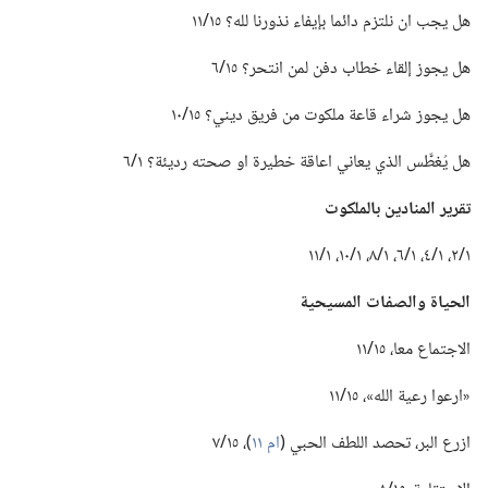
هل يجب ان نلتزم دائما بإيفاء نذورنا لله؟‏ ١٥/‏١١
هل يجوز إلقاء خطاب دفن لمن انتحر؟‏ ١٥/‏٦
هل يجوز شراء قاعة ملكوت من فريق ديني؟‏ ١٥/‏١٠
هل يُغطَّس الذي يعاني اعاقة خطيرة او صحته رديئة؟‏ ١/‏٦
تقرير المنادين بالملكوت
١/‏٢،‏ ١/‏٤،‏ ١/‏٦،‏ ١/‏٨،‏ ١/‏١٠،‏ ١/‏١١
الحياة والصفات المسيحية
الاجتماع معا،‏ ١٥/‏١١
‏«ارعوا رعية الله»،‏ ١٥/‏١١
ازرع البر،‏ تحصد اللطف الحبي (‏
ام ١١
‏)‏،‏ ١٥/‏٧