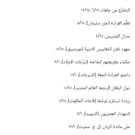
التخرُّج من جلعاد،‏ ١٥/‏٦،‏ ١٥/‏١٢
تعلُّم القراءة (‏جزر سليمان)‏،‏ ١٥/‏٨
جبال الفيليپين،‏ ١٥/‏٤
جهود تعزز المقاييس الادبية (‏موزمبيق)‏،‏ ١٥/‏١١
حكماء بطريقتهم الخاصة (‏تبرُّعات الاولاد)‏،‏ ١/‏٢
داعمو العبادة الحقة (‏التبرعات)‏،‏ ١/‏١١
دول البلقان (‏
ترجمة العالم الجديد
‏)‏،‏ ١٥/‏١٠
زيادة تستلزم توسُّعا (‏قاعات الملكوت)‏،‏ ١٥/‏٥
الشهداء العصريون (‏السويد)‏،‏ ١/‏٢
على مائدة الربّان،‏ (‏ر.‏ ج.‏ سميث)‏،‏ ١/‏١٢