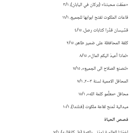
‏«عمُقَت محبتنا» (‏بركان في اليابان)‏،‏ ١/‏٣
قاعات الملكوت تفتح ابوابها للجميع،‏ ١/‏١١
قسِّيسان قدَّرا كتابات رصل،‏ ١٥/‏٤
كلفة المحافظة على ضمير طاهر،‏ ١٥/‏٢
‏«لماذا أعيدُ اليكم المال»،‏ ١٥/‏٨
‏«لنصنع الصلاح الى الجميع»،‏ ١٥/‏٧
المحافل الاممية لسنة ٢٠٠٣،‏ ١/‏٧
محافل «معلِّمو كلمة الله»،‏ ١/‏١٥
ميدالية تُمنح لقاعة ملكوت (‏فنلندا)‏،‏ ١/‏١٠
قصص الحياة
اخوّتنا العالمية تمدّني بالقوة (‏ط.‏ كانڠاليه)‏،‏ ١/‏٧