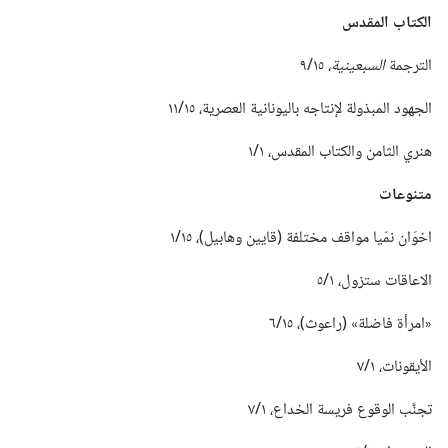
الكتاب المقدس
الترجمة
السبعينية،‏
١٥/‏٩
الجهود المبذولة لإنتاجه باليونانية العصرية،‏ ١٥/‏١١
هنري الثامن والكتاب المقدس،‏ ١/‏١
متنوعات
اخوَان نمّيا مواقف مختلفة (‏قايين وهابيل)‏،‏ ١٥/‏١
الاعاقات ستزول،‏ ١/‏٥
‏«امرأة فاضلة» (‏راعوث)‏،‏ ١٥/‏٦
الأيقونات،‏ ١/‏٧
تجنَّب الوقوع فريسة الخداع،‏ ١/‏٧