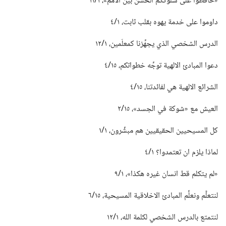
‏«حافظوا على سلوككم الحسن بين الامم»،‏ ١/‏١١
داوموا على خدمة يهوه بقلب ثابت،‏ ١/‏٤
الدرس الشخصي الذي يجهِّزنا كمعلّمين،‏ ١/‏١٢
دعوا المبادئ الالهية توجِّه خطواتكم،‏ ١٥/‏٤
الشرائع الالهية هي لفائدتنا،‏ ١٥/‏٤
العيش مع «شوكة في الجسد»،‏ ١٥/‏٢
كل المسيحيين الحقيقيين هم مبشِّرون،‏ ١/‏١
لماذا يلزم ان تعتمدوا؟‏ ١/‏٤
‏«لم يتكلم قط انسان غيره هكذا»،‏ ١/‏٩
لنتعلَّم ونعلِّم المبادئ الاخلاقية المسيحية،‏ ١٥/‏٦
لنتمتع بالدرس الشخصي لكلمة الله،‏ ١/‏١٢