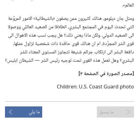
العالم».‏
ومثل جان ديلومو،‏ هنالك كثيرون ممن يصفون ‹بالشيطانية› الامور المروِّعة
التي تحدث اليوم في المجتمع البشري،‏ انطلاقا من الصعيد العائلي ووصولا
الى الصعيد الدولي.‏ ولكن ماذا يعني ذلك؟‏ هل يجب نسب هذه الاهوال الى
قوى الشر المجرَّدة،‏ ام ان هنالك قوى حاقدة ذات شخصية تزاول عملها،‏
دافعة البشر الى ارتكاب جرائم شنيعة تتجاوز المستوى المعتاد للشر
البشري؟‏ وهل تعمل هذه القوى تحت توجيه رئيس الشر —‏ الشيطان ابليس؟‏
‏[مصدر الصورة
في
الصفحة ٣]‏
ما يسبق
ما يلي