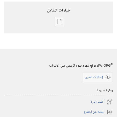
خيارات التنزيل
خيارات
تنزيل
الاصدارات
برج
المراقبة
(‏الطبعة
®
JW.ORG
:‏ موقع شهود يهوه الرسمي على الانترنت
الدراسية)‏
‏‎١٥‏ ‏‎تشرين١/
إعدادات المظهر
أكتوبر‏
‎٢٠٠٢
روابط سريعة
أُطلب زيارة
ابحث عن اجتماع
(يفتح