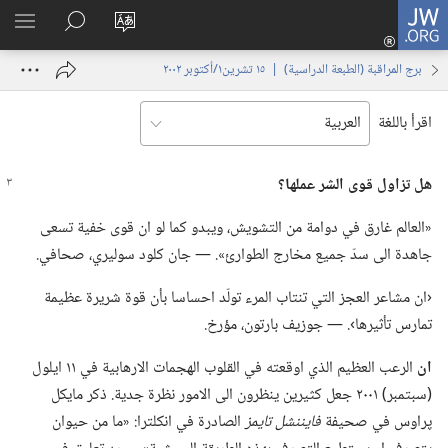
JW.ORG
تسجيل
تغيير
البحث
اظهر
الدخول
لغة
في
القائم
(يفتح
برج المراقبة (‏الطبعة الدراسية)‏ | ‏‎١٥‏ ‏‎تشرين١/أكتوبر‏ ‎٢٠٠٢
الموقع
JW.‎ORG
نافذة
جديدة)
اقرأ باللغة
هل تزاول قوى الشر عملها؟‏
‏«العالم غارق في دوامة من التشويش،‏ ويبدو كما لو ان قوى خفية تسعى
جاهدة الى سدّ جميع مخارج الطوارئ».‏ —‏ جان كلود سوليري،‏ صحافي.‏
‏‹ان مشاعر العجز التي تنتاب المرء تولّد احساسا بأن قوة شريرة عظيمة
تمارس تأثيرها›.‏ —‏ جوزيف بارتون،‏ مؤرخ.‏
ان
الرعب العظيم الذي اوقعته في القلوب الهجمات الارهابية في ١١ ايلول
(‏سبتمبر)‏ ٢٠٠١ جعل كثيرين ينظرون الى الامور نظرة جدية.‏ ذكر مايكل
پراوس في صحيفة
فايننشل تايمز
الصادرة في انكلترا:‏ «ما من حيوان