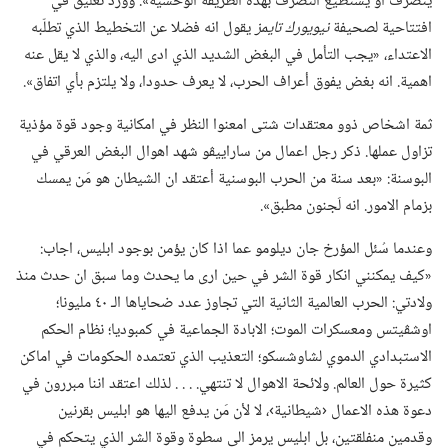
يتصرف او يستطيع التصرف بهذه الطريقة الوحشية».‏ وورد تعليق في
افتتاحية لصحيفة
نيويورك تايمز
يقول انه فضلا عن التخطيط الذي تطلّبه
الاعتداء،‏ «يجب التأمل في البغض الشديد الذي ادى اليه،‏ والذي لا يقل عنه
اهمية.‏ انه بغض يفوق أعراف الحرب،‏ لا يعرف حدودا،‏ ولا يلتزم بأي اتفاق».‏
ثمة اشخاص ذوو معتقدات شتى امعنوا النظر في امكانية وجود قوة مؤذية
تزاول عملها.‏ ذكر رجل اعمال من ساراييڤو شهد اهوال البغض العرقي في
البوسنة:‏ «بعد سنة من الحرب البوسنية أعتقد ان الشيطان هو مَن يمسك
بزمام الامور.‏ انه لَجنون مطبق».‏
وعندما سُئل المؤرخ جان ديلومو عما اذا كان يؤمن بوجود ابليس،‏ اجاب:‏
«كيف يمكنني انكار قوة الشر في حين ارى ما يحدث وما سبق ان حدث منذ
ولادتي:‏ الحرب العالمية الثانية التي تجاوز عدد ضحاياها الـ‍ ٤٠ مليونا؛‏
اوشڤيتس ومعسكرات الموت؛‏ الابادة الجماعية في كمبوديا؛‏ نظام الحكم
الاستبدادي الدموي لشاوشسكو؛‏ التعذيب الذي تعتمده الحكومات في اماكن
كثيرة حول العالم.‏ ولائحة الاهوال لا تنتهي.‏ .‏ .‏ .‏ لذلك اعتقد اننا مبررون في
دعوة هذه الاعمال ‹شيطانية›،‏ لا لأن مَن يدفع اليها هو ابليس بقرنين
وقدمين منفلقتين،‏ بل ابليس يرمز الى سطوة وقوة الشر الذي يتحكم في