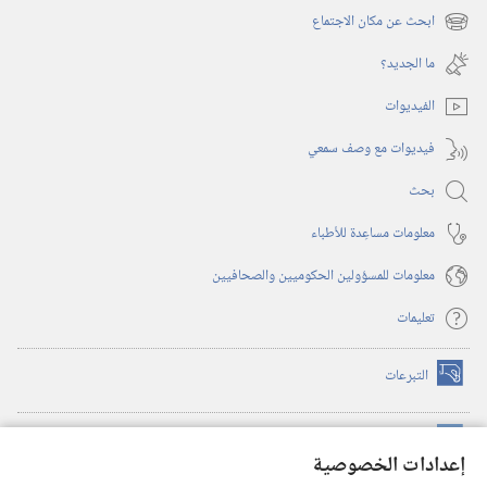
نافذة
ابحث عن مكان الاجتماع
(يفتح
جديدة)
نافذة
ما الجديد؟‏
جديدة)
الفيديوات
فيديوات مع وصف سمعي
بحث
معلومات مساعِدة للأطباء
معلومات للمسؤولين الحكوميين والصحافيين
تعليمات
التبرعات
(يفتح
نافذة
جديدة)
مكتبة برج المراقبة الالكترونية
™
(يفتح
إعدادات الخصوصية
نافذة