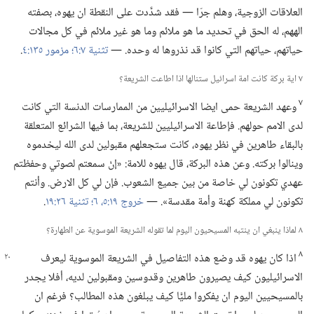
العلاقات الزوجية،‏ وهلم جرّا —‏ فقد شدَّدت على النقطة ان يهوه،‏ بصفته
الههم،‏ له الحق في تحديد ما هو ملائم وما هو غير ملائم في كل مجالات
حياتهم،‏ حياتهم التي كانوا قد نذروها له وحده.‏ —‏
تثنية ٧:‏٦؛‏
مزمور ١٣٥:‏٤
‏.‏
٧ اية بركة كانت امة اسرائيل ستنالها اذا اطاعت الشريعة؟‏
٧
وعهد الشريعة حمى ايضا الاسرائيليين من الممارسات الدنسة التي كانت
لدى الامم حولهم.‏ فإطاعة الاسرائيليين للشريعة،‏ بما فيها الشرائع المتعلقة
بالبقاء طاهرين في نظر يهوه،‏ كانت ستجعلهم مقبولين لدى الله ليخدموه
وينالوا بركته.‏ وعن هذه البركة،‏ قال يهوه للامة:‏ «إنْ سمعتم لصوتي وحفظتم
عهدي تكونون لي خاصة من بين جميع الشعوب.‏ فإن لي كل الارض.‏ وأنتم
تكونون لي مملكة كهنة وأمة مقدسة».‏ —‏
خروج ١٩:‏٥،‏ ٦؛‏
تثنية ٢٦:‏١٩
‏.‏
٨ لماذا ينبغي ان ينتبه المسيحيون اليوم لما تقوله الشريعة الموسوية عن الطهارة؟‏
٨
اذا كان يهوه قد وضع هذه التفاصيل في الشريعة الموسوية ليعرف
الاسرائيليون كيف يصيرون طاهرين وقدوسين ومقبولين لديه،‏ أفلا يجدر
بالمسيحيين اليوم ان يفكروا مليًّا كيف يبلغون هذه المطالب؟‏ فرغم ان