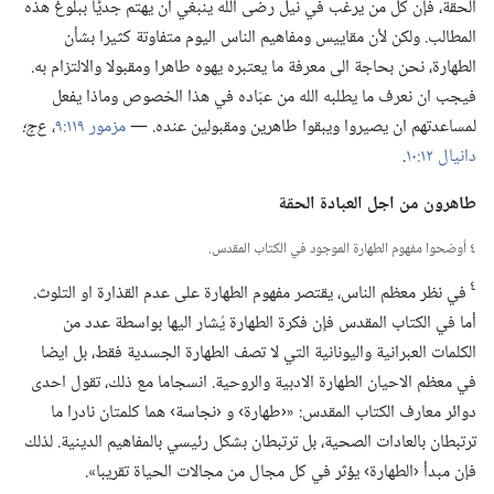
الحقة،‏ فإن كلّ من يرغب في نيل رضى الله ينبغي ان يهتم جديًّا ببلوغ هذه
المطالب.‏ ولكن لأن مقاييس ومفاهيم الناس اليوم متفاوتة كثيرا بشأن
الطهارة،‏ نحن بحاجة الى معرفة ما يعتبره يهوه طاهرا ومقبولا والالتزام به.‏
فيجب ان نعرف ما يطلبه الله من عبّاده في هذا الخصوص وماذا يفعل
لمساعدتهم ان يصيروا ويبقوا طاهرين ومقبولين عنده.‏ —‏
مزمور ١١٩:‏٩
‏،‏
ع‌ج؛‏
دانيال ١٢:‏١٠
‏.‏
طاهرون من اجل العبادة الحقة
٤ أوضحوا مفهوم الطهارة الموجود في الكتاب المقدس.‏
٤
في نظر معظم الناس،‏ يقتصر مفهوم الطهارة على عدم القذارة او التلوث.‏
أما في الكتاب المقدس فإن فكرة الطهارة يُشار اليها بواسطة عدد من
الكلمات العبرانية واليونانية التي لا تصف الطهارة الجسدية فقط،‏ بل ايضا
في معظم الاحيان الطهارة الادبية والروحية.‏ انسجاما مع ذلك،‏ تقول احدى
دوائر معارف الكتاب المقدس:‏ «‹طهارة› و ‹نجاسة› هما كلمتان نادرا ما
ترتبطان بالعادات الصحية،‏ بل ترتبطان بشكل رئيسي بالمفاهيم الدينية.‏ لذلك
فإن مبدأ ‹الطهارة› يؤثر في كل مجال من مجالات الحياة تقريبا».‏