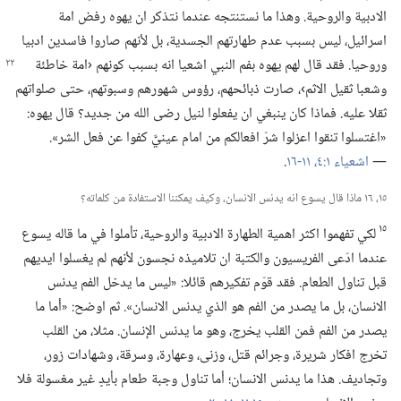
الادبية والروحية.‏ وهذا ما نستنتجه عندما نتذكر ان يهوه رفض امة
اسرائيل،‏ ليس بسبب عدم طهارتهم الجسدية،‏ بل لأنهم صاروا فاسدين ادبيا
وروحيا.‏ فقد قال لهم يهوه بفم النبي
اشعيا انه بسبب كونهم ‹امة خاطئة
وشعبا ثقيل الاثم›،‏ صارت ذبائحهم،‏ رؤوس شهورهم وسبوتهم،‏ حتى صلواتهم
ثقلا عليه.‏ فماذا كان ينبغي ان يفعلوا لنيل رضى الله من جديد؟‏ قال يهوه:‏
«اغتسلوا تنقوا اعزلوا شرّ افعالكم من امام عينيَّ كفوا عن فعل الشر».‏
—‏
اشعياء ١:‏٤،‏
١١-‏١٦
‏.‏
١٥،‏ ١٦ ماذا قال يسوع انه يدنس الانسان،‏ وكيف يمكننا الاستفادة من كلماته؟‏
١٥
لكي تفهموا اكثر اهمية الطهارة الادبية والروحية،‏ تأملوا في ما قاله يسوع
عندما ادّعى الفريسيون والكتبة ان تلاميذه نجسون لأنهم لم يغسلوا ايديهم
قبل تناول الطعام.‏ فقد قوّم تفكيرهم قائلا:‏ «ليس ما يدخل الفم يدنس
الانسان،‏ بل ما يصدر من الفم هو الذي يدنس الانسان».‏ ثم اوضح:‏ «أما ما
يصدر من الفم فمن القلب يخرج،‏ وهو ما يدنس الإنسان.‏ مثلا،‏ من القلب
تخرج افكار شريرة،‏ وجرائم قتل،‏ وزنى،‏ وعهارة،‏ وسرقة،‏ وشهادات زور،‏
وتجاديف.‏ هذا ما يدنس الانسان؛‏ أما تناول وجبة طعام بأيدٍ غير مغسولة فلا