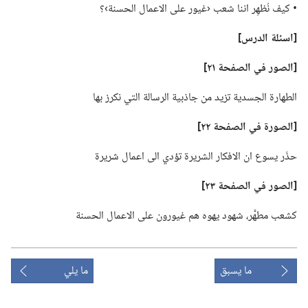
‏• كيف نُظهِر اننا شعب ‹غيور على الاعمال الحسنة›؟‏
‏[اسئلة الدرس]‏
‏[الصور في الصفحة ٢١]‏
الطهارة الجسدية تزيد من جاذبية الرسالة التي نكرز بها
‏[الصورة في الصفحة ٢٢]‏
حذّر يسوع ان الافكار الشريرة تؤدي الى اعمال شريرة
‏[الصور في الصفحة ٢٣]‏
كشعب مطهَّر،‏ شهود يهوه هم غيورون على الاعمال الحسنة
ما يسبق
ما يلي