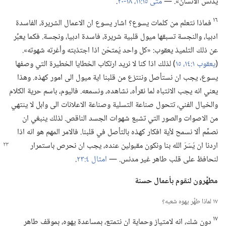
يدنس الانسان».‏ —‏
متى ١٥:‏١١،‏
١٨-‏٢٠
‏.‏
١٦
فماذا نتعلم من كلمات يسوع؟‏ اشار يسوع ان الاعمال الشريرة،‏ الفاسدة
ادبيا،‏ والنجسة تسبقها ميول قلبية شريرة،‏ فاسدة ادبيا،‏ ونجسة.‏ فكما يعبِّر
عن ذلك التلميذ يعقوب:‏ «كل واحد يُمتحَن اذا اجتذبته وأغرته شهوته».‏
(‏
يعقوب ١:‏١٤،‏ ١٥
‏)‏ لذلك اذا كنا لا نريد ارتكاب الخطايا الخطيرة التي وصفها
يسوع،‏ يجب ان نستأصل وننتزع من قلبنا اية ميول الى امور كهذه.‏ وهذا
يعني انه يجب الانتباه لما نقرأه،‏ نشاهده،‏ ونسمعه.‏ فاليوم،‏ باسم حرية الكلام
والخيال الفني،‏ تتحول صناعة التسلية وصناعة الاعلانات الى وابل لا ينتهي
من الاصوات والصور التي تشبع شهوات الجسد الناقص.‏ لذلك ينبغي ان
نصمِّم ألا نسمح لأية افكار كهذه بالتأصل في قلبنا.‏ فالامر المهم هو انه اذا
اردنا ان يُسَرّ الله بنا ونكون مقبولين عنده،‏
يجب ان نحرص باستمرار
لنحافظ على قلب طاهر غير مدنس.‏ —‏
امثال ٤:‏٢٣
‏.‏
مطهَّرون لنقوم بأعمال حسنة
١٧ لماذا طهَّر يهوه شعبه؟‏
١٧
دون شك،‏ انه لامتياز وحماية ان نتمتع،‏ بمساعدة يهوه،‏ بموقف طاهر