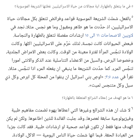
٥ في ما يتعلق بالطهارة،‏ اية مجالات من حياة الاسرائيليين غطتها الشريعة الموسوية؟‏
٥
بالفعل،‏ شملت الشريعة الموسوية قواعد وفرائض تتعلق بكل مجالات حياة
الاسرائيليين،‏ اذ حدَّدت ما هو طاهر ومقبول وما هو نجس.‏ مثلا،‏ نجد في
لاويين الاصحاحات ١١ الى ١٥
ارشادات مفصلة تتعلق بالطهارة والنجاسة.‏
فبعض الحيوانات كانت نجسة،‏ لذلك حُرِّم على الاسرائيليين اكلها.‏ وكانت
الولادة تنجِّس المرأة لفترة معينة من الوقت.‏ وكانت بعض الامراض الجلدية،‏
وخصوصا البرص،‏ والسيل من الاعضاء التناسلية عند الذكر والانثى امورا
تنجِّس المرء.‏ كما حدَّدت الشريعة ما ينبغي ان يفعله المرء اذا تنجَّس.‏ مثلا،‏
نقرأ في
عدد ٥:‏٢
‏:‏ «اوصِ بني اسرائيل ان ينفوا من المحلة كل ابرص وكل ذي
سيل وكل متنجس لميت».‏
٦ ما هو الهدف من إعطاء الشرائع المتعلقة بالطهارة؟‏
٦
لا شك ان هذه الشرائع وغيرها التي اعطاها يهوه تضمنت مفاهيم طبية
وفيزيولوجية سابقة لعصرها،‏ وقد جلبت الفائدة للذين اطاعوها.‏ ولكن لم يكن
الهدف منها فقط ان تكون قواعد صحية او ارشادات طبية.‏ فقد كانت جزءا
من العبادة الحقة.‏ فبما انها شملت حياة الناس اليومية —‏ الاكل،‏ الولادة،‏