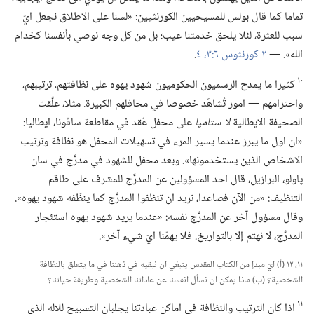
تماما كما قال بولس للمسيحيين الكورنثيين:‏ «لسنا على الاطلاق نجعل ايّ
سبب للعثرة،‏ لئلا يلحق خدمتنا عيب؛‏ بل من كل وجه نوصي بأنفسنا كخدام
الله».‏ —‏
٢ كورنثوس ٦:‏٣،‏ ٤
‏.‏
١٠
كثيرا ما يمدح الرسميون الحكوميون شهود يهوه على نظافتهم،‏ ترتيبهم،‏
واحترامهم —‏ امور تُشاهَد خصوصا في محافلهم الكبيرة.‏ مثلا،‏ علَّقت
الصحيفة الايطالية
لا ستامپا
على محفل عُقد في مقاطعة ساڤونا،‏ ايطاليا:‏
«ان اول ما يبرز عندما يسير المرء في تسهيلات المحفل هو نظافة وترتيب
الاشخاص الذين يستخدمونها».‏ وبعد محفل للشهود في مدرَّج في سان
پاولو،‏ البرازيل،‏ قال احد المسؤولين عن المدرَّج للمشرف على طاقم
التنظيف:‏ «من الآن فصاعدا،‏ نريد ان تنظفوا المدرَّج كما ينظّفه شهود يهوه».‏
وقال مسؤول آخر عن المدرَّج نفسه:‏ «عندما يريد شهود يهوه استئجار
المدرَّج،‏ لا نهتم إلا بالتواريخ.‏ فلا يهمّنا ايّ شيء آخر».‏
١١،‏ ١٢ (‏أ)‏ ايّ مبدإ من الكتاب المقدس ينبغي ان نبقيه في ذهننا في ما يتعلق بالنظافة
الشخصية؟‏ (‏ب)‏ ماذا يمكن ان نسأل انفسنا عن عاداتنا الشخصية وطريقة حياتنا؟‏
١١
اذا كان الترتيب والنظافة في اماكن عبادتنا يجلبان التسبيح للاله الذي