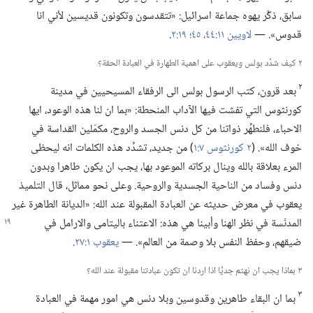
سابق،‏ ذكَّر يهوه جماعة اسرائيل:‏ «تتقدسون وتكونون قديسين لأني انا
قدوس».‏ —‏
لاويين ١١:‏٤٤،‏ ٤٥؛‏
١٩:‏٢
‏.‏
٢ كيف شدَّد بولس ويعقوب على اهمية الطهارة في العبادة الحقة؟‏
٢
بعد قرون،‏ كتب الرسول بولس الى الرفقاء المسيحيين في مدينة
كورنثوس التي تفشت فيها الآداب المنحطة:‏ «بما ان لنا هذه الوعود،‏ ايها
الاحباء،‏ فلنطهِّر ذواتنا من كل دنس الجسد والروح،‏ مكمّلين القداسة في
خوف الله».‏ (‏
٢ كورنثوس ٧:‏١
‏)‏ من جديد،‏ تشدِّد هذه الكلمات انه ليحظى
المرء بعلاقة بالله وينال بركاته الموعود بها،‏ يجب ان يكون طاهرا وبدون
دنس وفساد من الناحية الجسدية والروحية.‏ وعلى نحو مماثل،‏ قال التلميذ
يعقوب في معرض حديثه عن العبادة المقبولة عند الله:‏ «الديانة الطاهرة غير
المدنّسة في نظر الهنا وأبينا هي هذه:‏ الاعتناء باليتامى والارامل في
ضيقهم،‏ وحفظ النفس بلا وصمة من العالم».‏ —‏
يعقوب ١:‏٢٧
‏.‏
٣ بماذا يجب ان نهتم جديًّا اذا اردنا ان تكون عبادتنا مقبولة عند الله؟‏
٣
بما ان البقاء طاهرين وقدوسين وبلا دنس هي امور مهمة في العبادة