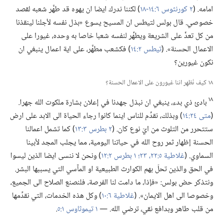
امامه.‏ (‏
٢ كورنثوس ٦:‏١٤-‏١٨
‏)‏ لكننا ندرك ايضا ان يهوه قد طهَّر شعبه لقصد
خصوصي.‏ قال بولس لتيطس ان المسيح يسوع «بذل نفسه لأجلنا لينقذنا
من كل تعدٍّ على الشريعة ويطهِّر لنفسه شعبا خاصا به وحده،‏ غيورا على
الاعمال الحسنة».‏ (‏
تيطس ٢:‏١٤
‏)‏ فكشعب مطهَّر،‏ على اية اعمال ينبغي ان
نكون غيورين؟‏
١٨ كيف نُظهِر اننا غيورون على الاعمال الحسنة؟‏
١٨
بادئ ذي بدء،‏ ينبغي ان نبذل جهدنا في إعلان بشارة ملكوت الله جهرا.‏
(‏
متى ٢٤:‏١٤
‏)‏ وبذلك،‏ نقدِّم للناس اينما كانوا رجاء الحياة الى الابد على ارض
ستتحرر من التلوث من ايّ نوع كان.‏ (‏
٢ بطرس ٣:‏١٣
‏)‏ كما تشمل اعمالنا
الحسنة إظهار ثمر روح الله في حياتنا اليومية،‏ مما يجلب المجد لأبينا
السماوي.‏ (‏
غلاطية ٥:‏٢٢،‏ ٢٣؛‏
١ بطرس ٢:‏١٢
‏)‏ ونحن لا ننسى ايضا الذين ليسوا
في الحق والذين تحلّ بهم الكوارث الطبيعية او المآسي التي يسببها البشر.‏
ونتذكر حض بولس:‏ «فإذا،‏ ما دامت لنا الفرصة،‏ فلنصنع الصلاح الى الجميع،‏
وخصوصا الى اهل الايمان».‏ (‏
غلاطية ٦:‏١٠
‏)‏ وكل هذه الخدمات،‏ التي نقدِّمها
من قلب طاهر وبدافع نقي،‏ ترضي الله.‏ —‏
١ تيموثاوس ١:‏٥
‏.‏