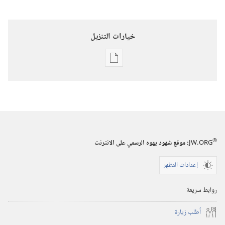
خيارات التنزيل
خيارات
تنزيل
الاصدارات
برج
المراقبة
(‏الطبعة
®
JW.ORG
:‏ موقع شهود يهوه الرسمي على الانترنت
الدراسية)‏
إعدادات المظهر
١‏ ‏‎حزيران/
يونيو‏
روابط سريعة
‎٢٠٠٢
أُطلب زيارة