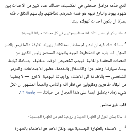
الذي قدَّمه مراسل صحفي في المكسيك:‏ «هنالك عدد كبير من الاحداث بين
شهود يهوه،‏ والبارز فيهم هو قصة شعرهم،‏ نظافتهم،‏ ولباسهم اللائق».‏ فكم
يسرّنا ان يكون احداث كهؤلاء بيننا!‏
١٣ ماذا يمكن ان نفعل للتأكد اننا نظفاء ومرتبون في كل مجالات حياتنا اليومية؟‏
١٣
مما لا شك فيه ان ابقاء اجسادنا،‏ ممتلكاتنا،‏ وبيوتنا نظيفة دائما ليس بالامر
السهل.‏ فما يلزم هو التخطيط الجيد والجهد المستمر وليس الكثير من
المعدات المعقدة والغالية.‏ فيجب تخصيص الوقت لتنظيف اجسادنا،‏ ثيابنا،‏
بيتنا،‏ سيارتنا،‏ وهلم جرّا.‏ والانشغال بالخدمة،‏ حضور الاجتماعات،‏ والدرس
الشخصي —‏ بالاضافة الى الاعتناء بواجباتنا اليومية الاخرى —‏ لا يعفينا
من البقاء طاهرين ومقبولين في نظر الله والناس.‏ والمبدأ المشهور ان ‹لكل
شيء زمانا› ينطبق ايضا على هذا المجال من حياتنا.‏ —‏
جامعة ٣:‏١
‏.‏
قلب غير مدنس
١٤ لماذا يمكن القول ان الطهارة الادبية والروحية اهم من الطهارة الجسدية؟‏
١٤
ان الاهتمام بالطهارة الجسدية مهم.‏ ولكنَّ الاهم هو الاهتمام بالطهارة