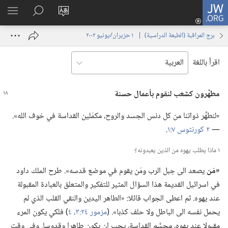
JW.ORG
تسجيل
تغيير
البحث
اظهر
الدخول
لغة
في
القائم
(يفتح
برج المراقبة (‏الطبعة الدراسية)‏ | ‏‎ ١‏ ‏‎حزيران/يونيو‏ ‎٢٠٠٢
الموقع
JW.‎ORG
نافذة
جديدة)
اقرأ باللغة
مطهَّرون كشعب لنقوم بأعمال حسنة
‏«لنطهِّر ذواتنا من كل دنس الجسد والروح،‏ مكمّلين القداسة في خوف الله».‏
—‏
٢ كورنثوس ٧:‏١
‏.‏
١ ماذا يطلب يهوه من الذين يعبدونه؟‏
‏«مَن
يصعد الى جبل الرب ومَن يقوم في موضع قدسه».‏ طرح الملك داود
في اسرائيل القديمة هذا السؤال المثير للتفكير والمتعلق بالعبادة المقبولة
عند يهوه.‏ ثم اعطى الجواب قائلا:‏ «الطاهر اليدين والنقي القلب الذي لم
يحمل نفسه الى الباطل ولا حلف كذبا».‏ (‏
مزمور ٢٤:‏٣،‏ ٤
‏)‏ فلكي يكون المرء
مقبولا عند يهوه،‏ مجسَّم القداسة،‏ يجب ان يكون طاهرا وقدوسا.‏ وفي وقت