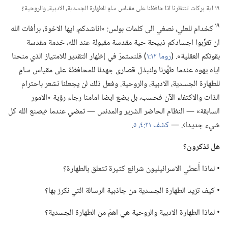
١٩ اية بركات تنتظرنا اذا حافظنا على مقياس سامٍ للطهارة الجسدية،‏ الادبية،‏ والروحية؟‏
١٩
كخدام للعلي،‏ نصغي الى كلمات بولس:‏ «اناشدكم،‏ ايها الاخوة،‏ برأفات الله
ان تقرِّبوا اجسادكم ذبيحة حية مقدسة مقبولة عند الله،‏ خدمة مقدسة
بقوتكم العقلية».‏ (‏
روما ١٢:‏١
‏)‏ فلنستمرّ في إظهار التقدير للامتياز الذي منحنا
اياه يهوه عندما طهَّرنا ولنبذل قصارى جهدنا للمحافظة على مقياس سامٍ
للطهارة الجسدية،‏ الادبية،‏ والروحية.‏ وفعل ذلك لن يجعلنا نشعر باحترام
الذات والاكتفاء الآن فحسب،‏ بل يضع ايضا امامنا رجاء رؤية «الامور
السابقة» —‏ النظام الحاضر الشرير والمدنس —‏ تمضي عندما ‹يصنع الله كل
شيء جديدا›.‏ —‏
كشف ٢١:‏٤،‏ ٥
‏.‏
هل تذكرون؟‏
‏• لماذا أُعطي الاسرائيليون شرائع كثيرة تتعلق بالطهارة؟‏
‏• كيف تزيد الطهارة الجسدية من جاذبية الرسالة التي نكرز بها؟‏
‏• لماذا الطهارة الادبية والروحية هي اهمّ من الطهارة الجسدية؟‏