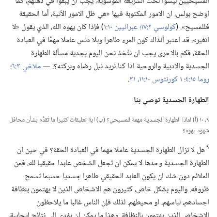
المسيحيين ليسوا تحت الشريعة الموسوية،‏ يجب ان يُبقوا في ذهنهم،‏ كما
اوضح بولس،‏ ان الامور المكتوبة فيها «هي ظل الامور الآتية،‏ أما الحقيقة
فللمسيح».‏ (‏
كولوسي ٢:‏١٧؛‏
عبرانيين ١٠:‏١
‏)‏ فإذا كان يهوه الله،‏ الذي يقول «لا
اتغير»،‏ قد اعتبر آنذاك كون المرء طاهرا وبلا دنس عاملا مهمًّا في العبادة
الحقة،‏ فكم بالاحرى يجب ان نتَّخذ نحن اليوم بجدية مسألة الطهارة
الجسدية والادبية والروحية اذا كنا نريد نيل رضاه وبركته؟‏!‏ —‏
ملاخي ٣:‏٦؛‏
روما ١٥:‏٤؛‏
١ كورنثوس ١٠:‏١١،‏
٣١
‏.‏
الطهارة الجسدية توصي بنا
٩،‏ ١٠ (‏أ)‏ لماذا الطهارة الجسدية مهمة للمسيحي؟‏ (‏ب)‏ اية تعليقات كثيرا ما تُقدَّم بشأن محافل
شهود يهوه؟‏
٩
هل لا تزال الطهارة الجسدية عاملا مهما في العبادة الحقة؟‏ في حين ان
الطهارة الجسدية وحدها لا يمكن ان تجعل الشخص عابدا حقيقيا لله،‏ فمن
الملائم دون شك ان يكون العابد الحقيقي طاهرا جسديا حسبما تسمح
ظروفه.‏ واليوم بشكل خاص،‏ كثيرون هم الاشخاص الذين لا يهتمون بنظافة
اجسادهم،‏ لباسهم،‏ او محيطهم.‏ لذلك فإن الناس غالبا ما يلاحظون
الاشخاص الذين يهتمون بالنظافة.‏ وهذا ما يمكن ان يؤدي الى نتائج ايجابية،‏