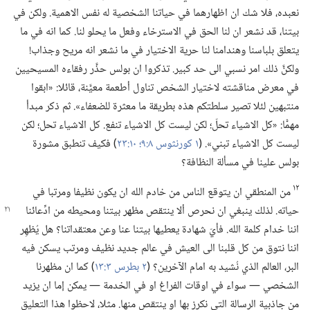
نعبده،‏ فلا شك ان اظهارهما في حياتنا الشخصية له نفس الاهمية.‏ ولكن في
بيتنا،‏ قد نشعر ان لنا الحق في الاسترخاء وفعل ما يحلو لنا.‏ كما انه في ما
يتعلق بلباسنا وهندامنا لنا حرية الاختيار في ما نشعر انه مريح وجذاب!‏
ولكنَّ ذلك امر نسبي الى حد كبير.‏ تذكروا ان بولس حذَّر رفقاءه المسيحيين
في معرض مناقشته لاختيار الشخص تناول أطعمة معيَّنة،‏ قائلا:‏ «ابقوا
منتبهين لئلا تصير سلطتكم هذه بطريقة ما معثرة للضعفاء».‏ ثم ذكر مبدأ
مهمًّا:‏ «كل الاشياء تحلّ؛‏ لكن ليست كل الاشياء تنفع.‏ كل الاشياء تحل؛‏ لكن
ليست كل الاشياء تبني».‏ (‏
١ كورنثوس ٨:‏٩؛‏
١٠:‏٢٣
‏)‏ فكيف تنطبق مشورة
بولس علينا في مسألة النظافة؟‏
١٢
من المنطقي ان يتوقع الناس من خادم الله ان يكون نظيفا ومرتبا في
حياته.‏ لذلك ينبغي ان
نحرص ألا ينتقص مظهر بيتنا ومحيطه من ادِّعائنا
اننا خدام كلمة الله.‏ فأيّ شهادة يعطيها بيتنا عنا وعن معتقداتنا؟‏ هل يُظهِر
اننا نتوق من كل قلبنا الى العيش في عالم جديد نظيف ومرتب يسكن فيه
البر،‏ العالم الذي نُشيد به امام الآخرين؟‏ (‏
٢ بطرس ٣:‏١٣
‏)‏ كما ان مظهرنا
الشخصي —‏ سواء في اوقات الفراغ او في الخدمة —‏ يمكن إما ان يزيد
من جاذبية الرسالة التي نكرز بها او ينتقص منها.‏ مثلا،‏ لاحظوا هذا التعليق