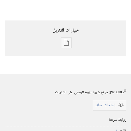
خيارات التنزيل
خيارات
تنزيل
الاصدارات
برج
المراقبة
(‏الطبعة
®
JW.ORG
:‏ موقع شهود يهوه الرسمي على الانترنت
الدراسية)‏
‏‎١٥‏ ‏‎أيار/
إعدادات المظهر
مايو‏
‎٢٠٠٢
روابط سريعة