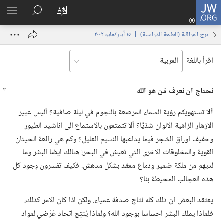
JW.ORG
تسجيل
تغيير
البحث
اظهر
الدخول
لغة
في
القائم
(يفتح
برج المراقبة (‏الطبعة الدراسية)‏ | ‏‎١٥‏ ‏‎أيار/مايو‏ ‎٢٠٠٢
الموقع
JW.‎ORG
نافذة
جديدة)
اقرأ باللغة
نحتاج ان نعرف مَن هو الله
ألا
تستهويكم رؤية السماء المرصعة بالنجوم في ليلة صافية؟‏ أليس عبير
الازهار الزاهية الالوان شذيًّا؟‏ ألا تتمتعون بالاستماع الى اناشيد الطيور
وحفيف اوراق الشجر فيما يداعبها النسيم العليل؟‏ وكم هي رائعة الحيتان
القوية والمخلوقات الاخرى التي تعيش في البحر!‏ هنالك ايضا البشر وما
لديهم من ملكة ضمير ودماغ معقد بشكل مدهش.‏ فكيف تفسرون وجود كل
هذه العجائب المحيطة بنا؟‏
يعتقد البعض ان ذلك كله نتاج صدفة عمياء.‏ ولكن اذا كان الامر كذلك،‏
فلماذا يملك البشر احساسا بوجود الله؟‏ ولماذا يُنتِج اتحاد عَرَضي لمواد