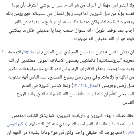
ولا اعتبر امرا مهمًّا ان اعرف مَن هو الله».‏ غير ان يوشي اعترف بأن بوذا
نفسه يؤلَّه من قِبل كثيرين.‏ اما نيك،‏ رجل اعمال في ستيناته،‏ فهو يؤمن بالله
ويعتبره قوة مطلقة.‏ ولكن عندما طُلِب منه ان يوضح ما يعرفه عن الله،‏
اجاب بعد توقّف طويل:‏ «انه لَسؤال صعب جدا يا صديقي.‏ فكل ما يمكنني
قوله هو ان الله حقيقي.‏ انه موجود».‏
ان بعض الناس ‹يتقون ويعبدون المخلوق دون الخالق›.‏ (‏
روما ١:‏٢٥
‏،‏
الترجمة
العربية الپروتستانتية
‏)‏ فالملايين يعبدون الاسلاف الموتى،‏ معتقدين ان الله
بعيد جدا بحيث يتعذَّر الاقتراب اليه.‏ وفي الديانة الهندوسية،‏ هنالك الكثير
من الآلهة والإلاهات.‏ وفي زمن رسل يسوع المسيح،‏ عبد الناس آلهة متنوعة
مثل زَفْس وهِرْمِس.‏ (‏
اعمال ١٤:‏١١،‏ ١٢
‏)‏ وثمة كنائس كثيرة في العالم
المسيحي تعلِّم ان الله ثالوث يتألف من الله الآب،‏ الله الابن،‏ والله الروح
القدس.‏
حقا،‏ ‹هناك «آلهة» كثيرون و «ارباب» كثيرون›،‏ كما يذكر الكتاب المقدس.‏
غير انه يضيف:‏ «انما لنا اله واحد،‏ الآب،‏ الذي منه كل الاشياء».‏ (‏
١ كورنثوس
٨:‏٥،‏ ٦
‏)‏ نعم،‏ يوجد اله حقيقي واحد.‏ ولكن مَن هو؟‏ وماذا يشبه؟‏ من المهم ان