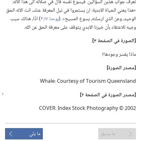
نعرف جواب هذين السؤالين.‏ فيسوع نفسه قال في صلاته الى هذا الاله:‏
«هذا يعني الحياة الابدية:‏ ان يستمروا في نيل المعرفة عنك،‏ انت الاله الحق
الوحيد،‏ وعن الذي ارسلته،‏ يسوع المسيح».‏ (‏
يوحنا ١٧:‏٣
‏)‏ اذًا،‏ هنالك سبب
وجيه للاعتقاد بأن خيرنا الابدي يتوقف على معرفة الحق عن الله.‏
‏[الصورة في الصفحة ٣]‏
ماذا يفسر وجودها؟‏
‏[مصدر الصورة]‏
‏[مصدر الصورة
في
الصفحة ٢]‏
ما يسبق
ما يلي