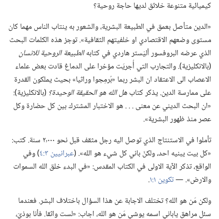
كيميائية متنوعة خلائق لديها حاجة روحية؟‏
‏«الدين متأصل بعمق في الطبيعة البشرية،‏ والشعور به ينتاب الناس مهما كان
مستوى وضعهم الاقتصادي او خلفيتهم الثقافية».‏ توجز هذه الكلمات البحث
الذي عرضه البروفسور أليْستر هاردي في كتابه
الطبيعة الروحية للانسان
‏(‏بالانكليزية)‏.‏ والتجارب التي أُجريَت مؤخرا على الدماغ قادت بعض علماء
الاعصاب الى الاعتقاد ان البشر ربما «بُرمِجوا وراثيا» بحيث يملكون القدرة
على ممارسة الدين.‏ يذكر كتاب
هل الله هو الحقيقة الوحيدة؟‏
‏(‏بالانكليزية)‏:‏
«ان البحث الديني عن معنى .‏ .‏ .‏ هو الاختبار المشترك بين كل حضارة وكل
عصر منذ ظهور البشرية».‏
تأملوا في الاستنتاج الذي توصل اليه رجل مثقف قبل نحو ٢٬٠٠٠ سنة.‏ كتب:‏
«كل بيت يبنيه احد،‏ ولكنّ باني كل شيء هو الله».‏ (‏
عبرانيين ٣:‏٤
‏)‏ وفي
الواقع،‏ تذكر الآية الاولى في الكتاب المقدس:‏ «في البدء خلق الله السموات
والارض».‏ —‏
تكوين ١:‏١
‏.‏
ولكن مَن هو الله؟‏ تختلف الاجابة عن هذا السؤال باختلاف البشر.‏ فعندما
سئل مراهق ياباني اسمه يوشي مَن هو الله،‏ اجاب:‏ «لست واثقا.‏ فأنا بوذيّ،‏