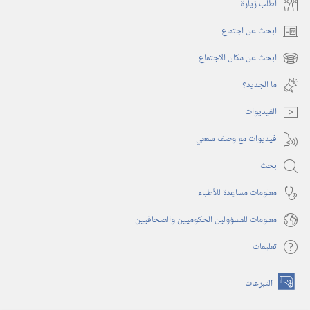
أُطلب زيارة
ابحث عن اجتماع
(يفتح
نافذة
ابحث عن مكان الاجتماع
(يفتح
جديدة)
نافذة
ما الجديد؟‏
جديدة)
الفيديوات
فيديوات مع وصف سمعي
بحث
معلومات مساعِدة للأطباء
معلومات للمسؤولين الحكوميين والصحافيين
تعليمات
التبرعات
(يفتح
نافذة