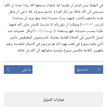
في النهاية،‏ ليس للبشر ان يقرّروا اية صلوات يسمعها الله.‏ وإذا حدث ان تكلّم
مسيحي الى الله غافلا عن ذكر العبارة «باسم يسوع»،‏ فلا داعي ان يُثقل
نفسه بالشعور بالذنب.‏ فيهوه يدرك حدودنا تماما وهو يريد ان يساعدنا.‏
(‏
مزمور ١٠٣:‏١٢-‏١٤
‏)‏ ويمكننا ان نثق بأنه اذا مارسنا الايمان ‹بابن الله،‏ فمهما
طلبنا بحسب مشيئته،‏ فهو يسمعنا›.‏ (‏
١ يوحنا ٥:‏١٣،‏ ١٤
‏)‏ ولكن خصوصا عند
تمثيل الآخرين في الصلاة العلنية،‏ يعترف المسيحيون الحقيقيون بالدور
الذي يلعبه يسوع في قصد يهوه كما هو مرسوم في الاسفار المقدسة.‏ وهم
يظهرون الطاعة مكرّمين يسوع بتوجيه صلواتهم الى الله من خلاله.‏
ما يسبق
ما يلي
خيارات التنزيل