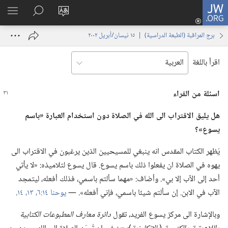
JW.ORG
تسجيل
تغيير
البحث
اظهر
الدخول
لغة
في
القائم
(يفتح
برج المراقبة (‏الطبعة الدراسية)‏ | ‏‎١٥‏ ‏‎نيسان/أبريل‏ ‎٢٠٠٢
الموقع
JW.‎ORG
نافذة
جديدة)
اقرأ باللغة
اسئلة من القراء
هل يليق الاقتراب الى الله
في
الصلاة دون استخدام العبارة «باسم
يسوع»؟‏
يُظهر الكتاب المقدس انه ينبغي للمسيحيين الذين يرغبون في الاقتراب الى
يهوه في الصلاة ان يفعلوا ذلك باسم يسوع.‏ قال يسوع لتلاميذه:‏ «لا يأتي
أحد إلى الآب إلا بي».‏ وأضاف:‏ «مهما سألتم باسمي،‏ فذلك أفعله،‏ ليتمجد
الآب في الابن.‏ إن سألتم شيئا باسمي،‏ فإني أفعله».‏ —‏
يوحنا ١٤:‏٦،‏
١٣،‏ ١٤
‏.‏
وبالإشارة الى مركز يسوع الفريد،‏ تقول
دائرة معارف المطبوعات الكتابية