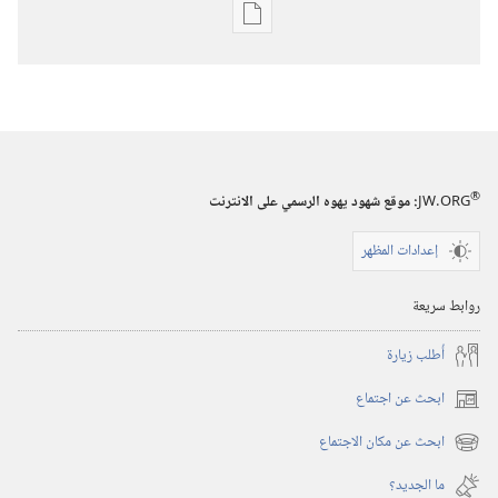
خيارات
تنزيل
الاصدارات
برج
المراقبة
(‏الطبعة
®
JW.ORG
:‏ موقع شهود يهوه الرسمي على الانترنت
الدراسية)‏
‏‎١٥‏ ‏‎نيسان/
إعدادات المظهر
أبريل‏
‎٢٠٠٢
روابط سريعة
أُطلب زيارة
ابحث عن اجتماع
(يفتح
نافذة
ابحث عن مكان الاجتماع
(يفتح
جديدة)
نافذة
ما الجديد؟‏