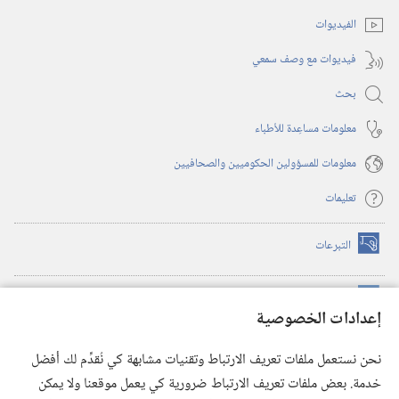
جديدة)
الفيديوات
فيديوات مع وصف سمعي
بحث
معلومات مساعِدة للأطباء
معلومات للمسؤولين الحكوميين والصحافيين
تعليمات
التبرعات
(يفتح
نافذة
جديدة)
مكتبة برج المراقبة الالكترونية
™
(يفتح
إعدادات الخصوصية
نافذة
JW Hub
جديدة)
(يفتح
نحن نستعمل ملفات تعريف الارتباط وتقنيات مشابهة كي نُقدِّم لك أفضل
نافذة
®
خدمة. بعض ملفات تعريف الارتباط ضرورية كي يعمل موقعنا ولا يمكن
تطبيق
JW Library
جديدة)