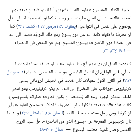
يخبرنا الكتاب المقدس:‏ «يقاوم الله المتكبرين،‏ أما المتواضعون فيعطيهم
نعمة».‏ فالتحدث الى العلي بطريقة غير رسمية كما لو انه مجرد انسان يدلّ
بوضوح على نقص في التواضع.‏ (‏
يعقوب ٤:‏٦؛‏
مزمور ٤٧:‏٢؛‏
كشف ١٤:‏٧
‏)‏ كما
ان معرفة ما تقوله كلمة الله عن دور يسوع ومع ذلك التوجّه قصدا الى الله
في الصلاة دون الاعتراف بيسوع المسيح،‏ ينمّ عن النقص في الاحترام.‏
—‏
لوقا ١:‏٣٢،‏ ٣٣
‏.‏
لا نقصد القول ان يهوه يتوقّع منا اسلوبا معيّنا او صيغة محدّدة عندما
نصلّي.‏ ففي الواقع،‏ ان العامل الرئيسي هو حالة الشخص القلبية.‏ (‏
١ صموئيل
١٦:‏٧
‏)‏ في القرن الاول للميلاد،‏ كان ضابط في الجيش الروماني يدعى
كرنيليوس «يواظب على التضرع الى الله».‏ لم يكن كرنيليوس،‏ وهو اممي
اغلف،‏ منتذرا ليهوه.‏ ومع انه يُستبعد ان يكون قد رفع صلواته باسم يسوع،‏
كانت هذه «قد صعدت تذكارا أمام الله».‏ ولماذا؟‏ لأن «ممتحن القلوب» رأى
ان كرنيليوس رجل «متعبد يخاف الله».‏ (‏
اعمال ١٠:‏٢،‏
٤؛‏
امثال ١٧:‏٣
‏)‏ وعندما
نال كرنيليوس المعرفة عن «يسوع الذي من الناصرة»،‏ حلّ عليه الروح
القدس وصار تلميذا معتمدا ليسوع.‏ —‏
اعمال ١٠:‏٣٠-‏٤٨
‏.‏