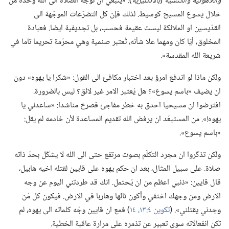
واللاهوتية والكنسية
‏(‏
بالانكليزية
‏)‏:‏ «ينبغي ان تُوجّه الصلاة الى الله وحده من
خلال يسوع المسيح كوسيط.‏ لذلك فإن كل التضرّعات الموجّهة الى
القدّيسين او الملائكة ليست عقيمة فحسب،‏ بل تجديفية ايضا.‏ فعبادة
المخلوق،‏ أيّا كان ومهما علا شأنه،‏ تُعتبر صنمية وهي محرّمة تحريما تاما في
شريعة الله المقدسة».‏
ولكن ماذا لو اندفع امرؤ بعد اختبار مكافئ الى القول:‏ «شكرا يا يهوه» دون
ان يضيف «باسم يسوع»؟‏ هل يُعتبر الامر غير لائق؟‏ ليس بالضرورة.‏
افترضوا ان مسيحيا احدق به خطر مفاجئ فصرخ مناشدا:‏ «ساعدني يا
يهوه!‏».‏ من المستبعَد ان يرفض الله تقديم المساعدة لأن خادمه لم يقل:‏
«باسم يسوع».‏
ولكن تذكّروا ان مجرد التكلّم بصوت مرتفع حتى الى الله لا يشكّل بحدّ ذاته
صلاة.‏ على سبيل المثال،‏ بعد ان حكم يهوه على قايين لقتله اخيه هابيل،‏
قال قايين:‏ «ذنبي اعظم من ان يُحتمل.‏ انك قد طردتني اليوم عن وجه
الارض ومن وجهك اختفي وأكون تائها وهاربا في الارض.‏ فيكون كل مَن
وجدني يقتلني».‏ (‏
تكوين ٤:‏١٣،‏ ١٤
‏)‏ فمع ان قايين وجّه كلماته الى يهوه،‏ لم
تكن انفعالاته سوى تعبير عن تذمره على مرارة عاقبة الخطية.‏