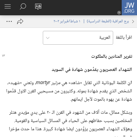
JW.ORG
تسجيل
تغيير
البحث
اظهر
الدخول
لغة
في
القائم
(يفتح
برج المراقبة (‏الطبعة الدراسية)‏ | ‏‎ ١‏ ‏‎شباط/فبراير‏ ‎٢٠٠٢
الموقع
JW.‎ORG
نافذة
جديدة)
اقرأ باللغة
تقرير المنادين بالملكوت
الشهداء العصريون يقدِّمون شهادة
في
السويد
ان
الكلمة اليونانية التي تقابل «شاهد» هي
مرتير
r
y
t
r
a
m
‏،‏ وتعني «شهيد»،‏
الشخص الذي يقدم شهادة بموته.‏ وكثيرون من مسيحيي القرن الاول قدَّموا
شهادة عن يهوه بالموت لأجل ايمانهم.‏
وبشكل مماثل،‏ مات آلاف من الشهود في القرن الـ‍ ٢٠ على يدي مؤيدي هتلر
المخلصين بسبب حفاظهم على الحياد في المسائل السياسية والقومية.‏
وهؤلاء الشهداء العصريون يزوِّدون ايضا شهادة كبيرة.‏ هذا ما حدث مؤخرا