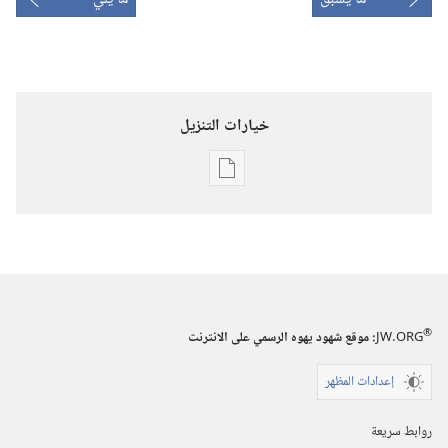
خيارات التنزيل
خيارات
تنزيل
الاصدارات
برج
المراقبة
(‏الطبعة
®
JW.ORG
:‏ موقع شهود يهوه الرسمي على الانترنت
الدراسية)‏
إعدادات المظهر
١‏ ‏‎شباط/
فبراير‏
روابط سريعة