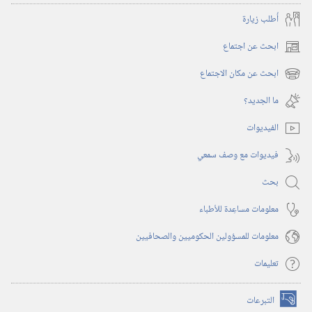
‎٢٠٠٢
أُطلب زيارة
ابحث عن اجتماع
(يفتح
نافذة
ابحث عن مكان الاجتماع
(يفتح
جديدة)
نافذة
ما الجديد؟‏
جديدة)
الفيديوات
فيديوات مع وصف سمعي
بحث
معلومات مساعِدة للأطباء
معلومات للمسؤولين الحكوميين والصحافيين
تعليمات
التبرعات
(يفتح