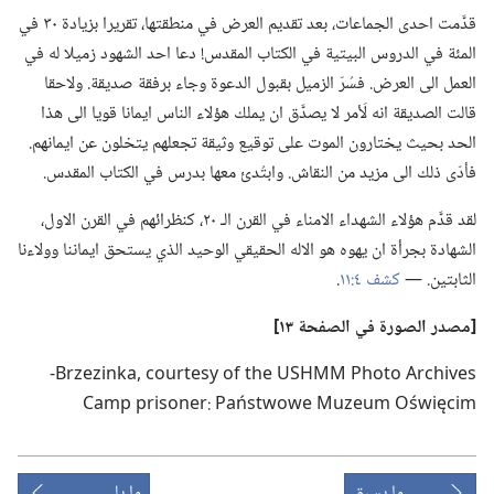
قدَّمت احدى الجماعات،‏ بعد تقديم العرض في منطقتها،‏ تقريرا بزيادة ٣٠ في
المئة في الدروس البيتية في الكتاب المقدس!‏ دعا احد الشهود زميلا له في
العمل الى العرض.‏ فسُرّ الزميل بقبول الدعوة وجاء برفقة صديقة.‏ ولاحقا
قالت الصديقة انه لَأمر لا يصدَّق ان يملك هؤلاء الناس ايمانا قويا الى هذا
الحد بحيث يختارون الموت على توقيع وثيقة تجعلهم يتخلون عن ايمانهم.‏
فأدّى ذلك الى مزيد من النقاش.‏ وابتُدئ معها بدرس في الكتاب المقدس.‏
لقد قدَّم هؤلاء الشهداء الامناء في القرن الـ‍ ٢٠،‏ كنظرائهم في القرن الاول،‏
الشهادة بجرأة ان يهوه هو الاله الحقيقي الوحيد الذي يستحق ايماننا وولاءنا
الثابتين.‏ —‏
كشف ٤:‏١١
‏.‏
‏[مصدر الصورة
في
الصفحة ١٣]‏
‏s‏e‏v‏i‏h‏c‏r‏A‏ ‏o‏t‏o‏h‏P‏ ‏M‏M‏H‏S‏U‏ ‏e‏h‏t‏ ‏f‏o‏ ‏y‏s‏e‏t‏r‏u‏o‏c‏ ‎,‏a‏k‏n‏i‏z‏e‏z‏r‏B‏-‏
m‏i‏c‏ę‏i‏w‏ś‏O‏ ‏m‏u‏e‏z‏u‏M‏ ‏e‏w‏o‏w‏t‏s‏ń‏a‏P‏ :‏r‏e‏n‏o‏s‏i‏r‏p‏ ‏p‏m‏a‏C‏
ما يسبق
ما يلي