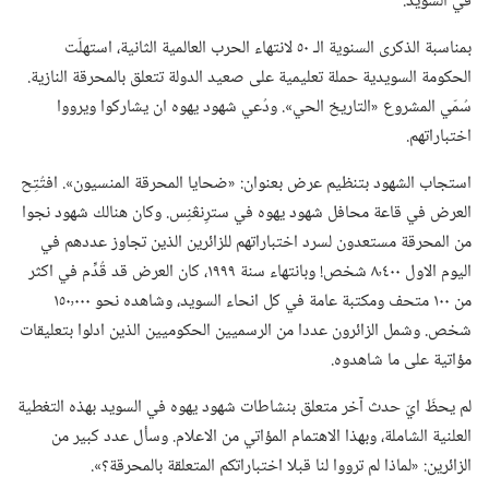
في السويد.‏
بمناسبة الذكرى السنوية الـ‍ ٥٠ لانتهاء الحرب العالمية الثانية،‏ استهلّت
الحكومة السويدية حملة تعليمية على صعيد الدولة تتعلق بالمحرقة النازية.‏
سُمّي المشروع «التاريخ الحي».‏ ودُعي شهود يهوه ان يشاركوا ويرووا
اختباراتهم.‏
استجاب الشهود بتنظيم عرض بعنوان:‏ «ضحايا المحرقة المنسيون».‏ افتُتِح
العرض في قاعة محافل شهود يهوه في سترِنڠنِس.‏ وكان هنالك شهود نجوا
من المحرقة مستعدون لسرد اختباراتهم للزائرين الذين تجاوز عددهم في
اليوم الاول ٨٬٤٠٠ شخص!‏ وبانتهاء سنة ١٩٩٩،‏ كان العرض قد قُدِّم في اكثر
من ١٠٠ متحف ومكتبة عامة في كل انحاء السويد،‏ وشاهده نحو ١٥٠٬٠٠٠
شخص.‏ وشمل الزائرون عددا من الرسميين الحكوميين الذين ادلوا بتعليقات
مؤاتية على ما شاهدوه.‏
لم يحظَ ايّ حدث آخر متعلق بنشاطات شهود يهوه في السويد بهذه التغطية
العلنية الشاملة،‏ وبهذا الاهتمام المؤاتي من الاعلام.‏ وسأل عدد كبير من
الزائرين:‏ «لماذا لم ترووا لنا قبلا اختباراتكم المتعلقة بالمحرقة؟‏».‏