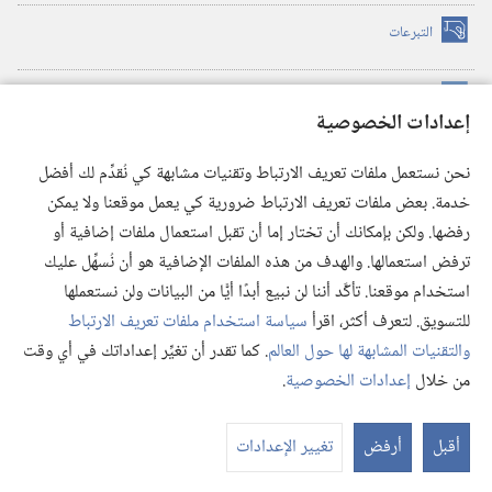
التبرعات
(يفتح
نافذة
جديدة)
مكتبة برج المراقبة الالكترونية
™
(يفتح
إعدادات الخصوصية
نافذة
JW Hub
جديدة)
(يفتح
نحن نستعمل ملفات تعريف الارتباط وتقنيات مشابهة كي نُقدِّم لك أفضل
نافذة
®
خدمة. بعض ملفات تعريف الارتباط ضرورية كي يعمل موقعنا ولا يمكن
تطبيق
JW Library
جديدة)
رفضها. ولكن بإمكانك أن تختار إما أن تقبل استعمال ملفات إضافية أو
مكتبة برج المراقبة
ترفض استعمالها. والهدف من هذه الملفات الإضافية هو أن نُسهِّل عليك
استخدام موقعنا. تأكَّد أننا لن نبيع أبدًا أيًّا من البيانات ولن نستعملها
للتسويق. لتعرف أكثر، اقرأ
سياسة استخدام ملفات تعريف الارتباط
والتقنيات المشابهة لها حول العالم
. كما تقدر أن تغيِّر إعداداتك في أي وقت
Copyright
© 2026 .Watch Tower Bible and Tract Society of Pennsylvania
من خلال
إعدادات الخصوصية
.
شروط الاستخدام
|
سياسة الخصوصية
|
إعدادات الخصوصية
عر
الم
أقبل
أرفض
تغيير الإعدادات