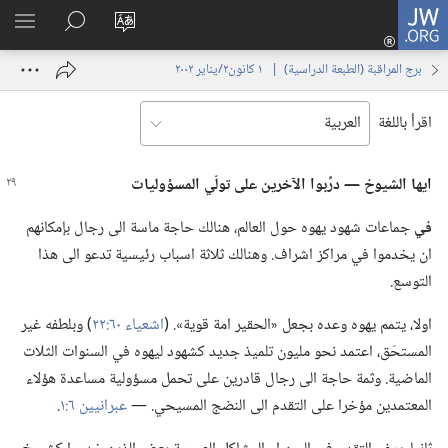
JW.ORG
تسجيل
تغيير
البحث
اظهر
الدخول
لغة
في
القائم
(يفتح
برج المراقبة (‏الطبعة الدراسية)‏ | ‏‎ ١‏ ‏‎كانون٢/يناير‏ ‎٢٠٠٢
الموقع
JW.‎ORG
نافذة
جديدة)
اقرأ باللغة
ايها الشيوخ —‏ درِّبوا الآخرين على تولّي المسؤوليات
في
جماعات شهود يهوه حول العالم،‏ هنالك حاجة ماسة الى رجال بإمكانهم
ان يخدموا في مراكز اشراف.‏ وهنالك ثلاثة اسباب رئيسية تدعو الى هذا
التوسع.‏
اولا،‏ يتمم يهوه وعده بجعل «الحقير امة قوية».‏ (‏
اشعياء ٦٠:‏٢٢
‏)‏ وبلطفه غير
المستحَق،‏ اعتمد نحو مليون تلميذ جديد كشهود ليهوه في السنوات الثلات
الماضية.‏ وثمة حاجة الى رجال قادرين على تحمل مسؤولية مساعدة هؤلاء
المعتمدين مؤخرا على التقدم الى النضج المسيحي.‏ —‏
عبرانيين ٦:‏١
‏.‏