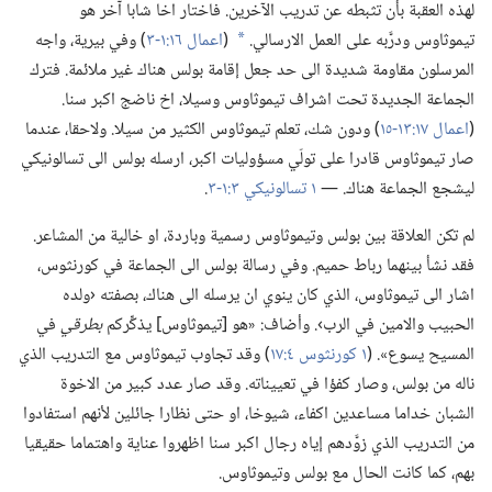
لهذه العقبة بأن تثبطه عن تدريب الآخرين.‏ فاختار اخا شابا آخر هو
تيموثاوس ودرَّبه على العمل الارسالي.‏
(‏
اعمال ١٦:‏١-‏٣
‏)‏ وفي بيرية،‏ واجه
*
المرسلون مقاومة شديدة الى حد جعل إقامة بولس هناك غير ملائمة.‏ فترك
الجماعة الجديدة تحت اشراف تيموثاوس وسيلا،‏ اخ ناضج اكبر سنا.‏
(‏
اعمال ١٧:‏١٣-‏١٥
‏)‏ ودون شك،‏ تعلم تيموثاوس الكثير من سيلا.‏ ولاحقا،‏ عندما
صار تيموثاوس قادرا على تولّي مسؤوليات اكبر،‏ ارسله بولس الى تسالونيكي
ليشجع الجماعة هناك.‏ —‏
١ تسالونيكي ٣:‏١-‏٣
‏.‏
لم تكن العلاقة بين بولس وتيموثاوس رسمية وباردة،‏ او خالية من المشاعر.‏
فقد نشأ بينهما رباط حميم.‏ وفي رسالة بولس الى الجماعة في كورنثوس،‏
اشار الى تيموثاوس،‏ الذي كان ينوي ان يرسله الى هناك،‏ بصفته ‹ولده
الحبيب والامين في الرب›.‏ وأضاف:‏ «هو [تيموثاوس] يذكِّركم
بطرقي
في
المسيح يسوع».‏ (‏
١ كورنثوس ٤:‏١٧
‏)‏ وقد تجاوب تيموثاوس مع التدريب الذي
ناله من بولس،‏ وصار كفؤا في تعييناته.‏ وقد صار عدد كبير من الاخوة
الشبان خداما مساعدين اكفاء،‏ شيوخا،‏ او حتى نظارا جائلين لأنهم استفادوا
من التدريب الذي زوَّدهم إياه رجال اكبر سنا اظهروا عناية واهتماما حقيقيا
بهم،‏ كما كانت الحال مع بولس وتيموثاوس.‏