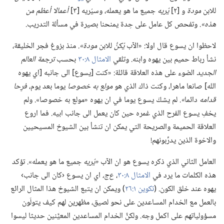
للابن
مودة
و [٢]
يُريه
جميع ما هو يعمله،‏ وسيُريه [٣]
أعمالا أعظم من
هذه».‏
وتفحص كل عامل على حِدة يمنحنا بصيرة في مسألة التدريب.‏
لاحظوا ان يسوع قال اولا:‏ «الآب
يُكنُّ
للابن
مودة».‏
منذ بزوغ فجر الخليقة،‏
نشأ رباط حميم بين يهوه وابنه.‏ وتلقي
الامثال ٨:‏٣٠
بحسب
ترجمة العالم
الجديد
الضوء على هذه العلاقة قائلة:‏ «كنت [يسوع] الى جانبه [اي يهوه
الله] صانعا ماهرا،‏ وكنت ذاك الذي هو
مولع به خصوصا
يوما بعد يوم،‏
فرِحا
قدامه
دائما
‏».‏
لم يشكّ يسوع يوما في ان يهوه «مولع به خصوصا».‏ ولم
يخفِ يسوع الفرح الذي غمره حين كان يعمل الى جانب ابيه.‏ فما اروع
العلاقة الحميمة والصريحة التي يمكن ان تنشأ بين الشيوخ المسيحيين
والاخوة الذين يدرِّبونهم!‏
العامل الثاني الذي ذكره يسوع هو ان الآب
‏«يُريه
جميع ما هو يعمله».‏ تؤكد
هذه الكلمات ما يرد في
الامثال ٨:‏٣٠
‏،‏
ع‌ج،‏
اي ان يسوع ‹كان الى جانب›
يهوه عند خلق الكون.‏ (‏
تكوين ١:‏٢٦
‏)‏ ويمكن ان يتبع الشيوخ هذا المثال الرائع
بالعمل مع الخدام المساعدين على نحو لصيق،‏ مظهرين لهم كيف يتولّون
مسؤولياتهم على اكمل وجه.‏ ولكنَّ الخدام المساعدين المعيَّنين حديثا ليسوا