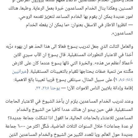
مثلا،‏ يأخذون الخدام المساعدين الاكفاء معهم عندما يزورون المرضى او
المسنين.‏ وهكذا ينال الخدام المساعدون خبرة بعمل الرعاية.‏ وطبعا،‏ هنالك
امور عديدة يمكن ان يقوم بها الخادم المساعد لتعزيز تقدمه الروحي.‏
—‏ انظروا الاطار في الاسفل،‏ بعنوان:‏ «ما يمكن ان يفعله الخدام
المساعدون».‏
والعامل الثالث الذي جعل تدريب يسوع فعالا الى هذا الحدّ هو ان يهوه درَّبه
آخذا في الاعتبار التطورات المستقبلية.‏ قال يسوع ان الآب سيري الابن
«‏
أعمالا أعظم من هذه».‏
والخبرة التي نالها يسوع عندما كان على الارض
مكَّنته من تنمية صفات يحتاجها للقيام بالتعيينات المستقبلية.‏ (‏
عبرانيين
٤:‏١٥؛‏
٥:‏٨،‏ ٩
‏)‏ على سبيل المثال،‏ سيتلقى يسوع قريبا تعيينا بالغ الاهمية:‏
إقامة وإدانة بلايين الناس الاموات الآن!‏ —‏
يوحنا ٥:‏٢١،‏ ٢٢
‏.‏
وعند تدريب الخدام المساعدين،‏ يلزم ان يأخذ الشيوخ في الاعتبار الحاجات
المستقبلية.‏ ففي حين يبدو ان هنالك عددا كافيا من الشيوخ والخدام
المساعدين للاعتناء بالحاجات الحالية،‏ ما القول اذا تشكلت جماعة جديدة؟‏
او عدة جماعات؟‏ خلال السنوات الثلاث الماضية،‏ شُكِّل اكثر من ٦٬٠٠٠ جماعة
جديدة حول العالم.‏ ويا للعدد الكبير من الشيوخ والخدام المساعدين الذين