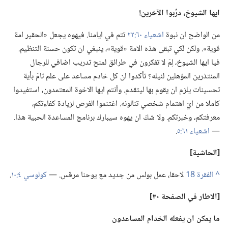
ايها الشيوخ،‏ درِّبوا الآخرين!‏
من الواضح ان نبوة
اشعياء ٦٠:‏٢٢
تتم في ايامنا.‏ فيهوه يجعل «الحقير امة
قوية».‏ ولكن لكي تبقى هذه الامة «قوية»،‏ ينبغي ان تكون حسنة التنظيم.‏
فيا ايها الشيوخ،‏ لِمَ لا تفكرون في طرائق لمنح تدريب اضافي للرجال
المنتذرين المؤهلين لنيله؟‏ تأكدوا ان كل خادم مساعد على علم تامّ بأية
تحسينات يلزم ان يقوم بها ليتقدم.‏ وأنتم ايها الاخوة المعتمدون،‏ استفيدوا
كاملا من ايّ اهتمام شخصي تنالونه.‏ اغتنموا الفرص لزيادة كفاءتكم،‏
معرفتكم،‏ وخبرتكم.‏ ولا شكّ ان يهوه سيبارك برنامج المساعدة الحبية هذا.‏
—‏
اشعياء ٦١:‏٥
‏.‏
‏[الحاشية]‏
^
لاحقا،‏ عمل بولس من جديد مع يوحنا مرقس.‏ —‏
كولوسي ٤:‏١٠
‏.‏
‏[الاطار في الصفحة ٣٠]‏
ما يمكن ان يفعله الخدام المساعدون