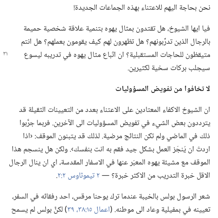
نحن بحاجة اليهم للاعتناء بهذه الجماعات الجديدة!‏
فيا ايها الشيوخ،‏ هل تقتدون بمثال يهوه بتنمية علاقة شخصية حميمة
بالرجال الذين تدرِّبونهم؟‏ هل تظهرون لهم كيف يقومون بعملهم؟‏ هل انتم
متيقظون
للحاجات المستقبلية؟‏ ان اتّباع مثال يهوه في تدريبه ليسوع
سيجلب بركات سخية لكثيرين.‏
لا تخافوا من تفويض المسؤوليات
ان الشيوخ الاكفاء المعتادين على الاعتناء بعدد من التعيينات الثقيلة قد
يترددون بعض الشيء في تفويض المسؤوليات الى الآخرين.‏ فربما جرَّبوا
ذلك في الماضي ولم تكن النتائج مرضية.‏ لذلك قد يتبنون الموقف:‏ ‹اذا
اردتَ ان يُنجَز العمل بشكل جيد فقم به انت بنفسك›.‏ ولكن هل ينسجم هذا
الموقف مع مشيئة يهوه المعبّر عنها في الاسفار المقدسة،‏ اي ان ينال الرجال
الاقل خبرة التدريب من الاكثر خبرة؟‏ —‏
٢ تيموثاوس ٢:‏٢
‏.‏
شعر الرسول بولس بالخيبة عندما ترك يوحنا مرقس،‏ احد رفقائه في السفر،‏
تعيينه في بمفيلية وعاد الى موطنه.‏ (‏
اعمال ١٥:‏٣٨،‏ ٣٩
‏)‏ لكنَّ بولس لم يسمح