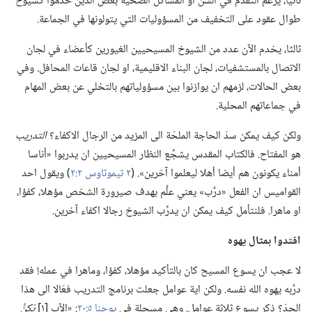
ثانيا،‏ يرغم التقدم في السن او المشاكل الصحية بعض الذين خدموا كشيوخ
طوال عقود على التخفيف من المسؤوليات التي يتولونها في الجماعة.‏
ثالثا،‏ يخدم الآن عدد من الشيوخ المسيحيين الغيورين كأعضاء في لجان
الاتصال بالمستشفيات،‏ لجان البناء الاقليمية،‏ او لجان قاعات المحافل.‏ وفي
بعض الحالات،‏ لزمهم ان يوازنوا بين مسؤولياتهم بالتخلي عن بعض المهام
في جماعاتهم المحلية.‏
ولكن كيف يمكن سدّ الحاجة الملحّة الى المزيد من الرجال الاكفاء؟‏
التدريب
هو المفتاح.‏ فالكتاب المقدس يشجِّع النظار المسيحيين ان يدربوا «أناسا
أمناء يكونون هم أيضا أهلا ليعلموا آخرين».‏ (‏
٢ تيموثاوس ٢:‏٢
‏)‏ ويقول احد
القواميس ان الفعل «درَّب» يعني علَّم بهدف صيرورة الشخص مؤهلا،‏ كفؤا،‏
او ماهرا.‏ فلنتأمل كيف يمكن ان يدرِّب الشيوخ رجالا اكفاء آخرين.‏
اقتدوا بمثال يهوه
لا عجب ان يسوع المسيح كان بالتأكيد مؤهلا،‏ كفؤا،‏ وماهرا في عمله!‏ فقد
درَّبه يهوه الله نفسه.‏ ولكن اية عوامل جعلت برنامج التدريب فعّالا الى هذا
الحدّ؟‏ ذكر يسوع ثلاثة عوامل.‏ وهي مسجلة في
يوحنا ٥:‏٢٠
‏:‏ «الآب [١]
يُكنُّ