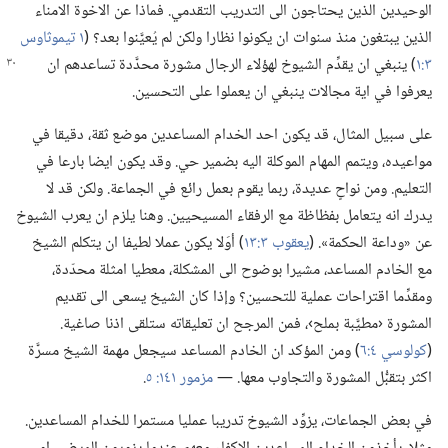
الوحيدين الذين يحتاجون الى التدريب التقدمي.‏ فماذا عن الاخوة الامناء
الذين يبتغون منذ سنوات ان يكونوا نظارا ولكن لم يُعيَّنوا بعد؟‏ (‏
١ تيموثاوس
٣:‏١
‏)‏ ينبغي ان يقدِّم الشيوخ
لهؤلاء الرجال مشورة محدَّدة تساعدهم ان
يعرفوا في اية مجالات ينبغي ان يعملوا على التحسين.‏
على سبيل المثال،‏ قد يكون احد الخدام المساعدين موضع ثقة،‏ دقيقا في
مواعيده،‏ ويتمم المهام الموكلة اليه بضمير حي.‏ وقد يكون ايضا بارعا في
التعليم.‏ ومن نواحٍ عديدة،‏ ربما يقوم بعمل رائع في الجماعة.‏ ولكن قد لا
يدرك انه يتعامل بفظاظة مع الرفقاء المسيحيين.‏ وهنا يلزم ان يعرب الشيوخ
عن «وداعة الحكمة».‏ (‏
يعقوب ٣:‏١٣
‏)‏ أوَلا يكون عملا لطيفا ان يتكلم الشيخ
مع الخادم المساعد،‏ مشيرا بوضوح الى المشكلة،‏ معطيا امثلة محدّدة،‏
ومقدِّما اقتراحات عملية للتحسين؟‏ وإذا كان الشيخ يسعى الى تقديم
المشورة ‹مطيَّبة بملح›،‏ فمن المرجح ان تعليقاته ستلقى اذنا صاغية.‏
(‏
كولوسي ٤:‏٦
‏)‏ ومن المؤكد ان الخادم المساعد سيجعل مهمة الشيخ مسرَّة
اكثر بتقبُّل المشورة والتجاوب معها.‏ —‏
مزمور ١٤١:‏ ٥
‏.‏
في بعض الجماعات،‏ يزوِّد الشيوخ تدريبا عمليا مستمرا للخدام المساعدين.‏