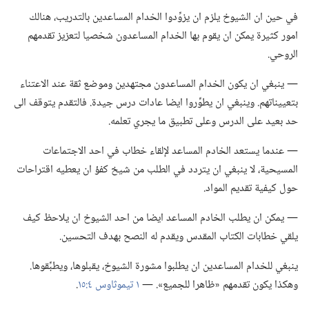
في حين ان الشيوخ يلزم ان يزوِّدوا الخدام المساعدين بالتدريب،‏ هنالك
امور كثيرة يمكن ان يقوم بها الخدام المساعدون شخصيا لتعزيز تقدمهم
الروحي.‏
‏—‏ ينبغي ان يكون الخدام المساعدون مجتهدين وموضع ثقة عند الاعتناء
بتعييناتهم.‏ وينبغي ان يطوِّروا ايضا عادات درس جيدة.‏ فالتقدم يتوقف الى
حد بعيد على الدرس وعلى تطبيق ما يجري تعلمه.‏
‏—‏ عندما يستعد الخادم المساعد لإلقاء خطاب في احد الاجتماعات
المسيحية،‏ لا ينبغي ان يتردد في الطلب من شيخ كفؤ ان يعطيه اقتراحات
حول كيفية تقديم المواد.‏
‏—‏ يمكن ان يطلب الخادم المساعد ايضا من احد الشيوخ ان يلاحظ كيف
يلقي خطابات الكتاب المقدس ويقدم له النصح بهدف التحسين.‏
ينبغي للخدام المساعدين ان يطلبوا مشورة الشيوخ،‏ يقبلوها،‏ ويطبِّقوها.‏
وهكذا يكون تقدمهم «ظاهرا للجميع».‏ —‏
١ تيموثاوس ٤:‏١٥
‏.‏