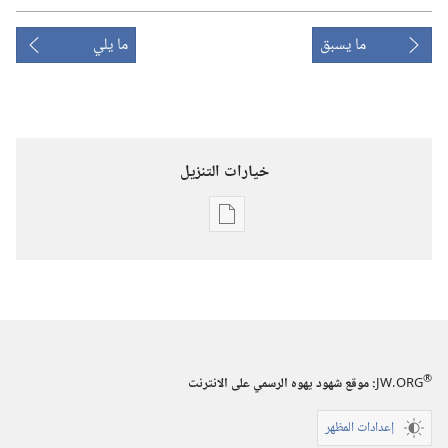
ما يسبق
ما يلي
خيارات التنزيل
خيارات
تنزيل
الاصدارات
برج
المراقبة
(‏الطبعة
®
JW.ORG
:‏ موقع شهود يهوه الرسمي على الانترنت
الدراسية)‏
إعدادات المظهر
١‏ ‏‎كانون٢/