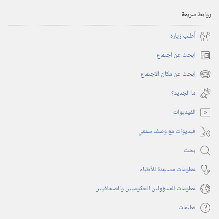
يناير‏
روابط سريعة
‎٢٠٠٢
أُطلب زيارة
ابحث عن اجتماع
(يفتح
نافذة
ابحث عن مكان الاجتماع
(يفتح
جديدة)
نافذة
ما الجديد؟‏
جديدة)
الفيديوات
فيديوات مع وصف سمعي
بحث
معلومات مساعِدة للأطباء
معلومات للمسؤولين الحكوميين والصحافيين
تعليمات