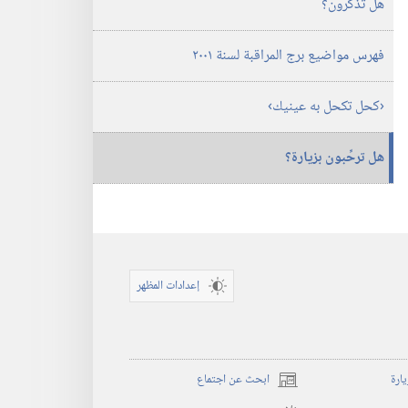
هل تذكرون؟‏
فهرس مواضيع برج المراقبة لسنة ٢٠٠١
‏‹كحل تكحل به عينيك›‏
هل ترحِّبون بزيارة؟‏
إعدادات المظهر
يارة
ابحث عن اجتماع
(يفتح