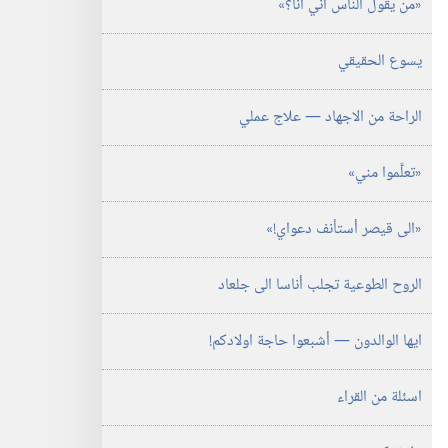
‏«مَن يقول الناس اني انا؟‏»‏
الدراسية)‏
‏‎١٥‏ ‏‎كانون١/
ديسمبر‏
يسوع الحقيقي
‎٢٠٠١
الراحة من الاجهاد —‏ علاج عملي
‏«تعلَّموا مني»‏
‏«الى قيصر أستأنف دعواي!‏»‏
الروح الطوعية تجلب أناسا الى جلعاد
ايها الوالدون —‏ أشبعوا حاجة اولادكم!‏
اسئلة من القراء