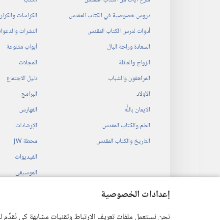
شرح آيات من الكتاب المقدس
الكتب
دروس خصوصية في الكتاب المقدس
الكراسات والكرا
أدوات لدرس الكتاب المقدس
النشرات والدعوا
السعادة وراحة البال
أبواب متنوعة
الزواج والعائلة
المجلات
المراهقون والشباب
دليل الاجتماع
الأولاد
البرامج
الايمان باللّٰه
الفهارس
العلم والكتاب المقدس
الإرشادات
التاريخ والكتاب المقدس
محطة‏ ‏JW
الفيديوات
الموسيقى
المسرحيات السمع
إعدادات الخصوصية
قراءات مسرحية م
نحن نستعمل ملفات تعريف الارتباط وتقنيات مشابهة كي نُقدِّم