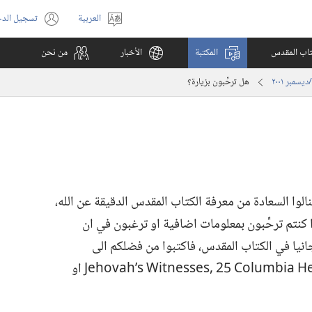
العربية
تسجيل الد
اختر
(يفتح
اللغة
نافذة
كتاب المقدس
المكتبة
الأخبار
من نحن
جديدة)
هل ترحِّبون بزيارة؟‏
لوا السعادة من معرفة الكتاب المقدس الدقيقة عن الله،‏
 كنتم ترحِّبون بمعلومات اضافية او ترغبون في ان
نيا في الكتاب المقدس،‏ فاكتبوا من فضلكم الى
‏3‏8‏4‏2‏-‏1‏0‏2‏1‏1‏ ‏Y‏N‏ ‎,‏n‏y‏l‏k‏o‏o‏r‏B‏ ‎,‏s‏t‏h‏g‏i‏e‏H‏ ‏a‏i‏b‏m‏u‏l‏o‏C‏ ‏5‏2‏ ‎,‏s‏e‏s‏s‏e‏n‏t‏i‏W‏ ‏s‏’‏h‏a‏v‏o‏h‏e‏J‏ او