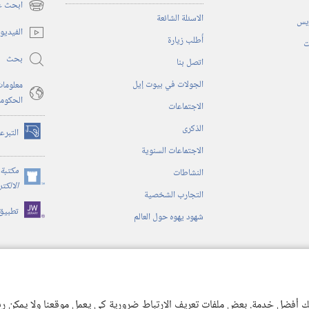
ابحث عن
(يفتح
الاسئلة الشائعة
ريس
نافذة
الفيديو
أُطلب زيارة
جديدة)
ت
بحث
اتصل بنا
الجولات في بيوت إيل
معلومات
الحكوم
الاجتماعات
الذكرى
التبرع
(يفتح
الاجتماعات السنوية
نافذة
جديدة)
مكتبة 
النشاطات
(يفتح
الالكت
التجارب الشخصية
نافذة
تطبيق
جديدة)
شهود يهوه حول العالم
ية
ن الكتاب المقدس
 لك أفضل خدمة. بعض ملفات تعريف الارتباط ضرورية كي يعمل موقعنا ولا يمكن رفض