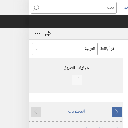
خول
بحث
اقرأ باللغة
خيارات التنزيل
خيارات
تنزيل
الاصدارات
برج
المحتويات
المراقبة
ما
ما
(‏الطبعة
يسبق
يلي