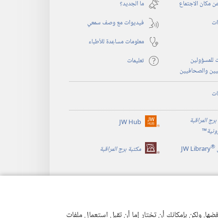
نافذة
 مكان الاجتماع
ما الجديد؟‏
جديدة)
ات
فيديوات مع وصف سمعي
معلومات مساعِدة للأطباء
 للمسؤولين
تعليمات
يين والصحافيين
ات
برج المراقبة
JW Hub
(يفتح
رونية
™
نافذة
®
جديدة)
JW Library
مكتبة برج المراقبة
ها. ولكن بإمكانك أن تختار إما أن تقبل استعمال ملفات