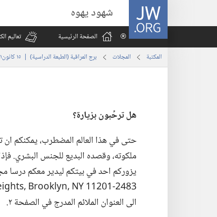
JW.ORG
شهود يهوه
الصفحة الرئيسية
تعاليم ال
المكتبة
المجلات
برج المراقبة (‏الطبعة الدراسية)‏ | ‏‎١٥‏ ‏‎كانون١/ديسمبر‏ ‎٢٠٠١
هل ترحِّبون بزيارة؟‏
حتى في هذا العالم المضطرب،‏ يمكنكم ان تنا
ملكوته،‏ وقصده البديع للجنس البشري.‏ فإذا
يزوركم احد في بيتكم ليدير معكم درسا مجا
الى العنوان الملائم المدرج في الصفحة ٢.‏