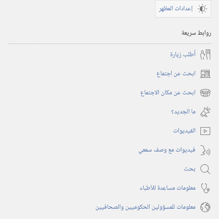
إعدادات المظهر
١‏ ‏‎تشرين١/
أكتوبر‏
روابط سريعة
‎٢٠٠١
أُطلب زيارة
ابحث عن اجتماع
(يفتح
نافذة
ابحث عن مكان الاجتماع
(يفتح
جديدة)
نافذة
ما الجديد؟‏
جديدة)
الفيديوات
فيديوات مع وصف سمعي
بحث
معلومات مساعِدة للأطباء
معلومات للمسؤولين الحكوميين والصحافيين