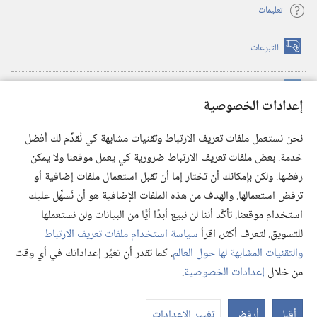
تعليمات
التبرعات
(يفتح
نافذة
جديدة)
مكتبة برج المراقبة الالكترونية
™
(يفتح
إعدادات الخصوصية
نافذة
JW Hub
جديدة)
(يفتح
نحن نستعمل ملفات تعريف الارتباط وتقنيات مشابهة كي نُقدِّم لك أفضل
نافذة
®
خدمة. بعض ملفات تعريف الارتباط ضرورية كي يعمل موقعنا ولا يمكن
تطبيق
JW Library
جديدة)
رفضها. ولكن بإمكانك أن تختار إما أن تقبل استعمال ملفات إضافية أو
مكتبة برج المراقبة
ترفض استعمالها. والهدف من هذه الملفات الإضافية هو أن نُسهِّل عليك
استخدام موقعنا. تأكَّد أننا لن نبيع أبدًا أيًّا من البيانات ولن نستعملها
للتسويق. لتعرف أكثر، اقرأ
سياسة استخدام ملفات تعريف الارتباط
والتقنيات المشابهة لها حول العالم
. كما تقدر أن تغيِّر إعداداتك في أي وقت
Copyright
© 2026 .Watch Tower Bible and Tract Society of Pennsylvania
من خلال
إعدادات الخصوصية
.
شروط الاستخدام
|
سياسة الخصوصية
|
إعدادات الخصوصية
أقبل
أرفض
تغيير الإعدادات