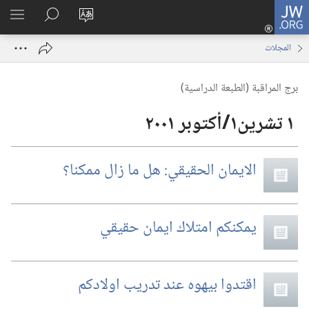
JW.ORG
تسجيل
تغيير
البحث
اظهر
الدخول
لغة
في
القائم
(يفتح
المجلات
الموقع
JW.‎ORG
نافذة
جديدة)
برج المراقبة (‏الطبعة الدراسية)‏
الايمان الحقيقي:‏ هل ما زال ممكنا؟‏
يمكنكم امتلاك ايمان حقيقي
اقتدوا بيهوه عند تدريب اولادكم