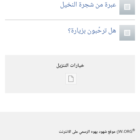
عبرة من شجرة النخيل
هل ترحِّبون بزيارة؟‏
خيارات التنزيل
خيارات
تنزيل
الاصدارات
برج
المراقبة
(‏الطبعة
®
JW.ORG
:‏ موقع شهود يهوه الرسمي على الانترنت
الدراسية)‏