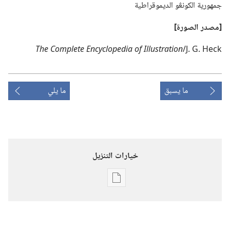
جمهورية الكونڠو الديموقراطية
‏[مصدر الصورة]‏
n
o
i
t
a
r
t
s
u
l
l
I
‏ ‏
f
o
‏ ‏
a
i
d
e
p
o
l
c
y
c
n
E
‏ ‏
e
t
e
l
p
m
o
C
‏ ‏
e
h
T
ما يسبق
ما يلي
خيارات التنزيل
خيارات
تنزيل
الاصدارات
برج