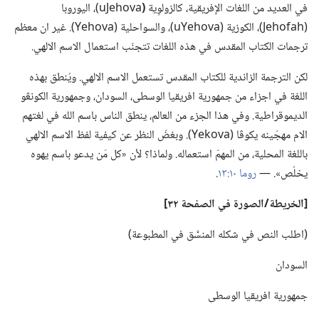
في العديد من اللغات الإفريقية،‏ كالزولوِية
‏(‏
‏a‏v‏o‏h‏e‏J‏u‏)‏،‏ اليوروبا
(‏‏h‏a‏f‏o‏h‏e‏J‏)‏،‏ الكوزية (‏‏a‏v‏o‏h‏e‏Y‏u‏)‏،‏ والسواحلية (‏‏a‏v‏o‏h‏e‏Y‏)‏.‏ غير ان معظم
ترجمات الكتاب المقدس في هذه اللغات تتجنّب استعمال الاسم الالهي.‏
لكن الترجمة الزاندية للكتاب المقدس تستعمل الاسم الالهي.‏ ويُنطق بهذه
اللغة في اجزاء من جمهورية افريقيا الوسطى،‏ السودان،‏ وجمهورية الكونڠو
الديموقراطية.‏ وفي هذا الجزء من العالم،‏ ينطق الناس باسم الله في لغتهم
الام مهجّينه يكوڤا (‏‏a‏v‏o‏k‏e‏Y‏)‏.‏ وبغضّ النظر عن كيفية لفظ الاسم الالهي
باللغة المحلية،‏ من المهمّ استعماله.‏ ولماذا؟‏ لأن «كل مَن يدعو باسم يهوه
يخلُص».‏ —‏
روما ١٠:‏١٣
‏.‏
‏[الخريطة/‏الصورة في الصفحة ٣٢]‏
‏(‏اطلب النص في شكله المنسَّق في المطبوعة)‏
السودان
جمهورية افريقيا الوسطى