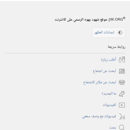
المراقبة
(‏الطبعة
®
JW.ORG
:‏ موقع شهود يهوه الرسمي على الانترنت
الدراسية)‏
‏‎١٥‏ ‏‎أيلول/
إعدادات المظهر
سبتمبر‏
‎٢٠٠١
روابط سريعة
أُطلب زيارة
ابحث عن اجتماع
(يفتح
نافذة
ابحث عن مكان الاجتماع
(يفتح
جديدة)
نافذة
ما الجديد؟‏
جديدة)
الفيديوات
فيديوات مع وصف سمعي
بحث