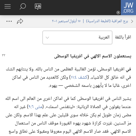
JW.ORG
تسجيل
تغيير
البحث
اظهر
الدخول
لغة
في
القائم
(يفتح
برج المراقبة (‏الطبعة الدراسية)‏ | ‏‎١٥‏ ‏‎أيلول/سبتمبر‏ ‎٢٠٠١
الموقع
JW.‎ORG
نافذة
جديدة)
اقرأ باللغة
يستعملون الاسم الالهي
في
افريقيا الوسطى
في
افريقيا الوسطى،‏ تؤمن الغالبية العظمى من الناس بالله.‏ ولا ينتابهم الشك
في انه خالق كل الأشياء.‏ (‏
كشف ٤:‏١١
‏)‏ ولكن كالعديد من الناس في اماكن
اخرى،‏ غالبا ما لا يأبهون باسمه الشخصي —‏ يهوه.‏
يشير الناس في افريقيا الوسطى كما في اماكن اخرى من العالم الى اسم الله
عندما يقولون في الصلاة الربانية:‏ «ليتقدّس اسمك».‏ (‏
متى ٦:‏٩
‏)‏ غير انه
مضى زمان طويل لم يكن خلاله سوى قليلين على علم بهذا الاسم.‏ ولكن على
مرّ السنين،‏ غيّرت كرازة شهود يهوه الغيورة موقف الناس من استعمال
الاسم الالهي.‏ فقد صار الاسم الالهي اليوم معروفا ومقبولا على نطاق واسع