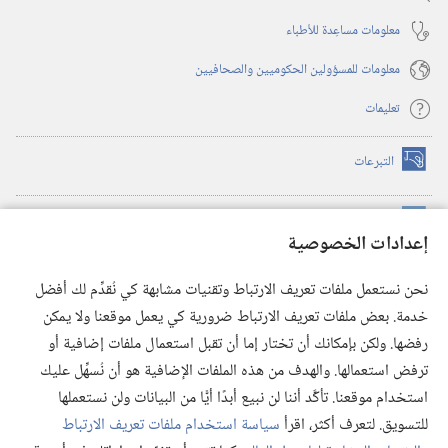
معلومات مساعِدة للأطباء
معلومات للمسؤولين الحكوميين والصحافيين
تعليمات
التبرعات
(يفتح
نافذة
جديدة)
مكتبة برج المراقبة الالكترونية
™
(يفتح
إعدادات الخصوصية
نافذة
JW Hub
جديدة)
(يفتح
نحن نستعمل ملفات تعريف الارتباط وتقنيات مشابهة كي نُقدِّم لك أفضل
نافذة
®
خدمة. بعض ملفات تعريف الارتباط ضرورية كي يعمل موقعنا ولا يمكن
تطبيق
JW Library
جديدة)
رفضها. ولكن بإمكانك أن تختار إما أن تقبل استعمال ملفات إضافية أو
مكتبة برج المراقبة
ترفض استعمالها. والهدف من هذه الملفات الإضافية هو أن نُسهِّل عليك
استخدام موقعنا. تأكَّد أننا لن نبيع أبدًا أيًّا من البيانات ولن نستعملها
للتسويق. لتعرف أكثر، اقرأ
سياسة استخدام ملفات تعريف الارتباط