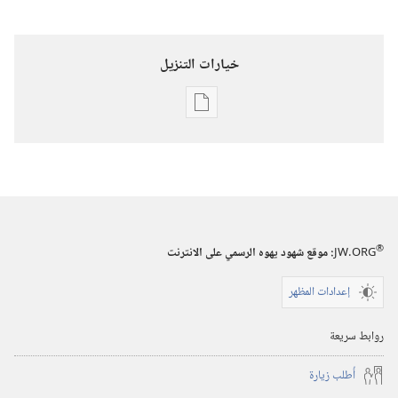
خيارات التنزيل
خيارات
تنزيل
الاصدارات
برج
المراقبة
(‏الطبعة
®
JW.ORG
:‏ موقع شهود يهوه الرسمي على الانترنت
الدراسية)‏
إعدادات المظهر
١‏ ‏‎أيلول/
سبتمبر‏
روابط سريعة
‎٢٠٠١
أُطلب زيارة