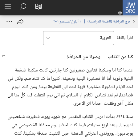
JW.ORG
تسجيل
تغيير
البحث
اظهر
الدخول
لغة
في
القائم
(يفتح
برج المراقبة (‏الطبعة الدراسية)‏ | ‏‎ ١‏ ‏‎أيلول/سبتمبر‏ ‎٢٠٠١
الموقع
JW.‎ORG
نافذة
جديدة)
اقرأ باللغة
كنا من الذئاب —‏ وصرنا من الخراف!‏
عندما كنا انا وسَكينا فتاتين صغيرتين كنا جارتين.‏ كانت سَكينا ضخمة
البنية وقوية أما انا فصغيرة البنية ونحيفة.‏ كثيرا ما كنا نتخاصم،‏ ولكن في
احد الايام تشاجرنا مشاجرة قوية ادت الى القطيعة بيننا.‏ ومن ذلك اليوم
فصاعدا،‏ لم نعد نتبادل الكلام او السلام.‏ ثم اتى يوم انتقلت فيه كلّ منا الى
مكان آخر وفقدت احدانا اثر الاخرى.‏
سنة ١٩٩٤،‏ بدأت ادرس الكتاب المقدس مع شهود يهوه،‏ فتغيرت شخصيتي
تدريجيا.‏ وبعد اربع سنوات،‏ فيما كنت احضر يوم محفلنا الخصوصي في
بوجامبورا،‏ بوروندي،‏ اعترتني الدهشة حين التقيت صدفة بسَكينا.‏ كنت