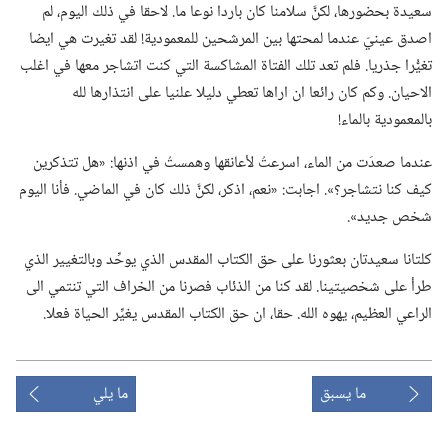
سعيدة بحضورها،‏ لكنَّ سلامنا كان باردا نوعا ما.‏ لاحقا في ذلك اليوم،‏ لم
اصدق عينيّ عندما لمحتها بين المرشحين للمعمودية!‏ لقد تغيرت هي ايضا
تغيُّرا جذريا.‏ فلم تعد تلك الفتاة المشاكسة التي كنت اتشاجر معها في اغلب
الاحيان.‏ وكم كان رائعا ان اراها تعطي دليلا علنيا على انتذارها لله
بالمعمودية بالماء!‏
عندما صعدَت من الماء،‏ اسرعتُ لأعانقها وهمستُ في اذنها:‏ «هل تتذكرين
كيف كنا نتشاجر؟‏».‏ اجابت:‏ «نعم،‏ اذكر،‏ لكنَّ ذلك كان في الماضي.‏ فأنا اليوم
شخص جديد».‏
كلتانا سعيدتان بعثورنا على حق الكتاب المقدس الذي يوحِّد وبالتغيير الذي
طرأ على شخصيتينا.‏ لقد كنا من الذئاب فصرنا من الخراف التي تنتمي الى
الراعي العظيم،‏ يهوه الله.‏ حقا،‏ ان حق الكتاب المقدس يغيِّر الحياة فعلا.‏
ما يسبق
ما يلي