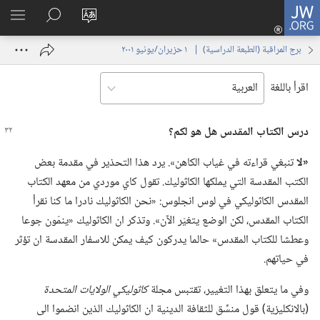
JW.ORG
تسجيل
تغيير
البحث
اظهر
الدخول
لغة
في
القائم
(يفتح
برج المراقبة (‏الطبعة الدراسية)‏ | ‏‎ ١‏ ‏‎حزيران/يونيو‏ ‎٢٠٠١
الموقع
JW.‎ORG
نافذة
جديدة)
اقرأ باللغة
درس الكتاب المقدس هل هو لكم؟‏
‏«لا
تنبغي قراءته في غياب الكاهن».‏ يرد هذا التحذير في مقدمة بعض
الكتب المقدسة التي يملكها الكاثوليك.‏ تقول كاي موردي من معهد الكتاب
المقدس الكاثوليكي في لوس انجلوس:‏ «نحن الكاثوليك نادرا ما كنا نقرأ
الكتاب المقدس،‏ لكن الوضع يتغيّر الآن».‏ وتذكر ان الكاثوليك «ينمّون جوعا
وعطشا للكتاب المقدس» حالما يدركون كيف يمكن للاسفار المقدسة ان تؤثر
في حياتهم.‏
وفي ما يتعلق بهذا التغيير،‏ تقتبس مجلة
كاثوليكي الولايات المتحدة
‏(‏بالانكليزية)‏ قول منسِّق للثقافة الدينية ان الكاثوليك الذين انضموا الى