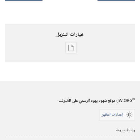
خيارات التنزيل
خيارات
تنزيل
الاصدارات
برج
المراقبة
(‏الطبعة
®
JW.ORG
:‏ موقع شهود يهوه الرسمي على الانترنت
الدراسية)‏
إعدادات المظهر
١‏ ‏‎حزيران/
يونيو‏
روابط سريعة
‎٢٠٠١