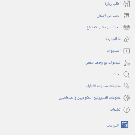
أُطلب زيارة
ابحث عن اجتماع
(يفتح
نافذة
ابحث عن مكان الاجتماع
(يفتح
جديدة)
نافذة
ما الجديد؟‏
جديدة)
الفيديوات
فيديوات مع وصف سمعي
بحث
معلومات مساعِدة للأطباء
معلومات للمسؤولين الحكوميين والصحافيين
تعليمات
التبرعات
(يفتح