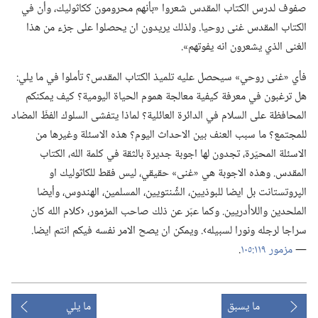
صفوف لدرس الكتاب المقدس شعروا «بأنهم محرومون ككاثوليك،‏ وأن في
الكتاب المقدس غنى روحيا.‏ ولذلك يريدون ان يحصلوا على جزء من هذا
الغنى الذي يشعرون انه يفوتهم».‏
فأي «غنى روحي» سيحصل عليه تلميذ الكتاب المقدس؟‏ تأملوا في ما يلي:‏
هل ترغبون في معرفة كيفية معالجة هموم الحياة اليومية؟‏ كيف يمكنكم
المحافظة على السلام في الدائرة العائلية؟‏ لماذا يتفشى السلوك الفظّ المضاد
للمجتمع؟‏ ما سبب العنف بين الاحداث اليوم؟‏ هذه الاسئلة وغيرها من
الاسئلة المحيّرة،‏ تجدون لها اجوبة جديرة بالثقة في كلمة الله،‏ الكتاب
المقدس.‏ وهذه الاجوبة هي «غنى» حقيقي،‏ ليس فقط للكاثوليك او
الپروتستانت بل ايضا للبوذيين،‏ الشِّنتويين،‏ المسلمين،‏ الهندوس،‏ وأيضا
الملحدين واللاأدريين.‏ وكما عبّر عن ذلك صاحب المزمور،‏ ‹كلام الله كان
سراجا لرجله ونورا لسبيله›.‏ ويمكن ان يصح الامر نفسه فيكم انتم ايضا.‏
—‏
مزمور ١١٩:‏١٠٥
‏.‏
ما يسبق
ما يلي