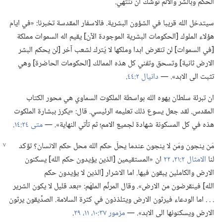
الحكم وبالشر والألم توشك ان تنتهي.‏
سيتدخل الله قريبا في الشؤون البشرية.‏ فالاسفار المقدسة تخبرنا:‏ «في ايام
هؤلاء الملوك [الحكومات البشرية الموجودة الآن] يقيم اله السموات مملكة
[في السموات] لن تنقرض ابدا وملكها لا يُترك لشعب آخر [لن يحكم البشر
الارض ثانية] وتسحق وتفني كل هذه الممالك [الحكومات الحاضرة] وهي
تثبت الى الابد».‏ —‏
دانيال ٢:‏٤٤
‏.‏
ان تبرئة سلطان يهوه الله بواسطة الملكوت السماوي هي محور الكتاب
المقدس.‏ لقد جعل يسوع ذلك تعليمه الرئيسي.‏ قال:‏ «يكرز ببشارة الملكوت
هذه في كل المسكونة شهادة لجميع الامم؛‏ ثم تأتي النهاية».‏ —‏
متى ٢٤:‏١٤
‏.‏
مَن ينجون ومَن لا ينجون عندما يحلّ حكم
الله محل حكم الانسان؟‏ تؤكد
لنا
الامثال ٢:‏٢١،‏ ٢٢
ان «المستقيمين [الذين يؤيدون حكم الله] يسكنون
الارض والكاملين يبقون فيها.‏ اما الاشرار [الذين لا يؤيدون حكم
الله] فينقرضون من الارض».‏ وقال المرنِّم الملهَم:‏ «بعد قليل لا يكون الشرير
.‏ .‏ .‏ اما الودعاء فيرثون الارض ويتلذذون في كثرة السلامة.‏ الصدِّيقون يرثون
الارض ويسكنونها الى الابد».‏ —‏
مزمور ٣٧:‏١٠،‏ ١١،‏
٢٩
‏.‏