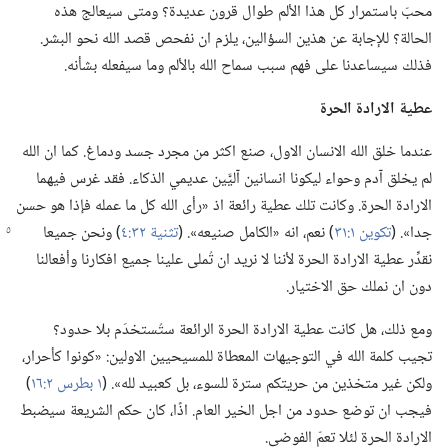
محبّ باستمرار كل هذا الألم طوال قرون عديدة؟‏ ومتى سيعالج هذه
الحالة؟‏ للإجابة عن هذين السؤالين،‏ يلزم ان نفحص قصد الله نحو البشر.‏
فذلك سيساعدنا على فهم سبب سماح الله بالألم وما سيفعله بشأنه.‏
عطية الارادة الحرة
عندما خلق الله الانسان الاول،‏ صنع اكثر من مجرد جسد ودماغ.‏ كما ان الله
لم يخلق آدم وحواء ليكونا انسانين آليَّين عديمي الذكاء.‏ فقد غرس فيهما
الارادة الحرة.‏ وكانت تلك عطية رائعة اذ «رأى الله كل ما عمله فإذا هو حسن
جدا».‏ (‏
تكوين
١:‏٣١
‏)‏ نعم،‏ انه «الكامل صنيعه».‏ (‏
تثنية ٣٢:‏٤
‏)‏ ونحن جميعا
نقدِّر عطية الارادة الحرة لأننا لا نريد ان تُملى علينا جميع افكارنا وأفعالنا
دون ان نملك حق الاختيار.‏
ومع ذلك،‏ هل كانت عطية الارادة الحرة الرائعة ستُستخدَم بلا حدود؟‏
تجيب كلمة الله في التوجيهات المعطاة للمسيحيين الاولين:‏ «كونوا كأحرار،‏
ولكن غير متخذين من حريتكم سترة للسوء،‏ بل كعبيد لله».‏ (‏
١ بطرس ٢:‏١٦
‏)‏
فيجب ان توضع حدود من اجل الخير العام.‏ اذًا،‏ كان حكم الشريعة سيضبط
الارادة الحرة لئلا تعمّ الفوضى.‏