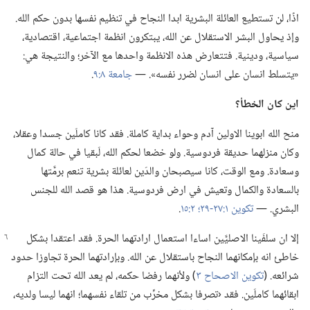
اذًا،‏ لن تستطيع العائلة البشرية ابدا النجاح في تنظيم نفسها بدون حكم الله.‏
وإذ يحاول البشر الاستقلال عن الله،‏ يبتكرون انظمة اجتماعية،‏ اقتصادية،‏
سياسية،‏ ودينية.‏ فتتعارض هذه الانظمة واحدها مع الآخر؛‏ والنتيجة هي:‏
«يتسلط انسان على انسان لضرر نفسه».‏ —‏
جامعة ٨:‏٩
‏.‏
اين كان الخطأ؟‏
منح الله ابوينا الاولين آدم وحواء بداية كاملة.‏ فقد كانا كاملَين جسدا وعقلا،‏
وكان منزلهما حديقة فردوسية.‏ ولو خضعا لحكم الله،‏ لَبقيا في حالة كمال
وسعادة.‏ ومع الوقت،‏ كانا سيصبحان والدَين لعائلة بشرية تنعم برمَّتها
بالسعادة والكمال وتعيش في ارض فردوسية.‏ هذا هو قصد الله للجنس
البشري.‏ —‏
تكوين ١:‏٢٧-‏٢٩؛‏
٢:‏١٥
‏.‏
إلا ان سلفَينا الاصليَّين اساءا استعمال ارادتهما الحرة.‏ فقد اعتقدا
بشكل
خاطئ انه بإمكانهما النجاح باستقلال عن الله.‏ وبإرادتهما الحرة تجاوزا حدود
شرائعه.‏ (‏
تكوين الاصحاح ٣
‏)‏ ولأنهما رفضا حكمه،‏ لم يعد الله تحت التزام
ابقائهما كاملَين.‏ فقد ‹تصرفا بشكل مخرِّب من تلقاء نفسهما؛‏ انهما ليسا ولديه،‏