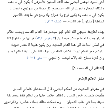
التي تسود الجنس البشري منذ آلاف السنين.‏ فالمرض لا يكون في ما بعد،‏
وكذلك العجز،‏ والموت!‏ ان الله «سيمسح كل دمعة من عيونهم،‏ والموت لا
يكون في ما بعد،‏ ولا يكون نوح ولا صراخ ولا وجع في ما بعد.‏ فالامور
السابقة [ستكون] قد زالت».‏ —‏
كشف ٢١:‏٣،‏ ٤
‏.‏
بهذه الطريقة سينهي الله الألم.‏ فهو سيدمر هذا العالم الفاسد ويجلب نظام
اشياء جديدا تماما ‹يسكن فيه البر›.‏ (‏
٢ بطرس ٣:‏١٣
‏)‏ فيا لها من بشارة!‏ اننا
في امسِّ الحاجة الى هذا العالم الجديد.‏ ولن يكون علينا الانتظار طويلا
لبلوغه.‏ فمن اتمام نبوات الكتاب المقدس نعرف اننا على عتبة العالم الجديد
وأن فترة سماح الله بالألم توشك ان تنتهي.‏ —‏
متى ٢٤:‏٣-‏١٤
‏.‏
‏[الاطار في الصفحة ٨]‏
فشل الحكم البشري
في معرض الحديث عن الحكم البشري،‏ قال المستشار الالماني السابق
هَلْموت شْميت:‏ «نحن البشر.‏ .‏ .‏ لطالما حكمنا جزءا من العالم فقط،‏ وبطريقة
سيئة جدا في اغلب الاحيان.‏.‏ .‏ .‏ ولم نحكمه مطلقا بسلام شامل».‏ وذكر
تقرير