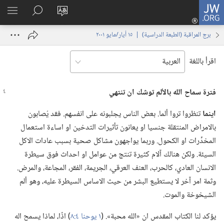
JW.ORG
تسجيل
تغيير
البحث
اظهر
الدخول
لغة
في
القائم
(يفتح
برج المراقبة (‏الطبعة الدراسية)‏ | ‏‎١٥‏ ‏‎أيار/مايو‏ ‎٢٠٠١
الموقع
JW.‎ORG
نافذة
جديدة)
اقرأ باللغة
فترة سماح الله بالألم توشك ان تنتهي
اينما
تنظروا تروا ألما.‏ بعض الناس يجلبونه على انفسهم.‏ فقد يُصابون
بالامراض المنتقلة جنسيا او يعانون تأثيرات التدخين او اساءة استعمال
المخدِّرات او الكحول.‏ وربما يواجهون مشاكل صحية بسبب عادات الاكل
السيئة.‏ ولكن هنالك آلام كثيرة تنتج من عوامل او احداث فوق سيطرة
الانسان العادي،‏ كالحرب،‏ العنف العرقي،‏ الجريمة،‏ الفقر،‏ المجاعة،‏ والمرض.‏
وثمة امر آخر لا يستطيع البشر من حيث الاساس السيطرة عليه،‏ وهو ألم
الشيخوخة والموت.‏
يؤكد لنا الكتاب المقدس ان «الله محبة».‏ (‏
١ يوحنا ٤:‏٨
‏)‏ اذًا،‏ لماذا يسمح اله