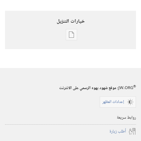
خيارات التنزيل
خيارات
تنزيل
الاصدارات
برج
المراقبة
(‏الطبعة
®
JW.ORG
:‏ موقع شهود يهوه الرسمي على الانترنت
الدراسية)‏
‏‎١٥‏ ‏‎أيار/
إعدادات المظهر
مايو‏
‎٢٠٠١
روابط سريعة
أُطلب زيارة