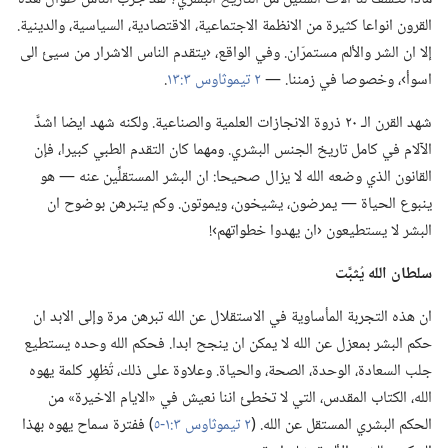
القرون انواعا كثيرة من الانظمة الاجتماعية،‏ الاقتصادية،‏ السياسية،‏ والدينية.‏
إلا ان الشر والألم مستمرّان.‏ وفي الواقع،‏ ‹يتقدم الناس الاشرار من سيئ الى
اسوأ›،‏ وخصوصا في زمننا.‏ —‏
٢ تيموثاوس ٣:‏١٣
‏.‏
شهد القرن الـ‍ ٢٠ ذروة الانجازات العلمية والصناعية.‏ ولكنه شهد ايضا اشدَّ
الآلام في كامل تاريخ الجنس البشري.‏ ومهما كان التقدم الطبي كبيرا،‏ فإن
القانون الذي وضعه الله لا يزال صحيحا:‏ ان البشر المستقلِّين عنه —‏ هو
ينبوع الحياة —‏ يمرضون،‏ يشيخون،‏ ويموتون.‏ وكم يتبرهن بوضوح ان
البشر لا يستطيعون ‹ان يهدوا خطواتهم›!‏
سلطان الله يُثبَّت
ان هذه التجربة المأساوية في الاستقلال عن الله تبرهن مرة وإلى الابد ان
حكم البشر بمعزل عن الله لا يمكن ان ينجح ابدا.‏ فحكم الله وحده يستطيع
جلب السعادة،‏ الوحدة،‏ الصحة،‏ والحياة.‏ وعلاوة على ذلك،‏ تُظهِر كلمة يهوه
الله،‏ الكتاب المقدس،‏ التي لا تخطئ اننا نعيش في «الايام الاخيرة» من
الحكم البشري المستقل عن الله.‏ (‏
٢ تيموثاوس ٣:‏١-‏٥
‏)‏ ففترة سماح يهوه بهذا