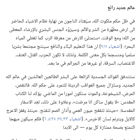
عالم جديد رائع
في ظل حكم ملكوت الله،‏ سيُقتاد الناجون من نهاية نظام الاشياء الحاضر
الى ارض مطهَّرة من الشر والألم.‏ وسيزوَّد الجنس البشري بالإرشاد المعطى
من الله؛‏ ومع الوقت،‏ ‹ستمتلئ الارض من معرفة الرب كما تغطي المياه
البحر›.‏ (‏
اشعياء ١١:‏٩
‏)‏ ان هذا التعليم البنَّاء والنافع سينتج مجتمعا بشريا
سلميا ومنسجما بكل معنى الكلمة.‏ ولذلك لا تكون الحرب،‏ القتل،‏ العنف،‏
الاغتصاب،‏ السرقة،‏ او غيرها من الجرائم في ما بعد.‏
ستتدفق الفوائد الجسدية الرائعة على البشر الطائعين العائشين في عالم الله
الجديد.‏ وستُزال جميع العواقب الرديئة للتمرد على حكم الله.‏ فالنقص،‏
المرض،‏ الشيخوخة،‏ والموت ستكون امورا من الماضي.‏ يؤكد لنا الكتاب
المقدس:‏ «لا يقول ساكن انا مرضت».‏ وعلاوة على ذلك،‏ تعِد الاسفار
المقدسة:‏ «حينئذ تتفقح عيون العمي وآذان الصم تتفتح.‏ حينئذ يقفز الاعرج
كالايل ويترنم لسان الاخرس».‏ (‏
اشعياء ٣٣:‏٢٤؛‏
٣٥:‏٥،‏ ٦
‏)‏ فكم سيكون مبهجا
التمتع بصحة ممتازة كل يوم —‏ الى الابد!‏