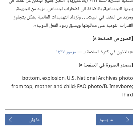
التنمية البشرية لسنة ١٩٩٩
‏(‏بالانكليزية)‏:‏ «تخبر جميع البلدان عن تفكك في
بنيتها الاجتماعية،‏ بالاضافة الى اضطراب اجتماعي،‏ مزيد من الجريمة،‏
ومزيد من العنف في البيت.‏.‏ .‏ .‏ وتزداد التهديدات العالمية بشكل يتجاوز
القدرات القومية على معالجتها ويسبق ردود الفعل الدولية».‏
‏[الصور في الصفحة ٨]‏
‏«يتلذذون في كثرة السلامة».‏ —‏
مزمور ٣٧:‏١١
‏[مصدر الصورة
في
الصفحة ٥]‏
ما يسبق
ما يلي