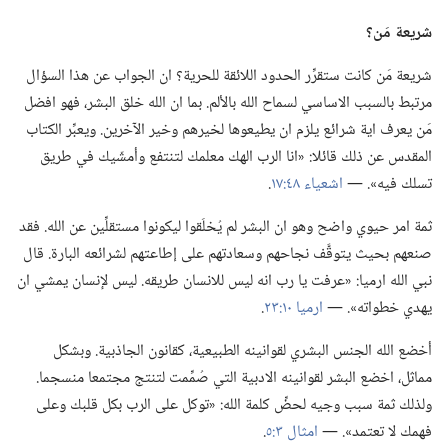
شريعة مَن؟‏
شريعة مَن كانت ستقرِّر الحدود اللائقة للحرية؟‏ ان الجواب عن هذا السؤال
مرتبط بالسبب الاساسي لسماح الله بالألم.‏ بما ان الله خلق البشر،‏ فهو افضل
مَن يعرف اية شرائع يلزم ان يطيعوها لخيرهم وخير الآخرين.‏ ويعبِّر الكتاب
المقدس عن ذلك قائلا:‏ «انا الرب الهك معلمك لتنتفع وأمشّيك في طريق
تسلك فيه».‏ —‏
اشعياء ٤٨:‏١٧
‏.‏
ثمة امر حيوي واضح وهو ان البشر لم يُخلَقوا ليكونوا مستقلِّين عن الله.‏ فقد
صنعهم بحيث يتوقَّف نجاحهم وسعادتهم على إطاعتهم لشرائعه البارة.‏ قال
نبي الله ارميا:‏ «عرفت يا رب انه ليس للانسان طريقه.‏ ليس لإنسان يمشي ان
يهدي خطواته».‏ —‏
ارميا ١٠:‏٢٣
‏.‏
أخضع الله الجنس البشري لقوانينه الطبيعية،‏ كقانون الجاذبية.‏ وبشكل
مماثل،‏ اخضع البشر لقوانينه الادبية التي صُمِّمت لتنتج مجتمعا منسجما.‏
ولذلك ثمة سبب وجيه لحضِّ كلمة الله:‏ «توكل على الرب بكل قلبك وعلى
فهمك لا تعتمد».‏ —‏
امثال ٣:‏٥
‏.‏