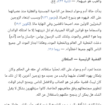
والعيب هو عيبهما›.‏ —‏
تثنية ٣٢:‏٥
‏،‏
ع‌ج.‏
بدأت حالة آدم وحواء تنحط من الناحية الجسدية والعقلية منذ عصيانهما
على الله.‏ فيهوه هو ينبوع الحياة.‏ (‏
مزمور ٣٦:‏٩
‏)‏ وبسبب ابتعاد الزوجين
البشريَّين الاولَين عنه،‏ اصبحا ناقصَين وفي النهاية ماتا.‏ (‏
تكوين ٣:‏١٩
‏)‏
وانسجاما مع قوانين الوراثة الجينية،‏ لم تنل ذريتهما إلا ما امتلكه الوالدان.‏
وما هو؟‏ النقص والموت.‏ ولذلك كتب الرسول بولس:‏ «بإنسان واحد [آدم]
دخلت الخطية الى العالم وبالخطية الموت،‏ وهكذا اجتاز الموت الى جميع
الناس لأنهم جميعا اخطأوا».‏ —‏
روما ٥:‏١٢
‏.‏
القضية الرئيسية —‏ السلطان
عندما تمرد آدم وحواء على الله،‏ تحدَّيا سلطانه،‏ اي حقه في الحكم.‏ وكان
بإمكان يهوه القضاء عليهما والبدء من جديد مع زوجين آخرين،‏ إلا ان ذلك ما
كان ليبتَّ قضية حكم مَن هو الصائب والافضل للناس.‏ وبمنح البشر الوقت
لتطوير مجتمعاتهم وفق مفاهيمهم الخاصة،‏ كانوا سيُظهِرون بشكل لا يقبل
الشك هل يمكن ان ينجح حكمهم باستقلال عن الله.‏
ماذا تكشف لنا آلاف السنين من التاريخ البشري؟‏ لقد جرَّب الناس طوال هذه