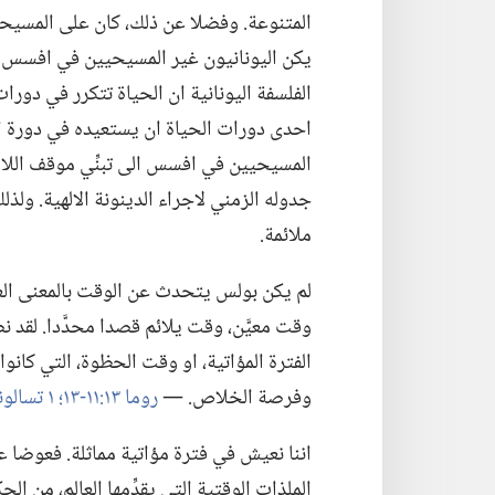
المتنوعة.‏ وفضلا عن ذلك،‏ كان على المسيحي
يكن اليونانيون غير المسيحيين في افسس يع
الفلسفة اليونانية ان الحياة تتكرر في دورات
احدى دورات الحياة ان يستعيده في دورة اخ
المسيحيين في افسس الى تبنِّي موقف اللامب
جدوله الزمني لاجراء الدينونة الالهية.‏ 
ملائمة.‏
لم يكن بولس يتحدث عن الوقت بالمعنى العام 
وقت معيَّن،‏ وقت يلائم قصدا محدَّدا.‏ لق
الفترة المؤاتية،‏ او وقت الحظوة،‏ التي كانو
وفرصة الخلاص.‏ —‏
روما ١٣:‏١١-‏١٣؛‏
١ تسالونيكي ٥:‏٦-‏١١
اننا نعيش في فترة مؤاتية مماثلة.‏ فعوضا 
الملذات الوقتية التي يقدِّمها العالم،‏ من 