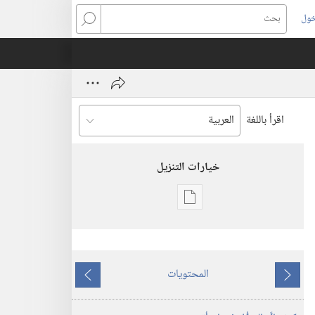
خول
بحث
اقرأ باللغة
خيارات التنزيل
خيارات
تنزيل
الاصدارات
برج
المحتويات
المراقبة
ما
ما
(‏الطبعة
يسبق
يلي