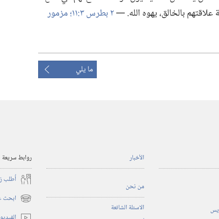
 علاقتهم بالخالق،‏ يهوه الله.‏ —‏
٢ بطرس ٣:‏١١؛‏
مزمور
ما يلي
الأخبار
روابط سريعة
أُطلب ز
من نحن
ابحث عن
(يفتح
الاسئلة الشائعة
ريس
نافذة
الفيديو