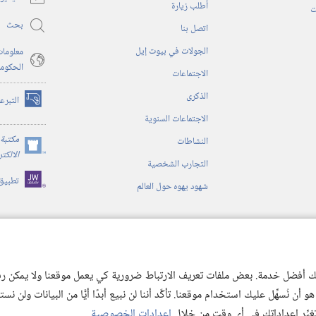
أُطلب زيارة
جديدة)
ت
بحث
اتصل بنا
الجولات في بيوت إيل
معلومات
الحكوم
الاجتماعات
الذكرى
التبرع
(يفتح
الاجتماعات السنوية
نافذة
جديدة)
مكتبة 
النشاطات
(يفتح
الالكت
التجارب الشخصية
نافذة
تطبيق
جديدة)
شهود يهوه حول العالم
ية
ن الكتاب المقدس
 لك أفضل خدمة. بعض ملفات تعريف الارتباط ضرورية كي يعمل موقعنا ولا يمكن رفض
 نُسهِّل عليك استخدام موقعنا. تأكَّد أننا لن نبيع أبدًا أيًّا من البيانات ولن نس
 تغيِّر إعداداتك في أي وقت من خلال
إعدادات الخصوصية
.