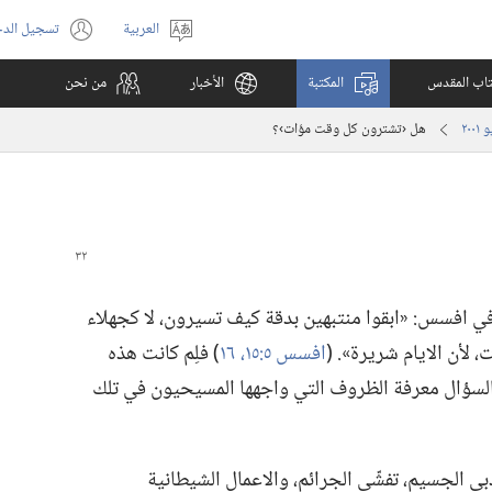
العربية
تسجيل الد
اختر
(يفتح
اللغة
نافذة
كتاب المقدس
المكتبة
الأخبار
من نحن
جديدة)
هل ‹تشترون كل وقت مؤات›؟‏
 افسس:‏ «ابقوا منتبهين بدقة كيف تسيرون،‏ لا كجهلاء
أن الايام شريرة».‏ (‏
افسس ٥:‏١٥،‏ ١٦
‏)‏ فلِم كانت هذه
 السؤال معرفة الظروف التي واجهها المسيحيون في تلك
ي الجسيم،‏ تفشّي الجرائم،‏ والاعمال الشيطانية