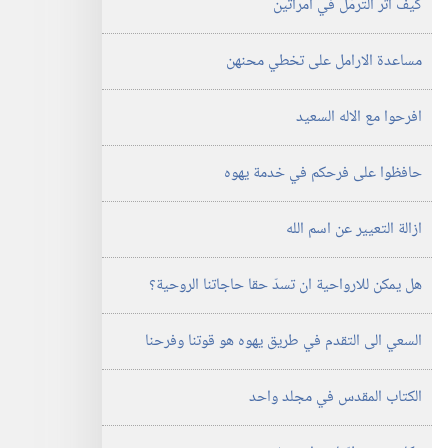
كيف اثَّر الترمُّل في امرأتين
الدراسية)‏
١‏ ‏‎أيار/
مساعدة الارامل على تخطي محنهن
مايو‏
‎٢٠٠١
افرحوا مع الاله السعيد
حافظوا على فرحكم في خدمة يهوه
ازالة التعيير عن اسم الله
هل يمكن للارواحية ان تسدّ حقا حاجاتنا الروحية؟‏
السعي الى التقدم في طريق يهوه هو قوتنا وفرحنا
الكتاب المقدس في مجلد واحد