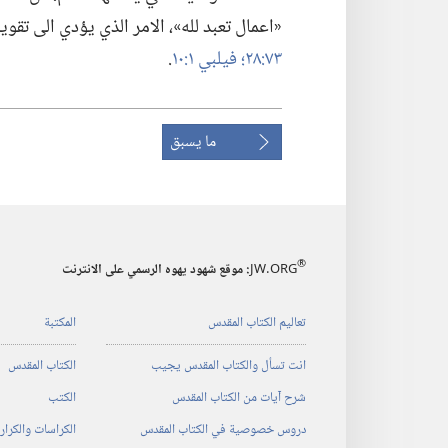
«اعمال تعبد لله»،‏ الامر الذي يؤدي الى تقوية
٧٣:‏٢٨؛‏
فيلبي ١:‏١٠
‏.‏
ما يسبق
®
JW.ORG
:‏ موقع شهود يهوه الرسمي على الانترنت
تعاليم الكتاب المقدس
المكتبة
انت تسأل والكتاب المقدس يجيب
الكتاب المقدس
شرح آيات من الكتاب المقدس
الكتب
دروس خصوصية في الكتاب المقدس
الكراسات والكرا