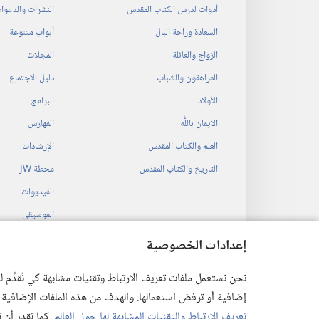
أدوات لدرس الكتاب المقدس
النشرات والدعوا
السعادة وراحة البال
أبواب متنوعة
الزواج والعائلة
المجلات
المراهقون والشباب
دليل الاجتماع
الأولاد
البرامج
الايمان باللّٰه
الفهارس
العلم والكتاب المقدس
الإرشادات
التاريخ والكتاب المقدس
محطة‏ ‏JW
الفيديوات
الموسيقى
المسرحيات السمع
إعدادات الخصوصية
قراءات مسرحية م
نحن نستعمل ملفات تعريف الارتباط وتقنيات مشابهة كي نُقدِّم
إضافية أو ترفض استعمالها. والهدف من هذه الملفات الإضافية هو أن
تعريف الارتباط والتقنيات المشابهة لها حول العالم
. كما تقدر أن