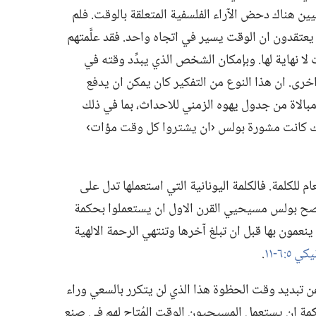
ين هناك دحض الآراء الفلسفية المتعلقة بالوقت.‏ فلم
تقدون ان الوقت يسير في اتجاه واحد.‏ فقد علَّمتهم
 لا نهاية لها.‏ وبإمكان الشخص الذي يبدِّد وقته في
رى.‏ ان هذا النوع من التفكير كان يمكن ان يدفع
الاة من جدول يهوه الزمني للاحداث،‏ بما في ذلك
ولذلك كانت مشورة بولس ‹ان يشتروا كل وقت مؤات›
للكلمة.‏ فالكلمة اليونانية التي استعملها تدل على
د نصح بولس مسيحيي القرن الاول ان يستعملوا بحكمة
ا ينعمون بها قبل ان تبلغ آخرها وتنتهي الرحمة الالهية
‏.‏
عن تبديد وقت الحظوة هذا الذي لن يتكرر بالسعي وراء
الحكمة ان يستعمل المسيحيون الوقت المُتاح لهم في صنع