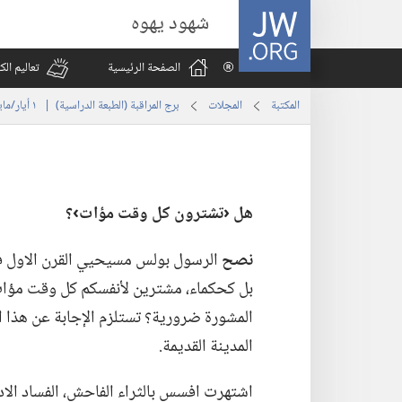
JW.ORG
شهود يهوه
الصفحة الرئيسية
تعاليم ال
المكتبة
المجلات
برج المراقبة (‏الطبعة الدراسية)‏ | ‏‎ ١‏ ‏‎أيار/مايو‏ ‎٢٠٠١
هل ‹تشترون كل وقت مؤات›؟‏
نصح
الرسول بولس مسيحيي القرن الاول في
بل كحكماء،‏ مشترين لأنفسكم كل وقت مؤات،‏ ل
المشورة ضرورية؟‏ تستلزم الإجابة عن هذا
المدينة القديمة.‏
اشتهرت افسس بالثراء الفاحش،‏ الفساد الادب