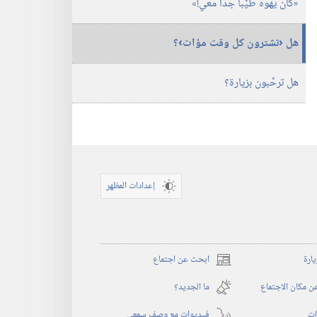
‏«كان يهوه طيِّبا جدا معي!‏»‏
هل ‹تشترون كل وقت مؤات›؟‏
هل ترحِّبون بزيارة؟‏
إعدادات المظهر
يارة
ابحث عن اجتماع
(يفتح
نافذة
 مكان الاجتماع
ما الجديد؟‏
جديدة)
ات
فيديوات مع وصف سمعي