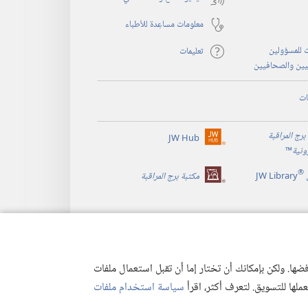
معلومات مساعِدة للأطباء
 للمسؤولين
تعليمات
يين والصحافيين
ات
برج المراقبة
JW Hub
(يفتح
رونية
™
نافذة
®
جديدة)
JW Library
مكتبة برج المراقبة
ها. ولكن بإمكانك أن تختار إما أن تقبل استعمال ملفات
تعملها للتسويق. لتعرف أكثر، اقرأ
سياسة استخدام ملفات