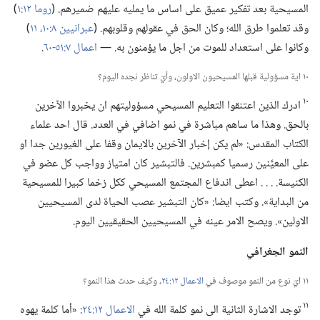
المسيحية بعد تفكير عميق على اساس ما يمليه عليهم ضميرهم.‏ (‏
روما ١٢:‏١
‏)‏
وقد تعلموا طرق الله؛‏ وكان الحق في عقولهم وقلوبهم.‏ (‏
عبرانيين ٨:‏١٠،‏ ١١
‏)‏
وكانوا على استعداد للموت من اجل ما يؤمنون به.‏ —‏
اعمال ٧:‏٥١-‏٦٠
‏.‏
١٠ اية مسؤولية قبلها المسيحيون الاولون،‏ وأيّ تناظر نجده اليوم؟‏
١٠
ادرك الذين اعتنقوا التعليم المسيحي مسؤوليتهم ان يخبروا الآخرين
بالحق.‏ وهذا ما ساهم مباشرة في نمو اضافي في العدد.‏ قال احد علماء
الكتاب المقدس:‏ «لم يكن إخبار الآخرين بالايمان وقفا على الغيورين جدا او
على المعيَّنين رسميا كمبشرين.‏ فالتبشير كان امتياز وواجب كل عضو في
الكنيسة.‏ .‏ .‏ .‏ اعطى اندفاع المجتمع المسيحي ككل زخما كبيرا للمسيحية
من البداية».‏ وكتب ايضا:‏ «كان التبشير عصب الحياة لدى المسيحيين
الاولين».‏ ويصح الامر عينه في المسيحيين الحقيقيين اليوم.‏
النمو الجغرافي
١١ ايّ نوع من النمو موصوف في
الاعمال ١٢:‏٢٤
‏،‏ وكيف حدث هذا النمو؟‏
١١
توجد الاشارة الثانية الى نمو كلمة الله في
الاعمال ١٢:‏٢٤
‏:‏ «أما كلمة يهوه