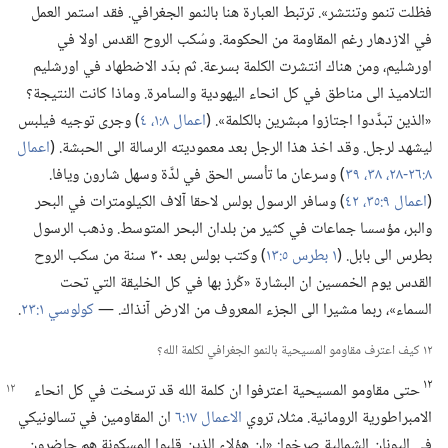
فظلت تنمو وتنتشر».‏ ترتبط العبارة هنا بالنمو الجغرافي.‏ فقد استمر العمل
في الازدهار رغم المقاومة من الحكومة.‏ وسُكب الروح القدس اولا في
اورشليم،‏ ومن هناك انتشرت الكلمة بسرعة.‏ ثم بدّد الاضطهاد في اورشليم
التلاميذ الى مناطق في كل انحاء اليهودية والسامرة.‏ وماذا كانت النتيجة؟‏
«الذين تبدَّدوا اجتازوا مبشرين بالكلمة».‏ (‏
اعمال ٨:‏١،‏
٤
‏)‏ وجرى توجيه فيلبس
ليشهد لرجل.‏ وقد اخذ هذا الرجل بعد معموديته الرسالة الى الحبشة.‏ (‏
اعمال
٨:‏٢٦-‏٢٨،‏
٣٨،‏ ٣٩
‏)‏ وسرعان ما تأسس الحق في لدَّة وسهل شارون ويافا.‏
(‏
اعمال ٩:‏٣٥،‏
٤٢
‏)‏ وسافر الرسول بولس لاحقا آلاف الكيلومترات في البحر
والبر،‏ مؤسسا جماعات في كثير من بلدان البحر المتوسط.‏ وذهب الرسول
بطرس الى بابل.‏ (‏
١ بطرس ٥:‏١٣
‏)‏ وكتب بولس بعد ٣٠ سنة من سكب الروح
القدس يوم الخمسين ان البشارة «كُرز بها في كل الخليقة التي تحت
السماء»،‏ ربما مشيرا الى الجزء المعروف من الارض آنذاك.‏ —‏
كولوسي ١:‏٢٣
‏.‏
١٢ كيف اعترف مقاومو المسيحية بالنمو الجغرافي لكلمة الله؟‏
١٢
حتى مقاومو المسيحية اعترفوا ان كلمة الله قد
ترسخت في كل انحاء
الامبراطورية الرومانية.‏ مثلا،‏ تروي
الاعمال ١٧:‏٦
ان المقاومين في تسالونيكي
في اليونان الشمالية صرخوا:‏ «ان هؤلاء الذين قلبوا المسكونة هم حاضرون