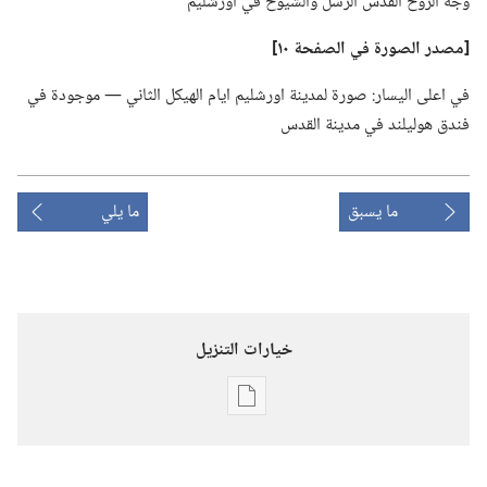
وجَّه الروح القدس الرسل والشيوخ في اورشليم
‏[مصدر الصورة
في
الصفحة ١٠]‏
في اعلى اليسار:‏ صورة لمدينة اورشليم ايام الهيكل الثاني —‏ موجودة في
فندق هوليلند في مدينة القدس
ما يسبق
ما يلي
خيارات التنزيل
خيارات
تنزيل
الاصدارات