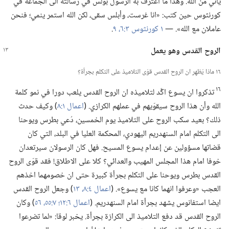
يأتي من الله.‏ وهذا ما اعترف به الرسول بولس في رسالته الى الجماعة في
كورنثوس حين كتب:‏ «انا غرست،‏ وأبلس سقى،‏ لكن الله استمر ينمي؛‏ فنحن
عاملان مع الله».‏ —‏
١ كورنثوس ٣:‏٦،‏
٩
‏.‏
الروح القدس وهو يعمل
١٦ ماذا يُظهِر ان الروح القدس قوّى التلاميذ على التكلم بجرأة؟‏
١٦
تذكروا ان يسوع اكَّد لتلاميذه ان الروح القدس يلعب دورا في نمو كلمة
الله وأن هذا الروح سيقوّيهم في عملهم الكرازي.‏ (‏
اعمال ١:‏٨
‏)‏ وكيف حدث
ذلك؟‏ بعيد سكب الروح على التلاميذ يوم الخمسين،‏ دُعي بطرس ويوحنا
الى التكلم امام السنهدريم اليهودي،‏ المحكمة العليا في البلد،‏ التي كان
قضاتها مسؤولين عن إعدام يسوع المسيح.‏ فهل كان الرسولان سيرتعدان
خوفا امام هذا المجلس المهيب والعدائي؟‏ كلا على الاطلاق!‏ فقد قوّى الروح
القدس بطرس ويوحنا على التكلم بجرأة كبيرة حتى ان خصومهما اخذهم
العجب «وعرفوا انهما كانا مع يسوع».‏ (‏
اعمال ٤:‏٨،‏
١٣
‏)‏ وجعل الروح القدس
ايضا استفانوس يشهد بجرأة امام السنهدريم.‏ (‏
اعمال ٦:‏١٢؛‏
٧:‏٥٥،‏ ٥٦
‏)‏ وكان
الروح القدس قد دفع التلاميذ الى الكرازة بجرأة.‏ يخبر لوقا:‏ «لما تضرعوا