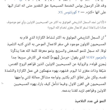
وقد قدَّر الرسول بولس الخدمة المسيحية حق التقدير حتى انه اشار اليها
على انها «كنز».‏ —‏
٢ كورنثوس ٤:‏٧
‏.‏
٥ (‏أ)‏ اين نجد السجل التاريخي الموثوق به اكثر عن المسيحيين الاولين،‏ وأيّ نمو موصوف
هناك؟‏ (‏ب)‏ لماذا لسفر الاعمال مغزى لخدام الله اليوم؟‏
٥
ان السجل التاريخي الموثوق به اكثر لنشاط الكرازة الذي قام به
المسيحيون الاولون موجود في سفر الاعمال الموحى به الذي كتبه التلميذ
لوقا.‏ انه سجل للنمو المدهش والسريع.‏ ونمو معرفة كلمة الله هذا يذكِّرنا
بالمزمور ١٤٧:‏١٥
الذي يقول:‏ «يرسل [يهوه] كلمته في الارض سريعا جدا
يُجري قوله».‏ والرواية عن المسيحيين الاولين،‏ الذين قوّاهم الروح القدس،‏
شيِّقة وذات مغزى لنا اليوم.‏ فشهود يهوه منهمكون في عمل الكرازة والتلمذة
نفسه،‏ ولكن على نطاق اكبر بكثير.‏ ونواجه مشاكل مماثلة للتي واجهها
المسيحيون في
القرن الاول.‏ وفيما نتأمل كيف بارك يهوه المسيحيين
الاولين وقوّاهم،‏ تزيد ثقتنا بدعمه.‏
النمو
في
عدد التلاميذ