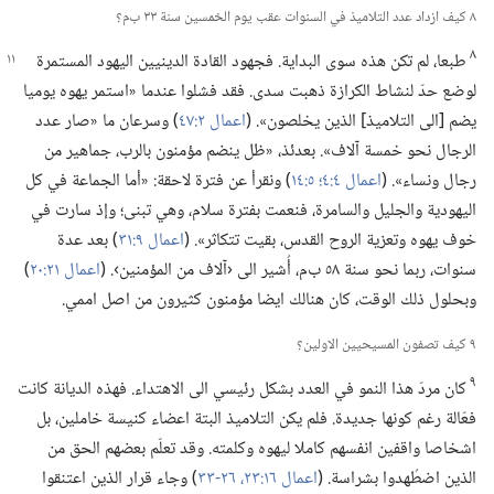
٨ كيف ازداد عدد التلاميذ في السنوات عقب يوم الخمسين سنة ٣٣ ب‌م؟‏
٨
طبعا،‏ لم تكن هذه سوى البداية.‏ فجهود القادة الدينيين اليهود المستمرة
لوضع حدّ لنشاط الكرازة ذهبت سدى.‏ فقد فشلوا عندما «استمر يهوه يوميا
يضم [الى التلاميذ] الذين يخلصون».‏ (‏
اعمال ٢:‏٤٧
‏)‏ وسرعان ما «صار عدد
الرجال نحو خمسة آلاف».‏ بعدئذ،‏ «ظل ينضم مؤمنون بالرب،‏ جماهير من
رجال ونساء».‏ (‏
اعمال ٤:‏٤؛‏
٥:‏١٤
‏)‏ ونقرأ عن فترة لاحقة:‏ «أما الجماعة في كل
اليهودية والجليل والسامرة،‏ فنعمت بفترة سلام،‏ وهي تبنى؛‏ وإذ سارت في
خوف يهوه وتعزية الروح القدس،‏ بقيت تتكاثر».‏ (‏
اعمال ٩:‏٣١
‏)‏ بعد عدة
سنوات،‏ ربما نحو سنة ٥٨ ب‌م،‏ أُشير الى ‹آلاف من المؤمنين›.‏ (‏
اعمال ٢١:‏٢٠
‏)‏
وبحلول ذلك الوقت،‏ كان هنالك ايضا مؤمنون كثيرون من اصل اممي.‏
٩ كيف تصفون المسيحيين الاولين؟‏
٩
كان مردّ هذا النمو في العدد بشكل رئيسي الى الاهتداء.‏ فهذه الديانة كانت
فعّالة رغم كونها جديدة.‏ فلم يكن التلاميذ البتة اعضاء كنيسة خاملين،‏ بل
اشخاصا واقفين انفسهم كاملا ليهوه وكلمته.‏ وقد تعلّم بعضهم الحق من
الذين اضطُهدوا بشراسة.‏ (‏
اعمال ١٦:‏٢٣،‏
٢٦-‏٣٣
‏)‏ وجاء قرار الذين اعتنقوا