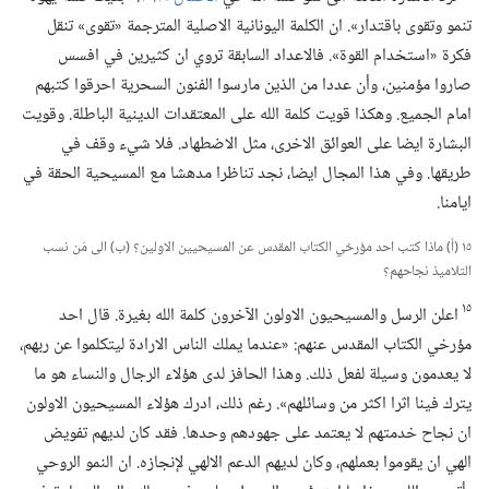
تنمو وتقوى باقتدار».‏ ان الكلمة اليونانية الاصلية المترجمة «تقوى» تنقل
فكرة «استخدام القوة».‏ فالاعداد السابقة تروي ان كثيرين في افسس
صاروا مؤمنين،‏ وأن عددا من الذين مارسوا الفنون السحرية احرقوا كتبهم
امام الجميع.‏ وهكذا قويت كلمة الله على المعتقدات الدينية الباطلة.‏ وقويت
البشارة ايضا على العوائق الاخرى،‏ مثل الاضطهاد.‏ فلا شيء وقف في
طريقها.‏ وفي هذا المجال ايضا،‏ نجد تناظرا مدهشا مع المسيحية الحقة في
ايامنا.‏
١٥ (‏أ)‏ ماذا كتب احد مؤرخي الكتاب المقدس عن المسيحيين الاولين؟‏ (‏ب)‏ الى مَن نسب
التلاميذ نجاحهم؟‏
١٥
اعلن الرسل والمسيحيون الاولون الآخرون كلمة الله بغيرة.‏ قال احد
مؤرخي الكتاب المقدس عنهم:‏ «عندما يملك الناس الارادة ليتكلموا عن ربهم،‏
لا يعدمون وسيلة لفعل ذلك.‏ وهذا الحافز لدى هؤلاء الرجال والنساء هو ما
يترك فينا اثرا اكثر من وسائلهم».‏ رغم ذلك،‏ ادرك هؤلاء المسيحيون الاولون
ان نجاح خدمتهم لا يعتمد على جهودهم وحدها.‏ فقد كان لديهم تفويض
الهي ان يقوموا بعملهم،‏ وكان لديهم الدعم الالهي لإنجازه.‏ ان النمو الروحي