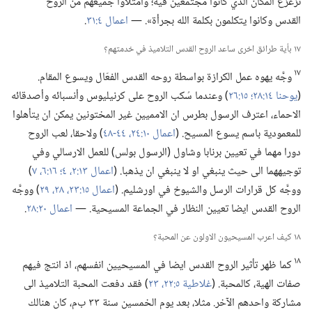
تزعزع المكان الذي كانوا مجتمعين فيه؛‏ وامتلأوا جميعهم من الروح
القدس وكانوا يتكلمون بكلمة الله بجرأة».‏ —‏
اعمال ٤:‏٣١
‏.‏
١٧ بأية طرائق اخرى ساعد الروح القدس التلاميذ في خدمتهم؟‏
١٧
وجَّه يهوه عمل الكرازة بواسطة روحه القدس الفعّال ويسوع المقام.‏
(‏
يوحنا ١٤:‏٢٨؛‏
١٥:‏٢٦
‏)‏ وعندما سُكب الروح على كرنيليوس وأنسبائه وأصدقائه
الاحماء،‏ اعترف الرسول بطرس ان الامميين غير المختونين يمكن ان يتأهلوا
للمعمودية باسم يسوع المسيح.‏ (‏
اعمال ١٠:‏٢٤،‏
٤٤-‏٤٨
‏)‏ ولاحقا،‏ لعب الروح
دورا مهما في تعيين برنابا وشاول (‏الرسول بولس)‏ للعمل الارسالي وفي
توجيههما الى حيث ينبغي او لا ينبغي ان يذهبا.‏ (‏
اعمال ١٣:‏٢،‏
٤؛‏
١٦:‏٦،‏ ٧
‏)‏
ووجَّه كل قرارات الرسل والشيوخ في اورشليم.‏ (‏
اعمال ١٥:‏٢٣،‏
٢٨،‏ ٢٩
‏)‏ ووجَّه
الروح القدس ايضا تعيين النظار في الجماعة المسيحية.‏ —‏
اعمال ٢٠:‏٢٨
‏.‏
١٨ كيف اعرب المسيحيون الاولون عن المحبة؟‏
١٨
كما ظهر تأثير الروح القدس ايضا في المسيحيين انفسهم،‏ اذ انتج فيهم
صفات الهية،‏ كالمحبة.‏ (‏
غلاطية ٥:‏٢٢،‏ ٢٣
‏)‏ فقد دفعت المحبة التلاميذ الى
مشاركة واحدهم الآخر.‏ مثلا،‏ بعد يوم الخمسين سنة ٣٣ ب‌م،‏ كان هنالك