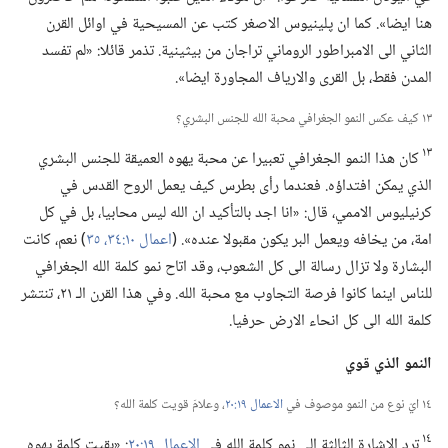
هنا ايضا».‏ كما ان پلينيوس الاصغر كتب عن المسيحية في اوائل القرن
الثاني الى الامبراطور الروماني تراجان من بيثينية.‏ تذمر قائلا:‏ «لم تفسد
المدن فقط،‏ بل القرى والارياف المجاورة ايضا».‏
١٣ كيف عكس النمو الجغرافي محبة الله للجنس البشري؟‏
١٣
كان هذا النمو الجغرافي تعبيرا عن محبة يهوه العميقة للجنس البشري
الذي يمكن افتداؤه.‏ فعندما رأى بطرس كيف يعمل الروح القدس في
كرنيليوس الاممي،‏ قال:‏ «انا اجد بالتأكيد ان الله ليس محابيا،‏ بل في كل
امة،‏ من يخافه ويعمل البر يكون مقبولا عنده».‏ (‏
اعمال ١٠:‏٣٤،‏ ٣٥
‏)‏ نعم،‏ كانت
البشارة ولا تزال رسالة الى كل الشعوب،‏ وقد اتاح نمو كلمة الله الجغرافي
للناس اينما كانوا فرصة التجاوب مع محبة الله.‏ وفي هذا القرن الـ‍ ٢١،‏ تنتشر
كلمة الله الى كل انحاء الارض حرفيا.‏
النمو الذي قوي
١٤ ايّ نوع من النمو موصوف في
الاعمال ١٩:‏٢٠
‏،‏ وعلامَ قويت كلمة الله؟‏
١٤
ترد الاشارة الثالثة الى نمو كلمة الله في
الاعمال ١٩:‏٢٠
‏:‏ «بقيت كلمة يهوه