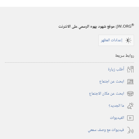
برج
المراقبة
(‏الطبعة
®
JW.ORG
:‏ موقع شهود يهوه الرسمي على الانترنت
الدراسية)‏
إعدادات المظهر
١‏ ‏‎نيسان/
أبريل‏
روابط سريعة
‎٢٠٠١
أُطلب زيارة
ابحث عن اجتماع
(يفتح
نافذة
ابحث عن مكان الاجتماع
(يفتح
جديدة)
نافذة
ما الجديد؟‏
جديدة)
الفيديوات
فيديوات مع وصف سمعي