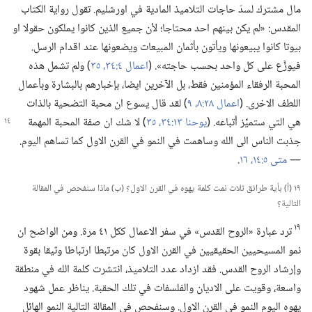
مال مشترك لسدّ حاجات التلاميذ المادية في اورشليم.‏ تقول رواية الكتاب
المقدس:‏ «لم يكن بينهم احد محتاجا؛‏ لأن جميع الذين كانوا يملكون حقولا او
بيوتا كانوا يبيعونها ويأتون بأثمان المبيعات ويضعونها عند اقدام الرسل.‏
فيوزَّع على كل واحد بحسب حاجته».‏ (‏
اعمال ٤:‏٣٤،‏ ٣٥
‏)‏ ولم تشمل هذه
المحبة الرفقاء المؤمنين فقط،‏ بل الآخرين ايضا،‏ بإخبارهم بالبشارة وبأعمال
اللطف الاخرى.‏ (‏
اعمال ٢٨:‏٨،‏ ٩
‏)‏ لقد قال يسوع ان محبة التضحية بالذات
هي التي ستميِّز أتباعه.‏ (‏
يوحنا ١٣:‏٣٤،‏ ٣٥
‏)‏ لا
شك ان صفة المحبة المهمة
جذبت الناس الى الله وساهمت في النمو في القرن الاول كما تساهم اليوم.‏
—‏
متى ٥:‏١٤،‏
١٦
‏.‏
١٩ (‏أ)‏ بأية طرائق ثلاث نمت كلمة يهوه في القرن الاول؟‏ (‏ب)‏ ماذا سنفحص في المقالة
التالية؟‏
١٩
ترد عبارة «الروح القدس» في سفر الاعمال ككل ٤١ مرة.‏ ومن الواضح ان
نمو المسيحيين الحقيقيين في القرن الاول كان مرتبطا ارتباطا وثيقا بقوة
وإرشاد الروح القدس.‏ فقد ازداد عدد التلاميذ،‏ انتشرت كلمة الله في منطقة
واسعة،‏ وقويت على الاديان والفلسفات في تلك الحقبة.‏ يناظر عمل شهود
يهوه اليوم النمو في القرن الاول.‏ وسنفحص في المقالة التالية النمو الهائل