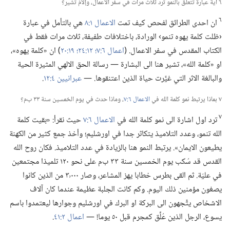
٦ اية عبارة تتعلق بالنمو ترد ثلاث مرات في سفر الاعمال،‏ وإلامَ تشير؟‏
٦
ان احدى الطرائق لفحص كيف تمت
الاعمال ١:‏٨
هي بالتأمل في عبارة
‹ظلت كلمة يهوه تنمو› الورادة،‏ باختلافات طفيفة،‏ ثلاث مرات فقط في
الكتاب المقدس في سفر الاعمال.‏ (‏
اعمال ٦:‏٧؛‏
١٢:‏٢٤؛‏
١٩:‏٢٠
‏)‏ ان «كلمة يهوه»،‏
او «كلمة الله»،‏ تشير هنا الى البشارة —‏ رسالة الحق الالهي المثيرة الحية
والبالغة الاثر التي غيَّرت حياة الذين اعتنقوها.‏ —‏
عبرانيين ٤:‏١٢
‏.‏
٧ بماذا يرتبط نمو كلمة الله في
الاعمال ٦:‏٧
‏،‏ وماذا حدث في يوم الخمسين سنة ٣٣ ب‌م؟‏
٧
ترد اول اشارة الى نمو كلمة الله في
الاعمال ٦:‏٧
حيث نقرأ:‏ «بقيت كلمة
الله تنمو،‏ وعدد التلاميذ يتكاثر جدا في اورشليم؛‏ وأخذ جمع كثير من الكهنة
يطيعون الايمان».‏ يرتبط النمو هنا بالزيادة في عدد التلاميذ.‏ فكان روح الله
القدس قد سُكب يوم الخمسين سنة ٣٣ ب‌م على نحو ١٢٠ تلميذا مجتمعين
في عليّة.‏ ثم القى بطرس خطابا يهز المشاعر،‏ وصار ٣٬٠٠٠ من الذين كانوا
يصغون مؤمنين ذلك اليوم.‏ وكم كانت الجلبة عظيمة عندما كان آلاف
الاشخاص يتَّجهون الى البركة او البرك في اورشليم وجوارها ليعتمدوا باسم
يسوع،‏ الرجل الذين عُلِّق كمجرم قبل ٥٠ يوما!‏ —‏
اعمال ٢:‏٤١
‏.‏