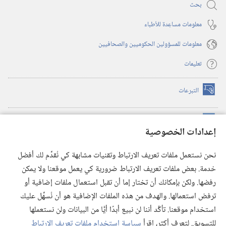
بحث
معلومات مساعِدة للأطباء
معلومات للمسؤولين الحكوميين والصحافيين
تعليمات
التبرعات
(يفتح
نافذة
جديدة)
مكتبة برج المراقبة الالكترونية
™
(يفتح
إعدادات الخصوصية
نافذة
JW Hub
جديدة)
(يفتح
نحن نستعمل ملفات تعريف الارتباط وتقنيات مشابهة كي نُقدِّم لك أفضل
نافذة
®
خدمة. بعض ملفات تعريف الارتباط ضرورية كي يعمل موقعنا ولا يمكن
تطبيق
JW Library
جديدة)
رفضها. ولكن بإمكانك أن تختار إما أن تقبل استعمال ملفات إضافية أو
مكتبة برج المراقبة
ترفض استعمالها. والهدف من هذه الملفات الإضافية هو أن نُسهِّل عليك
استخدام موقعنا. تأكَّد أننا لن نبيع أبدًا أيًّا من البيانات ولن نستعملها
للتسويق. لتعرف أكثر، اقرأ
سياسة استخدام ملفات تعريف الارتباط