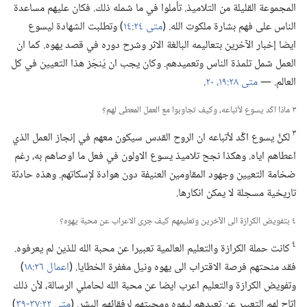
المجموعة القليلة من التلاميذ.‏ تأملوا في ما شمله ذلك.‏ فكان عليهم مساعدة
الناس على فهم بشارة ملكوت الله.‏ (‏
متى ٢٤:‏١٤
‏)‏ وتطلبت الشهادة ليسوع
ايضا إخبار الآخرين بتعاليمه البالغة الاثر وشرح دوره في قصد يهوه.‏ كما ان
العمل شمل تلمذة الناس وتعميدهم.‏ وكان يجب ان يُنجَز هذا التعيين في كل
العالم.‏ —‏
متى ٢٨:‏١٩،‏ ٢٠
‏.‏
٣ ماذا اكّد يسوع لأتباعه،‏ وكيف تجاوبوا مع العمل المعطى لهم؟‏
٣
لكنَّ يسوع اكَّد لأتباعه ان الروح القدس سيكون معهم في إنجاز العمل الذي
اعطاهم اياه.‏ وهكذا نجح تلاميذ يسوع الاولون في فعل ما اوصاهم به،‏ رغم
ضخامة التعيين وجهود المقاومين العنيفة دون هوادة لإسكاتهم.‏ وهذه حادثة
تاريخية مسجلة لا يمكن انكارها.‏
٤ بتفويض الكرازة الى الآخرين وتعليمهم كيف جرى الاعراب عن محبة يهوه؟‏
٤
كانت حملة الكرازة والتعليم العالمية تعبيرا عن محبة الله للذين لم يعرفوه.‏
فقد منحتهم فرصة الاقتراب الى يهوه ونيل مغفرة الخطايا.‏ (‏
اعمال ٢٦:‏١٨
‏)‏
وتفويض الكرازة والتعليم اعرب ايضا عن محبة الله لحاملي الرسالة،‏ لأن ذلك
اتاح لهم التعبير عن تعبدهم ليهوه ومحبتهم لرفقائهم البشر.‏ (‏
متى ٢٢:‏٣٧-‏٣٩
‏)‏