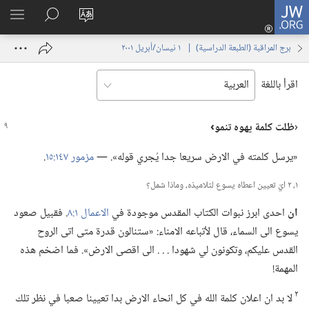
JW.ORG
تسجيل
تغيير
البحث
اظهر
الدخول
لغة
في
القائم
(يفتح
برج المراقبة (‏الطبعة الدراسية)‏ | ‏‎ ١‏ ‏‎نيسان/أبريل‏ ‎٢٠٠١
الموقع
JW.‎ORG
نافذة
جديدة)
اقرأ باللغة
‏‹‏
ظلت كلمة يهوه تنمو›‏
‏«يرسل كلمته في الارض سريعا جدا يُجري قوله».‏ —‏
مزمور ١٤٧:‏١٥
‏.‏
١،‏ ٢ ايّ تعيين اعطاه يسوع لتلاميذه،‏ وماذا شمل؟‏
ان
احدى ابرز نبوات الكتاب المقدس موجودة في
الاعمال ١:‏٨
‏.‏ فقبيل صعود
يسوع الى السماء،‏ قال لأتباعه الامناء:‏ «ستنالون قدرة متى اتى الروح
القدس عليكم،‏ وتكونون لي شهودا .‏ .‏ .‏ الى اقصى الارض».‏ فما اضخم هذه
المهمة!‏
٢
لا بد ان اعلان كلمة الله في كل انحاء الارض بدا تعيينا صعبا في نظر تلك