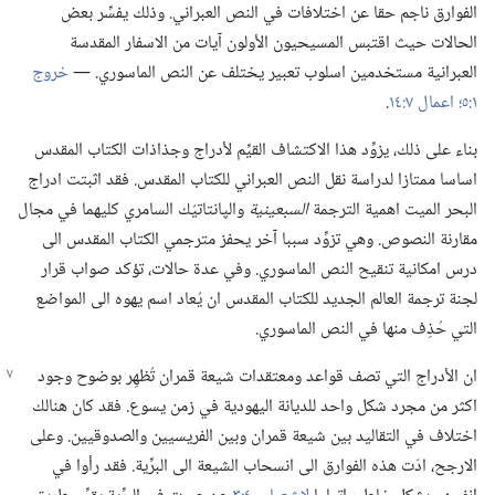
الفوارق ناجم حقا عن اختلافات في النص العبراني.‏ وذلك يفسِّر بعض
الحالات حيث اقتبس المسيحيون الأولون آيات من الاسفار المقدسة
العبرانية مستخدمين اسلوب تعبير يختلف عن النص الماسوري.‏ —‏
خروج
١:‏٥؛‏
اعمال ٧:‏١٤
‏.‏
بناء على ذلك،‏ يزوِّد هذا الاكتشاف القيِّم لأدراج وجذاذات الكتاب المقدس
اساسا ممتازا لدراسة نقل النص العبراني للكتاب المقدس.‏ فقد اثبتت ادراج
البحر الميت اهمية الترجمة
السبعينية
والپانتاتيُك السامري كليهما في مجال
مقارنة النصوص.‏ وهي تزوِّد سببا آخر يحفز مترجمي الكتاب المقدس الى
درس امكانية تنقيح النص الماسوري.‏ وفي عدة حالات،‏ تؤكد صواب قرار
لجنة ترجمة العالم الجديد للكتاب المقدس ان يُعاد اسم يهوه الى المواضع
التي حُذِف منها في النص الماسوري.‏
ان الأدراج التي تصف قواعد ومعتقدات شيعة قمران
تُظهِر بوضوح وجود
اكثر من مجرد شكل واحد للديانة اليهودية في زمن يسوع.‏ فقد كان هنالك
اختلاف في التقاليد بين شيعة قمران وبين الفريسيين والصدوقيين.‏ وعلى
الارجح،‏ ادّت هذه الفوارق الى انسحاب الشيعة الى البرِّية.‏ فقد رأوا في