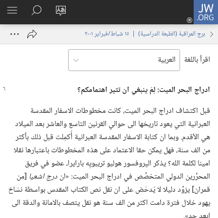
JW.ORG
تسجيل
تغيير
البحث
اظهر
الدخول
لغة
في
القائم
(يفتح
برج المراقبة (‏الطبعة الدراسية)‏ | ‏‎١٥‏ ‏‎شباط/فبراير‏ ‎٢٠٠١
الموقع
JW.‎ORG
نافذة
جديدة)
اقرأ باللغة
ادراج البحر الميت:‏ لِمَ ينبغي ان تثير اهتمامكم؟‏
قبل اكتشاف ادراج البحر الميت،‏ كانت مخطوطات الاسفار المقدسة
العبرانية التي يعود تاريخها الى حوالي القرنين التاسع والعاشر بعد الميلاد
هي الأقدم.‏ وبما ان كتابة الاسفار المقدسة العبرانية أُكمِلت قبل ذلك بأكثر
من الف سنة،‏ فهل يمكن حقا الاعتماد على هذه المخطوطات باعتبارها نقلا
امينا لكلمة الله؟‏ يذكر الپروفسور هوليو تريبويِه بارايرا،‏ عضو في فريق
المحرِّرين الدولي المتخصِّص في ادراج البحر الميت:‏ «ان
درج اشعيا
‏[من
قمران] يزوِّد دليلا لا يُدحَض على ان نقل نص الكتاب المقدس بواسطة نسّاخ
يهود خلال فترة دامت اكثر من الف سنة هو نقل يتصف بالامانة والدقة الى
ابعد حد».‏