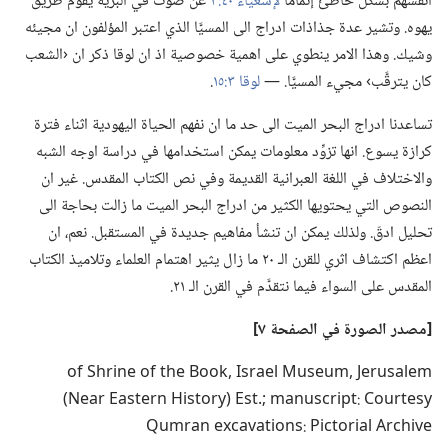
انفسهم بشكل خاطئ إتماما
لإشعياء ٤٠:‏٣
عن صوت في البرِّية يقوِّم طريق
يهوه.‏ وتشير عدة جذاذات ادراج الى المسيَّا الذي اعتبر المؤلفون ان مجيئه
وشيك.‏ وهذا الامر ينطوي على اهمية خصوصية اذ ان لوقا ذكر ان ‹الشعب
كان يترقَّب› مجيء المسيَّا.‏ —‏
لوقا ٣:‏١٥
‏.‏
تساعدنا ادراج البحر الميت الى حد ما ان نفهم الحياة اليهودية اثناء فترة
كرازة يسوع.‏ انها تزوِّد معلومات يمكن استخدامها في دراسة اوجه الشبه
والاختلاف في اللغة العبرانية القديمة وفي نص الكتاب المقدس.‏ غير ان
النصوص التي يحتويها الكثير من ادراج البحر الميت ما زالت بحاجة الى
تحليل ادقّ.‏ ولذلك يمكن ان تنشأ مفاهيم جديدة في المستقبل.‏ نعم،‏ ان
اعظم اكتشاف اثري للقرن الـ‍ ٢٠ ما زال يثير اهتمام العلماء وتلاميذ الكتاب
المقدس على السواء فيما نتقدَّم في القرن الـ‍ ٢١.‏
‏[مصدر الصورة
في
الصفحة ٧]‏
‏y‏s‏e‏t‏r‏u‏o‏C‏ :‏t‏p‏i‏r‏c‏s‏u‏n‏a‏m‏ ;‎.‏t‏s‏E‏ ‏(‏y‏r‏o‏t‏s‏i‏H‏ ‏n‏r‏e‏t‏s‏a‏E‏ ‏r‏a‏e‏N‏)‏