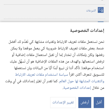
التبرعات
(يفتح
نافذة
جديدة)
مكتبة برج المراقبة الالكترونية
™
(يفتح
إعدادات الخصوصية
نافذة
JW Hub
جديدة)
(يفتح
نحن نستعمل ملفات تعريف الارتباط وتقنيات مشابهة كي نُقدِّم لك أفضل
نافذة
®
خدمة. بعض ملفات تعريف الارتباط ضرورية كي يعمل موقعنا ولا يمكن
تطبيق
JW Library
جديدة)
رفضها. ولكن بإمكانك أن تختار إما أن تقبل استعمال ملفات إضافية أو
مكتبة برج المراقبة
ترفض استعمالها. والهدف من هذه الملفات الإضافية هو أن نُسهِّل عليك
استخدام موقعنا. تأكَّد أننا لن نبيع أبدًا أيًّا من البيانات ولن نستعملها
للتسويق. لتعرف أكثر، اقرأ
سياسة استخدام ملفات تعريف الارتباط
والتقنيات المشابهة لها حول العالم
. كما تقدر أن تغيِّر إعداداتك في أي وقت
Copyright
© 2026 .Watch Tower Bible and Tract Society of Pennsylvania
من خلال
إعدادات الخصوصية
.
شروط الاستخدام
|
سياسة الخصوصية
|
إعدادات الخصوصية
عر
الم
أقبل
أرفض
تغيير الإعدادات