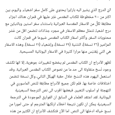
ان
الدرج الذي يشير اليه بارايرا يحتوي على كامل سفر اشعياء.‏ واليوم،‏ بين
اكثر من ٢٠٠ مخطوطة للكتاب المقدس عُثِر عليها في قمران،‏ هنالك اجزاء
مطابقة لكلٍّ من الاسفار المقدسة العبرانية باستثناء سفر استير.‏ وبالتباين مع
درج اشعيا،‏ تتمثّل معظم الاسفار في مجرد جذاذات تتضمن اقل من عُشر
محتويات السفر.‏ وأكثر اسفار الكتاب المقدس شيوعا في قمران كانت
المزامير (‏٣٦ نسخة)‏،‏ التثنية (‏٢٩ نسخة)‏،‏ وإشعياء (‏٢١ نسخة)‏.‏ وهذه الاسفار
هي التي يُقتبَس منها مرارا كثيرة في الاسفار اليونانية المسيحية.‏
تُظهِر الأدراج ان الكتاب المقدس لم يخضع لتغييرات جوهرية،‏ إلا انها تكشف
وجود نُسخ متفاوتة الى حد ما من نصوص الكتاب المقدس العبرانية.‏ وقد
استعمل اليهود هذه النسَخ خلال حقبة الهيكل الثاني،‏ وكل نسخة تتضمن
اختلافات خاصة بها.‏ فلم تكن جميع الأدراج مطابقة للنص الماسوري في
التهجئة او اسلوب التعبير.‏ فبعضها اقرب الى نص الترجمة
السبعينية
اليونانية.‏ لقد اعتقد العلماء في السابق ان الفوارق الموجودة في الترجمة
السبعينية
يمكن ان تكون نتيجة اخطاء ارتكبها المترجم او حتى امورا من
نسج خياله ادخلها الى النص.‏ اما الآن فتكشف الأدراج ان الكثير من هذه