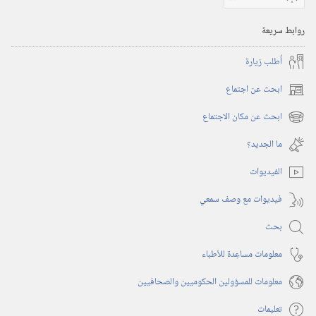
فبراير‏
‎٢٠٠١
روابط سريعة
أُطلب زيارة
ابحث عن اجتماع
(يفتح
نافذة
ابحث عن مكان الاجتماع
(يفتح
جديدة)
نافذة
ما الجديد؟‏
جديدة)
الفيديوات
فيديوات مع وصف سمعي
بحث
معلومات مساعِدة للأطباء
معلومات للمسؤولين الحكوميين والصحافيين
تعليمات