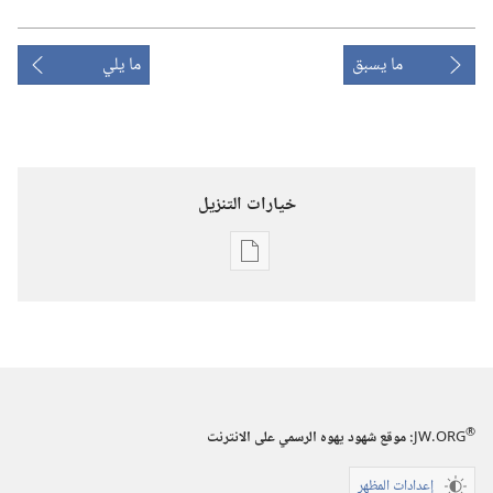
ما يسبق
ما يلي
خيارات التنزيل
خيارات
تنزيل
الاصدارات
برج
المراقبة
(‏الطبعة
®
JW.ORG
:‏ موقع شهود يهوه الرسمي على الانترنت
الدراسية)‏
‏‎١٥‏ ‏‎شباط/
إعدادات المظهر