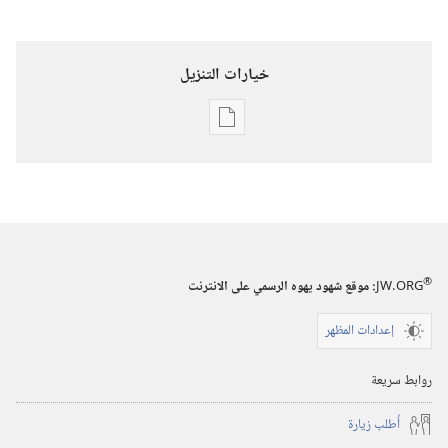
خيارات التنزيل
خيارات
تنزيل
الاصدارات
برج
المراقبة
(‏الطبعة
®
JW.ORG
:‏ موقع شهود يهوه الرسمي على الانترنت
الدراسية)‏
‏‎١٥‏ ‏‎كانون٢/
إعدادات المظهر
يناير‏
‎٢٠٠١
روابط سريعة
أُطلب زيارة