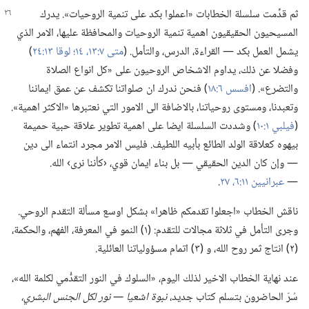
ثم قدِّمت سلسلة الخطابات «اعملوا بكد على تنمية الروحيات».‏ يدرك
المسيحيون الحقيقيون اهمية تنمية الروحيات والمحافظة عليها،‏ الامر الذي
يشمل العمل بكد —‏ القراءة،‏ الدرس،‏ والتأمل.‏ (‏
متى ٧:‏١٣،‏ ١٤؛‏
لوقا ١٣:‏٢٤
‏)‏
وفضلا عن ذلك،‏ يداوم الاشخاص الروحيون على «كل انواع الصلاة
والتضرع».‏ (‏
افسس ٦:‏١٨
‏)‏ فنحن ندرك ان صلواتنا تكشف عن عمق ايماننا
وتعبدنا،‏ ومستوى روحياتنا،‏ بالاضافة الى الامور التي نعتبرها «الاكثر اهمية».‏
(‏
فيلبي ١:‏١٠
‏)‏ وشددت السلسلة ايضا على اهمية تطوير علاقة حبية حميمة
بيهوه كعلاقة الولد الطائع بأبيه اللطيف.‏ فليس الامر مجرد انتماء الى دين
—‏ وإن كان الدين الحقيقي —‏ بل بناء ايمان قوي،‏ ‹كأننا نرى› الله.‏
—‏
عبرانيين ١١:‏٦،‏
٢٧
‏.‏
ناقش الخطاب «اجعلوا تقدمكم ظاهرا» بشكل اوسع مسألة التقدم الروحي.‏
وجرى التأمل في ثلاثة مجالات للتقدم:‏ (‏١)‏ النمو في المعرفة،‏ الفهم،‏ والحكمة،‏
(‏٢)‏ انتاج ثمر روح الله،‏ و (‏٣)‏ اتمام مسؤولياتنا العائلية.‏
عند نهاية الخطاب الاخير لذلك اليوم،‏ «السلوك في النور التقدُّمي لكلمة الله»،‏
سُرّ الحاضرون بتسلم كتاب جديد،‏
نبوة اشعيا —‏ نور لكل الجنس البشري،‏