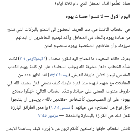
فماذا تعلَّموا اثناء المحفل الذي دام ثلاثة ايام؟‏
اليوم الاول —‏ لا تنسوا حسنات يهوه
في الخطاب الافتتاحي،‏ دعا العريف الحضور الى التمتع بالبركات التي تنتج
من عبادة يهوه باتِّحاد في المحافل.‏ وأكد لجميع الحاضرين ان ايمانهم
سيزداد وأن علاقتهم الشخصية بيهوه ستصبح امتن.‏
يعرف «الاله السعيد» ما نحتاج اليه لنكون سعداء.‏ (‏
١ تيموثاوس ١:‏١١
‏)‏ لذلك
شدَّد الخطاب «فعل مشيئة الله يجلب السعادة» على ان كلمة يهوه،‏ الكتاب
المقدس،‏ توجز افضل طريقة للعيش.‏ (‏
يوحنا ١٣:‏١٧
‏)‏ لقد اظهر عدد من
المقابلات مع شهود ليهوه منذ فترة طويلة كيف يضفي فعل مشيئة الله في
ظروف متنوعة المعنى على حياتنا.‏ وشدَّد الخطاب التالي:‏ «تهلَّلوا بصلاح
يهوه» على ان المسيحيين،‏ كأشخاص «مقتدين بالله»،‏ يريدون ان ينتجوا
«كل نوع من الصلاح» في حياتهم.‏ (‏
افسس ٥:‏١،‏
٩
‏)‏ وإحدى الطرائق البارزة
لفعل ذلك هي الكرازة بالبشارة والتلمذة.‏ —‏
مزمور ١٤٥:‏٧
‏.‏
ناقش الخطاب «ابقوا راسخين كأنكم ترون من لا يُرى» كيف يساعدنا الايمان