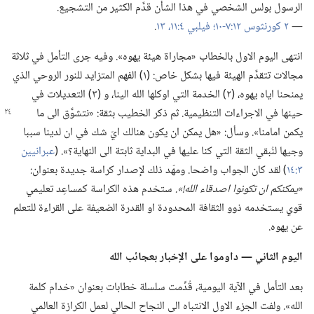
الرسول بولس الشخصي في هذا الشأن قدَّم الكثير من التشجيع.‏
—‏
٢ كورنثوس ١٢:‏٧-‏١٠؛‏
فيلبي ٤:‏١١،‏
١٣
‏.‏
انتهى اليوم الاول بالخطاب «مجاراة هيئة يهوه».‏ وفيه جرى التأمل في ثلاثة
مجالات تتقدَّم الهيئة فيها بشكل خاص:‏ (‏١)‏ الفهم المتزايد للنور الروحي الذي
يمنحنا اياه يهوه،‏ (‏٢)‏ الخدمة التي اوكلها الله الينا،‏ و (‏٣)‏ التعديلات في
حينها في الاجراءات التنظيمية.‏
ثم ذكر الخطيب بثقة:‏ «نتشوَّق الى ما
يكمن امامنا».‏ وسأل:‏ «هل يمكن ان يكون هنالك ايّ شك في ان لدينا سببا
وجيها لنُبقي الثقة التي كنا عليها في البداية ثابتة الى النهاية؟‏».‏ (‏
عبرانيين
٣:‏١٤
‏)‏ لقد كان الجواب واضحا.‏ ومهّد ذلك لإصدار كراسة جديدة بعنوان:‏
‏«يمكنكم ان تكونوا اصدقاء الله!‏».‏
ستخدم هذه الكراسة كمساعِد تعليمي
قوي يستخدمه ذوو الثقافة المحدودة او القدرة الضعيفة على القراءة للتعلم
عن يهوه.‏
اليوم الثاني —‏ داوموا على الإخبار بعجائب الله
بعد التأمل في الآية اليومية،‏ قُدِّمت سلسلة خطابات بعنوان «خدام كلمة
الله».‏ ولفت الجزء الاول الانتباه الى النجاح الحالي لعمل الكرازة العالمي