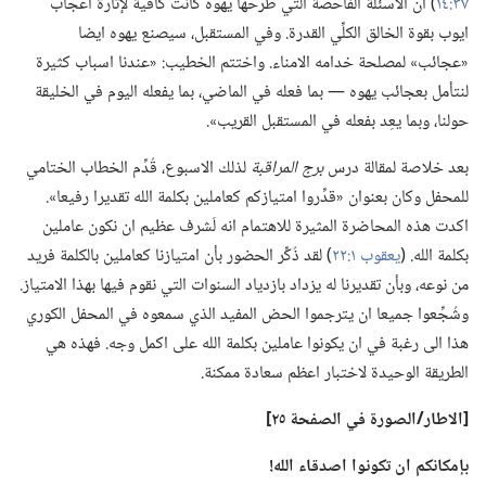
٣٧:‏١٤
‏)‏ ان الاسئلة الفاحصة التي طرحها يهوه كانت كافية لإثارة اعجاب
ايوب بقوة الخالق الكلِّي القدرة.‏ وفي المستقبل،‏ سيصنع يهوه ايضا
«عجائب» لمصلحة خدامه الامناء.‏ واختتم الخطيب:‏ «عندنا اسباب كثيرة
لنتأمل بعجائب يهوه —‏ بما فعله في الماضي،‏ بما يفعله اليوم في الخليقة
حولنا،‏ وبما يعِد بفعله في المستقبل القريب».‏
بعد خلاصة لمقالة درس
برج المراقبة
لذلك الاسبوع،‏ قُدِّم الخطاب الختامي
للمحفل وكان بعنوان «قدِّروا امتيازكم كعاملين بكلمة الله تقديرا رفيعا».‏
اكدت هذه المحاضرة المثيرة للاهتمام انه لَشرف عظيم ان نكون عاملين
بكلمة الله.‏ (‏
يعقوب ١:‏٢٢
‏)‏ لقد ذُكِّر الحضور بأن امتيازنا كعاملين بالكلمة فريد
من نوعه،‏ وبأن تقديرنا له يزداد بازدياد السنوات التي نقوم فيها بهذا الامتياز.‏
وشُجِّعوا جميعا ان يترجموا الحض المفيد الذي سمعوه في المحفل الكوري
هذا الى رغبة في ان يكونوا عاملين بكلمة الله على اكمل وجه.‏ فهذه هي
الطريقة الوحيدة لاختبار اعظم سعادة ممكنة.‏
‏[الاطار/‏الصورة
في
الصفحة ٢٥]‏
بإمكانكم ان تكونوا اصدقاء الله!‏