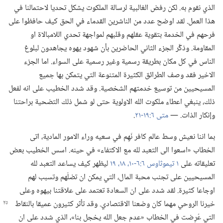
الذي نقوم به.‏ لكن رفض الغالبية لرسالة الملكوت يشكل تحديا لاحتمالنا في
هذا العمل.‏ لقد اوضح عدد من الناشرين القدماء في الحق كيف حافظوا على
فرحهم في الخدمة بتقوية عقلهم وقلبهم لمواجهة تحدي اللامبالاة او
المقاومة.‏ وذكَّر الجزء الثاني الحاضرين بأن شهود يهوه يجاهدون لبلوغ
الناس في كل مكان بطريقة رسمية وغير رسمية على السواء.‏ اما الجزء
الاخير فقد وصف الطرائق الكثيرة المتنوعة التي يتمكن بها جميع
المسيحيين من توسيع خدمتهم الشخصية.‏ وقد شدد الخطيب على انه لفعل
ذلك،‏ ينبغي اعطاء ملكوت الله الاولوية حتى لو شمل ذلك التضحية براحتنا
وإنكار الذات.‏ —‏
متى ٦:‏١٩-‏٢١
‏.‏
بما اننا نعيش وسط عالم كافر نَهِم في سعيه وراء الامور المادية،‏ اتى
الخطاب «اسعوا الى التعبد لله مع الاكتفاء» في حينه.‏ اسس الخطيب بعض
تعليقاته على
١ تيموثاوس ٦:‏٦-‏١٠،‏
١٨،‏ ١٩
ليظهر كيف يساعد التعبد لله
المسيحيين على تجنب محبة المال،‏ التي يمكن ان تضلّهم وتسبب لهم
اوجاعا كثيرة.‏ لقد شدد على ان السعادة تعتمد على علاقتنا بيهوه وعلى
خيرنا الروحي مهما كان وضعنا الاقتصادي.‏ وقد
تأثر كثيرون عميقا بالنقاط
التي عُرِضت في الخطاب «عدم جعل الله يخجل بنا»،‏ الذي شدد على ان