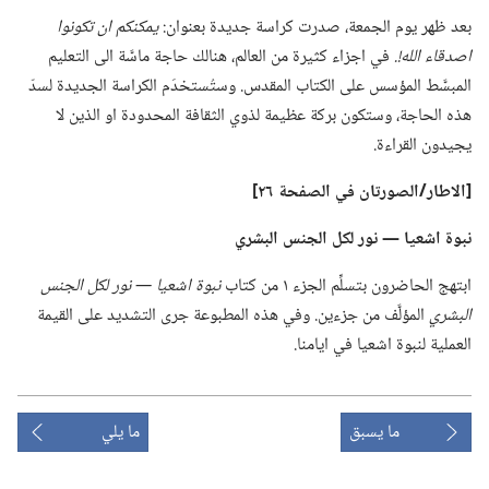
بعد ظهر يوم الجمعة،‏ صدرت كراسة جديدة بعنوان:‏
يمكنكم ان تكونوا
اصدقاء الله!‏.‏
في اجزاء كثيرة من العالم،‏ هنالك حاجة ماسَّة الى التعليم
المبسَّط المؤسس على الكتاب المقدس.‏ وستُستخدَم الكراسة الجديدة لسدّ
هذه الحاجة،‏ وستكون بركة عظيمة لذوي الثقافة المحدودة او الذين لا
يجيدون القراءة.‏
‏[الاطار/‏الصورتان
في
الصفحة ٢٦]‏
نبوة اشعيا —‏ نور لكل الجنس البشري
ابتهج الحاضرون بتسلِّم الجزء ١ من كتاب
نبوة اشعيا —‏ نور لكل الجنس
البشري
المؤلَّف من جزءين.‏ وفي هذه المطبوعة جرى التشديد على القيمة
العملية لنبوة اشعيا في ايامنا.‏
ما يسبق
ما يلي