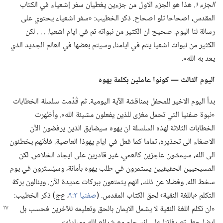
الجزء ١.‏
هذا هو الجزء الاول من جزءين يغطيان سفر إشعياء في الكتاب
المقدس،‏ اصحاحا تلو اصحاح.‏ ذكر الخطيب:‏ «سفر اشعياء يحتوي على
رسالة لنا اليوم.‏ صحيح ان الكثير من نبواته تم في ايام اشعيا.‏ .‏ .‏ .‏ لكن
الكثير من نبوات اشعيا يتم في ايامنا،‏ وسيتم بعضها في العالم الجديد الذي
يعد به الله».‏
اليوم الثالث —‏ كونوا عاملين بكلمة يهوه
بدأ اليوم الاخير للمحفل بمناقشة الآية اليومية.‏ ثم قُدِّمت سلسلة الخطابات
«نبوة صفنيا التي تحمل مغزى للذين يفعلون مشيئة الله».‏ وأظهرت
الخطابات الثلاثة لهذه السلسلة ان يهوه سيضايق الذين يرفضون الآن
الاصغاء الى تحذيره،‏ تماما كما فعل في ايام يهوذا العاصية.‏ فلأنهم يخطئون
الى الله،‏ سيمشون عاجزين كالعمي،‏ غير قادرين على ايجاد الخلاص.‏ لكن
المسيحيين الحقيقيين يستمرون في طلب يهوه بأمانة،‏ وسيُستَرون في يوم
سخط الله.‏ وفضلا عن ذلك،‏ انهم يتمتعون ببركات عديدة الآن.‏ وينالون بركة
التكلم ‹باللغة النقية› لحق الكتاب المقدس.‏ (‏
صفنيا ٣:‏٩
‏،‏
ع‌ج
‏)‏ ذكر الخطيب:‏
«ان تكلم اللغة النقية لا يشمل الايمان
بالحق وتعليمه للآخرين فحسب بل
ايضا جعل تصرفاتنا على انسجام مع شرائع الله ومبادئه».‏