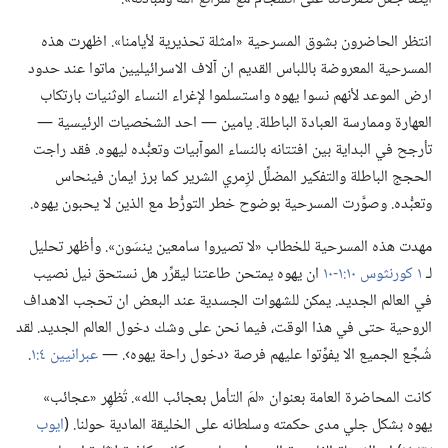
انتظر الحاضرون بشوق المسرحية «امثلة تحذيرية لأيامنا».‏ اظهرت هذه
المسرحية المعروضة باللباس القديم ان آلاف الاسرائيليين ماتوا عند حدود
ارض الموعد لأنهم نسوا يهوه واستسلموا لإغراء النساء الوثنيات بارتكاب
العهارة وممارسة العبادة الباطلة.‏ يامين —‏ احد الشخصيات الرئيسية —‏
تأرجح في البداية بين افتتانه بالنساء الموآبيات وتعبُّده ليهوه.‏ فقد راجت
الحجج الباطلة والتفكير المضلِّل لزِمري الشرير كما برز ايمان فينحاس
وتعبُّده.‏ وصوَّرت المسرحية بوضوح خطر التورُّط مع الذين لا يحبون يهوه.‏
مهدت هذه المسرحية للخطاب «لا تصيروا سامعين ينسَون».‏ وأظهر تحليل
لـ‍
١ كورنثوس ١٠:‏١-‏١٠
ان يهوه يمتحن طاعتنا ليقرِّر هل نستحق نيل نصيب
في العالم الجديد.‏ يمكن للشهوات الجسدية عند البعض ان تحجب الاهداف
الروحية حتى في هذا الوقت،‏ فيما نحن على وشك دخول العالم الجديد.‏ لقد
شُجِّع الجميع الا يفوِّتوا عليهم فرصة ‹دخول راحة يهوه›.‏ —‏
عبرانيين ٤:‏١
‏.‏
كانت المحاضرة العامة بعنوان «لمَ التأمل بعجائب الله».‏ تُظهِر «عجائب»
يهوه بشكل جلي مدى حكمته وسلطانه على الخليقة المادية حولنا.‏ (‏
ايوب