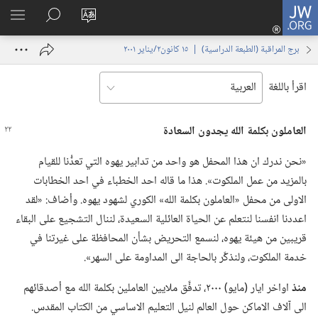
JW.ORG
تسجيل
تغيير
البحث
اظهر
الدخول
لغة
في
القائم
(يفتح
برج المراقبة (‏الطبعة الدراسية)‏ | ‏‎١٥‏ ‏‎كانون٢/يناير‏ ‎٢٠٠١
الموقع
JW.‎ORG
نافذة
جديدة)
اقرأ باللغة
العاملون بكلمة الله يجدون السعادة
‏«نحن ندرك ان هذا المحفل هو واحد من تدابير يهوه التي تعدُّنا للقيام
بالمزيد من عمل الملكوت».‏ هذا ما قاله احد الخطباء في احد الخطابات
الاولى من محفل «العاملون بكلمة الله» الكوري لشهود يهوه.‏ وأضاف:‏ «لقد
اعددنا انفسنا لنتعلم عن الحياة العائلية السعيدة،‏ لننال التشجيع على البقاء
قريبين من هيئة يهوه،‏ لنسمع التحريض بشأن المحافظة على غيرتنا في
خدمة الملكوت،‏ ولنذكَّر بالحاجة الى المداومة على السهر».‏
منذ
اواخر ايار (‏مايو)‏ ٢٠٠٠،‏ تدفَّق ملايين العاملين بكلمة الله مع أصدقائهم
الى آلاف الاماكن حول العالم لنيل التعليم الاساسي من الكتاب المقدس.‏