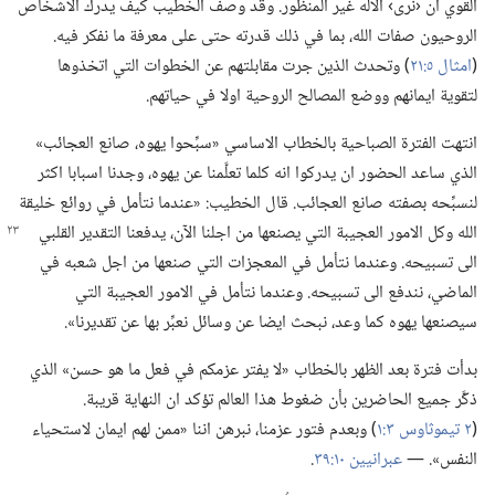
القوي ان ‹نرى› الاله غير المنظور.‏ وقد وصف الخطيب كيف يدرك الاشخاص
الروحيون صفات الله،‏ بما في ذلك قدرته حتى على معرفة ما نفكر فيه.‏
(‏
امثال ٥:‏٢١
‏)‏ وتحدث الذين جرت مقابلتهم عن الخطوات التي اتخذوها
لتقوية ايمانهم ووضع المصالح الروحية اولا في حياتهم.‏
انتهت الفترة الصباحية بالخطاب الاساسي «سبِّحوا يهوه،‏ صانع العجائب»
الذي ساعد الحضور ان يدركوا انه كلما تعلَّمنا عن يهوه،‏ وجدنا اسبابا اكثر
لنسبِّحه بصفته صانع العجائب.‏ قال الخطيب:‏ «عندما نتأمل في روائع خليقة
الله وكل الامور العجيبة التي يصنعها من اجلنا الآن،‏
يدفعنا التقدير القلبي
الى تسبيحه.‏ وعندما نتأمل في المعجزات التي صنعها من اجل شعبه في
الماضي،‏ نندفع الى تسبيحه.‏ وعندما نتأمل في الامور العجيبة التي
سيصنعها يهوه كما وعد،‏ نبحث ايضا عن وسائل نعبِّر بها عن تقديرنا».‏
بدأت فترة بعد الظهر بالخطاب «لا يفتر عزمكم في فعل ما هو حسن» الذي
ذكَّر جميع الحاضرين بأن ضغوط هذا العالم تؤكد ان النهاية قريبة.‏
(‏
٢ تيموثاوس ٣:‏١
‏)‏ وبعدم فتور عزمنا،‏ نبرهن اننا «ممن لهم ايمان لاستحياء
النفس».‏ —‏
عبرانيين ١٠:‏٣٩
‏.‏