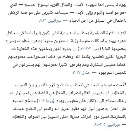
يهوه لا ينسى ابدا شهوده الامناء.‏ والمثال الفريد ليسوع المسيح —‏ الذي
«هو هو امسا واليوم وإلى الابد» —‏ سيساعد كثيرين على مواصلة الركض
باحتمال في السباق من اجل الحياة.‏ —‏
عبرانيين ١٣:‏٨
‏.‏
انتهت الفترة الصباحية بخطاب المعمودية الذي يكون بارزا دائما في محافل
شهود يهوه.‏ وكم كانت مفرحة رؤية المنتذرين حديثا يتبعون خطوات يسوع
بمعمودية الماء!‏ (‏
متى ٣:‏١٣-‏١٧
‏)‏ ان جميع الذين يتخذون هذه الخطوة قد
انجزوا الكثير كعاملين بكلمة الله.‏ وفضلا عن ذلك،‏ اصبحوا عند معموديتهم
خداما معينين للبشارة،‏ وهم يفرحون كثيرا بمعرفتهم انهم يشتركون في
تقديس اسم يهوه.‏ —‏
امثال ٢٧:‏١١
‏.‏
قُدِّمت مشورة واضحة في الخطاب «النضج لازم ‹للتمييز بين الصواب
والخطإ›».‏ ان مقاييس العالم للصواب والخطإ هي ناقصة على نحو يُرثى له.‏
ولذلك نحتاج الى الاتكال على مقاييس يهوه.‏ (‏
روما ١٢:‏٢
‏)‏ وشُجِّع الجميع
على العمل جاهدين لنيل فهم دقيق لطرق الله والنمو الى النضج.‏ عندئذ،‏
بالممارسة،‏ تصير قوى ادراكنا مدربة «على التمييز بين الصواب والخطإ».‏
—‏
عبرانيين ٥:‏١١-‏١٤
‏.‏