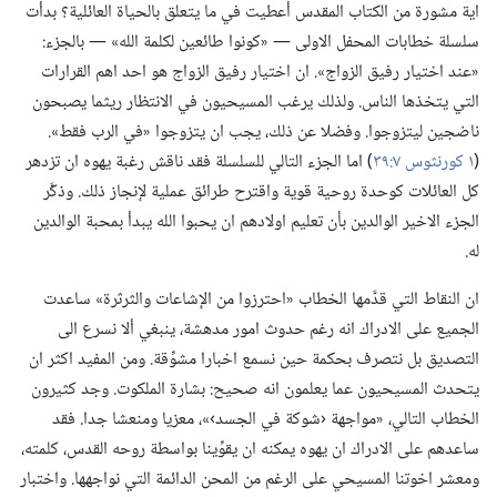
اية مشورة من الكتاب المقدس أُعطيت في ما يتعلق بالحياة العائلية؟‏ بدأت
سلسلة خطابات المحفل الاولى —‏ «كونوا طائعين لكلمة الله» —‏ بالجزء:‏
«عند اختيار رفيق الزواج».‏ ان اختيار رفيق الزواج هو احد اهم القرارات
التي يتخذها الناس.‏ ولذلك يرغب المسيحيون في الانتظار ريثما يصبحون
ناضجين ليتزوجوا.‏ وفضلا عن ذلك،‏ يجب ان يتزوجوا «في الرب فقط».‏
(‏
١ كورنثوس ٧:‏٣٩
‏)‏ اما الجزء التالي للسلسلة فقد ناقش رغبة يهوه ان تزدهر
كل العائلات كوحدة روحية قوية واقترح طرائق عملية لإنجاز ذلك.‏ وذكَّر
الجزء الاخير الوالدين بأن تعليم اولادهم ان يحبوا الله يبدأ بمحبة الوالدين
له.‏
ان النقاط التي قدَّمها الخطاب «احترزوا من الإشاعات والثرثرة» ساعدت
الجميع على الادراك انه رغم حدوث امور مدهشة،‏ ينبغي ألا نسرع الى
التصديق بل نتصرف بحكمة حين نسمع اخبارا مشوِّقة.‏ ومن المفيد اكثر ان
يتحدث المسيحيون عما يعلمون انه صحيح:‏ بشارة الملكوت.‏ وجد كثيرون
الخطاب التالي،‏ «مواجهة ‹شوكة في الجسد›»،‏ معزيا ومنعشا جدا.‏ فقد
ساعدهم على الادراك ان يهوه يمكنه ان يقوِّينا بواسطة روحه القدس،‏ كلمته،‏
ومعشر اخوتنا المسيحي على الرغم من المحن الدائمة التي نواجهها.‏ واختبار