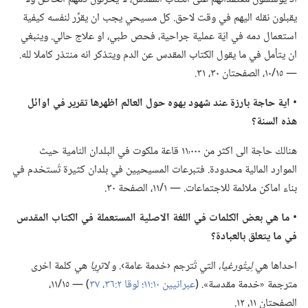
يقبلون نقله اليهم في وقت لاحق.‏ كل مسيحي يجب ان يقرِّر لنفسه كيفية
استعمال دمه في ايّة عملية جراحية،‏ فحص طبي،‏ او علاج حالي.‏ وينبغي
ان يتأمل في ما يقول الكتاب المقدس عن الدم ويتذكر انه منتذر كاملا لله.‏
—‏ ١٥/‏١٠،‏ الصفحتان ٣٠،‏ ٣١.‏
‏•
اية حاجة بارزة عند شهود يهوه حول العالم اظهرها تقرير
في
اوائل
هذه السنة؟‏
هنالك حاجة الى اكثر من ١١٬٠٠٠ قاعة ملكوت في البلدان النامية حيث
الموارد المالية محدودة.‏ فتبرعات المسيحيين في بلدان كثيرة تُستخدم في
بناء اماكن ملائمة للاجتماعات.‏ —‏ ١/‏١١،‏ الصفحة ٣٠.‏
‏•
ما هي بعض الكلمات
في
اللغة الاصلية المستعملة
في
الكتاب المقدس
في
ما يتعلق بالعبادة؟‏
احداها هي
لِيتُورغيا،‏
التي تُترجم ‹خدمة عامة›.‏ و
لاترِيا
هي كلمة اخرى
مترجمة «خدمة مقدسة».‏ (‏
عبرانيين ١٠:‏١١؛‏
لوقا ٢:‏٣٦،‏ ٣٧
‏)‏ —‏ ١٥/‏١١،‏
الصفحتان ١١،‏ ١٢.‏