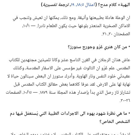
البهية» كلام مدح؟‏ (‏
امثال ٥:‏١٨،‏ ١٩
‏،‏
ترجمة تفسيرية
‏)‏
ان الوعلة هادئة بطبيعتها وأنيقة.‏ ومع ذلك،‏ يمكنها ان تعيش وتنجب في
الاماكن الصخرية المتعذر بلوغها حيث يكون الطعام نادرا.‏ —‏ ١/‏١٠،‏
الصفحتان ٣٠،‏ ٣١.‏
‏•
من كان هنري ڠرُو وجورج ستورز؟‏
عاش هذان الرجلان في القرن التاسع عشر وكانا تلميذين مجتهدين للكتاب
المقدس.‏ علم ڠرُو ان الثالوث غير مؤسس على الاسفار المقدسة،‏ وكذلك
عقيدتَي خلود النفس ونار الهاوية.‏ وأدرك ستورز ان البعض سينالون حياة لا
نهاية لها على الارض.‏ لقد عرفا كلاهما بعض حقائق الكتاب المقدس قبل
تشارلز تاز رصل الذي بدأ بإصدار هذه المجلة سنة ١٨٧٩.‏ —‏ ١٥/‏١٠،‏ الصفحات
٢٦-‏٣٠.‏
‏•
ما هي نظرة شهود يهوه الى الاجراءات الطبية التي يُستعمَل فيها دم
الشخص الخاص؟‏
اذ يؤسِّسون معتقداتهم على الكتاب المقدس،‏ لا يخزنون دمهم الخاص ولا