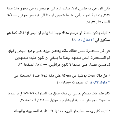
يأتي الردّ في مرحلتين.‏ اولا،‏ هنالك الردّ الى فردوس روحي يجري منذ سنة
١٩١٩.‏ وثمة ردّ آخر سيأتي عندما تتحول ارضنا الى فردوس حرفي.‏ —‏ ١/‏٩،‏
الصفحتان ١٧،‏ ١٨.‏
‏•
كيف يمكن للنملة ان ترسم مثالا جيدا لنا رغم ان ليس لها قائد كما هو
مذكور
في
الامثال ٦:‏٦-‏٨
‏؟‏
في كل مستعمرة للنمل هنالك ملكة يقتصر دورها على وضع البيض وكونها
ام المستعمرة.‏ النمل مجتهد،‏ وهذا ما ينبغي ان نكون عليه:‏ مجتهدين
لتحسين عملنا،‏ حتى عندما لا نكون مراقَبين.‏ —‏ ١٥/‏٩،‏ الصفحة ٢٦.‏
‏•
هل يؤثر موت يوشيا
في
معركة على دقة نبوة خلدة المسجلة
في
٢ ملوك ٢٢:‏٢٠
‏،‏ انه سيموت «بسلام»؟‏
كلا،‏ فقد مات بسلام بمعنى ان موته سبق شر السنوات ٦٠٩-‏٦٠٧ ق‌م،‏ عندما
حاصرت الجيوش البابلية اورشليم ودمرتها.‏ —‏ ١٥/‏٩،‏ الصفحة ٣٠.‏
‏•
كيف كان وصف سليمان للزوجة بأنها «كالظبية المحبوبة والوعلة