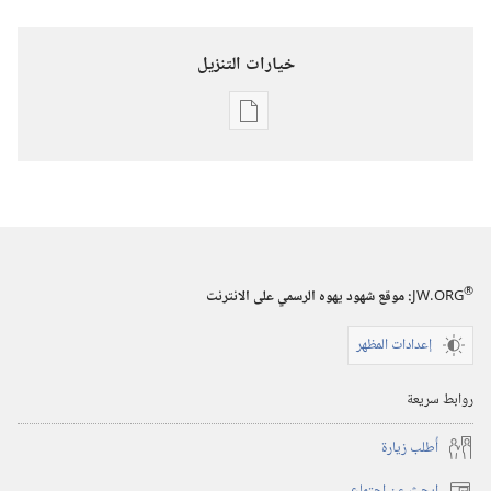
خيارات التنزيل
خيارات
تنزيل
الاصدارات
برج
المراقبة
(‏الطبعة
®
JW.ORG
:‏ موقع شهود يهوه الرسمي على الانترنت
الدراسية)‏
‏‎١٥‏ ‏‎كانون١/
إعدادات المظهر
ديسمبر‏
‎٢٠٠٠
روابط سريعة
أُطلب زيارة