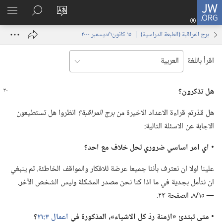
JW.ORG
تسجيل
تغيير
البحث
اظهر
الدخول
لغة
في
القائم
(يفتح
برج المراقبة (‏الطبعة الدراسية)‏ | ‏‎١٥‏ ‏‎كانون١/ديسمبر‏ ‎٢٠٠٠
الموقع
JW.‎ORG
نافذة
جديدة)
اقرأ باللغة
هل تذكرون؟‏
هل قدّرتم قراءة الاعداد الاخيرة من
برج المراقبة؟‏
انظروا هل تستطيعون
الاجابة عن الاسئلة التالية:‏
‏•
اي امر اساسي ضروري لحل خلاف مع احد؟‏
علينا اولا ان نعترف بأننا جميعا عرضة للافكار والمواقف الخاطئة.‏ ثم ينبغي
ان نتأمل بجدية في ما اذا كنا نحن مصدر المشكلة وليس الشخص الآخر.‏
—‏ ١٥/‏٨،‏ الصفحة ٢٣.‏
‏•
متى تبتدئ «ازمنة ردّ كل الاشياء»،‏ المذكورة
في
اعمال ٣:‏٢١
‏؟‏