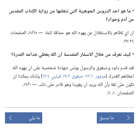
‏•
ما هو احد الدروس الجوهرية التي نتعلمها من رواية الكتاب المقدس
عن آدم وحواء؟‏
ان اي تظاهر بالاستقلال عن يهوه الله هو حماقة تامة.‏ —‏ ١٥/‏١١،‏ الصفحات
٢٤-‏٢٧.‏
‏•
كيف نعرف من خلال الاسفار المقدسة ان الله يعطي خدامه القدرة؟‏
لقد قدم داود وحبقوق والرسول بولس شهادة شخصية على ان يهوه الله
اعطاهم القدرة.‏ (‏
مزمور ٦٠:‏١٢؛‏
حبقوق ٣:‏١٩؛‏
فيلبي ٤:‏١٣
‏)‏ ولذلك يمكننا ان
نكون على ثقة بأن الله يريد ان يقوينا وهو قادر على ذلك.‏ —‏ ١/‏١٢،‏
الصفحتان ١٠،‏ ١١.‏
ما يسبق
ما يلي