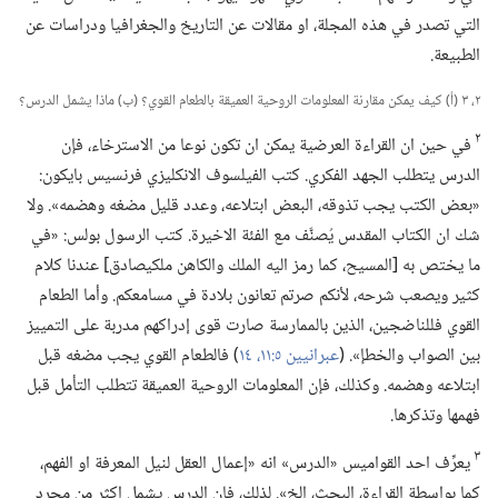
التي تصدر في هذه المجلة،‏ او مقالات عن التاريخ والجغرافيا ودراسات عن
الطبيعة.‏
٢،‏ ٣ (‏أ)‏ كيف يمكن مقارنة المعلومات الروحية العميقة بالطعام القوي؟‏ (‏ب)‏ ماذا يشمل الدرس؟‏
٢
في حين ان القراءة العرضية يمكن ان تكون نوعا من الاسترخاء،‏ فإن
الدرس يتطلب الجهد الفكري.‏ كتب الفيلسوف الانكليزي فرنسيس بايكون:‏
«بعض الكتب يجب تذوقه،‏ البعض ابتلاعه،‏ وعدد قليل مضغه وهضمه».‏ ولا
شك ان الكتاب المقدس يُصنَّف مع الفئة الاخيرة.‏ كتب الرسول بولس:‏ «في
ما يختص به [المسيح،‏ كما رمز اليه الملك والكاهن ملكيصادق] عندنا كلام
كثير ويصعب شرحه،‏ لأنكم صرتم تعانون بلادة في مسامعكم.‏ وأما الطعام
القوي فللناضجين،‏ الذين بالممارسة صارت قوى إدراكهم مدربة على التمييز
بين الصواب والخطإ».‏ (‏
عبرانيين ٥:‏١١،‏
١٤
‏)‏ فالطعام القوي يجب مضغه قبل
ابتلاعه وهضمه.‏ وكذلك،‏ فإن المعلومات الروحية العميقة تتطلب التأمل قبل
فهمها وتذكرها.‏
٣
يعرِّف احد القواميس «الدرس» انه «إعمال العقل لنيل المعرفة او الفهم،‏
كما بواسطة القراءة،‏ البحث،‏ الخ».‏ لذلك،‏ فإن الدرس يشمل اكثر من مجرد