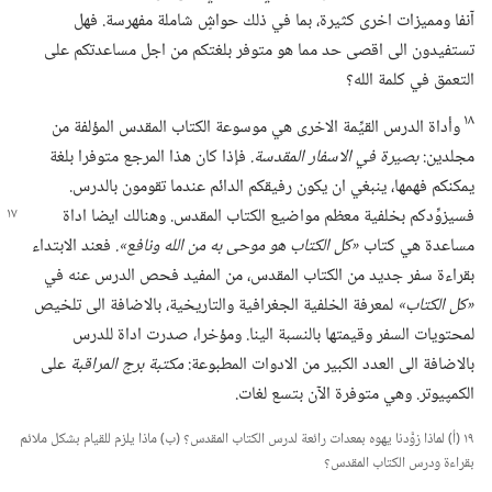
آنفا ومميزات اخرى كثيرة،‏ بما في ذلك حواشٍ شاملة مفهرسة.‏ فهل
تستفيدون الى اقصى حد مما هو متوفر بلغتكم من اجل مساعدتكم على
التعمق في كلمة الله؟‏
١٨
وأداة الدرس القيِّمة الاخرى هي موسوعة الكتاب المقدس المؤلفة من
مجلدين:‏
بصيرة
في
الاسفار المقدسة.‏
فإذا كان هذا المرجع متوفرا بلغة
يمكنكم فهمها،‏ ينبغي ان يكون رفيقكم الدائم عندما تقومون بالدرس.‏
فسيزوِّدكم بخلفية معظم مواضيع الكتاب
المقدس.‏ وهنالك ايضا اداة
مساعدة هي كتاب
‏«كل الكتاب هو موحى به من الله ونافع».‏
فعند الابتداء
بقراءة سفر جديد من الكتاب المقدس،‏ من المفيد فحص الدرس عنه في
‏«كل الكتاب»
لمعرفة الخلفية الجغرافية والتاريخية،‏ بالاضافة الى تلخيص
لمحتويات السفر وقيمتها بالنسبة الينا.‏ ومؤخرا،‏ صدرت اداة للدرس
بالاضافة الى العدد الكبير من الادوات المطبوعة:‏
مكتبة برج المراقبة
على
الكمپيوتر.‏ وهي متوفرة الآن بتسع لغات.‏
١٩ (‏أ)‏ لماذا زوَّدنا يهوه بمعدات رائعة لدرس الكتاب المقدس؟‏ (‏ب)‏ ماذا يلزم للقيام بشكل ملائم
بقراءة ودرس الكتاب المقدس؟‏