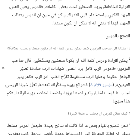
القراءة الخاطفة،‏ وربما التسطير تحت بعض الكلمات.‏ فالدرس يعني العمل،‏
الجهد الفكري،‏ واستخدام قوى الادراك.‏ ولكن في حين ان الدرس يتطلب
الجهد،‏ فهذا لا يعني انه لا يمكن ان يكون ممتعا.‏
التمتع بالدرس
٤ استنادا الى صاحب المزمور،‏ كيف يمكن لدرس كلمة الله ان يكون منعشا ويجلب المكافأة؟‏
٤
يمكن لقراءة ودرس كلمة الله ان يكونا منعشَين ومنشِّطَين.‏ قال صاحب
المزمور:‏ «ناموس الرب كامل
يرد النفس.‏ شهادات الرب صادقة تصيِّر
الجاهل حكيما.‏ وصايا الرب مستقيمة تفرِّح القلب.‏ امر الرب طاهر ينير
العينين».‏ (‏
مزمور ١٩:‏٧،‏ ٨
‏)‏ فشرائع يهوه ومذكِّراته تنعشنا،‏ تعزِّز خيرنا الروحي،‏
تجلب لنا فرحا داخليا،‏ وتنير اعيننا برؤية واضحة لمقاصد يهوه الرائعة.‏ فكم
هذا مبهج!‏
٥ كيف يمكن للدرس ان يجلب لنا متعة كبيرة؟‏
٥
نحن نتمتع بالقيام بعمل ما اذا كانت له نتائج جيدة.‏ فلجعل الدرس ممتعا،‏
ينبغي ان نطبِّق المعرفة التي اكتسبناها حديثا بأقصى سرعة.‏ كتب يعقوب:‏