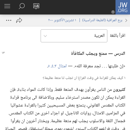
JW.ORG
تسجيل
تغيير
البحث
اظهر
الدخول
لغة
في
القائم
(يفتح
برج المراقبة (‏الطبعة الدراسية)‏ | ‏‎ ١‏ ‏‎تشرين١/أكتوبر‏ ‎٢٠٠٠
الموقع
JW.‎ORG
نافذة
جديدة)
اقرأ باللغة
الدرس —‏ ممتع ويجلب المكافأة
‏«إنْ طلبتها .‏ .‏ .‏ تجد معرفة الله».‏ —‏
امثال ٢:‏٤،‏ ٥
‏.‏
١ كيف يمكن للقراءة في وقت الفراغ ان تجلب لنا متعة عظيمة؟‏
كثيرون
من الناس يقرأون بهدف المتعة فقط.‏ وإذا كانت المواد بنّاءة،‏ فإن
القراءة يمكن ان تكون مصدر استرخاء سليم.‏ وبالاضافة الى برنامج قراءة
الكتاب المقدس القانوني،‏ يتمتع بعض المسيحيين كثيرا بالقراءة عشوائيا
في المزامير،‏ الامثال،‏ روايات الاناجيل،‏ او اجزاء اخرى من الكتاب المقدس.‏
فجمال اللغة والاسلوب يجلب لهم متعة عظيمة.‏ ويختار آخرون ان يقرأوا
في وقت فراغهم
الكتاب السنوي لشهود يهوه،‏
مجلة
استيقظ!‏،‏
قصص الحياة