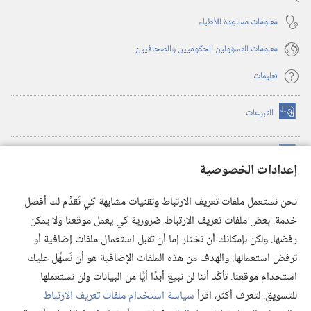
معلومات مساعِدة للأطباء
معلومات للمسؤولين الحكوميين والصحافيين
تعليمات
التبرعات
(يفتح
نافذة
جديدة)
مكتبة برج المراقبة الالكترونية
™
(يفتح
إعدادات الخصوصية
نافذة
JW Hub
جديدة)
(يفتح
نحن نستعمل ملفات تعريف الارتباط وتقنيات مشابهة كي نُقدِّم لك أفضل
نافذة
®
خدمة. بعض ملفات تعريف الارتباط ضرورية كي يعمل موقعنا ولا يمكن
تطبيق
JW Library
جديدة)
رفضها. ولكن بإمكانك أن تختار إما أن تقبل استعمال ملفات إضافية أو
مكتبة برج المراقبة
ترفض استعمالها. والهدف من هذه الملفات الإضافية هو أن نُسهِّل عليك
استخدام موقعنا. تأكَّد أننا لن نبيع أبدًا أيًّا من البيانات ولن نستعملها
للتسويق. لتعرف أكثر، اقرأ
سياسة استخدام ملفات تعريف الارتباط