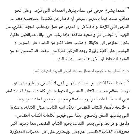
١٦
عندما يشرع حرفي في عمله،‏ يفرش المعدات التي تلزمه.‏ وعلى نحو
مماثل،‏ عندما نبدأ بالدرس،‏ ينبغي ان نختار من مكتبتنا الشخصية معدات
الدرس التي تلزمنا.‏ وإذ نتذكر ان الدرس هو عمل ويتطلب الجهد الفكري،‏ من
الجيد ان نجلس في وضعية ملائمة.‏ فإذا رغبنا في البقاء متيقظين عقليا،‏
يكون الجلوس الى طاولة او مكتب فعالا اكثر من التمدد على السرير او
الجلوس على كنبة وثيرة.‏ وبعد التركيز فترة من الوقت،‏ قد تجدون انه من
المفيد التمطط او الخروج لتنشق الهواء النقي.‏
١٧،‏ ١٨ أعطوا امثلة لكيفية استعمال معدات الدرس الجيدة المتوفرة لكم.‏
١٧
ولدينا ايضا الكثير من معدات الدرس التي لا تُضاهى.‏ والبارز بينها هو
ترجمة العالم الجديد
للكتاب المقدس،‏ المتوفرة الآن كاملا او جزئيا بـ‍ ٣٧ لغة.‏
ففي النسخة العادية من
ترجمة العالم الجديد
تجدون احالات مزدوجة
و «لائحة بأسفار الكتاب المقدس» تزوِّد اسم الكاتب،‏ مكان الكتابة،‏ والفترة
التي يغطيها السفر.‏ وتحتوي ايضا على فهرس لكلمات الكتاب المقدس،‏
ملحق،‏ وخرائط.‏ وفي بعض اللغات،‏ يُطبع الكتاب المقدس هذا بحجم اكبر،‏
معروف بـ‍
الكتاب المقدس المرجعي.‏
ويحتوي على كل المميزات المذكورة