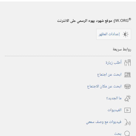
المراقبة
(‏الطبعة
®
JW.ORG
:‏ موقع شهود يهوه الرسمي على الانترنت
الدراسية)‏
إعدادات المظهر
١‏ ‏‎تشرين١/
أكتوبر‏
روابط سريعة
‎٢٠٠٠
أُطلب زيارة
ابحث عن اجتماع
(يفتح
نافذة
ابحث عن مكان الاجتماع
(يفتح
جديدة)
نافذة
ما الجديد؟‏
جديدة)
الفيديوات
فيديوات مع وصف سمعي
بحث