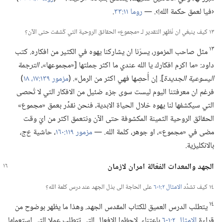
‹فيا لعمق حكمة الله!‏›.‏ —‏
روما ١١:‏٣٣
‏.‏
١٣ كيف ينبغي ان نُظهِر التقدير لـ‍ «مجموع» الحقائق الروحية التي كُشفت حتى الآن؟‏
١٣
مثل صاحب المزمور،‏ يسرّنا ان يشاركنا يهوه في الكثير من افكاره.‏ كتب
داود:‏ «ما اكرم افكارك يا الله عندي ما اكثر جملتها [«مجموعها»،‏
الترجمة
اليسوعية الجديدة
‏].‏ إن أُحصِها فهي اكثر من الرمل».‏ (‏
مزمور ١٣٩:‏١٧،‏ ١٨
‏)‏
فرغم ان معرفتنا اليوم ليست سوى جزء ضئيل من الافكار التي لا تُحصى
التي سيكشفها لنا يهوه خلال الحياة الابدية،‏ فنحن نقدِّر بعمق «مجموع»
الحقائق الروحية الثمينة المكشوفة حتى الآن ونتعمق اكثر من ايّ وقت
مضى في «مجموع»،‏ او جوهر،‏ كلمة الله.‏ —‏
مزمور ١١٩:‏١٦٠
‏،‏ حاشية
ع‌ج،‏
بالانكليزية.‏
الجهد والمعدات الفعّالة امران لازمان
١٤ كيف تشدِّد
الامثال ٢:‏١-‏٦
على الحاجة الى بذل الجهد عند درس كلمة الله؟‏
١٤
يتطلب الدرس العميق للكتاب المقدس الجهد.‏ وهذا ما يظهر بوضوح من
قراءة
الامثال ٢:‏١-‏٦
باعتناء.‏ لاحظوا الافعال التي تتطلب عملا التي استعملها