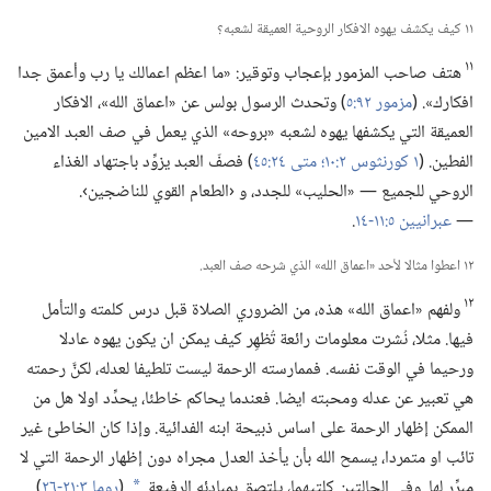
١١ كيف يكشف يهوه الافكار الروحية العميقة لشعبه؟‏
١١
هتف صاحب المزمور بإعجاب وتوقير:‏ «ما اعظم اعمالك يا رب وأعمق جدا
افكارك».‏ (‏
مزمور ٩٢:‏٥
‏)‏ وتحدث الرسول بولس عن «اعماق الله»،‏ الافكار
العميقة التي يكشفها يهوه لشعبه «بروحه» الذي يعمل في صف العبد الامين
الفطين.‏ (‏
١ كورنثوس ٢:‏١٠؛‏
متى ٢٤:‏٤٥
‏)‏ فصفّ العبد يزوِّد باجتهاد الغذاء
الروحي للجميع —‏ «الحليب» للجدد،‏ و ‹الطعام القوي للناضجين›.‏
—‏
عبرانيين ٥:‏١١-‏١٤
‏.‏
١٢ اعطوا مثالا لأحد «اعماق الله» الذي شرحه صف العبد.‏
١٢
ولفهم «اعماق الله» هذه،‏ من الضروري الصلاة قبل درس كلمته والتأمل
فيها.‏ مثلا،‏ نُشرت معلومات رائعة تُظهِر كيف يمكن ان يكون يهوه عادلا
ورحيما في الوقت نفسه.‏ فممارسته الرحمة ليست تلطيفا لعدله،‏ لكنَّ رحمته
هي تعبير عن عدله ومحبته ايضا.‏ فعندما يحاكم خاطئا،‏ يحدِّد اولا هل من
الممكن إظهار الرحمة على اساس ذبيحة ابنه الفدائية.‏ وإذا كان الخاطئ غير
تائب او متمردا،‏ يسمح الله بأن يأخذ العدل مجراه دون إظهار الرحمة التي لا
مبرِّر لها.‏ وفي الحالتين كلتيهما،‏ يلتصق بمبادئه الرفيعة.‏
(‏
روما ٣:‏٢١-‏٢٦
‏)‏
*