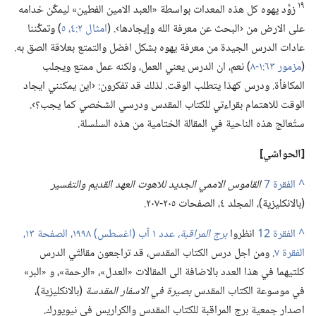
١٩
زوَّد يهوه كل هذه المعدات بواسطة «العبد الامين الفطين» ليمكِّن خدامه
على الارض من ‹البحث عن معرفة الله وإيجادها›.‏ (‏
امثال ٢:‏٤،‏ ٥
‏)‏ وتمكِّننا
عادات الدرس الجيدة من معرفة يهوه بشكل افضل والتمتع بعلاقة الصق به.‏
(‏
مزمور ٦٣:‏١-‏٨
‏)‏ نعم،‏ ان الدرس يعني العمل،‏ ولكنه عمل ممتع ويجلب
المكافأة.‏ ودرس كهذا يتطلب الوقت.‏ لذلك قد تفكرون:‏ ‹اين يمكنني ايجاد
الوقت للاهتمام بقراءتي للكتاب المقدس ودرسي الشخصي كما يجب؟‏›.‏
ستُعالج هذه الناحية في المقالة الختامية من هذه السلسلة.‏
‏[الحواشي]‏
^
القاموس الاممي الجديد للاهوت العهد القديم والتفسير
‏(‏بالانكليزية)‏،‏ المجلد ٤،‏ الصفحات ٢٠٥-‏٢٠٧.‏
^
انظروا
برج المراقبة،‏
عدد ١ آب (‏اغسطس)‏ ١٩٩٨،‏ الصفحة ١٣،‏
الفقرة ٧
‏.‏ ومن اجل درس الكتاب المقدس،‏ قد تراجعون مقالتَي الدرس
كلتيهما في هذا العدد بالاضافة الى المقالات «العدل»،‏ «الرحمة»،‏ و «البر»
في موسوعة الكتاب المقدس
بصيرة
في
الاسفار المقدسة
‏(‏بالانكليزية)‏،‏
اصدار جمعية برج المراقبة للكتاب المقدس والكراريس في نيويورك.‏