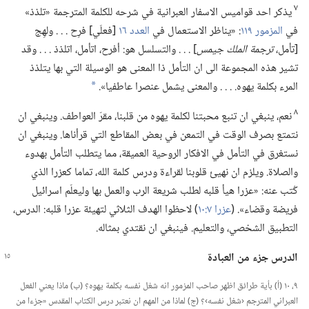
٧
يذكر احد قواميس الاسفار العبرانية في شرحه للكلمة المترجمة «تلذذ»
في
المزمور ١١٩
‏:‏ «يناظر الاستعمال في
العدد ١٦
[فعلَي] فرِح .‏ .‏ .‏ ولهِج
[تأمل،‏
ترجمة الملك جيمس
‏] .‏ .‏ .‏ والتسلسل هو:‏ أفرح،‏ اتأمل،‏ اتلذذ .‏ .‏ .‏ وقد
تشير هذه المجموعة الى ان التأمل ذا المعنى هو الوسيلة التي بها يتلذذ
المرء بكلمة يهوه.‏ .‏ .‏ .‏ والمعنى يشمل عنصرا عاطفيا».‏
*
٨
نعم،‏ ينبغي ان تنبع محبتنا لكلمة يهوه من قلبنا،‏ مقرّ العواطف.‏ وينبغي ان
نتمتع بصرف الوقت في التمعن في بعض المقاطع التي قرأناها.‏ وينبغي ان
نستغرق في التأمل في الافكار الروحية العميقة،‏ مما يتطلب التأمل بهدوء
والصلاة.‏ ويلزم ان نهيئ قلوبنا لقراءة ودرس كلمة الله،‏ تماما كعزرا الذي
كُتب عنه:‏ «عزرا هيأ قلبه لطلب شريعة الرب والعمل بها وليعلّم اسرائيل
فريضة وقضاء».‏ (‏
عزرا ٧:‏١٠
‏)‏ لاحظوا الهدف الثلاثي لتهيئة عزرا قلبه:‏ الدرس،‏
التطبيق الشخصي،‏ والتعليم.‏ فينبغي ان نقتدي بمثاله.‏
الدرس جزء من العبادة
٩،‏ ١٠ (‏أ)‏ بأية طرائق اظهر صاحب المزمور انه شغل نفسه بكلمة يهوه؟‏ (‏ب)‏ ماذا يعني الفعل
العبراني المترجم ‹شغل نفسه›؟‏ (‏ج)‏ لماذا من المهم ان نعتبر درس الكتاب المقدس «جزءا من