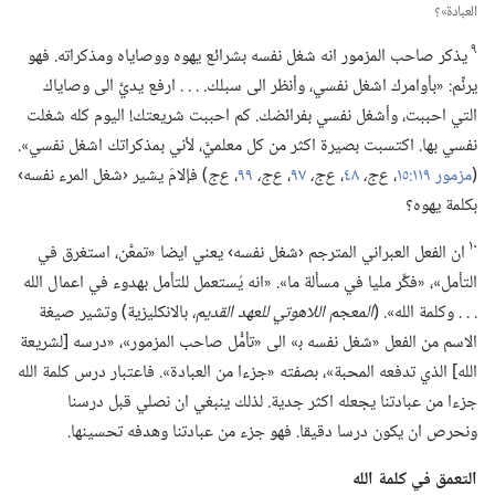
العبادة»؟‏
٩
يذكر صاحب المزمور انه شغل نفسه بشرائع يهوه ووصاياه ومذكراته.‏ فهو
يرنِّم:‏ «بأوامرك اشغل نفسي،‏ وأنظر الى سبلك.‏ .‏ .‏ .‏ ارفع يديَّ الى وصاياك
التي احببت،‏ وأشغل نفسي بفرائضك.‏ كم احببت شريعتك!‏ اليوم كله شغلت
نفسي بها.‏ اكتسبت بصيرة اكثر من كل معلميَّ،‏ لأني بمذكراتك اشغل نفسي».‏
(‏
مزمور ١١٩:‏١٥
‏،‏
ع‌ج،‏
٤٨
‏،‏
ع‌ج،‏
٩٧
‏،‏
ع‌ج،‏
٩٩
‏،‏
ع‌ج
‏)‏ فإلامَ يشير ‹شغل المرء نفسه›
بكلمة يهوه؟‏
١٠
ان الفعل العبراني المترجم ‹شغل نفسه› يعني ايضا «تمعَّن،‏ استغرق في
التأمل»،‏ «فكَّر مليا في مسألة ما».‏ «انه يُستعمل للتأمل بهدوء في اعمال الله
.‏ .‏ .‏ وكلمة الله».‏ (‏
المعجم اللاهوتي للعهد القديم،‏
بالانكليزية)‏ وتشير صيغة
الاسم من الفعل «شغل نفسه ب‍» الى «تأمُّل صاحب المزمور»،‏ «درسه [لشريعة
الله] الذي تدفعه المحبة»،‏ بصفته «جزءا من العبادة».‏ فاعتبار درس كلمة الله
جزءا من عبادتنا يجعله اكثر جدية.‏ لذلك ينبغي ان نصلي قبل درسنا
ونحرص ان يكون درسا دقيقا.‏ فهو جزء من عبادتنا وهدفه تحسينها.‏
التعمق
في
كلمة الله