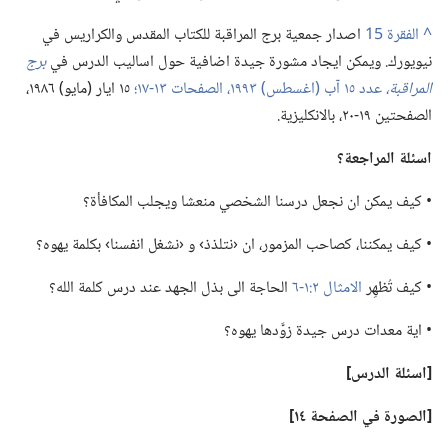
^
اصدار جمعية برج المراقبة للكتاب المقدس والكراريس في
نيويورك.‏ ويمكن ايجاد مشورة جيدة اضافية حول اساليب الدرس في
برج
المراقبة،‏
عدد ١٥ آب (‏اغسطس)‏ ١٩٩٣،‏ الصفحات ١٣-‏١٧؛‏
١٥ ايار (‏مايو)‏ ١٩٨٦،‏
الصفحتين ١٩-‏٢٠،‏ بالانكليزية.‏
اسئلة المراجعة؟‏
‏• كيف يمكن ان نجعل درسنا الشخصي منعشا ويجلب المكافأة؟‏
‏• كيف يمكننا،‏ كصاحب المزمور،‏ ان ‹نتلذذ› و ‹نشغل انفسنا› بكلمة يهوه؟‏
‏• كيف تُظهِر
الامثال ٢:‏١-‏٦
الحاجة الى بذل الجهد عند درس كلمة الله؟‏
‏• اية معدات درس جيدة زوَّدها يهوه؟‏
‏[اسئلة الدرس]‏
‏[الصورة في الصفحة ١٤]‏