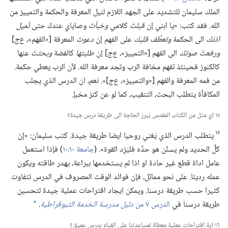
الملك سليمان للتشديد على الجهد اللازم لنيل المعرفة والحكمة والتمييز من
الله.‏ فقد كتب:‏ «يا ابني إن
قبلتَ
كلامي
وخبأتَ
وصاياي عندك حتى
تُميل
اذنك
الى الحكمة
وتعطِّف قلبك
على الفهم إن
دعوتَ
المعرفة [«الفهم»،‏
ع‌ج
‏]
ورفعتَ صوتك
الى الفهم [«التمييز»،‏
ع‌ج
‏] إن
طلبتها
كالفضة
وبحثتَ
عنها
كالكنوز فحينئذ تفهم مخافة الرب وتجد معرفة الله.‏ لأن الرب يعطي حكمة.‏
من فمه المعرفة والفهم [«والتمييز»،‏
ع‌ج
‏]».‏ نعم،‏ ان الدرس الذي يجلب
المكافأة يتطلب البحث،‏ التنقيب،‏ كما لو عن كنز مخبإ.‏
١٥ ايّ مثل من الكتاب المقدس يُبرز الحاجة الى طريقة درس جيدة؟‏
١٥
يتطلب الدرس الذي يُغني روحيا ايضا طريقة جيدة.‏ كتب سليمان:‏ «إنْ
كَلَّ الحديد ولم يسنِّن هو حدَّه فليَزِد القوة».‏ (‏
جامعة ١٠:‏١٠
‏)‏ فإذا استعمل
عامل اداة قطع غير حادة او اذا لم يستخدمها ببراعة،‏ يهدر طاقته ويكون
عمله رديئا.‏ على نحو مماثل،‏ فإن فوائد الوقت المصروف في الدرس تتفاوت
كثيرا حسب طريقة درسنا.‏ ويمكن ايجاد اقتراحات عملية جيدة لتحسين
طريقة درسنا في
الدرس ٧ من
دليل مدرسة الخدمة الثيوقراطية
‏.‏
*
١٦ اية اقتراحات عملية معطاة لمساعدتنا على القيام بدرس عميق؟‏