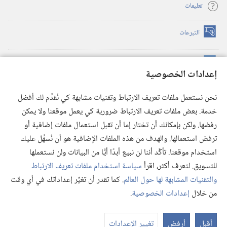
تعليمات
التبرعات
(يفتح
نافذة
جديدة)
مكتبة برج المراقبة الالكترونية
™
(يفتح
إعدادات الخصوصية
نافذة
JW Hub
جديدة)
(يفتح
نحن نستعمل ملفات تعريف الارتباط وتقنيات مشابهة كي نُقدِّم لك أفضل
نافذة
®
خدمة. بعض ملفات تعريف الارتباط ضرورية كي يعمل موقعنا ولا يمكن
تطبيق
JW Library
جديدة)
رفضها. ولكن بإمكانك أن تختار إما أن تقبل استعمال ملفات إضافية أو
مكتبة برج المراقبة
ترفض استعمالها. والهدف من هذه الملفات الإضافية هو أن نُسهِّل عليك
استخدام موقعنا. تأكَّد أننا لن نبيع أبدًا أيًّا من البيانات ولن نستعملها
للتسويق. لتعرف أكثر، اقرأ
سياسة استخدام ملفات تعريف الارتباط
والتقنيات المشابهة لها حول العالم
. كما تقدر أن تغيِّر إعداداتك في أي وقت
Copyright
© 2026 .Watch Tower Bible and Tract Society of Pennsylvania
من خلال
إعدادات الخصوصية
.
شروط الاستخدام
|
سياسة الخصوصية
|
إعدادات الخصوصية
عر
الم
أقبل
أرفض
تغيير الإعدادات