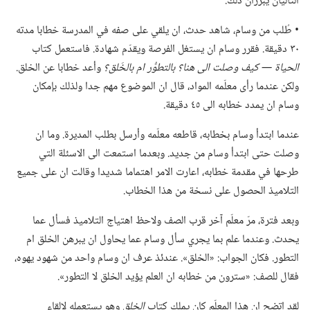
التاليان يبرزان ذلك.‏
‏• طُلب من وسام،‏ شاهد حدث،‏ ان يلقي على صفه في المدرسة خطابا مدته
٣٠ دقيقة.‏ فقرر وسام ان يستغل الفرصة ويقدّم شهادة.‏ فاستعمل كتاب
الحياة —‏ كيف وصلت الى هنا؟‏ بالتطوُّر ام بالخَلق؟‏
وأعد خطابا عن الخلق.‏
ولكن عندما رأى معلّمه المواد،‏ قال ان الموضوع مهم جدا ولذلك بإمكان
وسام ان يمدد خطابه الى ٤٥ دقيقة.‏
عندما ابتدأ وسام بخطابه،‏ قاطعه معلّمه وأرسل بطلب المديرة.‏ وما ان
وصلت حتى ابتدأ وسام من جديد.‏ وبعدما استمعت الى الاسئلة التي
طرحها في مقدمة خطابه،‏ اعارت الامر اهتماما شديدا وقالت ان على جميع
التلاميذ الحصول على نسخة من هذا الخطاب.‏
وبعد فترة،‏ مرّ معلّم آخر قرب الصف ولاحظ اهتياج التلاميذ فسأل عما
يحدث.‏ وعندما علم بما يجري سأل وسام عما يحاول ان يبرهن الخلق ام
التطور.‏ فكان الجواب:‏ «الخلق».‏ عندئذ عرف ان وسام واحد من شهود يهوه،‏
فقال للصف:‏ «سترون من خطابه ان العلم يؤيد الخلق لا التطور».‏
لقد اتضح ان هذا المعلّم كان يملك كتاب
الخلق
وهو يستعمله لالقاء