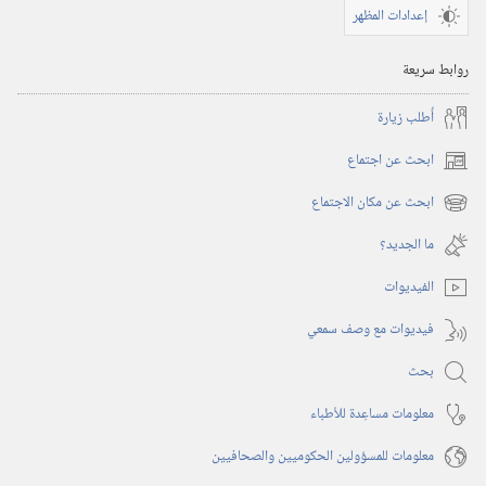
إعدادات المظهر
١‏ ‏‎آب/
أغسطس‏
روابط سريعة
‎٢٠٠٠
أُطلب زيارة
ابحث عن اجتماع
(يفتح
نافذة
ابحث عن مكان الاجتماع
(يفتح
جديدة)
نافذة
ما الجديد؟‏
جديدة)
الفيديوات
فيديوات مع وصف سمعي
بحث
معلومات مساعِدة للأطباء
معلومات للمسؤولين الحكوميين والصحافيين