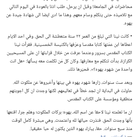
محاضرات في الجامعة!‏ وقبل ان يرحل،‏ طلب اذنا بالعودة في اليوم التالي
مع تلاميذه حتى يتكلم وسام معهم.‏ وهذا ما ادى ايضا الى شهادة جيدة عن
يهوه.‏
‏• كانت نينا التي تبلغ من العمر ٢٢ سنة متعطشة الى الحق.‏ وفي احد الايام
اعطاها ابن عمّتها كتابا مقدسا وعرّفها بالكنيسة الخمسينية.‏ فقرأت نينا
الكتاب المقدس بسرور وعندما عرفت من خلال قراءتها ان على المسيحيين
الكرازة،‏ بدأت تتكلم مع معارفها.‏ وكان كل مَن تكلمت معه يسألها:‏ «هل انت
واحدة من شهود يهوه؟‏».‏ فحيّرها ذلك.‏
وبعد ست سنوات،‏ زارها شهود يهوه في بيتها وأخبروها عن ملكوت الله.‏
حاولت في البداية ان تجد خطأ في تعاليمهم.‏ لكنها وجدت ان كل اجوبتهم
منطقية ومؤسسة على الكتاب المقدس.‏
ان ما تعلمته نينا لاحقا عن اسم الله،‏ يهوه؛‏ بركات الملكوت؛‏ وهلم جرا،‏ اقنعها
بأنها وجدت الحق.‏ فنذرت حياتها لله واعتمدت.‏ وهي مبشرة كامل الوقت
منذ سبع سنوات.‏ حقا،‏ يبارك يهوه الذين يكنّون له حبا حقيقيا.‏