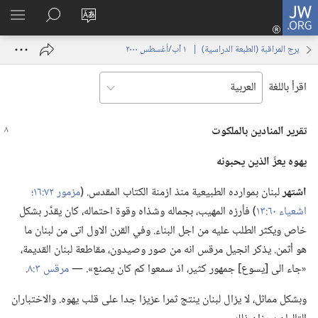
JW.ORG
تسجيل
تغيير
البحث
اظهر
الدخول
لغة
في
القائم
(يفتح
برج المراقبة (‏الطبعة الدراسية)‏ | ‏‎ ١‏ ‏‎آب/أغسطس‏ ‎٢٠٠٠
الموقع
JW.‎ORG
نافذة
جديدة)
اقرأ باللغة
تقرير المنادين بالملكوت
يهوه يعزّ الذين يحبونه
اشتهر
لبنان بموارده الطبيعية منذ ازمنة الكتاب المقدس.‏ (‏
مزمور ٧٢:‏١٦؛‏
اشعياء ٦٠:‏١٣
‏)‏ فأرزه المهيب،‏ بجماله وشذاه وقوة احتماله،‏ كان يقدَّر بشكل
خاص ويكثر الطلب عليه من اجل البناء.‏ وفي القرن الاول اتى من لبنان ما
هو أثمن.‏ يذكر انجيل مرقس انه من صور وصيدون،‏ مقاطعة لبنان القديمة،‏
«جاء الى [يسوع] جمهور كثير،‏ اذ سمعوا كم كان يصنع».‏ —‏
مرقس ٣:‏٨
‏.‏
وبشكل مماثل،‏ لا يزال لبنان ينتج ثمرا عزيزا جدا على قلب يهوه.‏ والاختباران