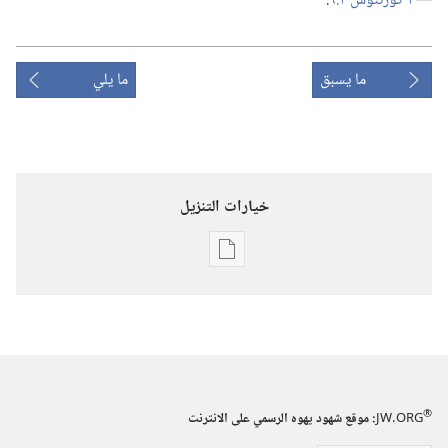
—‏
١ كورنثوس ٢:‏٩
‏.‏
ما يسبق
ما يلي
خيارات التنزيل
خيارات
تنزيل
الاصدارات
برج
المراقبة
(‏الطبعة
®
JW.ORG
:‏ موقع شهود يهوه الرسمي على الانترنت
الدراسية)‏