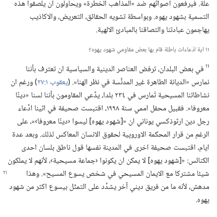
علّة.‏ فيرفعون اصواتَهم ضد «المذاهب الخطرة» ويحاولون ان يلصقوا هذه
التسمية بشهود يهوه.‏ وبواسطة تشويه الحقائق،‏ التعريض،‏ والاكاذيب
يهاجمون عبادتنا والتصاقنا بالمبادئ الالهية.‏
١١ اية ادّعاءات باطلة قام بها بعض مقاومي شهود يهوه؟‏
١١
في بعض البلدان،‏ ترفض العناصر الدينية والسياسية ان تعترف بأننا
نمارس «الديانة الطاهرة غير المدنَّسة في نظر الهنا».‏ (‏
يعقوب ١:‏٢٧
‏)‏ ورغم ان
نشاطاتنا المسيحية تُمارس في ٢٣٤ بلدا،‏ يدَّعي المقاومون بأننا لسنا «دينًا
معروفا».‏ فقبيل محفل اممي سنة ١٩٩٨،‏ اقتبست صحيفة في اثينا ادِّعاء
رجل دين ارثوذكسي يوناني ان «[شهود يهوه] ليسوا ‹دينًا معروفا›»،‏ على
الرغم من قرار المحكمة الاوروپية لحقوق الانسان المعاكس لذلك.‏ وبعد عدة
ايام،‏ اقتبست صحيفة اخرى في المدينة نفسها قول ناطق بلسان احدى
الكنائس:‏ «[شهود يهوه] لا يمكن ان يكونوا ‹جماعة مسيحية›،‏ لأنهم لا يملكون
شيئا مشتركا مع الايمان المسيحي في شخص يسوع المسيح».‏ وهذا
مدهش،‏ لأنه ما من فريق ديني آخر يشدِّد على التمثّل بيسوع اكثر من شهود
يهوه.‏