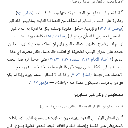
١٢ ماذا يجب ان نفعل في حربنا الروحية؟‏
١٢
اننا نحاول الدفاع عن البشارة وتثبيتها بوسائل قانونية.‏ (‏
فيلبي ١:‏٧
‏)‏
وعلاوة على ذلك،‏ لن نساير او نخفِّف من التصاقنا الثابت بمقاييس الله للبر.‏
(‏
تيطس ٢:‏١٠،‏
١٢
‏)‏ وكإرميا،‏ ‹ننطِّق حقوينا ونتكلم بكل ما امرنا به الله›،‏ غير
سامحين لمحاربي الله بأن يريعونا.‏ (‏
ارميا ١:‏١٧،‏ ١٨
‏)‏ وكلمة يهوه المقدسة،‏
ترسم لنا بوضوح الطريق الصائب الذي يلزم ان نسلكه.‏ ونحن لا نريد ابدا ان
نعتمد على ‹ذراع البشر› الضعيفة او نطلب «الاحتماء بظل مصر»،‏ اي هذا
العالم.‏ (‏
٢ أخبار الايام ٣٢:‏٨؛‏
اشعياء ٣٠:‏٣؛‏
٣١:‏١-‏٣
‏)‏ ففي حربنا الروحية،‏ يجب
ان نستمر في الاتكال على يهوه بكل قلبنا،‏ جعله يوجِّه خطواتنا،‏ وعدم
الاعتماد على فهمنا.‏ (‏
امثال ٣:‏٥-‏٧
‏)‏ وإذا كنا لا نحظى بدعم يهوه وإذا لم يكن
هو مَن يحرسنا،‏ فسيكون عملنا كله «باطلا».‏ —‏
مزمور ١٢٧:‏١
‏.‏
مضطهَدون ولكن غير مسايرين
١٣ لماذا يمكن ان يُقال ان الهجوم الشيطاني على يسوع قد فشل؟‏
١٣
ان المثال الرئيسي للتعبد ليهوه دون مسايرة هو يسوع،‏ الذي اتُّهم باطلا
بالتحريض على الفتنة وإفساد النظام القائم.‏ فبعد فحص قضية يسوع،‏ كان