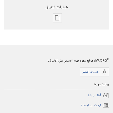
خيارات التنزيل
خيارات
تنزيل
الاصدارات
برج
المراقبة
(‏الطبعة
®
JW.ORG
:‏ موقع شهود يهوه الرسمي على الانترنت
الدراسية)‏
إعدادات المظهر
١‏ ‏‎نيسان/
أبريل‏
روابط سريعة
‎٢٠٠٠
أُطلب زيارة
ابحث عن اجتماع
(يفتح