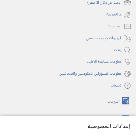
نافذة
ابحث عن مكان الاجتماع
(يفتح
جديدة)
نافذة
ما الجديد؟‏
جديدة)
الفيديوات
فيديوات مع وصف سمعي
بحث
معلومات مساعِدة للأطباء
معلومات للمسؤولين الحكوميين والصحافيين
تعليمات
التبرعات
(يفتح
نافذة
جديدة)
مكتبة برج المراقبة الالكترونية
™
(يفتح
إعدادات الخصوصية
نافذة
JW Hub