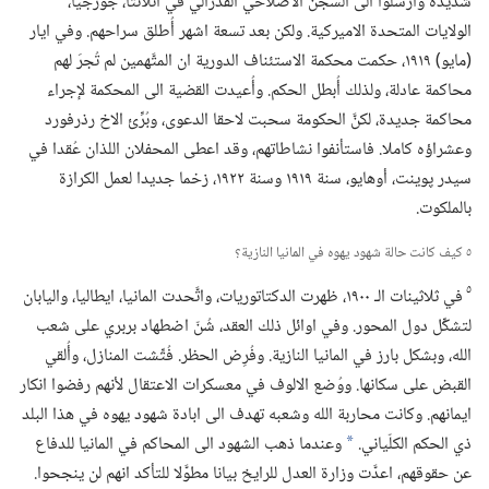
شديدة وأُرسلوا الى السجن الاصلاحي الفدرالي في أتلانتا،‏ جورجيا،‏
الولايات المتحدة الاميركية.‏ ولكن بعد تسعة اشهر أُطلق سراحهم.‏ وفي ايار
(‏مايو)‏ ١٩١٩،‏ حكمت محكمة الاستئناف الدورية ان المتَّهمين لم تُجرَ لهم
محاكمة عادلة،‏ ولذلك أُبطل الحكم.‏ وأُعيدت القضية الى المحكمة لإجراء
محاكمة جديدة،‏ لكنَّ الحكومة سحبت لاحقا الدعوى،‏ وبُرِّئ الاخ رذرفورد
وعشراؤه كاملا.‏ فاستأنفوا نشاطاتهم،‏ وقد اعطى المحفلان اللذان عُقدا في
سيدر پوينت،‏ أوهايو،‏ سنة ١٩١٩ وسنة ١٩٢٢،‏ زخما جديدا لعمل الكرازة
بالملكوت.‏
٥ كيف كانت حالة شهود يهوه في المانيا النازية؟‏
٥
في ثلاثينات الـ‍ ١٩٠٠،‏ ظهرت الدكتاتوريات،‏ واتَّحدت المانيا،‏ ايطاليا،‏ واليابان
لتشكِّل دول المحور.‏ وفي اوائل ذلك العقد،‏ شُنّ اضطهاد بربري على شعب
الله،‏ وبشكل بارز في المانيا النازية.‏ وفُرِض الحظر.‏ فُتِّشت المنازل،‏ وأُلقي
القبض على سكانها.‏ ووُضع الالوف في معسكرات الاعتقال لأنهم رفضوا انكار
ايمانهم.‏ وكانت محاربة الله وشعبه تهدف الى ابادة شهود يهوه في هذا البلد
ذي الحكم الكلّياني.‏
وعندما ذهب الشهود الى المحاكم في المانيا للدفاع
*
عن حقوقهم،‏ اعدَّت وزارة العدل للرايخ بيانا مطوَّلا للتأكد انهم لن ينجحوا.‏