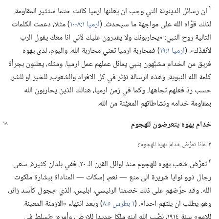
٢
ان رسائل الدينونة التي وجب ان يعلنها ارميا كانت حتما ستثير المقاومة.‏
لذلك قوَّاه الله على مواجهة ما سيحدث.‏ (‏
ارميا ١:‏٨-‏١٠
‏)‏ مثلا،‏ دعمت الكلمات
التالية روح النبي:‏ «يحاربونك ولا يقدرون عليك لأني انا معك يقول الرب
لأنقذَك».‏ (‏
ارميا ١:‏١٩
‏)‏ فمحاربة ارميا تعني محاربة الله.‏ واليوم،‏ لدى يهوه
فريق من الخدام مشبَّهون بنبي يماثل عملهم عمل ارميا.‏ ومثله،‏ يعلنون بجرأة
كلمة الله النبوية.‏ وهذه الرسالة تؤثر في كل الافراد والشعوب،‏ للخير او للشر،‏
حسب ردّ فعلهم تجاهها.‏ وكما في زمن ارميا،‏ هنالك الذين يحاربون الله
بمقاومة خدامه ونشاطاتهم المعيَّنة من الله.‏
خدام يهوه يتعرضون للهجوم
٣ لماذا تعرَّض خدام يهوه للهجوم؟‏
٣
تعرَّض شعب يهوه للهجوم منذ اوائل القرن الـ‍ ٢٠.‏ ففي بلدان كثيرة،‏ سعى
رجال ذوو نوايا شريرة الى منع —‏ نعم،‏ إسكات —‏ المناداة ببشارة ملكوت
الله.‏ وقد حرَّضهم على ذلك خصمنا الرئيسي،‏ ابليس،‏ الذي «يجول كأسد زائر،‏
وهو يطلب ان يلتهم احدا».‏ (‏
١ بطرس ٥:‏٨
‏)‏ وبعد انتهاء «الازمنة المعينة
للامم» سنة ١٩١٤،‏ نصَّب الله ابنه ملكا جديدا للارض،‏ وأمره:‏ «تسلط في