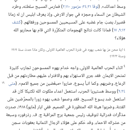
وسط اعدائك».‏ (‏
لوقا ٢١:‏٢٤؛‏
مزمور ١١٠:‏٢
‏)‏ فمارس المسيح سلطته،‏ وطرد
الشيطان من السماء وحجزه في جوار الارض.‏ وإذ يعرف ابليس ان له زمانا
قصيرا،‏ يصبّ جام غضبه على المسيحيين الممسوحين ورفقائهم.‏ (‏
كشف
١٢:‏٩،‏
١٧
‏)‏ فماذا كانت نتائج الهجومات المتكرِّرة التي قام بها محاربو الله
هؤلاء؟‏
٤ اية محن مرّ بها شعب يهوه في فترة الحرب العالمية الاولى،‏ ولكن ماذا حدث سنة ١٩١٩
وسنة ١٩٢٢؟‏
٤
اثناء الحرب العالمية الاولى،‏ واجه خدام يهوه الممسوحون تجارب كثيرة
تمتحن الايمان.‏ فقد جرى الاستهزاء بهم والافتراء عليهم،‏ مطاردتهم من قبل
الرعاع،‏ وضربهم.‏
وكما انبأ يسوع،‏ صاروا «مبغَضين من جميع الامم».‏ (‏
متى
٢٤:‏٩
‏)‏ ووسط هستيريا الحرب،‏ استعمل اعداء ملكوت الله تكتيكا كان قد
استُعمل ضد يسوع المسيح.‏ فقد وصموا شعب يهوه زورا بالمحرِّضين على
الفتنة،‏ وضربوا هيئة الله المنظورة في الصميم.‏ ففي ايار (‏مايو)‏ ١٩١٨،‏ صدرت
مذكِّرات فدرالية لتوقيف رئيس جمعية برج المراقبة ج.‏ ف.‏ رذرفورد وسبعة
من عشرائه الاحماء.‏ وقد حُكم على هؤلاء الرجال الثمانية بعقوبات سجن