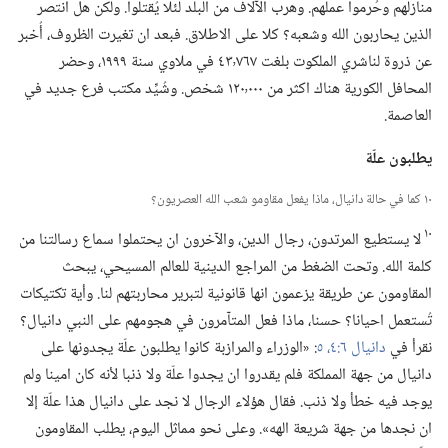
منازلهم وحُرموا عملهم.‏ وهرب الآلاف من البلد لئلا يُقتلوا.‏ ولكن هل انتصر
الذين يحاربون الله وشعبه؟‏ كلا على الاطلاق.‏ فبعد ان تغيرت الظروف،‏ أُخبر
عن ذروة لناشري الملكوت بلغت ٤٣٬٧٦٧ في ملاوي سنة ١٩٩٩،‏ وحضر
المحافل الكورية هناك اكثر من ١٢٠٬٠٠٠ شخص.‏ وشُيِّد مكتب فرع جديد في
العاصمة.‏
يطلبون علّة
١٠ كما في حالة دانيال،‏ ماذا يفعل مقاومو شعب الله العصريون؟‏
١٠
لا يستطيع المرتدون،‏ رجال الدين،‏ والآخرون ان يحتملوا سماع رسالتنا من
كلمة الله.‏ وتحت الضغط من المراجع الدينية للعالم المسيحي،‏ يبحث
المقاومون عن طريقة يزعمون انها قانونية لتبرير محاربتهم لنا.‏ وأية تكتيكات
تُستعمل احيانا؟‏ حسنا،‏ ماذا فعل المتآمرون في هجومهم على النبي دانيال؟‏
نقرأ في
دانيال ٦:‏٤،‏ ٥
‏:‏ «الوزراء والمرازبة كانوا يطلبون علّة يجدونها على
دانيال من جهة المملكة فلم يقدروا ان يجدوا علّة ولا ذنبا لأنه كان امينا ولم
يوجد فيه خطأ ولا ذنب.‏ فقال هؤلاء الرجال لا نجد على دانيال هذا علّة إلا
ان نجدها من جهة شريعة الهه».‏ وعلى نحو مماثل اليوم،‏ يطلب المقاومون