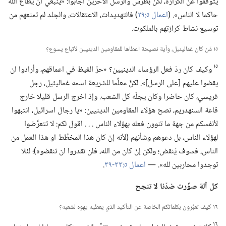
يتوقفوا عن الكرازة،‏ لكنَّ بطرس والرسل الآخرين اجابوا:‏ «ينبغي ان يُطاع الله
حاكما لا الناس».‏ (‏
اعمال ٥:‏٢٩
‏)‏ فالتهديدات،‏ الاعتقالات،‏ والجلد لم تمنعهم من
توسيع نشاط كرازتهم بالملكوت.‏
١٥ مَن كان غماليئيل،‏ وأية نصيحة اعطاها للمقاومين الدينيين لأتباع يسوع؟‏
١٥
وكيف كان ردّ فعل الرؤساء الدينيين؟‏ «حزّ الغيظ في اعماقهم،‏ وأرادوا ان
يقضوا عليهم [على الرسل]».‏ لكنَّ معلِّما للشريعة اسمه غماليئيل،‏ رجل
فريسي،‏ كان حاضرا وكان يجلّه كل الشعب.‏ وإذ اخرج الرسل قليلا خارج
قاعة السنهدريم،‏ نصح هؤلاء المقاومين الدينيين:‏ «يا رجال اسرائيل،‏ انتبهوا
لأنفسكم من جهة ما تنوون فعله بهؤلاء الناس .‏ .‏ .‏ اقول لكم:‏ لا تتعرَّضوا
لهؤلاء الناس،‏ بل دعوهم وشأنهم (‏لأنه إنْ كان هذا المخطَّط او هذا العمل من
الناس،‏ فسوف يُنقض؛‏ ولكن إنْ كان من الله،‏ فلن تقدروا ان تنقضوه)‏؛‏ لئلا
توجدوا محاربين لله».‏ —‏
اعمال ٥:‏٣٣-‏٣٩
‏.‏
كل آلة صوِّرت ضدّنا لا تنجح
١٦ كيف تعبِّرون بكلماتكم الخاصة عن التأكيد الذي يعطيه يهوه لشعبه؟‏
١٦