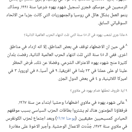
الرسميين في موسكو،‏ فجرى تسجيل شهود يهوه شرعيا سنة ١٩٩١.‏ ومذّاك،‏
ينمو العمل بشكل هائل في روسيا والجمهوريات التي كانت جزءا من الاتحاد
السوڤياتي السابق.‏
٨ ماذا جرى لشعب يهوه في الـ‍ ٤٥ سنة التي تلت انتهاء الحرب العالمية الثانية؟‏
٨
في حين ان الاضطهاد توقف في بعض المناطق،‏ إلا انه ازداد في مناطق
اخرى.‏ ففي الـ‍ ٤٥ سنة التي تلت انتهاء الحرب العالمية الثانية،‏ رفضت بلدان
كثيرة منح شهود يهوه الاعتراف الشرعي.‏ وفضلا عن ذلك،‏ فُرض الحظر
علينا او على عملنا في ٢٣ بلدا في افريقيا،‏ ٩ في آسيا،‏ ٨ في اوروپا،‏ ٣ في
اميركا اللاتينية،‏ و ٤ في بعض الدول الجزر.‏
٩ اية ظروف تحمَّلها خدام يهوه في ملاوي؟‏
٩
عانى شهود يهوه في ملاوي اضطهادا وحشيا ابتداء من سنة ١٩٦٧.‏
فرفقاؤنا المؤمنون هناك لم يشتروا بطاقات الحزب السياسي بسبب موقفهم
الحيادي كمسيحيين حقيقيين.‏ (‏
يوحنا ١٧:‏١٦
‏)‏ وبعد اجتماع لحزب الكونڠرس
في ملاوي سنة ١٩٧٢،‏ جُدِّدت الاعمال الوحشية.‏ وأُجبر الاخوة على مغادرة