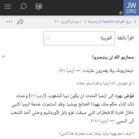
JW.ORG
تسجيل
تغيير
البحث
اظهر
الدخول
لغة
في
القائم
(يفتح
برج المراقبة (‏الطبعة الدراسية)‏ | ‏‎ ١‏ ‏‎نيسان/أبريل‏ ‎٢٠٠٠
الموقع
JW.‎ORG
نافذة
جديدة)
اقرأ باللغة
محاربو الله لن ينتصروا
‏«يحاربونك ولا يقدرون عليك».‏ —‏
ارميا ١:‏١٩
‏.‏
١ ايّ تفويض ناله ارميا،‏ وكم استمر عمله؟‏
فوَّض
يهوه الى ارميا الحدث ان يكون نبيّا للشعوب.‏ (‏
ارميا ١:‏٥
‏)‏ وحدث
ذلك اثناء حكم ملك يهوذا الصالح يوشيا.‏ وقد استمرت خدمة ارميا كنبي
خلال فترة الاضطراب التي سبقت غزو بابل لأورشليم وحتى أخذ الشعب
الى السبي.‏ —‏
ارميا ١:‏١-‏٣
‏.‏
٢ كيف دعم يهوه ارميا،‏ وماذا عنت محاربة هذا النبي؟‏