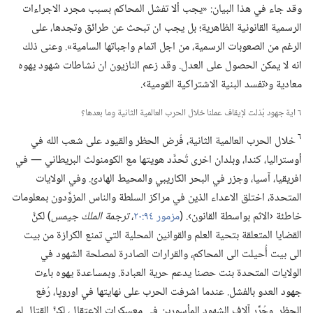
وقد جاء في هذا البيان:‏ «يجب ألا تفشل المحاكم بسبب مجرد الاجراءات
الرسمية القانونية الظاهرية؛‏ بل يجب ان تبحث عن طرائق وتجدها،‏ على
الرغم من الصعوبات الرسمية،‏ من اجل اتمام واجباتها السامية».‏ وعنى ذلك
انه لا يمكن الحصول على العدل.‏ وقد زعم النازيون ان نشاطات شهود يهوه
معادية و‹تفسد البنية الاشتراكية القومية›.‏
٦ اية جهود بُذلت لإيقاف عملنا خلال الحرب العالمية الثانية وما بعدها؟‏
٦
خلال الحرب العالمية الثانية،‏ فُرض الحظر والقيود على شعب الله في
أوستراليا،‏ كندا،‏ وبلدان اخرى تُحدَّد هويتها مع الكومنولث البريطاني —‏ في
افريقيا،‏ آسيا،‏ وجزر في البحر الكاريبي والمحيط الهادئ.‏ وفي الولايات
المتحدة،‏ اختلق الاعداء الذين في مراكز السلطة والناس المزوَّدون بمعلومات
خاطئة ‹الاثم بواسطة القانون›.‏ (‏
مزمور ٩٤:‏٢٠
‏،‏
ترجمة الملك جيمس
‏)‏ لكنَّ
القضايا المتعلقة بتحية العلم والقوانين المحلية التي تمنع الكرازة من بيت
الى بيت أُحيلت الى المحاكم،‏ والقرارات الصادرة لمصلحة الشهود في
الولايات المتحدة بنت حصنا يدعم حرية العبادة.‏ وبمساعدة يهوه باءت
جهود العدو بالفشل.‏ عندما اشرفت الحرب على نهايتها في اوروپا،‏ رُفع
الحظر.‏ وحُرِّر آلاف الشهود المأسورين في معسكرات الاعتقال،‏ لكنَّ القتال لم