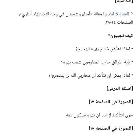
‏[الحاشية]‏
^
انظروا مقالة «أمناء وشجعان في وجه الاضطهاد النازي»،‏
الصفحات ٢٤-‏٢٨.‏
كيف تجيبون؟‏
‏• لماذا تعرَّض خدام يهوه للهجوم؟‏
‏• بأية طرائق حارب المقاومون شعب يهوه؟‏
‏• لماذا يمكن ان نتأكد ان محاربي الله لن ينتصروا؟‏
‏[اسئلة الدرس]‏
‏[الصورة في الصفحة ١٧]‏
جرى التأكيد لإرميا ان يهوه سيكون معه
‏[الصورة في الصفحة ١٨]‏