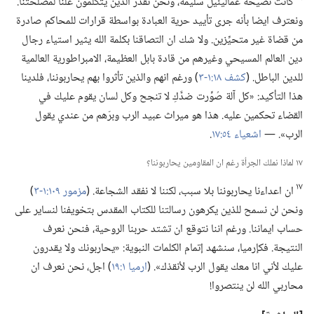
كانت نصيحة غماليئيل سليمة،‏ ونحن نقدِّر الذين يتكلمون علنا لمصلحتنا.‏
ونعترف ايضا بأنه جرى تأييد حرية العبادة بواسطة قرارات للمحاكم صادرة
من قضاة غير متحيِّزين.‏ ولا شك ان التصاقنا بكلمة الله يثير استياء رجال
دين العالم المسيحي وغيرهم من قادة بابل العظيمة،‏ الامبراطورية العالمية
للدين الباطل.‏ (‏
كشف ١٨:‏١-‏٣
‏)‏ ورغم انهم والذين تأثروا بهم يحاربوننا،‏ فلدينا
هذا التأكيد:‏ «كل آلة صُوِّرت ضدَّكِ لا تنجح وكل لسان يقوم عليك في
القضاء تحكمين عليه.‏ هذا هو ميراث عبيد الرب وبرّهم من عندي يقول
الرب».‏ —‏
اشعياء ٥٤:‏١٧
‏.‏
١٧ لماذا نملك الجرأة رغم ان المقاومين يحاربوننا؟‏
١٧
ان اعداءنا يحاربوننا بلا سبب،‏ لكننا لا نفقد الشجاعة.‏ (‏
مزمور ١٠٩:‏١-‏٣
‏)‏
ونحن لن نسمح للذين يكرهون رسالتنا للكتاب المقدس بتخويفنا لنساير على
حساب ايماننا.‏ ورغم اننا نتوقع ان تشتد حربنا الروحية،‏ فنحن نعرف
النتيجة.‏ فكإرميا،‏ سنشهد إتمام الكلمات النبوية:‏ «يحاربونك ولا يقدرون
عليك لأني انا معك يقول الرب لأنقذك».‏ (‏
ارميا ١:‏١٩
‏)‏ اجل،‏ نحن نعرف ان
محاربي الله لن ينتصروا!‏