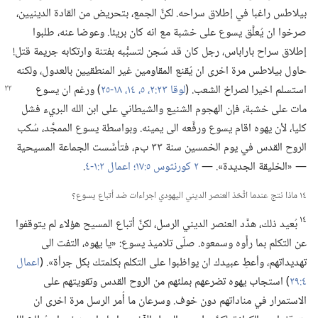
بيلاطس راغبا في إطلاق سراحه.‏ لكنَّ الجمع،‏ بتحريض من القادة الدينيين،‏
صرخوا ان يُعلَّق يسوع على خشبة مع انه كان بريئا.‏ وعوضا عنه،‏ طلبوا
إطلاق سراح باراباس،‏ رجل كان قد سُجن لتسبُّبه بفتنة وارتكابه جريمة قتل!‏
حاول بيلاطس مرة اخرى ان يُقنع المقاومين غير المنطقيين بالعدول،‏ ولكنه
استسلم
اخيرا لصراخ الشعب.‏ (‏
لوقا ٢٣:‏٢،‏
٥،‏
١٤،‏
١٨-‏٢٥
‏)‏ ورغم ان يسوع
مات على خشبة،‏ فإن الهجوم الشنيع والشيطاني على ابن الله البريء فشل
كليا،‏ لأن يهوه اقام يسوع ورفَّعه الى يمينه.‏ وبواسطة يسوع الممجَّد،‏ سُكب
الروح القدس في يوم الخمسين سنة ٣٣ ب‌م،‏ فتأسَّست الجماعة المسيحية
—‏ «الخليقة الجديدة».‏ —‏
٢ كورنثوس ٥:‏١٧؛‏
اعمال ٢:‏١-‏٤
‏.‏
١٤ ماذا نتج عندما اتَّخذ العنصر الديني اليهودي اجراءات ضد أتباع يسوع؟‏
١٤
بُعيد ذلك،‏ هدَّد العنصر الديني الرسل،‏ لكنَّ أتباع المسيح هؤلاء لم يتوقفوا
عن التكلم بما رأَوه وسمعوه.‏ صلّى تلاميذ يسوع:‏ «يا يهوه،‏ التفت الى
تهديداتهم،‏ وأعطِ عبيدك ان يواظبوا على التكلم بكلمتك بكل جرأة».‏ (‏
اعمال
٤:‏٢٩
‏)‏ استجاب يهوه تضرعهم بملئهم من الروح القدس وتقويتهم على
الاستمرار في مناداتهم دون خوف.‏ وسرعان ما أُمر الرسل مرة اخرى ان