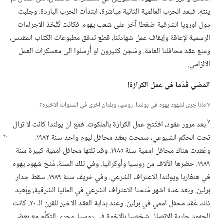
ينتهِ.‏ فبعد الحرب العالمية الثانية مباشرة،‏ ابتدأت الحرب الباردة.‏ وجلبت
دول اوروپا الشرقية ضغطا آخر على شعب يهوه.‏ فكانت تُتَّخذ الاجراءات
الرسمية لإعاقة وإيقاف عمل شهادتنا،‏ قطع تدفق مطبوعات الكتاب المقدس،‏
ومنع عقد محافلنا العامة.‏ وسُجن كثيرون او أُرسلوا الى معسكرات العمل
الالزامي.‏
المضي قُدُما
في
عمل الكرازة!‏
٧ ماذا جرى لشهود يهوه في پولندا،‏ روسيا،‏ وبلدان اخرى في السنوات الاخيرة؟‏
٧
بعد مرور عقود،‏ افتُتح عمل الكرازة بالملكوت.‏ فمع ان پولندا كانت لا تزال
تحت الحكم الشيوعي،‏ سمحت بعقد محافل ليوم واحد سنة ١٩٨٢.‏
وعُقدت هناك محافل اممية سنة ١٩٨٥.‏ وقد تلتها محافل اممية كبيرة سنة
١٩٨٩،‏ حضرها الآلاف من روسيا وأوكرانيا.‏ وفي تلك السنة،‏ مُنح شهود يهوه
في هنڠاريا وپولندا الاعتراف الشرعي.‏ وفي خريف سنة ١٩٨٩،‏ سقط جدار
برلين.‏ وبعد عدة اشهر مُنحنا الاعتراف الشرعي في المانيا الشرقية،‏ وبُعيد
ذلك عُقد محفل اممي في برلين.‏ وعند بداية العقد الاخير للقرن الـ‍ ٢٠،‏ كانت
الجهود جارية للاتصال شخصيا بالاخوة في روسيا.‏ وجرى التكلُّم مع بعض