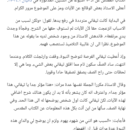
الكتاب المقدس عن الـ‍ ٧٠ اسبوعا من السنين،‏ المذكورة في
دانيال ٩:‏٢٤-‏٢٧
‏.‏
أعطى الاستاذ بعض الوقائع عن الآيات ومرّ على الموضوع مرور الكرام.‏
في البداية كانت تيفاني مترددة في رفع يدها.‏ تقول:‏ «ولكن لسبب من
الاسباب انزعجت حقا لأن الآيات لم تستوفِ حقها من الشرح.‏ وفجأة وجدتُ
يدي مرتفعة».‏ فاندهش الاستاذ من وجود شخص لديه ما يقوله عن هذا
الموضوع،‏ نظرا الى ان غالبية التلاميذ تستصعب فهمه.‏
وإذ أُعطيت تيفاني الفرصة لتوضح النبوة،‏ وقفت وارتجلت الكلام.‏ وعندما
انتهت،‏ ساد الصفَّ سكون تام مما اقلق تيفاني بعض الشيء.‏ وما هي إلا
لحظات حتى راح الصف يصفق تصفيقا حادا وقويا.‏
وقال الاستاذ مكررا الجملة نفسها عدة مرات:‏ «هذا مؤثر جدا يا تيفاني،‏ هذا
مؤثر جدا».‏ واعترف انه كان يشعر بأنه لا بد ان يكون هنالك شرح اضافي
لهذه الآيات،‏ لكنّ تيفاني كانت اول شخص يوضحها له الى هذا الحد.‏ وفي
نهاية الصف،‏ سألها من اين أتت بكل هذه المعلومات عن الكتاب المقدس.‏
فأجابت:‏ «السبب هو انني من شهود يهوه.‏ ولزم ان يوضح لي والداي هذه
النبوة عدة مرات قبل ان افهمها».‏