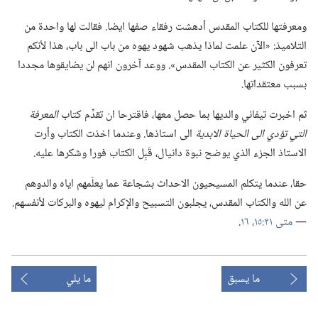
ومعرفتها للكتاب المقدس أدهشت رفقاء صفها ايضا.‏ فقالت لها واحدة من
التلاميذ:‏ «الآن علمت لماذا يذهب شهود يهوه من باب الى باب،‏ هذا لأنكم
تعرفون الكثير عن الكتاب المقدس».‏ ووعد آخرون انهم لن يضايقوها مجددا
بسبب معتقداتها.‏
ثم اخبرت تيفاني والديها بما حصل معها،‏ فاقترحا ان تقدِّم كتاب
المعرفة
التي تؤدي الى الحياة الابدية
الى استاذها.‏ وعندما اخذت الكتاب وأرت
الاستاذ الجزء الذي يوضح نبوة دانيال،‏ قَبِل الكتاب فورا وشكرها عليه.‏
حقا،‏ عندما يتكلم المسيحيون الاحداث بشجاعة عما يعلّمهم اياه والدوهم
عن الله والكتاب المقدس،‏ يجلبون التسبيح والإكرام ليهوه والبركات لأنفسهم.‏
—‏
متى ٢١:‏١٥،‏ ١٦
‏.‏
ما يسبق
ما يلي