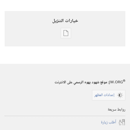
خيارات التنزيل
خيارات
تنزيل
الاصدارات
برج
المراقبة
(‏الطبعة
®
JW.ORG
:‏ موقع شهود يهوه الرسمي على الانترنت
الدراسية)‏
إعدادات المظهر
١‏ ‏‎نيسان/
أبريل‏
روابط سريعة
‎٢٠٠٠
أُطلب زيارة