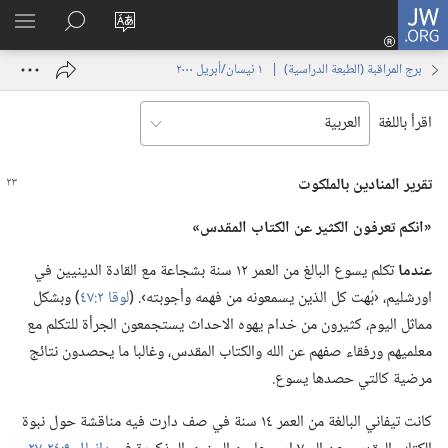
JW.ORG
تسجيل
تغيير
البحث
اظهر
الدخول
لغة
في
القائم
(يفتح
برج المراقبة (‏الطبعة الدراسية)‏ | ‏‎ ١‏ ‏‎نيسان/أبريل‏ ‎٢٠٠٠
الموقع
JW.‎ORG
نافذة
جديدة)
اقرأ باللغة
تقرير المنادين بالملكوت
‏«انكم تعرفون الكثير عن الكتاب المقدس»‏
عندما
تكلم يسوع البالغ من العمر ١٢ سنة بشجاعة مع القادة الدينيين في
اورشليم،‏ ‹بُهت كل الذين يسمعونه من فهمه وأجوبته›.‏ (‏
لوقا ٢:‏٤٧
‏)‏ وبشكل
مماثل اليوم،‏ كثيرون من خدام يهوه الاحداث يستجمعون الجرأة للتكلم مع
معلميهم ورفقاء صفهم عن الله والكتاب المقدس،‏ وغالبا ما يحصدون نتائج
مرضية كالتي حصدها يسوع.‏
كانت تيفاني البالغة من العمر ١٤ سنة في صف دارت فيه مناقشة حول نبوة