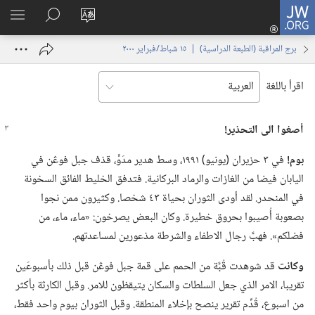
JW.ORG
تسجيل
تغيير
البحث
اظهر
الدخول
لغة
في
القائم
(يفتح
برج المراقبة (‏الطبعة الدراسية)‏ | ‏‎١٥‏ ‏‎شباط/فبراير‏ ‎٢٠٠٠
الموقع
JW.‎ORG
نافذة
جديدة)
اقرأ باللغة
أصغوا الى التحذير!‏
بوم!‏
في ٣ حزيران (‏يونيو)‏ ١٩٩١،‏ وسط هدير مدَوٍّ،‏ قذف جبل فوڠن في
اليابان فيضا من الغازات والرماد البركانية.‏ فتدفق الخليط الفائق السخونة
في المنحدر.‏ لقد أودى الثوران بحياة ٤٣ شخصا.‏ وكثيرون ممن نجوا
بصعوبة أُصيبوا بحروق خطيرة.‏ وكان البعض يصرخون:‏ «ماء،‏ ماء،‏ من
فضلكم».‏ فهبَّ رجال الاطفاء والشرطة مذعورين لمساعدتهم.‏
وكانت
قد شوهدت قُبَّة من الحمم على قمة جبل فوڠن قبل ذلك بأسبوعَين
تقريبا،‏ الامر الذي جعل السلطات والسكان يتيقظون للامر.‏ وقبل الكارثة بأكثر
من اسبوع،‏ قُدِّم تقرير ينصح بإخلاء المنطقة.‏ وقبل الثوران بيوم واحد فقط،‏