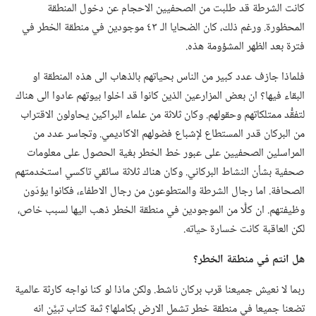
كانت الشرطة قد طلبت من الصحفيين الاحجام عن دخول المنطقة
المحظورة.‏ ورغم ذلك،‏ كان الضحايا الـ‍ ٤٣ موجودين في منطقة الخطر في
فترة بعد الظهر المشؤومة هذه.‏
فلماذا جازف عدد كبير من الناس بحياتهم بالذهاب الى هذه المنطقة او
البقاء فيها؟‏ ان بعض المزارعين الذين كانوا قد اخلوا بيوتهم عادوا الى هناك
لتفقُّد ممتلكاتهم وحقولهم.‏ وكان ثلاثة من علماء البراكين يحاولون الاقتراب
من البركان قدر المستطاع لإشباع فضولهم الاكاديمي.‏ وتجاسر عدد من
المراسلين الصحفيين على عبور خط الخطر بغية الحصول على معلومات
صحفية بشأن النشاط البركاني.‏ وكان هناك ثلاثة سائقي تاكسي استخدمتهم
الصحافة.‏ اما رجال الشرطة والمتطوعون من رجال الاطفاء،‏ فكانوا يؤدّون
وظيفتهم.‏ ان كلًّا من الموجودين في منطقة الخطر ذهب اليها لسبب خاص،‏
لكن العاقبة كانت خسارة حياته.‏
هل انتم
في
منطقة الخطر؟‏
ربما لا نعيش جميعنا قرب بركان ناشط.‏ ولكن ماذا لو كنا نواجه كارثة عالمية
تضعنا جميعا في منطقة خطر تشمل الارض بكاملها؟‏ ثمة كتاب تبيَّن انه