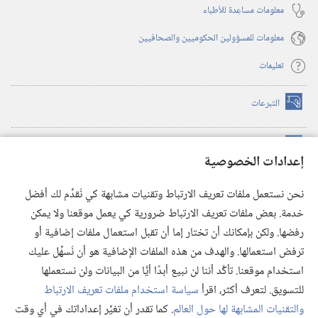
معلومات مساعِدة للأطباء
معلومات للمسؤولين الحكوميين والصحافيين
تعليمات
التبرعات
(يفتح
نافذة
جديدة)
مكتبة برج المراقبة الالكترونية
™
(يفتح
إعدادات الخصوصية
نافذة
JW Hub
جديدة)
(يفتح
نحن نستعمل ملفات تعريف الارتباط وتقنيات مشابهة كي نُقدِّم لك أفضل
نافذة
®
خدمة. بعض ملفات تعريف الارتباط ضرورية كي يعمل موقعنا ولا يمكن
تطبيق
JW Library
جديدة)
رفضها. ولكن بإمكانك أن تختار إما أن تقبل استعمال ملفات إضافية أو
مكتبة برج المراقبة
ترفض استعمالها. والهدف من هذه الملفات الإضافية هو أن نُسهِّل عليك
استخدام موقعنا. تأكَّد أننا لن نبيع أبدًا أيًّا من البيانات ولن نستعملها
للتسويق. لتعرف أكثر، اقرأ
سياسة استخدام ملفات تعريف الارتباط
والتقنيات المشابهة لها حول العالم
. كما تقدر أن تغيِّر إعداداتك في أي وقت