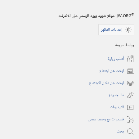
المراقبة
(‏الطبعة
®
JW.ORG
:‏ موقع شهود يهوه الرسمي على الانترنت
الدراسية)‏
‏‎١٥‏ ‏‎شباط/
إعدادات المظهر
فبراير‏
‎٢٠٠٠
روابط سريعة
أُطلب زيارة
ابحث عن اجتماع
(يفتح
نافذة
ابحث عن مكان الاجتماع
(يفتح
جديدة)
نافذة
ما الجديد؟‏
جديدة)
الفيديوات
فيديوات مع وصف سمعي
بحث