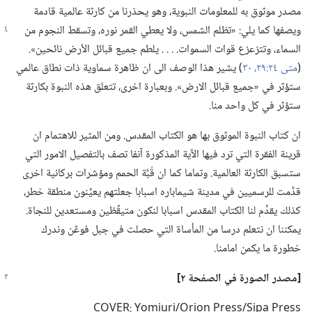
مصدر موثوق به للمعلومات النبوية،‏ وهو يحذرنا من كارثة عالمية قادمة
ويصفها كما يلي:‏ «تظلم الشمس،‏ ولا يعطي القمر نوره،‏
وتسقط النجوم من
السماء،‏ وتتزعزع قوات السموات.‏ .‏ .‏ .‏ يلطم جميع قبائل الأرض نائحين».‏
(‏
متى ٢٤:‏٢٩،‏ ٣٠
‏)‏ يشير هذا الوصف الى ان ظاهرة سماوية ذات نطاق عالمي
ستؤثر في «جميع قبائل الارض».‏ وبعبارة اخرى،‏ تتعلق هذه النبوة بكارثة
ستؤثر في كل واحد منا.‏
ان كتاب النبوة الموثوق بها هو الكتاب المقدس.‏ ومن المثير للاهتمام ان
قرينة الفقرة التي ترد فيها الآية المذكورة آنفا تصف بالتفصيل الامور التي
ستسبق الكارثة العالمية.‏ وتماما كما ان قُبَّة الحمم ومؤشرات بركانية اخرى
قدَّمت للرسميين في مدينة شيماباره اسبابا جعلتهم يعيِّنون منطقة خطر،‏
كذلك يقدِّم لنا الكتاب المقدس اسبابا لنكون متيقِّظين ومستعدين للنجاة.‏
يمكننا ان نتعلم درسا من المأساة التي حصلت في جبل فوڠن وندرك
خطورة ما يكمن امامنا.‏
‏[مصدر الصورة
في
الصفحة ٢]‏