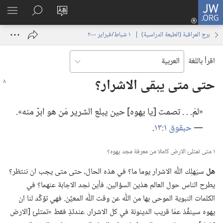
JW.ORG
تسجيل
تغيير
البحث
اظهر
الدخول
لغة
في
القائم
(يفتح
برج المراقبة (‏الطبعة الدراسية)‏ | ‏‎ ١‏ ‏‎شباط/فبراير‏ ‎٢٠٠٠
الموقع
JW.‎ORG
نافذة
جديدة)
اقرأ باللغة
حتى متى يبقى الاشرار؟‏
‏«لمَ.‏ .‏ .‏ تصمت [يا يهوه] حين يبلع الشرير مَن هو ابرّ منه».‏
—‏
حبقوق ١:‏١٣
‏.‏
١ متى تمتلئ الارض كاملا من معرفة مجد يهوه؟‏
هل
سيُهلِك اللّٰه الاشرار يوما ما؟‏ في هذه الحال،‏ حتى متى يجب ان ننتظر؟‏
يطرح الناس حول العالم هذين السؤالين.‏ فأين نجد الاجابة عنهما؟‏ في
الكلمات النبوية الموحى بها من اللّٰه عن وقت اللّٰه المعيَّن.‏ فهي تؤكِّد لنا ان
يهوه سينفِّذ عمّا قريب الدينونة في كل الاشرار.‏ عندئذٍ فقط «تمتلئ [الارض