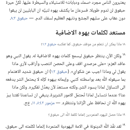
يعتبرون الناس مجرد ‹سمك ودبابات› للاستيلاء والسيطرة عليها.‏ لكنَّ حيرة
حبقوق لن تدوم طويلا.‏ فسرعان ما يكشف يهوه لنبيِّه ان البابليين لن يبقوا
دون عقاب على سلبهم الجشع وذنبهم العظيم لسفك الدم.‏ —‏
حبقوق ٢:‏٨
‏.‏
مستعد لكلمات يهوه الاضافية
١٨ ماذا يمكن ان نتعلم من موقف حبقوق،‏ كما تعكسه
حبقوق ٢:‏١
‏؟‏
١٨
ولكن الآن،‏ ينتظر حبقوق ليسمع كلمات يهوه الاضافية له.‏ يقول النبي وهو
عاقد العزم:‏ «على مرصدي اقف وعلى الحصن انتصب وأراقب لأرى ماذا
يقول لي وماذا اجيب عن شكواي».‏ (‏
حبقوق ٢:‏١
‏)‏ ان حبقوق شديد الاهتمام
بما سيقوله اللّٰه بعد بواسطته كنبي.‏ وإيمانه بيهوه كإله لا يحتمل الشر يدفعه
الى التساؤل لماذا يسود الشر،‏ ولكنه مستعدّ لأن يعدَّل تفكيره.‏ ولكن ماذا
عنا؟‏ عندما نتساءل لماذا تُحتمَل الامور الشريرة،‏ ينبغي ان تساعدنا ثقتنا ببرّ
يهوه اللّٰه ان نحافظ على اتِّزاننا وننتظره.‏ —‏
مزمور ٤٢:‏٥،‏
١١
‏،‏
ع‌ج.‏
١٩ ماذا حصل لليهود المتمردين إتماما لكلمة اللّٰه الى حبقوق؟‏
١٩
لقد نفَّذ اللّٰه الدينونة في الامة اليهودية المتمردة إتماما لكلمته الى حبقوق،‏