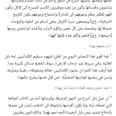
حكمها وجلالها.‏ وخيلها اسرع من النمور وأحدُّ من ذئاب المساء وفرسانها
ينتشرون وفرسانها يأتون من بعيد ويطيرون كالنسر المسرع الى الاكل.‏ يأتون
كلهم للظلم.‏ منظر وجوههم الى قدام [«واجتماع وجوههم يكون كالريح
الشرقية»،‏
ع‌ج
‏] ويجمعون سبيا كالرمل.‏ وهي تسخر من الملوك والرؤساء
ضحكة لها.‏ وتضحك على كل حصن وتكوِّم التراب وتأخذه.‏ ثم تتعدى روحها
[«ريحها»،‏
ع‌ج
‏] فتعبر وتأثم.‏ هذه قوتها الهها».‏
١٠ مَن يقيمهم يهوه؟‏
١٠
فما اقوى هذا التحذير النبوي من العليّ!‏ فيهوه سيقيم الكلدانيين،‏ امة بابل
العاتية.‏ وفي سَيرها عبْر «رحاب الارض»،‏ سوف تُخضِع مساكن كثيرة جدا.‏
فما أرهب هذا الامر!‏ ان حشود الكلدانيين «هائلة ومخوفة»،‏ رهيبة ومروِّعة.‏
وتسنّ هي بنفسها قوانينها المتصلِّبة.‏ «من قِبَل نفسها يخرج حكمها».‏
١١ كيف تصفون هجوم القوات البابلية على يهوذا؟‏
١١
ان خيل بابل اسرع من النمور الرشيقة.‏ وفرسانها أحدّ من الذئاب الجائعة
التي تصطاد ليلا.‏ وإذ تكون أفراسها متشوقة الى الذهاب،‏ تَخبّ في عدوها
باندفاع شديد.‏ ومن بابل البعيدة تتَّجه نحو يهوذا.‏ والكلدانيون يطيرون