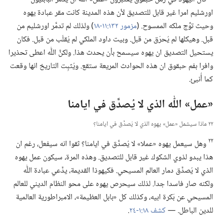
اورشليم امرا غير قابل للتصديق لأن هذه المدينة كانت مقر عبادة يهوه
وحيث توِّج ملكه الممسوح.‏ (‏
مزمور ١٣٢:‏١١-‏١٨
‏)‏ ولذلك لم تدمَّر اورشليم من
قبل.‏ وهيكلها لم يُحرَق من قبل.‏ وبيت داود الملكي لم يُقلَب من قبل.‏ فكان
يستحيل التصديق ان يهوه سيسمح بأن يحدث هذا.‏ ولكنَّ اللّٰه اعطى تحذيرا
وافرا بفم حبقوق ان هذه الحوادث المريعة ستقع.‏ ويُثبِت التاريخ انها وقعت
كما أُنبئ.‏
‏«عمل» اللّٰه الذي لا يُصدَّق في ايامنا
٢٢ ماذا سيشمل «عمل» يهوه الذي لا يُصدَّق في ايامنا؟‏
٢٢
وهل سيعمل يهوه «عملا» لا يُصدَّق في ايامنا؟‏ ثقوا انه سيفعل،‏ رغم ان
هذا يبدو لذوي الشكوك غير قابل للتصديق.‏ وهذه المرة،‏ سيكون عمل يهوه
الذي لا يُصدَّق دمار العالم المسيحي.‏ فكيهوذا القديمة،‏ يدَّعي عبادة اللّٰه
ولكنه صار فاسدا جدا.‏ لذلك سيحرص يهوه على محو النظام الديني للعالم
المسيحي عن بَكرة ابيه،‏ وكذلك كل «بابل العظيمة»،‏ الامبراطورية العالمية
للدين الباطل.‏ —‏
كشف ١٨:‏١-‏٢٤
‏.‏