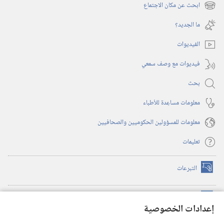
نافذة
ابحث عن مكان الاجتماع
(يفتح
جديدة)
نافذة
ما الجديد؟‏
جديدة)
الفيديوات
فيديوات مع وصف سمعي
بحث
معلومات مساعِدة للأطباء
معلومات للمسؤولين الحكوميين والصحافيين
تعليمات
التبرعات
(يفتح
نافذة
جديدة)
مكتبة برج المراقبة الالكترونية
™
(يفتح
إعدادات الخصوصية
نافذة
JW Hub