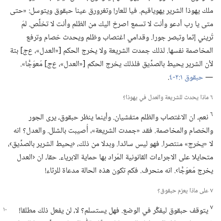
ملك يهوذا الشرير يهوياقيم.‏ فيا للعار!‏ وتغرورق عينا حبقوق ويتوسل:‏ «حتى
متى يا رب أدعو وأنت لا تسمع اصرخ اليك من الظلم وأنت لا تخلِّص.‏ لمَ
تُريني إثما وتبصر جورا.‏ وقدامي اغتصاب وظلم ويحدث خصام وترفع
المخاصمة نفسها.‏ لذلك جمدت الشريعة ولا يخرج الحكم [«العدل»،‏
ع‌ج
‏] بتة
لأن الشرير يحيط بالصدِّيق فلذلك يخرج الحكم [«العدل»،‏
ع‌ج
‏] مُعوَجًّا».‏
—‏
حبقوق ١:‏٢-‏٤
‏.‏
٦ ماذا يحدث للشريعة والعدل في يهوذا؟‏
٦
نعم،‏ ان الاغتصاب والظلم متفشيان.‏ وأينما ينظر حبقوق،‏ يرى الجور
والخصام والمخاصمة.‏ فقد «جمدت الشريعة»،‏ أُصيبت بالشلل.‏ والعدل؟‏ انه
لا «يخرج» منتصرا.‏ فهو ليس سائدا.‏ وبدلا من ذلك،‏ ‹يحيط الشرير بالصدِّيق›،‏
متحايلا على الاجراءات القانونية المُراد بها حماية الابرياء.‏ حقا،‏ ان ‹العدل
يخرج مُعوَجًّا›.‏ انه منحرف.‏ فكم تكون هذه الحالة مدعاة للرثاء!‏
٧ على ماذا يعزم حبقوق؟‏
٧
يتوقف حبقوق ليفكِّر في الوضع.‏ فهل
يستسلم؟‏ لا،‏ لن يفعل ذلك مطلقا!‏