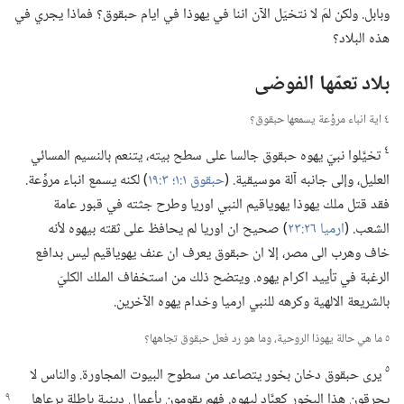
وبابل.‏ ولكن لمَ لا نتخيّل الآن اننا في يهوذا في ايام حبقوق؟‏ فماذا يجري في
هذه البلاد؟‏
بلاد تعمّها الفوضى
٤ اية انباء مروِّعة يسمعها حبقوق؟‏
٤
تخيَّلوا نبيّ يهوه حبقوق جالسا على سطح بيته،‏ يتنعم بالنسيم المسائي
العليل،‏ وإلى جانبه آلة موسيقية.‏ (‏
حبقوق ١:‏١؛‏
٣:‏١٩
‏)‏ لكنه يسمع انباء مروِّعة.‏
فقد قتل ملك يهوذا يهوياقيم النبي اوريا وطرح جثته في قبور عامة
الشعب.‏ (‏
ارميا ٢٦:‏٢٣
‏)‏ صحيح ان اوريا لم يحافظ على ثقته بيهوه لأنه
خاف وهرب الى مصر،‏ إلا ان حبقوق يعرف ان عنف يهوياقيم ليس بدافع
الرغبة في تأييد اكرام يهوه.‏ ويتضح ذلك من استخفاف الملك الكليّ
بالشريعة الالهية وكرهه للنبي ارميا وخدام يهوه الآخرين.‏
٥ ما هي حالة يهوذا الروحية،‏ وما هو رد فعل حبقوق تجاهها؟‏
٥
يرى حبقوق دخان بخور يتصاعد من سطوح البيوت المجاورة.‏ والناس لا
يحرقون هذا
البخور كعبَّاد ليهوه.‏ فهم يقومون بأعمال دينية باطلة يرعاها