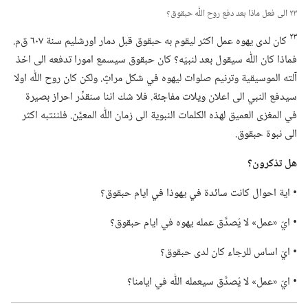
٢٣ الى فعل ماذا بعد دفع روح اللّٰه حبقوق؟‏
٢٣
كان لدى يهوه عمل اكثر ليقوم به حبقوق قبل دمار اورشليم سنة ٦٠٧ ق‌م.‏
فماذا كان اللّٰه سيقول بعد لنبيّه؟‏ كان حبقوق سيسمع امورا تدفعه الى اخذ
آلته الموسيقية وترنيم صلوات ليهوه في شكل مراثٍ.‏ ولكن كان روح اللّٰه اولا
سيدفع النبي الى اعلان ويلات مفاجئة.‏ فلا شك اننا سنقدِّر احراز بصيرة
في المغزى العميق لهذه الكلمات النبوية الى زمان اللّٰه المعيَّن.‏ فلننتبه اكثر
الى نبوة حبقوق.‏
هل تذكرون؟‏
‏• اية احوال كانت سائدة في يهوذا في ايام حبقوق؟‏
‏• ايّ «عمل» لا يُصدَّق عمله يهوه في ايام حبقوق؟‏
‏• ايّ اساس للرجاء كان لدى حبقوق؟‏
‏• ايّ «عمل» لا يُصدَّق سيعمله اللّٰه في ايامنا؟‏