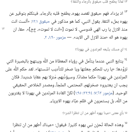
١٣ لماذا يطفح قلب حبقوق بالرجاء والثقة؟‏
١٣
اذ يزداد فهم حبقوق لقصد يهوه،‏ يطفح قلبه بالرجاء.‏ فيتكلم بتوقير عن
يهوه بملء الثقة.‏ يقول النبي،‏ كما هو مذكور في
حبقوق ١:‏١٢
‏:‏ «ألست انت
منذ الازل يا رب الهي قدوسي.‏ لا نموت [«انت لا تموت»،‏
ع‌ج
‏]».‏ حقا،‏ ان
يهوه هو اله «منذ الازل الى الابد».‏ —‏
مزمور ٩٠:‏١،‏ ٢
‏.‏
١٤ ايّ مسلك يتَّبعه المرتدون في يهوذا؟‏
١٤
يتابع النبي عندما يتأمل في رؤياه المعطاة من اللّٰه ويبتهج بالبصيرة التي
تزوِّدها:‏ «يا رب للحكم جعلتها ويا صخر للتأديب اسَّستها».‏ لقد حكم اللّٰه على
المرتدين في يهوذا حكما مضادًّا.‏ وسيؤدِّبهم،‏ مُنزِلا بهم عقابا شديدا.‏ فكان
يجب ان يعتبروه صخرتهم،‏ المحتمى،‏ الملجأ،‏ ومصدر الخلاص الحقيقي
الوحيد.‏ (‏
مزمور ٦٢:‏٧؛‏
٩٤:‏٢٢؛‏
٩٥:‏١
‏)‏ لكنَّ القادة المرتدين في يهوذا لا يقتربون
من اللّٰه،‏ بل يستمرون في ظلم عبَّاد يهوه الابرياء.‏
١٥ بأيّ معنى ‹عينا يهوه أطهر من ان تنظرا الشر›؟‏
١٥
وهذه الحالة تُحزِن نبي يهوه كثيرا.‏ فيقول:‏ «عيناك أطهر من ان تنظرا