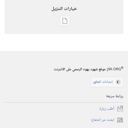
خيارات التنزيل
خيارات
تنزيل
الاصدارات
برج
المراقبة
(‏الطبعة
®
JW.ORG
:‏ موقع شهود يهوه الرسمي على الانترنت
الدراسية)‏
إعدادات المظهر
١‏ ‏‎شباط/
فبراير‏
روابط سريعة
‎٢٠٠٠
أُطلب زيارة
ابحث عن اجتماع
(يفتح