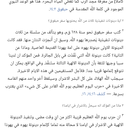
كاملا] من معرفة مجد الرب كما تغطي المياه البحر».‏ هذا هو الوعد النبوي
الموجود في كلمة اللّٰه المقدسة في
حبقوق ٢:‏١٤
‏.‏
٢ اية دينونات تنفيذية ثلاث من اللّٰه يحتويها سفر حبقوق؟‏
٢
كُتب سفر حبقوق نحو سنة ٦٢٨ ق‌م،‏ وهو يتألف من سلسلة من ثلاث
دينونات تنفيذية يُصدِرها يهوه اللّٰه.‏ وسبق ان أُنجزت اثنتان منها.‏ فقد كانت
الدينونة الاولى دينونة يهوه على امة يهوذا القديمة العاصية.‏ وماذا عن
الثانية؟‏ كانت دينونة اللّٰه التي نُفِّذَت في بابل الجائرة.‏ فمن المؤكد ان لدينا
سببا وجيها للثقة بأن الدينونة الالهية الثالثة ستُنفَّذ.‏ وفي الواقع،‏ يمكن ان
نتوقع إتمامها قريبا جدا.‏ فلأجل المستقيمين في هذه الايام الاخيرة،‏
سيجلب اللّٰه الهلاك على كل البشر الاشرار.‏ وسيلفظ آخر واحد منهم انفاسه
الاخيرة في «حرب اليوم العظيم،‏ يوم اللّٰه القادر على كل شيء» الذي يقترب
بسرعة.‏ —‏
كشف ١٦:‏١٤،‏
١٦
‏.‏
٣ ماذا من المؤكد انه سيحلّ بالاشرار في ايامنا؟‏
٣
ان حرب يوم اللّٰه العظيم قريبة اكثر من ايّ وقت مضى.‏ وتنفيذ الدينونة
الالهية في الاشرار في ايامنا لا محالة منه تماما كإتمام دينونة يهوه في يهوذا