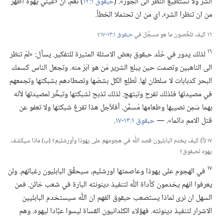
الشر ولا تستطيع النظر الى الجور».‏ (‏
حبقوق ١:‏١٣
‏)‏ نعم،‏ ان ‹عيني يهوه أطهر
من ان تنظرا الشر›،‏ اي من ان تحتملا الخطأ.‏
١٦ كيف تلخِّصون ما هو مسجَّل في
حبقوق ١:‏١٣-‏١٧
‏؟‏
١٦
لذلك يدور في خَلَد حبقوق بعض الاسئلة المثيرة للتفكير.‏ يسأل:‏ «لمَ تنظر
الى الناهبين وتصمت حين يبلع الشرير مَن هو ابَرّ منه.‏ وتجعل الناس كسمك
البحر كدبابات لا سلطان لها.‏ تُطلِع الكل بشصّها وتصطادهم بشبكتها وتجمعهم
في مصيدتها فلذلك تفرح وتبتهج.‏ لذلك تذبح لشبكتها وتبخِّر لمصيدتها لأنه
بهما سَمِن نصيبها وطعامها مُسمَّن.‏ أفلأجل هذا تفرغ شبكتها ولا تعفو عن
قتل الامم دائما».‏ —‏
حبقوق ١:‏١٣-‏١٧
‏.‏
١٧ (‏أ)‏ كيف يخدم البابليون قصد اللّٰه في هجومهم على يهوذا وأورشليم؟‏ (‏ب)‏ ماذا سيكشف
يهوه لحبقوق؟‏
١٧
في الهجوم على يهوذا وعاصمتها اورشليم،‏ سيحقِّق البابليون رغباتهم.‏ ولن
يعرفوا انهم يخدمون كأداة اللّٰه لتنفيذ دينونته البارة في شعب خائن.‏ فمن
السهل ان نرى لماذا يستصعب حبقوق الفهم ان اللّٰه سيستخدم البابليين
الاشرار لتنفيذ دينونته.‏ فهؤلاء الكلدانيون القساة ليسوا عبَّادا ليهوه.‏ وهم