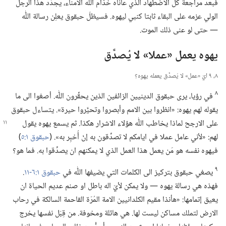
فبعد مراجعة كل الاضطهاد الذي عاناه خدَّام اللّٰه الامناء،‏ يجدِّد هذا الرجل
الولي عزمه على البقاء ثابتا كنبي ليهوه.‏ فسيظلّ حبقوق يعلِن رسالة اللّٰه
—‏ حتى لو عنى ذلك الموت.‏
يهوه يعمل «عملا» لا يُصدَّق
٨،‏ ٩ ايّ «عمل» لا يُصدَّق يعمله يهوه؟‏
٨
في رؤيا،‏ يرى حبقوق الدينيين الزائفين الذين يحقِّرون اللّٰه.‏ أصغوا الى ما
يقوله لهم يهوه:‏ «انظروا بين الامم وأبصروا وتحيَّروا حيرة».‏ يتساءل حبقوق
على الارجح لماذا يخاطب اللّٰه هؤلاء الاشرار هكذا.‏ ثم يسمع
يهوه يقول
لهم:‏ «لأني عامل عملا في ايامكم لا تصدِّقون به إنْ أُخبِر به».‏ (‏
حبقوق ١:‏٥
‏)‏
فيهوه نفسه هو مَن يعمل هذا العمل الذي لا يمكنهم ان يصدِّقوا به.‏ فما هو؟‏
٩
يصغي حبقوق بتركيز الى الكلمات التي يضيفها اللّٰه في
حبقوق ١:‏٦-‏١١
‏.‏
فهذه هي رسالة يهوه —‏ ولا يمكن لأيّ اله باطل او صنم عديم الحياة ان
يعيق إتمامها:‏ «هأنذا مقيم الكلدانيين الامة المُرّة القاحمة السالكة في رحاب
الارض لتملك مساكن ليست لها.‏ هي هائلة ومخوفة.‏ من قِبَل نفسها يخرج