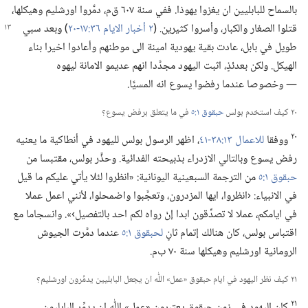
بالسماح للبابليين ان يغزوا يهوذا.‏ ففي سنة ٦٠٧ ق‌م،‏ دمَّروا اورشليم وهيكلها،‏
قتلوا الصغار والكبار،‏
وأسروا كثيرين.‏ (‏
٢ أخبار الايام ٣٦:‏١٧-‏٢٠
‏)‏ وبعد سبي
طويل في بابل،‏ عادت بقية يهودية امينة الى موطنهم وأعادوا اخيرا بناء
الهيكل.‏ ولكن بعدئذٍ،‏ اثبت اليهود مجدَّدا انهم عديمو الامانة ليهوه
—‏ وخصوصا عندما رفضوا يسوع انه المسيَّا.‏
٢٠ كيف استخدم بولس
حبقوق ١:‏٥
في ما يتعلق برفض يسوع؟‏
٢٠
ووفقا
للاعمال ١٣:‏٣٨-‏٤١
‏،‏ اظهر الرسول بولس لليهود في أنطاكية ما يعنيه
رفض يسوع وبالتالي الازدراء بذبيحته الفدائية.‏ وحذَّر بولس،‏ مقتبسا من
حبقوق ١:‏٥
من الترجمة السبعينية اليونانية:‏ «انظروا لئلا يأتي عليكم ما قيل
في الانبياء:‏ ‹انظروا،‏ ايها المزدرون،‏ وتعجَّبوا واضمحلوا،‏ لأنني اعمل عملا
في ايامكم،‏ عملا لا تصدِّقون ابدا إنْ رواه لكم احد بالتفصيل›».‏ وانسجاما مع
اقتباس بولس،‏ كان هنالك إتمام ثانٍ
لحبقوق ١:‏٥
عندما دمَّرت الجيوش
الرومانية اورشليم وهيكلها سنة ٧٠ ب‌م.‏
٢١ كيف نظر اليهود في ايام حبقوق «عمل» اللّٰه ان يجعل البابليين يدمِّرون اورشليم؟‏
٢١
كان اليهود في زمن حبقوق يعتبرون «عمل» اللّٰه ان يدمِّر البابليون