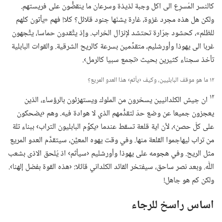
كالنسر المُسرِع الى اكل وجبة لذيذة وسرعان ما ينقضُّون على فريستهم.‏
ولكن هل هذه مجرد غزوة،‏ غارة يشنّها جنود قلائل؟‏ كلا!‏ فهم «يأتون كلهم
للظلم»،‏ كحشود جرّارة تحتشد لإنزال الخراب.‏ وإذ يتَّقدون حماسا،‏ يتَّجهون
غربا الى يهوذا وأورشليم،‏ متقدِّمين بسرعة كالريح الشرقية.‏ والقوات البابلية
تأخذ سجناء كثيرين بحيث ‹تجمع سبيا كالرمل›.‏
١٢ ما هو موقف البابليين،‏ وكيف ‹يأثم› هذا العدو المريع؟‏
١٢
ان جيش الكلدانيين يسخرون من الملوك ويستهزئون بالرؤساء،‏ الذين
يعجزون جميعا عن وضع حدّ لتقدُّمهم الذي لا هوادة فيه.‏ وهم ‹يضحكون
على كلّ حصن›،‏ لأن اية قلعة تسقط عندما ‹يكوِّم البابليون التراب› ببناء تلة
من تراب ليهاجموا القلعة منها.‏ وفي وقت يهوه المعيَّن،‏ سيتقدَّم العدو المريع
مثل الريح.‏ وفي هجومه على يهوذا وأورشليم ‹سيأثم› اذ يُلحق الاذى بشعب
اللّٰه.‏ وبعد نصر ساحق،‏ سيفتخر القائد الكلداني قائلا:‏ ‹هذه القوة بفضل إلهنا›.‏
ولكن كم هو جاهل!‏
اساس راسخ للرجاء