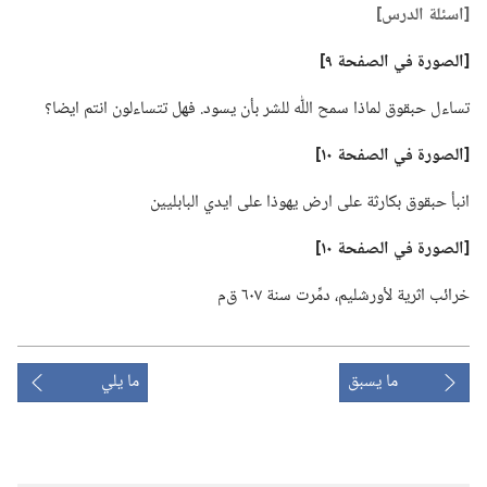
‏[اسئلة الدرس]‏
‏[الصورة في الصفحة ٩]‏
تساءل حبقوق لماذا سمح اللّٰه للشر بأن يسود.‏ فهل تتساءلون انتم ايضا؟‏
‏[الصورة في الصفحة ١٠]‏
انبأ حبقوق بكارثة على ارض يهوذا على ايدي البابليين
‏[الصورة في الصفحة ١٠]‏
خرائب اثرية لأورشليم،‏ دمِّرت سنة ٦٠٧ ق‌م
ما يسبق
ما يلي