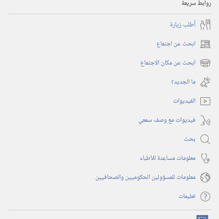
روابط سريعة
أُطلب زيارة
ابحث عن اجتماع
(يفتح
نافذة
ابحث عن مكان الاجتماع
(يفتح
جديدة)
نافذة
ما الجديد؟‏
جديدة)
الفيديوات
فيديوات مع وصف سمعي
بحث
معلومات مساعِدة للأطباء
معلومات للمسؤولين الحكوميين والصحافيين
تعليمات