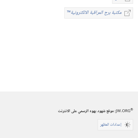
خيارات
تنزيل
مكتبة برج المراقبة الالكترونية
™
مكتبة
الاصدارات
برج
المجلات
المراقبة
الالكترونية
™
١‏ ‏‎كانون١/
ديسمبر‏
‎١٩٩٩
®
JW.ORG
:‏ موقع شهود يهوه الرسمي على الانترنت
إعدادات المظهر