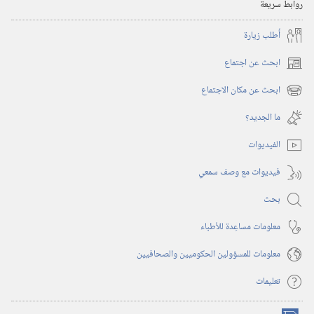
روابط سريعة
أُطلب زيارة
ابحث عن اجتماع
(يفتح
نافذة
ابحث عن مكان الاجتماع
(يفتح
جديدة)
نافذة
ما الجديد؟‏
جديدة)
الفيديوات
فيديوات مع وصف سمعي
بحث
معلومات مساعِدة للأطباء
معلومات للمسؤولين الحكوميين والصحافيين
تعليمات