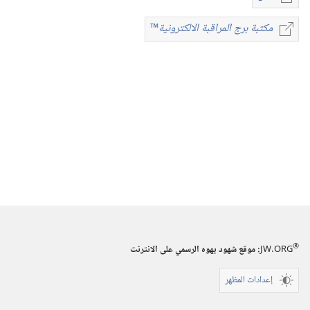
خيارات
تنزيل
مكتبة برج المراقبة الالكترونية
™
مكتبة
الاصدارات
برج
برج
المراقبة
المراقبة
الالكترونية
™
(‏الطبعة
الدراسية)‏
١‏ ‏‎ايلول/
سبتمبر‏
‎١٩٩٩
®
JW.ORG
:‏ موقع شهود يهوه الرسمي على الانترنت
إعدادات المظهر