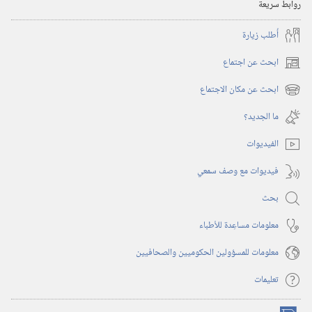
روابط سريعة
أُطلب زيارة
ابحث عن اجتماع
(يفتح
نافذة
ابحث عن مكان الاجتماع
(يفتح
جديدة)
نافذة
ما الجديد؟‏
جديدة)
الفيديوات
فيديوات مع وصف سمعي
بحث
معلومات مساعِدة للأطباء
معلومات للمسؤولين الحكوميين والصحافيين
تعليمات