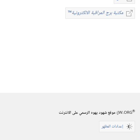
خيارات
تنزيل
مكتبة برج المراقبة الالكترونية
™
مكتبة
الاصدارات
برج
المجلات
المراقبة
الالكترونية
™
١‏ ‏‎شباط/
فبراير‏
‎١٩٩٩
®
JW.ORG
:‏ موقع شهود يهوه الرسمي على الانترنت
إعدادات المظهر