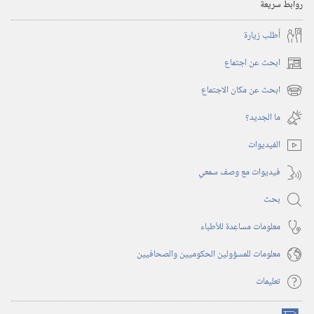
روابط سريعة
أُطلب زيارة
ابحث عن اجتماع
(يفتح
نافذة
ابحث عن مكان الاجتماع
(يفتح
جديدة)
نافذة
ما الجديد؟‏
جديدة)
الفيديوات
فيديوات مع وصف سمعي
بحث
معلومات مساعِدة للأطباء
معلومات للمسؤولين الحكوميين والصحافيين
تعليمات