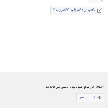
خيارات
تنزيل
مكتبة برج المراقبة الالكترونية
™
مكتبة
الاصدارات
برج
المجلات
المراقبة
‏‎١٥‏ ‏‎شباط/
الالكترونية
™
فبراير‏
‎١٩٩٦
®
JW.ORG
:‏ موقع شهود يهوه الرسمي على الانترنت
إعدادات المظهر