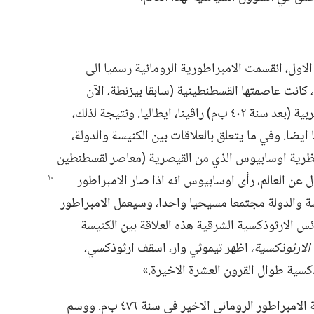
يوس الاول،‏ انقسمت الامبراطورية الرومانية رسميا الى
،‏ كانت عاصمتها القسطنطينية (‏سابقا بيزنطة،‏ الآن
إستانبول)‏،‏ وكانت عاصمة الامبراطورية الغربية (‏بعد سنة ٤٠٢ ب‌م)‏ راڤينا،‏ ايطاليا.‏ ونتيجة لذلك،‏
يضا.‏ وفي ما يتعلق بالعلاقات بين الكنيسة والدولة،‏
 نظرية اوسابيوس الذي من القيصرية (‏معاصر لقسطنطين
ال عن العالم،‏ رأى اوسابيوس انه اذا صار الامبراطور
 والدولة مجتمعا مسيحيا واحدا،‏ وسيعمل الامبراطور
لكنائس الارثوذكسية الشرقية هذه العلاقة بين الكنيسة
الارثوذكسية،‏
اظهر تيموثي وار،‏ اسقف ارثوذكسي،‏
كسية طوال القرون العشرة الاخيرة.‏»‏
وفي الغرب،‏ خلعت القبائل الجرمانية الغازية الامبراطور الروماني الاخير في سنة ٤٧٦ ب‌م.‏ ووسم