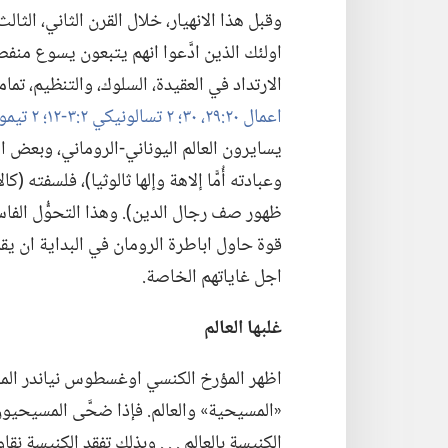
وقبل هذا الانهيار،‏ خلال القرن الثاني،‏ الثا
اولئك الذين ادَّعوا انهم يتبعون يسوع منف
الارتداد في العقيدة،‏ السلوك،‏ والتنظيم،‏ تما
اعمال ٢٠:‏٢٩،‏ ٣٠؛‏
٢ تسالونيكي ٢:‏٣-‏١٢؛‏
٢ تيموثاوس ٢:‏١٦-‏١٨؛‏
يسايرون العالم اليوناني-‏الروماني،‏ وبعض الذ
وعبادته أُمًّا إلاهة وإلها ثالوثيا)‏،‏ فلسفته (
ظهور صف رجال الدين)‏.‏ وهذا التحوُّل ال
قوة حاول اباطرة الرومان في البداية ان يق
اجل غاياتهم الخاصة.‏
غلبها العالم
اظهر المؤرخ الكنسي اوغسطوس نياندر المخا
«المسيحية» والعالم.‏ فإذا ضحَّى المسيحيون 
الكنيسة بالعالم .‏ .‏ .‏ وبذلك تفقد الكنيسة نقا