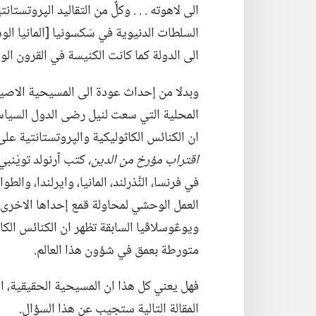
السلطات الدنيوية في سَكسونيا [المانيا الو
الى الدولة كما كانت الكنيسة في القرون الو
وبدلا من إحداث عودة الى المسيحية الاصيلة
المحلية التي سعت لنيل رضى الدول السياسية 
ان الكنائس الكاثوليكية والپروتستانتية على
اقتراب مؤرخ من الدين،‏
كتب آرنولد تويْنب
في فرنسا،‏ النَّذرلند،‏ المانيا،‏ وايرلندا،‏ و
العمل الوحشي لمحاولة قمع إحداها الاخرى بقو
ويوڠوسلاڤيا السابقة تظهر ان الكنائس الكاثول
متورطة بعمق في شؤون هذا العالم.‏
فهل يعني كل هذا ان المسيحية الحقيقية،‏ الم
المقالة التالية ستجيب عن هذا السؤال.‏