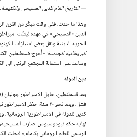
—‏ التاريخ العام للدين المسيحي والكنيسة،‏
وهذا ما حدث.‏ ففي وقت مبكِّر من القرن ال
الدين «المسيحي» في عهده ليثبِّت امبراطوريت
الحرية الدينية ونقل بعض امتيازات الكهنو
البريطانية الجديدة:‏
‏«أَخرج قسطنطين الكني
وساعد على استمالة المجتمع الوثني الى الكن
دين الدولة
فشل،‏ وبعد نحو ٢٠ سنة،‏ حظر 
كدين للدولة في الامبراطورية الرومانية.‏ و
نهاية حكم ثيودوسيوس،‏ صارت المسيحية،‏ او 
الرسمي للعالم الروماني بكامله.‏» فحلت ا