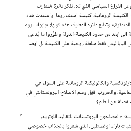
وعن الفراغ السياسي الذي تلا،‏ تذكر
دائرة المعارف
‏ الكنيسة الرومانية،‏ كنيسة اسقف روما.‏ واعتقدت هذه
لمندثرة.‏» وتتابع دائرة المعارف هذه قولها:‏ «بابوات روما
نيسة الى ابعد من حدود الكنيسة-‏الدولة وطوَّروا ما يُدعى
طى البابا ليس فقط سلطة روحية على الكنيسة بل ايضا
رثوذكسية والكاثوليكية الرومانية على السواء في
لعالمية،‏ والحروب.‏ فهل وسم الاصلاح الپروتستانتي في
دة:‏
‏«المصلحون الپروتستانت للتقاليد اللوثرية،‏
تصقين بثبات بآراء اوغسطين،‏ الذي شعروا بانجذاب خصوصي