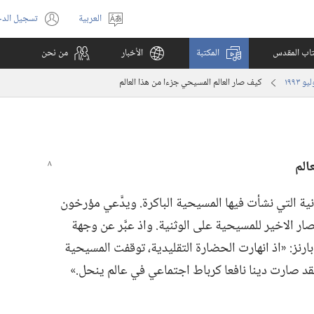
العربية
تسجيل الد
اختر
(يفتح
اللغة
نافذة
كتاب المقدس
المكتبة
الأخبار
من نحن
جديدة)
كيف صار العالم المسيحي جزءا من هذا العالم
الم
انية التي نشأت فيها المسيحية الباكرة.‏ ويدَّعي مؤرخون
ار الاخير للمسيحية على الوثنية.‏ واذ عبَّر عن وجهة
 بارنز:‏ «اذ انهارت الحضارة التقليدية،‏ توقفت المسيحية
لقد صارت دينا نافعا كرباط اجتماعي في عالم ينحل.‏»