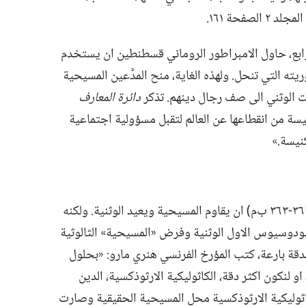
المجلد ٢ الصفحة ١٦١.‏
رابع،‏ حاول الامبراطور الروماني قسطنطين ان يستخدم
ه التي تنحل.‏ ولهذه الغاية،‏ منح المدَّعين المسيحية
ت الوثني الى صف رجال دينهم.‏ تذكر
دائرة المعارف
سة من انقطاعها عن العالم لتقبل مسؤولية اجتماعية
يسة.‏»‏
بعد قسطنطين،‏ حاول الامبراطور جوليان (‏٣٦١-‏٣٦٣ ب‌م)‏ ان يقاوم المسيحية ويعيد الوثنية.‏ ولكنه
الامبراطور ثيودوسيوس الاول الوثنية وفرض «المسيحية» الثالوثية
بدقة بارعة،‏ كتب المؤرخ الفرنسي هنري مارو:‏ «بحلول
لنكون اكثر دقة،‏ الكاثوليكية الارثوذكسية،‏ الدين
لكاثوليكية الارثوذكسية محل المسيحية الحقيقية وصارت