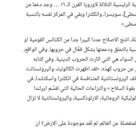
الى لاهوته .‏ .‏ .‏ وكلٌّ من التقاليد الپروتستانتية الرئيسية الثلاثة لاوروپا القرن الـ‍ ١٦ .‏ .‏ .‏ وجد دعما من
سطى]،‏ سويسرا،‏ وانكلترا وبقي في المركز نفسه بالنسبة
سطى.‏»‏
،‏ انتج الاصلاح عددا كبيرا جدا من الكنائس القومية او
بالتملق ودعمتها بشكل فعَّال في حروبها.‏ وفي الواقع،‏
 السواء هي التي اثارت الحروب الدينية.‏ وفي كتابه
ي عن حروب كهذه:‏ «لقد اظهرت الكاثوليك والپروتستانت
الطوائف الپروتستانتية المتنافسة في انكلترا واسكتلندا،‏ في
ة السلاح.‏» والنزاعات الحالية التي تقسِّم ايرلندا
يكية الرومانية،‏ الارثوذكسية،‏ والپروتستانتية لا تزال
نفصلة عن العالم،‏ لم تَعُد موجودة على الارض؟‏ ان