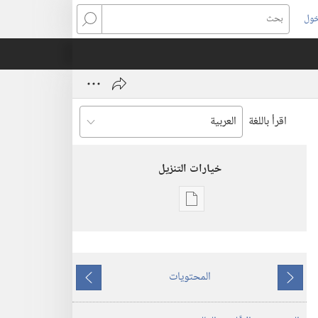
خول
بحث
اقرأ باللغة
خيارات التنزيل
خيارات
تنزيل
الاصدارات
المجلات
المحتويات
ما
ما
١‏ ‏‎تموز/
يسبق
يلي