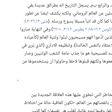
لث،‏ والرابع ب‌م،‏ يسجل التاريخ انه بطرائق عديدة بقي
صلين عن العالم الروماني.‏ ولكنه يكشف ايضا عن تطور
ما كما كان قد انبأ مسبقا يسوع ورسله.‏ (‏
متى ١٣:‏٣٦-‏٤٣؛‏
٢ بطرس ٢:‏١-‏٣،‏
١٠-‏٢٢
‏)‏ وفي النهاية صاروا
ين ادَّعوا انهم مسيحيون تبنَّوا وثنية العالم (‏كأعياده
‏كالاعتقاد بالنفس الخالدة)‏،‏ وتنظيمه الاداري (‏الذي يُرى في
فاسد للمسيحية هو ما جذب عامة الشعب الوثنيين وصار
معوها ولكنهم قبلوها لاحقا وحاولوا ان يستخدموها من
طر التي تنطوي عليها هذه العلاقة الجديدة بين
بانفصالهم عن العالم،‏ «تكون العاقبة حالة من
اختلاط
وتها،‏ وفيما تبدو غالبة،‏ تُغلَب هي نفسها،‏» كما كتب.‏