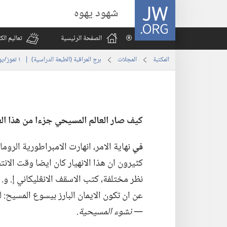
JW.ORG
شهود يهوه
الصفحة الرئيسية
تعاليم ال
المكتبة
المجلات
برج المراقبة (‏الطبعة الدراسية)‏ | ‏‎ ١‏ ‏‎تموز/يوليو‏ ‎١٩٩٣
كيف صار العالم المسيحي جزءا من هذا الع
في
نهاية الامر،‏ انهارت الامبراطورية الروم
كثيرون ان هذا الانهيار كان ايضا وقت الانتص
نظر مختلفة،‏ كتب الاسقف الانڠليكاني إ.‏ و.‏
عن ان تكون الايمان البارز بيسوع المسيح:‏ 
—‏ نشوء المسيحية.‏