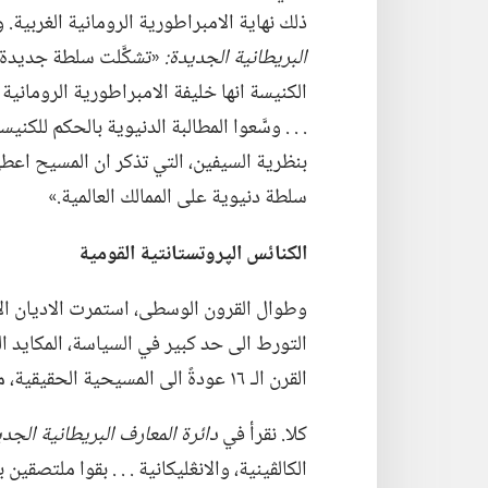
ذلك نهاية الامبراطورية الرومانية الغربية.‏ 
البريطانية الجديدة:‏
‏«تشكَّلت سلطة جديدة:
الكنيسة انها خليفة الامبراطورية الرومانية ا
.‏ .‏ .‏ وسَّعوا المطالبة الدنيوية بالحكم للك
بنظرية السيفين،‏ التي تذكر ان المسيح اع
سلطة دنيوية على الممالك العالمية.‏»‏
الكنائس الپروتستانتية القومية
وطوال القرون الوسطى،‏ استمرت الاديان الا
التورط الى حد كبير في السياسة،‏ المكايد ا
القرن الـ‍ ١٦ عودةً الى المسيحية الحقيقية،‏ منفصلة عن العالم؟‏
كلا.‏ نقرأ في
دائرة المعارف البريطانية الجدي
الكالڤينية،‏ والانڠليكانية .‏ .‏ .‏ بقوا مل