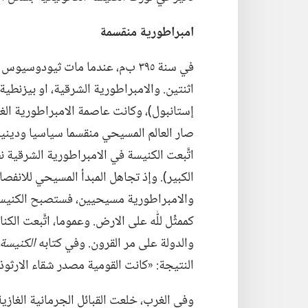
امبراطورية منقسمة
في سنة ٣٩٥ ب‌م،‏ عندما مات ثيودوس
اثنتين.‏ والامبراطورية الشرقية،‏ او بيزنطية
صار العالم المسيحي منقسما سياسيا ودينيا ا
اتَّبعت الكنيسة في الامبراطورية الشرقية
الكبير)‏.‏ وإذ تجاهل المبدأ المسيحي للانفص
والامبراطورية مسيحيين،‏ فستصبح الكنيسة
كممثِّل للّٰه على الارض.‏ وعموما،‏ اتَّبعت ا
والدولة على مر القرون.‏ وفي كتابه
الكنيسة 
النتيجة:‏ «كانت القومية مصدر شقاء الارثوذ