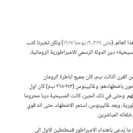
لعالم.‏ (‏
متى ٢٤:‏٣،‏
٩؛‏
يوحنا ١٧:‏١٦
‏)‏ ولكن تخبرنا كتب
مسيحية» دين الدولة الرسمي للامبراطورية الرومانية.‏
ت متقدِّم من القرن الثالث ب‌م،‏ كان جميع اباطرة الرومان
يضطهدون المسيحيين بشكل فعَّال او يسمحون باضطهادهم.‏ وڠاليينوس (‏٢٥٣-‏٢٦٨ ب‌م)‏ كان اول
م.‏ وحتى في ذلك الحين،‏ كانت المسيحية دينا محروما
رية.‏ وبعد ڠاليينوس،‏ استمر الاضطهاد،‏ حتى انه قوي
ع ما يُدعى باهتداء الامبراطور قسطنطين الاول الى