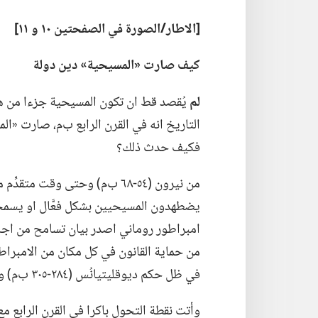
‏[الاطار/‏الصورة في الصفحتين ١٠ و ١١]‏
كيف صارت «المسيحية» دين دولة
لم
يُقصد قط ان تكون المسيحية جزءا من هذا ا
التاريخ انه في القرن الرابع ب‌م،‏ صارت «ال
فكيف حدث ذلك؟‏
من نيرون (‏٥٤-‏٦٨ ب‌م)‏ وحتى وق
امبراطور روماني اصدر بيان تسامح من اجله
من حماية القانون في كل مكان من الامبراطو
في ظل حكم ديوقليتيانُس (‏٢٨٤-‏٣٠٥ ب‌م)‏ وخلفائه المباشرين.‏
وأتت نقطة التحول باكرا في القرن الرابع م