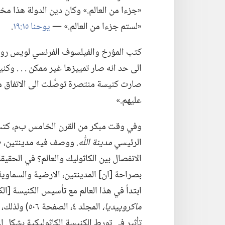
«جزءا من العالم.‏» وكان دين الدولة هذا مختل
«لستم جزءا من العالم.‏» —‏
يوحنا ١٥:‏١٩
‏.‏
كتب المؤرخ والفيلسوف الفرنسي لويس روجي
الى حد انه صار تمييزها غير ممكن .‏ .‏ .‏ وكن
صارت كنيسة منتصرة توصَّلت الى الاتفاق
عليهم.‏»‏
وفي وقت مبكر من القرن الخامس ب‌م،‏ كتب 
الرئيسي
مدينة اللّٰه.‏
ووصف فيه مدينتين،‏ «تلك
الانفصال بين الكاثوليك والعالم؟‏ في الحقيق
بصراحة [ان] المدينتين،‏ الارضية والسماوية،
ابتدأ في هذا العالم مع تأسيس الكنيسة [الكا
ماكروپيديا،‏
المجلد ٤،‏ ا
تأثير في تورط الكنيسة الكاثوليكية بشكل اع