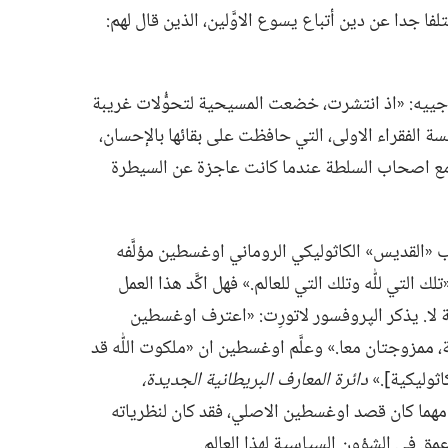
فا جدا عن دين أتباع يسوع الاوَّلين،‏ الذين قال لهم:‏
يه:‏ «اذ انتشرت،‏ خضعت المسيحية لتحوُّلات غريبة
يسة الفقراء الاولى،‏ التي حافظت على بقائها بالإحسان،‏
 مع اصحاب السلطة عندما كانت عاجزة عن السيطرة
«القديس» الكاثوليكي الروماني اوغسطين مؤلَّفه
 التي للّٰه وتلك التي للعالم.‏» فهل اكَّد هذا العمل
ة لا.‏ يذكر الپروفسور لاتورِت:‏ «اعترف اوغسطين
‏ ممزوجتان معا.‏» وعلَّم اوغسطين ان «ملكوت اللّٰه قد
ثوليكية].‏»
دائرة المعارف البريطانية الجديدة،‏
لصفحة ٥٠٦)‏ ولذلك،‏ مهما كان قصد اوغسطين الاصلي،‏ فقد كان لنظرياته
مق في الشؤون السياسية لهذا العالم.‏