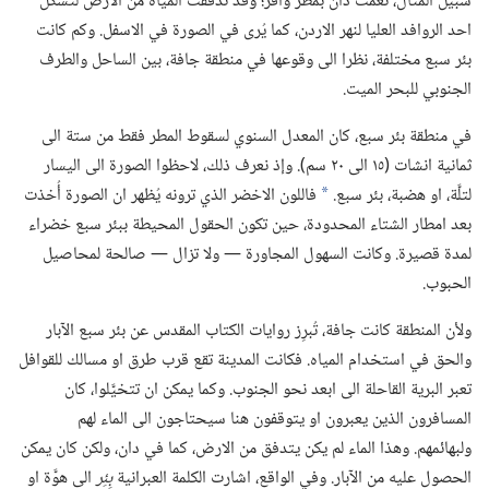
سبيل المثال،‏ نعمت دان بمطر وافر؛‏ وقد تدفقت المياه من الارض لتشكِّل
احد الروافد العليا لنهر الاردن،‏ كما يُرى في الصورة في الاسفل.‏ وكم كانت
بئر سبع مختلفة،‏ نظرا الى وقوعها في منطقة جافة،‏ بين الساحل والطرف
الجنوبي للبحر الميت.‏
في منطقة بئر سبع،‏ كان المعدل السنوي لسقوط المطر فقط من ستة الى
ثمانية انشات (‏١٥ الى ٢٠ سم)‏.‏ وإذ نعرف ذلك،‏ لاحظوا الصورة الى اليسار
لتلَّة،‏ او هضبة،‏ بئر سبع.‏
فاللون الاخضر الذي ترونه يُظهر ان الصورة أُخذت
*
بعد امطار الشتاء المحدودة،‏ حين تكون الحقول المحيطة ببئر سبع خضراء
لمدة قصيرة.‏ وكانت السهول المجاورة —‏ ولا تزال —‏ صالحة لمحاصيل
الحبوب.‏
ولأن المنطقة كانت جافة،‏ تُبرِز روايات الكتاب المقدس عن بئر سبع الآبار
والحق في استخدام المياه.‏ فكانت المدينة تقع قرب طرق او مسالك للقوافل
تعبر البرية القاحلة الى ابعد نحو الجنوب.‏ وكما يمكن ان تتخيَّلوا،‏ كان
المسافرون الذين يعبرون او يتوقفون هنا سيحتاجون الى الماء لهم
ولبهائمهم.‏ وهذا الماء لم يكن يتدفق من الارض،‏ كما في دان،‏ ولكن كان يمكن
الحصول عليه من الآبار.‏ وفي الواقع،‏ اشارت الكلمة العبرانية
بِئِر
الى هوَّة او