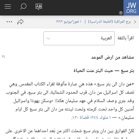
JW.ORG
تسجيل
تغيير
البحث
اظهر
الدخول
لغة
في
القائم
(يفتح
برج المراقبة (‏الطبعة الدراسية)‏ | ‏‎ ١‏ ‏‎تموز/يوليو‏ ‎١٩٩٣
الموقع
JW.‎ORG
نافذة
جديدة)
اقرأ باللغة
مشاهد من ارض الموعد
بئر سبع —‏ حيث البئر عنت الحياة
‏«من
دان الى بئر سبع.‏» هذه هي عبارة مألوفة لقرّاء الكتاب المقدس.‏ وهي
تصف كل اسرائيل،‏ من دان،‏ قرب الحدود الشمالية،‏ الى بئر سبع،‏ في الجنوب.‏
وقد جرى وصف السلام في عهد سليمان هكذا:‏ «وسكن يهوذا واسرائيل
آمنين كل واحد تحت كرمته وتحت تينته من دان الى بئر سبع كل ايام
سليمان.‏» —‏
١ ملوك ٤:‏٢٥؛‏
قضاة ٢٠:‏١
‏.‏
لكنَّ الفوارق بين دان وبئر سبع شملت اكثر من بُعد احداهما عن الاخرى.‏ على