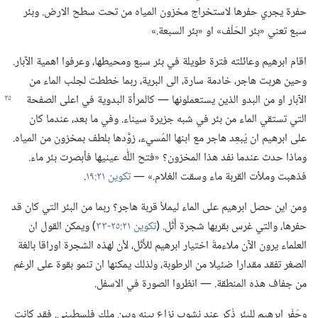
حفرة يجري حفرها لاستخراج مخزون المياه من تحت سطح الارض.‏ وبئر
سبع تعني «بئر الحَلْف» او «بئر السبعة.‏»‏
اقام ابرهيم وعائلته فترة طويلة في بئر سبع ومحيطها،‏ وعرفوا اهمية الآبار.‏
وحين هربت هاجر،‏ خادمة سارة،‏ الى البرية،‏ ربما خططت لجلب الماء من
الآبار او من البدو الذين يستعملونها —‏ كالمرأة البدوية في
اعلى الصفحة
التي تستقي الماء من بئر في شبه جزيرة سيناء.‏ وفي ما بعد،‏ عندما كان
على ابرهيم ان يُبعِد هاجر مع ابنها المُسيء،‏ زوَّدها بلطف بمخزون من المياه.‏
وماذا حدث عندما نفد هذا المخزون؟‏ «فتح اللّٰه عينيها فأبصرت بئر ماء.‏
فذهبت وملأت القربة ماء وسقت الغلام.‏» —‏
تكوين ٢١:‏١٩
‏.‏
ومن اين حصل ابرهيم على الماء ليملأ قربة هاجر؟‏ ربما من البئر التي كان قد
حفرها،‏ والتي غرس بقربها شجرة أَثْل.‏ (‏
تكوين ٢١:‏٢٥-‏٣٣
‏)‏ ويمكن القول ان
العلماء يرون الآن ملاءمةَ اختيار ابرهيم للأَثْل،‏ لأن لهذه الشجرة اوراقا بالغة
الصغر تفقد مقدارا ضئيلا من الرطوبة،‏ ولذلك يمكنها ان تنمو بقوة على الرغم
من جفاف هذه المنطقة.‏ —‏ انظروا الصورة في الاسفل.‏
وحَفْر ابرهيم للبئر ذُكر عند نشوب نزاع بينه وبين ملك فلسطيني.‏ فقد كانت