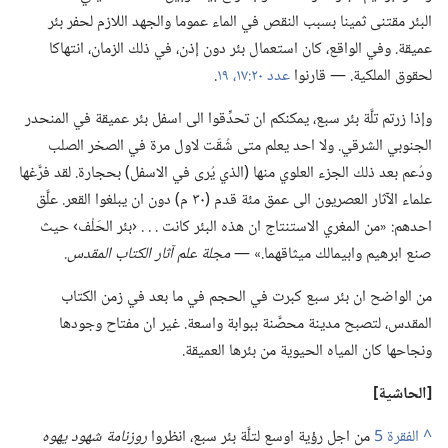
البئر مقتنى ثمينا بسبب النقص في الماء عموما والجهد اللازم لحفر بئر
عميقة.‏ وفي الواقع،‏ كان استعمال بئر دون إذن،‏ في ذلك الزمان،‏ انتهاكا
لحقوق الملكية.‏ —‏ قارنوا
عدد ٢٠:‏١٧،‏
١٩
‏.‏
وإذا زرتم تلَّة بئر سبع،‏ يمكنكم ان تحدِّقوا الى اسفل بئر عميقة في المنحدر
الجنوبي الشرقي.‏ ولا احد يعلم متى شُقّت لاول مرة في الصخر الصلب
ودُعم بعد ذلك الجزء العلوي منها (‏الذي يُرى في الاسفل)‏ بحجارة.‏ لقد فرَّغها
علماء الآثار العصريون الى عمق مئة قدم (‏٣٠ م)‏ دون ان يبلغوا القعر.‏ علَّق
احدهم:‏ «من المغري الاستنتاج ان هذه البئر كانت .‏ .‏ .‏ ‹بئر الحَلْف› حيث
صنع ابرهيم وابيمالك ميثاقهما.‏» —‏
مجلة علم آثار الكتاب المقدس.‏
من الواضح ان بئر سبع كبرت في الحجم في ما بعد في زمن الكتاب
المقدس،‏ لتصبح مدينة محصَّنة ببوابة واسعة.‏ غير ان مفتاح وجودها
ونجاحها كان المياه الحيوية من بئرها العميقة.‏
‏[الحاشية]‏
^
من اجل رؤية اوسع لتلَّة بئر سبع،‏ انظروا
روزنامة شهود يهوه