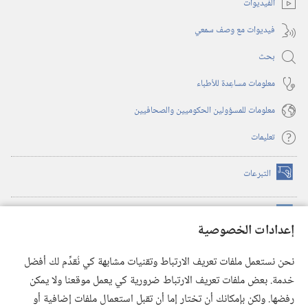
الفيديوات
فيديوات مع وصف سمعي
بحث
معلومات مساعِدة للأطباء
معلومات للمسؤولين الحكوميين والصحافيين
تعليمات
التبرعات
(يفتح
نافذة
جديدة)
مكتبة برج المراقبة الالكترونية
™
(يفتح
إعدادات الخصوصية
نافذة
JW Hub
جديدة)
(يفتح
نحن نستعمل ملفات تعريف الارتباط وتقنيات مشابهة كي نُقدِّم لك أفضل
نافذة
®
خدمة. بعض ملفات تعريف الارتباط ضرورية كي يعمل موقعنا ولا يمكن
تطبيق
JW Library
جديدة)
رفضها. ولكن بإمكانك أن تختار إما أن تقبل استعمال ملفات إضافية أو