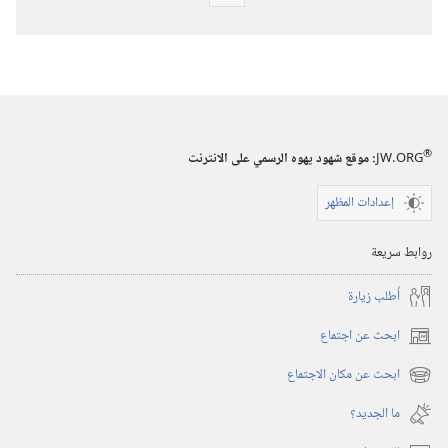
خيارات
تنزيل
الاصدارات
المجلات
١‏ ‏‎تموز/
®
JW.ORG
:‏ موقع شهود يهوه الرسمي على الانترنت
يوليو‏
‎١٩٩٣
إعدادات المظهر
روابط سريعة
أُطلب زيارة
ابحث عن اجتماع
(يفتح
نافذة
ابحث عن مكان الاجتماع
(يفتح
جديدة)
نافذة
ما الجديد؟‏
جديدة)