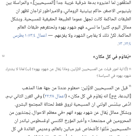
المثقَّفون لما اعتبروه بدعة شرقية غريبة جدا [المسيحيين].‏» والمراسلة بين
بلينيوس الاصغر،‏ حاكم بيثينية الروماني،‏ والامبراطور تراجان تظهر ان
الطبقات الحاكمة كانت تجهل عموما الطبيعة الحقيقية للمسيحية.‏ وبشكل
مماثل اليوم،‏ كثيرا ما تسيء فهم شهود يهوه وتحتقرهم طبقاتُ العالم
الحاكمة.‏ لكنَّ ذلك لا يفاجئ الشهود ولا يفزعهم.‏ —‏
اعمال ٤:‏١٣؛‏
١ بطرس
٤:‏١٢،‏ ١٣
‏.‏
‏«يُقاوَم في كل مكان»‏
١١ (‏أ)‏ اية امور قيلت عن المسيحيين الاوَّلين،‏ وماذا يُقال عن شهود يهوه؟‏ (‏ب)‏ لماذا لا يشترك
شهود يهوه في السياسة؟‏
١١
قيل عن المسيحيين الاوَّلين:‏ «معلوم عندنا من جهة هذا المذهب
[البدعة،‏
ع‌ج
‏] انه يُقاوَم في كل مكان.‏» (‏
اعمال ٢٨:‏٢٢
‏)‏ وفي القرن الثاني ب‌م،‏
ادَّعى سِلسُس الوثني ان المسيحية تروق فقط لحثالة المجتمع البشري.‏
وبشكل مماثل يُقال عن شهود يهوه انهم «في معظم الاحوال،‏ يُجتذبون من
المحرومين في مجتمعنا.‏» وأخبر المؤرخ الكنسي اوڠسطوس نياندر ان
«المسيحيين مُثِّلوا كأشخاص غير مبالين بالعالم،‏ وعديمي الفائدة في كل