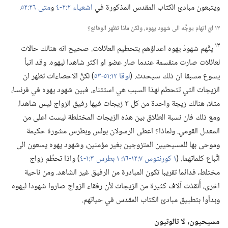
ويتبعون مبادئ الكتاب المقدس المذكورة في
اشعياء ٢:‏٢-‏٤
و
متى ٢٦:‏٥٢
‏.‏
١٣ ايّ اتهام يوجَّه الى شهود يهوه،‏ ولكن ماذا تظهر الوقائع؟‏
١٣
يتَّهم شهودَ يهوه اعداؤهم بتحطيم العائلات.‏ صحيح انه هنالك حالات
لعائلات صارت منقسمة عندما صار عضو او اكثر شاهدا ليهوه.‏ وقد انبأ
يسوع مسبقا ان ذلك سيحدث.‏ (‏
لوقا ١٢:‏٥١-‏٥٣
‏)‏ لكنَّ الاحصاءات تظهر ان
الزيجات التي تتحطم لهذا السبب هي استثناء.‏ فبين شهود يهوه في فرنسا،‏
مثلا،‏ هنالك زيجة واحدة من كل ٣ زيجات فيها رفيق الزواج ليس شاهدا.‏
ومع ذلك فان نسبة الطلاق بين هذه الزيجات المختلطة ليست اعلى من
المعدل القومي.‏ ولماذا؟‏ اعطى الرسولان بولس وبطرس مشورة حكيمة
وموحى بها للمسيحيين المتزوجين بغير مؤمنين،‏ وشهود يهوه يسعون الى
اتِّباع كلماتهما.‏ (‏
١ كورنثوس ٧:‏١٢-‏١٦؛‏
١ بطرس ٣:‏١-‏٤
‏)‏ واذا تحطَّم زواج
مختلط،‏ فدائما تقريبا تكون المبادرة من الرفيق غير الشاهد.‏ ومن ناحية
اخرى،‏ أُنقذت آلاف كثيرة من الزيجات لأن رفقاء الزواج صاروا شهودا ليهوه
وبدأوا بتطبيق مبادئ الكتاب المقدس في حياتهم.‏
مسيحيون،‏ لا ثالوثيون