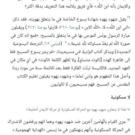
والايمان بأنه ابن اللّٰه.‏» فأيّ فريق يلائمه هذا التعريف بدقة اكثر؟‏
١٦
يقبل شهود يهوه شهادة يسوع الخاصة في ما يتعلق بهويته.‏ فقد ذكر:‏
«اني ابن اللّٰه،‏» لا،‏ «اللّٰه الابن.‏» (‏
يوحنا ١٠:‏٣٦
‏؛‏ قارنوا
يوحنا ٢٠:‏٣١
‏.‏)‏ ويقبلون
عبارة الرسول بولس الموحى بها في ما يتعلق بالمسيح:‏ «فمع انه كان في
صورة اللّٰه لم يَعُدَّ مساواته للّٰه غنيمة.‏»‏
(‏
فيلبي ٢:‏٦
‏،‏
الترجمة اليسوعية
*
الجديدة
‏)‏ ويذكر كتاب
الوثنية في مسيحيتنا:‏
‏«لم يشِر يسوع المسيح قط
الى ظاهرة كهذه [ثالوث متساوٍ]،‏ ولا تَظهر الكلمة ‹ثالوث› في ايّ مكان في
العهد الجديد.‏ فالكنيسة تبنَّت الفكرة فقط بعد ثلاثمئة سنة من موت ربنا؛‏
وأصل هذا المفهوم هو وثني تماما.‏» وشهود يهوه يقبلون تعليم الكتاب
المقدس عن المسيح.‏ فهم مسيحيون،‏ لا ثالوثيون.‏
لا مسكونية
١٧ لماذا لا يتعاون شهود يهوه مع الحركة المسكونية او حركة الايمان الخليط؟‏
١٧
جرى القيام باتِّهامَين آخرين ضد شهود يهوه وهما انهم يرفضون الاشتراك
في الحركة المسكونية وأنهم ينهمكون في ما يُسمى «الهداية الهجومية.‏»