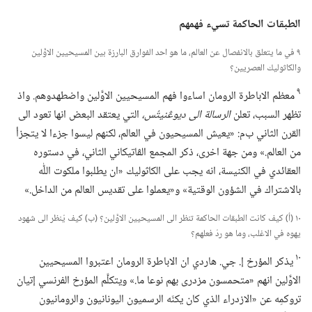
الطبقات الحاكمة تسيء فهمهم
٩ في ما يتعلق بالانفصال عن العالم،‏ ما هو احد الفوارق البارزة بين المسيحيين الاوَّلين
والكاثوليك العصريين؟‏
٩
معظم الاباطرة الرومان اساءوا فهم المسيحيين الاوَّلين واضطهدوهم.‏ واذ
تظهر السبب،‏ تعلن
الرسالة الى ديوڠنيتُس،‏
التي يعتقد البعض انها تعود الى
القرن الثاني ب‌م:‏ «يعيش المسيحيون في العالم،‏ لكنهم ليسوا جزءا لا يتجزأ
من العالم.‏» ومن جهة اخرى،‏ ذكر المجمع الڤاتيكاني الثاني،‏ في دستوره
العقائدي في الكنيسة،‏ انه يجب على الكاثوليك «ان يطلبوا ملكوت اللّٰه
بالاشتراك في الشؤون الوقتية» و«يعملوا على تقديس العالم من الداخل.‏»‏
١٠ (‏أ)‏ كيف كانت الطبقات الحاكمة تنظر الى المسيحيين الاوَّلين؟‏ (‏ب)‏ كيف يُنظر الى شهود
يهوه في الاغلب،‏ وما هو ردّ فعلهم؟‏
١٠
يذكر المؤرخ إ.‏ جي.‏ هاردي ان الاباطرة الرومان اعتبروا المسيحيين
الاوَّلين انهم «متحمسون مزدرى بهم نوعا ما.‏» ويتكلَّم المؤرخ الفرنسي إتيان
تروكمِه عن «الازدراء الذي كان يكنّه الرسميون اليونانيون والرومانيون