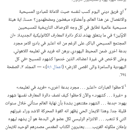
يوصف شهود يهوه والمسيحيون الاوَّلون؟‏
٣
ايّ فريق ديني اليوم كسب لنفسه صيت الامانة للمبادئ المسيحية
والانفصال عن هذا العالم،‏ وأعضاؤه مبغضون ومضطهدون؟‏ حسنا،‏ اية هيئة
مسيحية عالمية تطابق في كل وجه الاوصاف التاريخية للمسيحيين
الاوَّلين؟‏ في ما يتعلق بهذه،‏ تذكر
دائرة المعارف الكاثوليكية الجديدة:‏
‏«ان
المجتمع المسيحي الباكر،‏ على الرغم من انه اعتُبر في بادئ الامر مجرد
بدعة اخرى ضمن المحيط اليهودي،‏ برهن انه فريد في تعليمه اللاهوتي،‏
وعلى الاخص في غيرة اعضائه،‏ الذين خدموا كشهود للمسيح ‹في كل
اليهودية والسامرة والى اقصى الارض› (‏
اعمال ١:‏٨
‏)‏.‏» —‏ المجلد ٣،‏ الصفحة
٦٩٤.‏
٤
لاحظوا العبارات «اعتُبر .‏ .‏ .‏ مجرد بدعة اخرى،‏» «فريد في تعليمه،‏»
و «غيرة .‏ .‏ .‏ كشهود.‏» والآن لاحظوا كيف تصف دائرة المعارف نفسها شهود
يهوه:‏ «بدعة .‏ .‏ .‏ الشهود مقتنعون بشدة بأن نهاية العالم ستأتي خلال سنوات
قليلة جدا.‏ وهذا الايمان الحي يَظهر انه القوة المحركة الاشد وراء غيرتهم
التي لا تتعب.‏ .‏ .‏ .‏ الالتزام الرئيسي لكل عضو في البدعة هو أن يشهد ليهوه
بإعلان ملكوته القريب.‏ .‏ .‏ .‏ يعتبرون الكتاب المقدس مصدرهم الوحيد للايمان