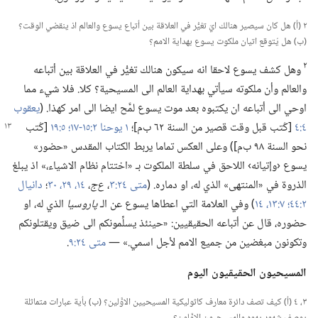
٢ (‏أ)‏ هل كان سيصير هنالك ايّ تغيُّر في العلاقة بين أتباع يسوع والعالم اذ ينقضي الوقت؟‏
(‏ب)‏ هل يُتوقع اتيان ملكوت يسوع بهداية الامم؟‏
٢
وهل كشف يسوع لاحقا انه سيكون هنالك تغيُّر في العلاقة بين أتباعه
والعالم وأن ملكوته سيأتي بهداية العالم الى المسيحية؟‏ كلا.‏ فلا شيء مما
اوحي الى أتباعه ان يكتبوه بعد موت يسوع لمَّح ايضا الى امر كهذا.‏ (‏
يعقوب
٤:‏٤
[كُتب قبل وقت قصير من السنة ٦٢ ب‌م]؛‏
١ يوحنا ٢:‏
١٥-‏١٧؛‏
٥:‏١٩
[كُتب
نحو السنة ٩٨ ب‌م])‏ وعلى العكس تماما يربط الكتاب المقدس «حضور»
يسوع ‹وإتيانه› اللاحق في سلطة الملكوت بـ‍ «اختتام نظام الاشياء،‏» اذ يبلغ
الذروة في «المنتهى» الذي له،‏ او دماره.‏ (‏
متى ٢٤:‏٣
‏،‏
ع‌ج
‏،‏
١٤،‏
٢٩،‏ ٣٠
‏؛‏
دانيال
٢:‏٤٤؛‏
٧:‏١٣،‏ ١٤
‏)‏ وفي العلامة التي اعطاها يسوع عن الـ‍
پاروسيا
الذي له،‏ او
حضوره،‏ قال عن أتباعه الحقيقيين:‏ «حينئذ يسلِّمونكم الى ضيق ويقتلونكم
وتكونون مبغضين من جميع الامم لأجل اسمي.‏» —‏
متى ٢٤:‏٩
‏.‏
المسيحيون الحقيقيون اليوم
٣،‏ ٤ (‏أ)‏ كيف تصف دائرة معارف كاثوليكية المسيحيين الاوَّلين؟‏ (‏ب)‏ بأية عبارات متماثلة