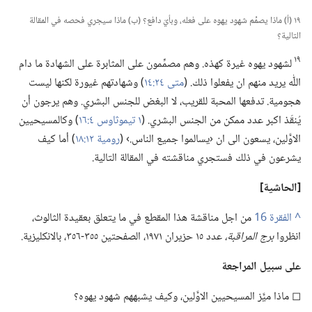
١٩ (‏أ)‏ ماذا يصمِّم شهود يهوه على فعله،‏ وبأيّ دافع؟‏ (‏ب)‏ ماذا سيجري فحصه في المقالة
التالية؟‏
١٩
لشهود يهوه غيرة كهذه.‏ وهم مصمِّمون على المثابرة على الشهادة ما دام
اللّٰه يريد منهم ان يفعلوا ذلك.‏ (‏
متى ٢٤:‏١٤
‏)‏ وشهادتهم غيورة لكنها ليست
هجومية.‏ تدفعها المحبة للقريب،‏ لا البغض للجنس البشري.‏ وهم يرجون أن
يُنقَذ اكبر عدد ممكن من الجنس البشري.‏ (‏
١ تيموثاوس ٤:‏١٦
‏)‏ وكالمسيحيين
الاوَّلين،‏ يسعون الى ان ‹يسالموا جميع الناس.‏› (‏
رومية ١٢:‏١٨
‏)‏ أما كيف
يشرعون في ذلك فستجري مناقشته في المقالة التالية.‏
‏[الحاشية]‏
^
من اجل مناقشة هذا المقطع في ما يتعلق بعقيدة الثالوث،‏
انظروا
برج المراقبة،‏
عدد ١٥ حزيران ١٩٧١،‏ الصفحتين ٣٥٥-‏٣٥٦،‏ بالانكليزية.‏
على سبيل المراجعة
◻ ماذا ميَّز المسيحيين الاوَّلين،‏ وكيف يشبههم شهود يهوه؟‏