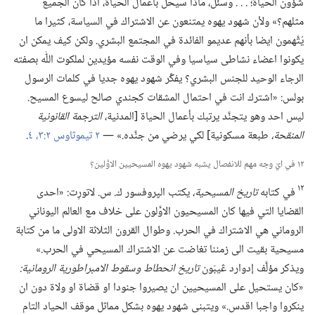
شؤون الحياة؛‏ .‏ .‏ .‏ وسُئل،‏ ماذا سيحل بأعمال الحياة،‏ اذا كان الجميع
مثلهم؟‏» ولأن شهود يهوه يمتنعون عن الاشتراك في السياسة،‏ كثيرا ما
يُتَّهمون ايضا بأنهم عديمو الفائدة في المجتمع البشري.‏ ولكن كيف يمكن ان
يكونوا اعضاء نشاطى سياسيا وفي الوقت نفسه مؤيدين لملكوت اللّٰه بصفته
الرجاء الوحيد للجنس البشري؟‏ يفكِّر شهود يهوه جديا في كلمات الرسول
بولس:‏ «اشترك انت في احتمال المشقات كجندي صالح ليسوع المسيح.‏
ليس احد وهو يتجنَّد يرتبك بأعمال الحياة [المدنية،‏
الترجمة القانونية
المنقحة،‏
طبعة مسكونية] لكي يرضي من جنَّده.‏» —‏
٢ تيموثاوس ٢:‏٣،‏ ٤
‏.‏
١٢ في ايّ وجه مهم للانفصال يشبه شهود يهوه المسيحيين الاوَّلين؟‏
١٢
في كتابه
تاريخ المسيحية،‏
يكتب الپروفسور ك.‏ س.‏ لاتورِت:‏ «احدى
القضايا التي فيها كان المسيحيون الاوَّلون على خلاف مع العالم اليوناني
الروماني هي الاشتراك في الحرب.‏ وطوال القرون الثلاثة الاولى ما من كتابة
مسيحية بقيت الى زمننا تغاضت عن الاشتراك المسيحي في الحرب.‏»
ويذكر مؤلَّف إدوارد ڠيبّون
تاريخ انحطاط وسقوط الامبراطورية الرومانية:‏
‏«كان يستحيل على المسيحيين ان يصيروا جنودا او قضاة او ولاة دون ان
ينكروا واجبا اقدس.‏» ويتبنى شهود يهوه بشكل مماثل موقف الحياد التام