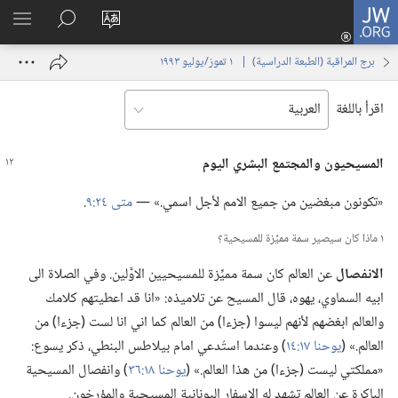
JW.ORG
تسجيل
تغيير
البحث
اظهر
الدخول
لغة
في
القائم
(يفتح
برج المراقبة (‏الطبعة الدراسية)‏ | ‏‎ ١‏ ‏‎تموز/يوليو‏ ‎١٩٩٣
الموقع
JW.‎ORG
نافذة
جديدة)
اقرأ باللغة
المسيحيون والمجتمع البشري اليوم
‏«تكونون مبغضين من جميع الامم لأجل اسمي.‏» —‏
متى ٢٤:‏٩
‏.‏
١ ماذا كان سيصير سمة مميِّزة للمسيحية؟‏
الانفصال
عن العالم كان سمة مميِّزة للمسيحيين الاوَّلين.‏ وفي الصلاة الى
ابيه السماوي،‏ يهوه،‏ قال المسيح عن تلاميذه:‏ «انا قد اعطيتهم كلامك
والعالم ابغضهم لأنهم ليسوا (‏جزءا)‏ من العالم كما اني انا لست (‏جزءا)‏ من
العالم.‏» (‏
يوحنا ١٧:‏١٤
‏)‏ وعندما استُدعي امام بيلاطس البنطي،‏ ذكر يسوع:‏
«مملكتي ليست (‏جزءا)‏ من هذا العالم.‏» (‏
يوحنا ١٨:‏٣٦
‏)‏ وانفصال المسيحية
الباكرة عن العالم تشهد له الاسفار اليونانية المسيحية والمؤرخون.‏