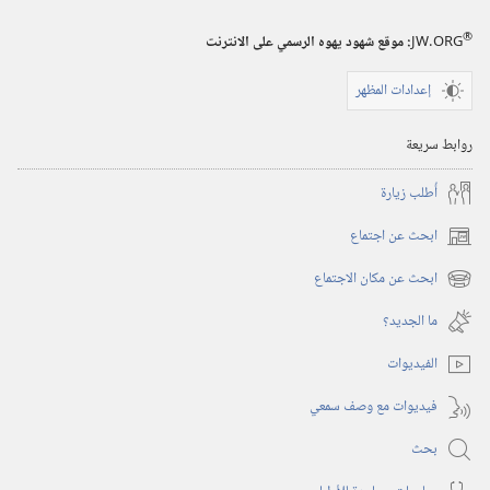
١‏ ‏‎تموز/
®
JW.ORG
:‏ موقع شهود يهوه الرسمي على الانترنت
يوليو‏
‎١٩٩٣
إعدادات المظهر
روابط سريعة
أُطلب زيارة
ابحث عن اجتماع
(يفتح
نافذة
ابحث عن مكان الاجتماع
(يفتح
جديدة)
نافذة
ما الجديد؟‏
جديدة)
الفيديوات
فيديوات مع وصف سمعي
بحث