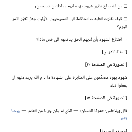
◻ من اية نواح يظهر شهود يهوه انهم مواطنون صالحون؟‏
◻ كيف نظرت الطبقات الحاكمة الى المسيحيين الاوَّلين،‏ وهل تغيَّر الامر
اليوم؟‏
◻ اقتناع الشهود بأن لديهم الحق يدفعهم الى فعل ماذا؟‏
‏[اسئلة الدرس]‏
‏[الصورة في الصفحة ١٢]‏
شهود يهوه مصمِّمون على المثابرة على الشهادة ما دام اللّٰه يريد منهم ان
يفعلوا ذلك
‏[الصورة في الصفحة ١٧]‏
قال بيلاطس:‏ «هوذا الانسان» —‏ الذي لم يكن جزءا من العالم.‏ —‏
يوحنا
١٩:‏٥
‏.‏
‏[مصدر الصورة]‏