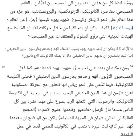
ووُجِّه ايضا كل من هذين التعييرين الى المسيحيين الاوَّلين.‏ والعالم
المسيحي،‏ بعناصره الكاثوليكية،‏ الارثوذكسية،‏ والپروتستانتية،‏ هو جزء من
هذا العالم على نحو لا يُنكر.‏ وكيسوع،‏ شهود يهوه ‹ليسوا (‏جزءا)‏ من العالم.‏›
(‏
يوحنا ١٧:‏١٤
‏)‏ فكيف يمكن ان يتحالفوا من خلال حركات الايمان الخليط مع
الهيئات الدينية التي تروِّج السلوك والمعتقدات غير المسيحية؟‏
١٨ (‏أ)‏ لماذا لا يمكن ان يُنقد شهود يهوه بسبب الادِّعاء انهم وحدهم يمارسون الدين الحقيقي؟‏
(‏ب)‏ فيما يعتقدون ان لديهم الدين الحقيقي،‏ ماذا لا يملكه الكاثوليك الرومانيون؟‏
١٨
ومَن يمكنه ان ينقد على نحو مبرَّر شهود يهوه لاعتقادهم،‏ كما فعل
المسيحيون الاوَّلون،‏ انهم وحدهم يمارسون الدين الحقيقي؟‏ فحتى الكنيسة
الكاثوليكية،‏ فيما تدَّعي على نحو ريائي انها تتعاون مع الحركة المسكونية،‏
تعلن:‏ «نؤمن ان هذا الدين الحقيقي الوحيد يستمر في الوجود في الكنيسة
الكاثوليكية والرسولية،‏ التي ائتمنها الرب يسوع على مهمة نشره بين كل
الناس عندما قال للرسل:‏ ‹فاذهبوا وتلمذوا جميع الامم.‏›» (‏المجمع
الڤاتيكاني الثاني،‏ «بيان في الحرية الدينية»)‏ ولكن،‏ من الواضح ان معتقدا
كهذا غير كافٍ لبث غيرة لا تتعب في الكاثوليك للمضي قدما في عمل
التلمذة.‏