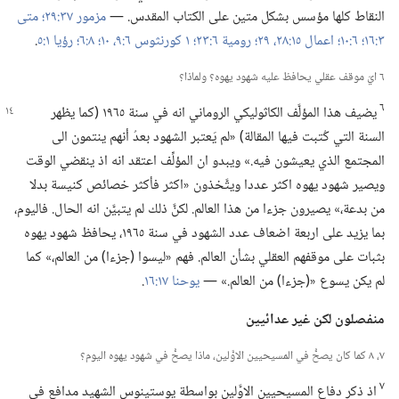
النقاط كلها مؤسس بشكل متين على الكتاب المقدس.‏ —‏
مزمور ٣٧:‏٢٩؛‏
متى
٣:‏١٦؛‏
٦:‏١٠؛‏
اعمال ١٥:‏٢٨،‏ ٢٩؛‏
رومية ٦:‏٢٣؛‏
١ كورنثوس ٦:‏٩،‏ ١٠؛‏
٨:‏٦؛‏
رؤيا ١:‏٥
‏.‏
٦ ايّ موقف عقلي يحافظ عليه شهود يهوه؟‏ ولماذا؟‏
٦
يضيف هذا المؤلَّف الكاثوليكي الروماني انه
في سنة ١٩٦٥ (‏كما يظهر
السنة التي كُتبت فيها المقالة)‏ «لم يَعتبر الشهود بعدُ أنهم ينتمون الى
المجتمع الذي يعيشون فيه.‏» ويبدو ان المؤلِّف اعتقد انه اذ ينقضي الوقت
ويصير شهود يهوه اكثر عددا ويتَّخذون «اكثر فأكثر خصائص كنيسة بدلا
من بدعة،‏» يصيرون جزءا من هذا العالم.‏ لكنَّ ذلك لم يتبيَّن انه الحال.‏ فاليوم،‏
بما يزيد على اربعة اضعاف عدد الشهود في سنة ١٩٦٥،‏ يحافظ شهود يهوه
بثبات على موقفهم العقلي بشأن العالم.‏ فهم «ليسوا (‏جزءا)‏ من العالم،‏» كما
لم يكن يسوع «(‏جزءا)‏ من العالم.‏» —‏
يوحنا ١٧:‏١٦
‏.‏
منفصلون لكن غير عدائيين
٧،‏ ٨ كما كان يصحُّ في المسيحيين الاوَّلين،‏ ماذا يصحُّ في شهود يهوه اليوم؟‏
٧
اذ ذكر دفاع المسيحيين الاوَّلين بواسطة يوستينوس الشهيد مدافع في