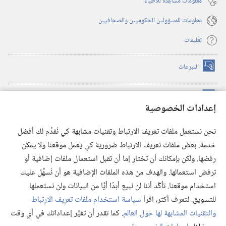
معلومات مساعِدة للأطباء
معلومات للمسؤولين الحكوميين والصحافيين
تعليمات
التبرعات
(يفتح
نافذة
جديدة)
مكتبة برج المراقبة الالكترونية
™
(يفتح
إعدادات الخصوصية
نافذة
JW Hub
جديدة)
(يفتح
نحن نستعمل ملفات تعريف الارتباط وتقنيات مشابهة كي نُقدِّم لك أفضل
نافذة
®
خدمة. بعض ملفات تعريف الارتباط ضرورية كي يعمل موقعنا ولا يمكن
تطبيق
JW Library
جديدة)
رفضها. ولكن بإمكانك أن تختار إما أن تقبل استعمال ملفات إضافية أو
مكتبة برج المراقبة
ترفض استعمالها. والهدف من هذه الملفات الإضافية هو أن نُسهِّل عليك
استخدام موقعنا. تأكَّد أننا لن نبيع أبدًا أيًّا من البيانات ولن نستعملها
للتسويق. لتعرف أكثر، اقرأ
سياسة استخدام ملفات تعريف الارتباط
والتقنيات المشابهة لها حول العالم
. كما تقدر أن تغيِّر إعداداتك في أي وقت
Copyright
© 2026 .Watch Tower Bible and Tract Society of Pennsylvania