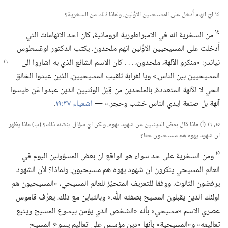
١٤ ايّ اتهام أُدخل على المسيحيين الاوَّلين،‏ ولماذا ذلك من السخرية؟‏
١٤
من السخرية انه في الامبراطورية الرومانية،‏ كان احد الاتهامات التي
أُدخلت على المسيحيين الاوَّلين انهم ملحدون.‏ يكتب الدكتور اوڠسطوس
نياندر:‏ «منكرو الآلهة،‏ ملحدون،‏ .‏ .‏ .‏ كان الاسم
الشائع الذي به اشاروا الى
المسيحيين بين الناس.‏» ويا لغرابة تلقيب المسيحيين،‏ الذين عبدوا الخالق
الحي لا الآلهة المتعددة،‏ بالملحدين من قِبَل الوثنيين الذين عبدوا مَن «ليسوا
آلهة بل صنعة ايدي الناس خشب وحجر.‏» —‏
اشعياء ٣٧:‏١٩
‏.‏
١٥،‏ ١٦ (‏أ)‏ ماذا قال بعض الدينيين عن شهود يهوه،‏ ولكن ايّ سؤال ينشئه ذلك؟‏ (‏ب)‏ ماذا يظهر
ان شهود يهوه هم مسيحيون حقا؟‏
١٥
ومن السخرية على حد سواء هو الواقع ان بعض المسؤولين اليوم في
العالم المسيحي ينكرون ان شهود يهوه هم مسيحيون.‏ ولماذا؟‏ لأن الشهود
يرفضون الثالوث.‏ ووفقا للتعريف المتحيِّز للعالم المسيحي،‏ «المسيحيون هم
اولئك الذين يقبلون المسيح بصفته اللّٰه.‏» وبالتباين مع ذلك،‏ يعرِّف قاموس
عصري الاسم «مسيحي» بأنه «الشخص الذي يؤمن بيسوع المسيح ويتبع
تعاليمه» و«المسيحية» بأنها «دين مؤسس على تعاليم يسوع المسيح