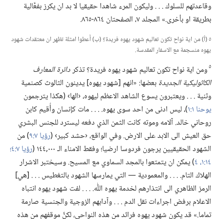
وقاعدتهم للسلوك .‏ .‏ .‏ وليكون المرء شاهدا حقيقيا لا بد ان يكرز بفعَّالية
بطريقة او بأخرى.‏» المجلد ٧،‏ الصفحتان ٨٦٤-‏٨٦٥.‏
٥ (‏أ)‏ من اية نواح تكون تعاليم شهود يهوه فريدة؟‏ (‏ب)‏ أَعطوا امثلة تظهر ان معتقدات شهود
يهوه منسجمة مع الاسفار المقدسة.‏
٥
ومن اية نواح تكون تعاليم شهود يهوه فريدة؟‏ تذكر
دائرة المعارف
الكاثوليكية الجديدة
بعضها:‏ «انهم [شهود يهوه] يدينون الثالوث كصنمية
وثنية .‏ .‏ .‏ ويعتبرون يسوع الشاهد الاعظم ليهوه،‏ ‹الها› (‏هكذا يترجمون
يوحنا ١:‏١
‏)‏،‏ ليس ادنى من احد سوى يهوه.‏ .‏ .‏ .‏ مات كإنسان وأُقيم كابن
روحاني خالد.‏ آلامه وموته كانت الثمن الذي دفعه ليسترد للجنس البشري
حق العيش الى الابد على الارض.‏ وفي الواقع،‏ ‹حشد كبير› (‏
رؤيا ٧:‏٩
‏)‏ من
الشهود الحقيقيين يرجون فردوسا ارضيا؛‏ وفقط الامناء الـ‍ ٠٠٠‏,١٤٤ (‏
رؤيا ٧:‏٤؛‏
١٤:‏١،‏
٤
‏)‏ يمكن ان يتمتعوا بالمجد السماوي مع المسيح.‏ وسيختبر الاشرار
الهلاك التام.‏ .‏ .‏ .‏ والمعمودية —‏ التي يمارسها الشهود بالتغطيس .‏ .‏ .‏ [هي]
الرمز الظاهري الى انتذارهم لخدمة يهوه اللّٰه.‏ .‏ .‏ .‏ لفت شهود يهوه انتباه
الاعلام برفض اجراءات نقل الدم .‏ .‏ .‏ وآدابهم الزوجية والجنسية صارمة
تماما.‏» قد يكون شهود يهوه فرائد من هذه النواحي،‏ لكنَّ موقفهم من هذه