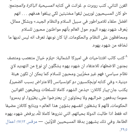
القرن الثاني،‏ كتب روبرت م.‏ ڠرانت في كتابه
المسيحية الباكرة والمجتمع:‏
‏«لو كان المسيحيون ثوريين لبَقوا مختبئين لكي يبلغوا هدفهم.‏ .‏ .‏ .‏ انهم
افضل حلفاء للامبراطور في سبيل السلام والنظام الجيد.‏» وبشكل مماثل،‏
يُعرف شهود يهوه اليوم حول العالم بأنهم مواطنون محبون للسلام
ومحافظون على النظام.‏ والحكومات،‏ ايّا كان نوعها،‏ تعرف انه ليس لديها ما
تخافه من شهود يهوه.‏
٨
كتب كاتب افتتاحيات في اميركا الشمالية:‏ «يلزم خيال متعصب ومتصف
بجنون الاضطهاد للاعتقاد ان شهود يهوه يشكِّلون ايّ نوع من التهديد لايّ
نظام سياسي؛‏ فهم غير مخرِّبين ومحبون للسلام كما يمكن ان تكون هيئة
دينية.‏» وفي كتابه
لوبْجِكسيون دو كونسيانس
‏(‏الاعتراض بسبب الضمير)‏،‏
يكتب جان-‏پيار كاتلان:‏ «يذعن الشهود كاملا للسلطات ويطيعون القوانين
عموما؛‏ يدفعون ضرائبهم ولا يحاولون ان يعترضوا على،‏ يغيِّروا،‏ او يدمروا
الحكومات،‏ لأنهم لا يشغلون انفسهم بشؤون هذا العالم.‏» ويتابع كاتلان مضيفا
انه فقط اذا طالبت الدولة بحياتهم،‏ التي نذروها كاملا للّٰه،‏ يرفض شهود يهوه
الطاعة.‏ وفي ذلك يشبهون بدقة المسيحيين الاوَّلين.‏ —‏
مرقس ١٢:‏١٧؛‏
اعمال
٥:‏٢٩
‏.‏