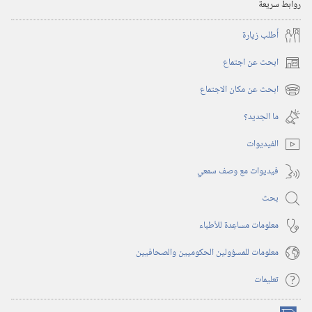
روابط سريعة
أُطلب زيارة
ابحث عن اجتماع
(يفتح
نافذة
ابحث عن مكان الاجتماع
(يفتح
جديدة)
نافذة
ما الجديد؟‏
جديدة)
الفيديوات
فيديوات مع وصف سمعي
بحث
معلومات مساعِدة للأطباء
معلومات للمسؤولين الحكوميين والصحافيين
تعليمات