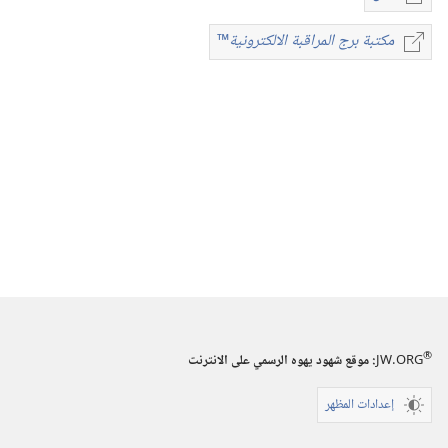
خيارات
تنزيل
مكتبة برج المراقبة الالكترونية
™
مكتبة
الاصدارات
برج
المجلات
المراقبة
‏‎١٥‏ ‏‎آب/
الالكترونية
™
اغسطس‏
‎١٩٩١
®
JW.ORG
:‏ موقع شهود يهوه الرسمي على الانترنت
إعدادات المظهر