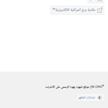
خيارات
تنزيل
مكتبة برج المراقبة الالكترونية
™
مكتبة
الاصدارات
برج
المجلات
المراقبة
الالكترونية
™
١‏ ‏‎ايار/
مايو‏
‎١٩٩١
®
JW.ORG
:‏ موقع شهود يهوه الرسمي على الانترنت
إعدادات المظهر