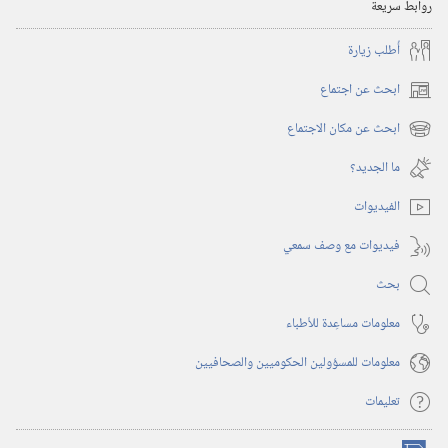
روابط سريعة
أُطلب زيارة
ابحث عن اجتماع
(يفتح
نافذة
ابحث عن مكان الاجتماع
(يفتح
جديدة)
نافذة
ما الجديد؟‏
جديدة)
الفيديوات
فيديوات مع وصف سمعي
بحث
معلومات مساعِدة للأطباء
معلومات للمسؤولين الحكوميين والصحافيين
تعليمات