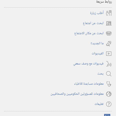
روابط سريعة
أُطلب زيارة
ابحث عن اجتماع
(يفتح
نافذة
ابحث عن مكان الاجتماع
(يفتح
جديدة)
نافذة
ما الجديد؟‏
جديدة)
الفيديوات
فيديوات مع وصف سمعي
بحث
معلومات مساعِدة للأطباء
معلومات للمسؤولين الحكوميين والصحافيين
تعليمات