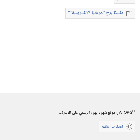
خيارات
تنزيل
مكتبة برج المراقبة الالكترونية
™
مكتبة
الاصدارات
برج
المجلات
المراقبة
الالكترونية
™
١‏ ‏‎نيسان/
ابريل‏
‎١٩٩١
®
JW.ORG
:‏ موقع شهود يهوه الرسمي على الانترنت
إعدادات المظهر