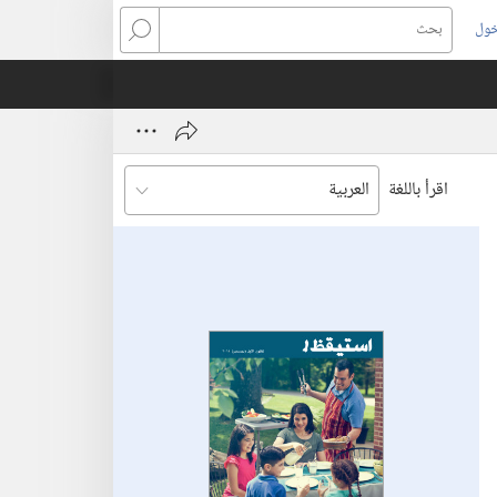
خول
بحث
اقرأ باللغة