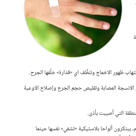
ة
هاب ظهور الاخماج وتنظِّف اي «قذارة» خلَّفها الجرح.‏
ن الانسجة المصابة وتقليص حجم الجرح وإصلاح الاوعية
المنطقة التي أصيبت بأذى.‏
،‏ يبتكرون ألواحا بلاستيكية «تشفي» نفسها حينما