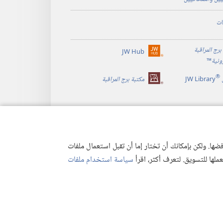
ات
برج المراقبة
JW Hub
(يفتح
رونية
™
نافذة
®
جديدة)
JW Library
مكتبة برج المراقبة
ها. ولكن بإمكانك أن تختار إما أن تقبل استعمال ملفات
تعملها للتسويق. لتعرف أكثر، اقرأ
سياسة استخدام ملفات
وصية
|
إعدادات الخصوصية