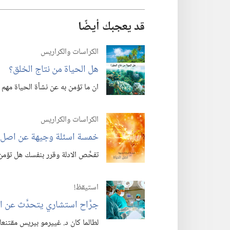
قد يعجبك أيضًا
الكراسات والكراريس
هل الحياة من نتاج الخلق؟‏
ان ما تؤمن به عن نشأة الحياة مهم ح
الكراسات والكراريس
خمسة اسئلة وجيهة عن اصل ا
تفحَّص الادلة وقرر بنفسك هل تؤمن ب
استيقظ‏!‏
جرَّاح استشاري يتحدَّث عن اي
لطالما كان د.‏ غييرمو بيريس مقتنعا 