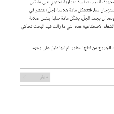
ة مجهَّزة بأنابيب صغيرة متوازية تحتوي على مادتين
تزجان معا.‏ فتتشكل مادة هلامية (‏جلّ)‏ تنتشر في
بعد ان يجمد الجلّ،‏ يشكِّل مادة صلبة بنفس صلابة
الشفاء الاصطناعية هذه التي ما زالت قيد البحث تحاكي
لجروح من نتاج التطور،‏ ام انها دليل على وجود
ما يلي