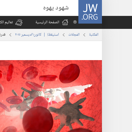
JW.ORG
شهود يهوه
الصفحة الرئيسية
تعاليم ال
المكتبة
المجلات
استيقظ‏!‏ | ‏‎كانون١/ديسمبر‏ ‏‎٢٠١٥‏
قدرة