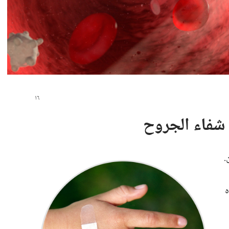
شفاء الجروح
‏
ه