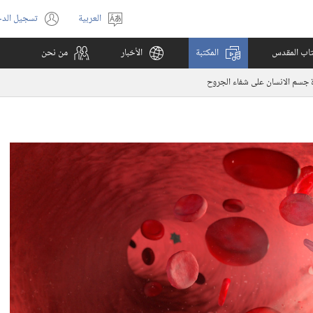
العربية
تسجيل الد
اختر
(يفتح
اللغة
نافذة
كتاب المقدس
المكتبة
الأخبار
من نحن
جديدة)
 جسم الانسان على شفاء الجروح