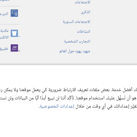
الاجتماعات
الذكرى
التبرع
(يفتح
الاجتماعات السنوية
نافذة
جديدة)
مكتبة 
النشاطات
(يفتح
الالكت
التجارب الشخصية
نافذة
تطبيق
جديدة)
شهود يهوه حول العالم
ية
ن الكتاب المقدس
 لك أفضل خدمة. بعض ملفات تعريف الارتباط ضرورية كي يعمل موقعنا ولا يمكن رفض
 نُسهِّل عليك استخدام موقعنا. تأكَّد أننا لن نبيع أبدًا أيًّا من البيانات ولن نس
 تغيِّر إعداداتك في أي وقت من خلال
إعدادات الخصوصية
.
© 2026 .Watch Tower Bible and Tract
Copyright
شروط الاستخدام
|
سياسة الخص