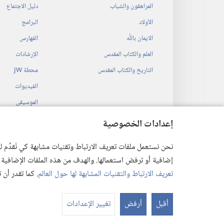
المراهقون والشباب
دليل الاجتماع
الأولاد
البرامج
الايمان باللّٰه
الفهارس
العلم والكتاب المقدس
الإرشادات
التاريخ والكتاب المقدس
محطة‏ ‏JW
الفيديوات
الموسيقى
المسرحيات السمع
إعدادات الخصوصية
قراءات مسرحية م
نحن نستعمل ملفات تعريف الارتباط وتقنيات مشابهة كي نُقدِّم
إضافية أو ترفض استعمالها. والهدف من هذه الملفات الإضافية هو أن
تعريف الارتباط والتقنيات المشابهة لها حول العالم
. كما تقدر أن
 Society of Pennsylvania
أقبل
أرفض
تغيير الإعدادات