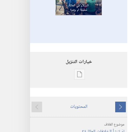
خيارات التنزيل
خيارات
تنزيل
الاصدارات
استيقظ‏!‏
المحتويات
السلام
ما
ما
في
يسبق
يلي
موضوع الغلاف
العائلة:‏
لمَ تنشأ الخلافات العائلية؟‏