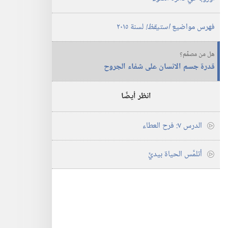
فهرس مواضيع
استيقظ!‏
لسنة ٢٠١٥
هل من مصمِّم؟
قدرة جسم الانسان على شفاء الجروح
انظر أيضًا
الدرس ٧:‏ فرح العطاء
أتلمَّس الحياة بيديَّ