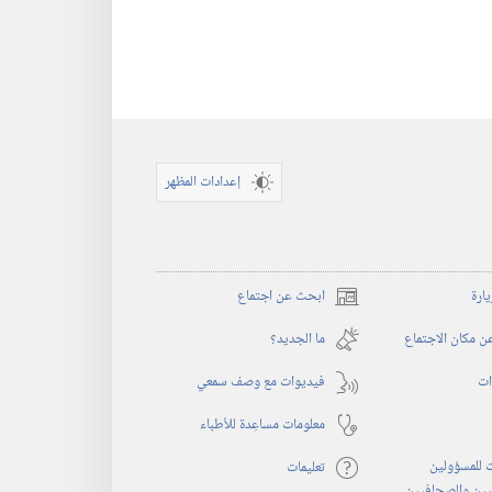
إعدادات المظهر
يارة
ابحث عن اجتماع
(يفتح
نافذة
 مكان الاجتماع
ما الجديد؟‏
جديدة)
ات
فيديوات مع وصف سمعي
معلومات مساعِدة للأطباء
 للمسؤولين
تعليمات
يين والصحافيين