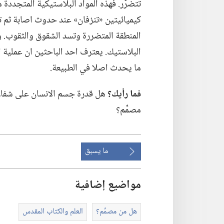
تتضرَّر.‏ فهذه المواد البلاستيكية المتجدد
كيميائيتين «تنزفان» عند حدوث اصابة ثم تم
المنطقة المتضررة وتسد الشقوق والثقوب.‏ و
البلاستيك.‏ يعترف احد الباحثين ان عملية 
ما يحدث اصلا في الطبيعة.‏
فما رأيك؟‏
هل قدرة جسم الانسان على شفاء ا
مصمِّم؟‏
ما يسبق
مواضيع إضافية
هل من مصمِّم؟‏
العلم والكتاب المقدس