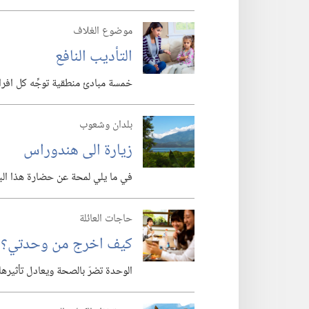
موضوع الغلاف
التأديب النافع
خمسة مبادئ منطقية توجِّه كل افراد ا
بلدان وشعوب
زيارة الى هندوراس
في ما يلي لمحة عن حضارة هذا البل
حاجات العائلة
كيف اخرج من وحدتي؟‏
الوحدة تضرّ بالصحة ويعادل تأثيرها تدخ‍ين ١٥ سيجارة في اليوم.‏ فكيف تتجنَّب