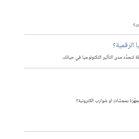
ت؟‏
الرقمية؟‏
تحدِّد مدى التأثير التكنولوجيا في حياتك.‏
هَّزة بمجسَّات او شوارب الكترونية؟‏