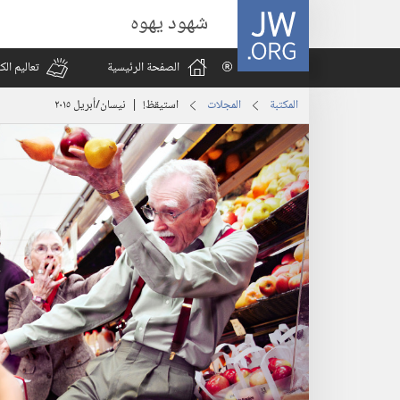
JW.ORG
شهود يهوه
الصفحة الرئيسية
تعاليم ال
المكتبة
المجلات
استيقظ‏!‏ | ‏‎نيسان/أبريل‏ ‏‎٢٠١٥‏