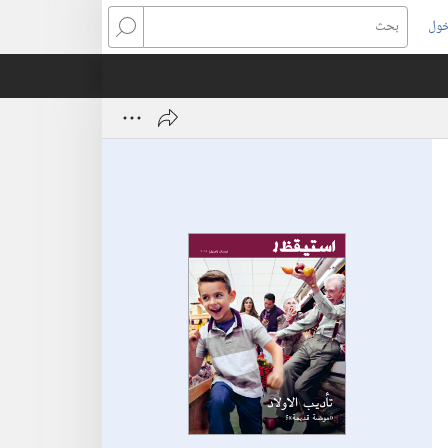
خول
بحث