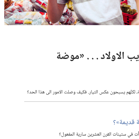
يل‏ ‏‎٢٠١٥‏ | تأديب الاولاد .‏ .‏ .‏ «موضة
،‏ لكنَّهم يسبحون عكس التيار.‏ فكيف وصلت الامور الى هذا الحد؟‏
ضة قديمة»؟‏
دأت في ستينات القرن العشرين سارية المفعول؟‏