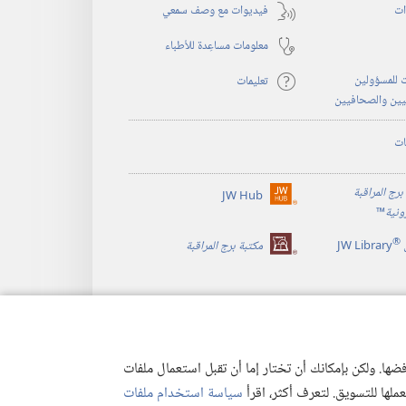
ات
فيديوات مع وصف سمعي
معلومات مساعِدة للأطباء
 للمسؤولين
تعليمات
يين والصحافيين
ات
برج المراقبة
JW Hub
(يفتح
رونية
™
نافذة
®
جديدة)
JW Library
مكتبة برج المراقبة
ها. ولكن بإمكانك أن تختار إما أن تقبل استعمال ملفات
تعملها للتسويق. لتعرف أكثر، اقرأ
سياسة استخدام ملفات