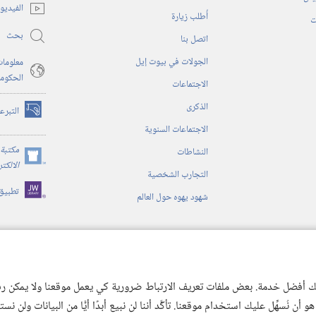
نافذة
الفيديو
أُطلب زيارة
جديدة)
ت
بحث
اتصل بنا
الجولات في بيوت إيل
معلومات
الحكوم
الاجتماعات
الذكرى
التبرع
(يفتح
الاجتماعات السنوية
نافذة
جديدة)
مكتبة 
النشاطات
(يفتح
الالكت
التجارب الشخصية
نافذة
تطبيق
جديدة)
شهود يهوه حول العالم
ية
ن الكتاب المقدس
 لك أفضل خدمة. بعض ملفات تعريف الارتباط ضرورية كي يعمل موقعنا ولا يمكن رفض
 نُسهِّل عليك استخدام موقعنا. تأكَّد أننا لن نبيع أبدًا أيًّا من البيانات ولن نس