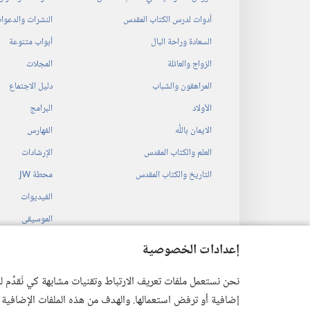
أدوات لدرس الكتاب المقدس
النشرات والدعوا
السعادة وراحة البال
أبواب متنوعة
الزواج والعائلة
المجلات
المراهقون والشباب
دليل الاجتماع
الأولاد
البرامج
الايمان باللّٰه
الفهارس
العلم والكتاب المقدس
الإرشادات
التاريخ والكتاب المقدس
محطة‏ ‏JW
الفيديوات
الموسيقى
المسرحيات السمع
إعدادات الخصوصية
قراءات مسرحية م
نحن نستعمل ملفات تعريف الارتباط وتقنيات مشابهة كي نُقدِّم
إضافية أو ترفض استعمالها. والهدف من هذه الملفات الإضافية هو أن