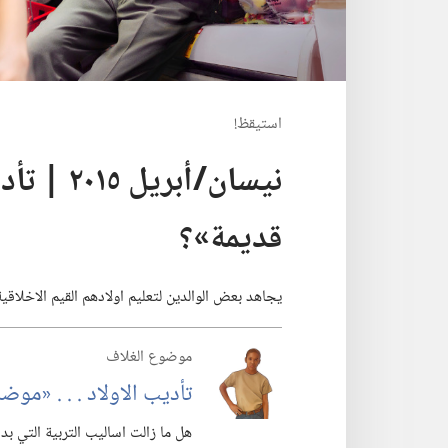
استيقظ‏!‏
‏‎نيسان/أبر
قديمة»؟‏
يجاهد بعض الوالدين لتعليم اولادهم القيم الاخلاقية
موضوع الغلاف
تأديب الاولاد .‏ .‏ .‏ «مو
هل ما زالت اساليب التربية التي ب