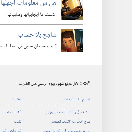
هل من معلومات أجهلها عن
اكتشف ما ايجابياتها وسلبياتها.‏
سامِح بلا حساب
كيف يجب ان تُعامِل مَن أخطأ اليك؟
®
JW.ORG
:‏ موقع شهود يهوه الرسمي على الانترنت
تعاليم الكتاب المقدس
المكتبة
انت تسأل والكتاب المقدس يجيب
الكتاب المقدس
شرح آيات من الكتاب المقدس
الكتب
دروس خصوصية في الكتاب المقدس
الكراسات والكرا