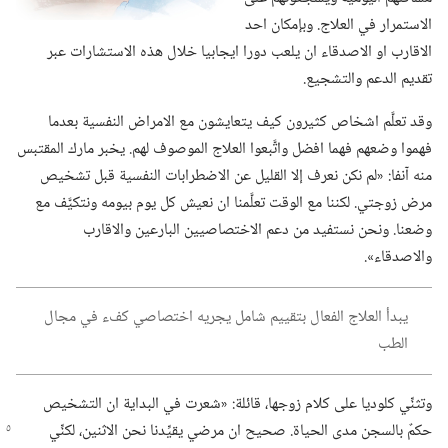
الاستمرار في العلاج.‏ وبإمكان احد
الاقارب او الاصدقاء ان يلعب دورا ايجابيا خلال هذه الاستشارات عبر
تقديم الدعم والتشجيع.‏
وقد تعلَّم اشخاص كثيرون كيف يتعايشون مع الامراض النفسية بعدما
فهموا وضعهم فهما افضل واتَّبعوا العلاج الموصوف لهم.‏ يخبر مارك المقتبس
منه آنفا:‏ «لم نكن نعرف إلا القليل عن الاضطرابات النفسية قبل تشخيص
مرض زوجتي.‏ لكننا مع الوقت تعلَّمنا ان نعيش كل يوم بيومه ونتكيَّف مع
وضعنا.‏ ونحن نستفيد من دعم الاختصاصيين البارعين والاقارب
والاصدقاء».‏
يبدأ العلاج الفعال بتقييم شامل يجريه اختصاصي كفء في مجال
الطب
وتثنِّي كلوديا على كلام زوجها،‏ قائلة:‏ «شعرت في البداية ان التشخيص
حكمٌ بالسجن مدى
الحياة.‏ صحيح ان مرضي يقيِّدنا نحن الاثنين،‏ لكنِّي