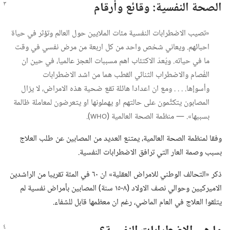
الصحة النفسية:‏ وقائع وأرقام
«تصيب الاضطرابات النفسية مئات الملايين حول العالم وتؤثر في حياة
احبائهم.‏ ويعاني شخص واحد من كل اربعة من مرض نفسي في وقت
ما في حياته.‏ ويُعدّ الاكتئاب اهم مسببات العجز عالميا،‏ في حين ان
الفُصام والاضطراب الثنائي القطب هما من اشد الاضطرابات
وأسوإها.‏ .‏ .‏ .‏ ومع ان اعدادا هائلة تقع ضحية هذه الامراض،‏ لا يزال
المصابون يتكتَّمون على حالتهم او يهملونها او يتعرضون لمعاملة ظالمة
بسببها».‏ —‏ منظمة الصحة العالمية (‏
‏)‏.‏
WHO
وفقا لمنظمة الصحة العالمية،‏ يمتنع العديد من المصابين عن طلب العلاج
بسبب وصمة العار التي ترافق الاضطرابات النفسية.‏
ذكر «التحالف الوطني للامراض العقلية» ان ٦٠ في المئة تقريبا من الراشدين
الاميركيين وحوالي نصف الاولاد (‏٨-‏١٥ سنة)‏ المصابين بأمراض نفسية لم
يتلقوا العلاج في العام الماضي،‏ رغم ان معظمها قابل للشفاء.‏