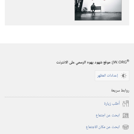
استيقظ‏!‏
ما
يجب
ان
تعرفه
عن
الاضطرابات
®
النفسية
JW.ORG
:‏ موقع شهود يهوه الرسمي على الانترنت
إعدادات المظهر
روابط سريعة
أُطلب زيارة
ابحث عن اجتماع
(يفتح
نافذة
ابحث عن مكان الاجتماع
(يفتح
جديدة)