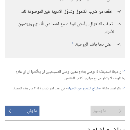
٧
خفِّف من شرب الكحول وتناوُل الادوية غير الموصوفة لك.‏
‏-‏
٨
تجنَّب الانعزال،‏ وٱمضِ الوقت مع اشخاص تأتمنهم ويهتمون
‏-‏
لأمرك.‏
٩
اعتنِ بحاجاتك الروحية.‏
*
‏-‏
^
ان مجلة
استيقظ!‏
لا توصي بعلاج معين.‏ وعلى المسيحيين ان يتأكدوا ان اي علاج
يختارونه لا يتعارض مع مبادئ الكتاب المقدس.‏
^
انظر ايضا مقالة «‏
مفتاح التحرر من الاجهاد
‏» في عدد ايار (‏مايو)‏ ٢٠١٤ من هذه المجلة.‏
ما يسبق
ما يلي