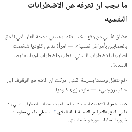
ما يجب ان تعرفه عن الاضطرابات
النفسية
‏«ضاق نفَسي من وقع الخبر.‏ فقد ارعبتني وصمة العار التي تلحق
بالمصابين بأمراض نفسية».‏ —‏ امرأة تدعى كلوديا شُخصت
اصابتها بالاضطراب الثنائي القطب واضطراب اجهاد ما بعد
الصدمة.‏
‏«لم نتقبَّل وضعنا بسرعة.‏ لكني ادركت ان الاهم هو الوقوف الى
جانب زوجتي».‏ —‏ مارك،‏ زوج كلوديا.‏
كيف
تشعر لو اكتشفت انك انت او احد احبائك مصاب باضطراب نفسي؟‏ لا
داعي للقلق،‏ فالامراض النفسية قابلة للعلاج.‏
اليك في ما يلي معلومات
*
ضرورية تعطيك صورة واضحة عنها.‏