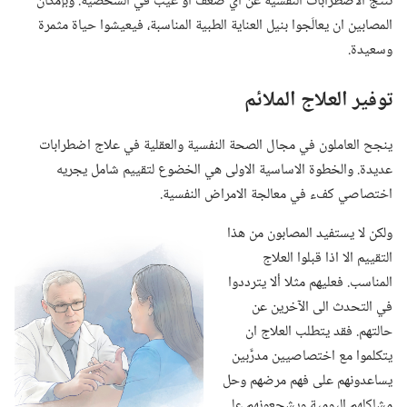
تنتج الاضطرابات النفسية عن اي ضعف او عيب في الشخصية.‏ وبإمكان
المصابين ان يعالَجوا بنيل العناية الطبية المناسبة،‏ فيعيشوا حياة مثمرة
وسعيدة.‏
توفير العلاج الملائم
ينجح العاملون في مجال الصحة النفسية والعقلية في علاج اضطرابات
عديدة.‏ والخطوة الاساسية الاولى هي الخضوع لتقييم شامل يجريه
اختصاصي كفء في معالجة الامراض النفسية.‏
ولكن لا يستفيد المصابون من هذا
التقييم الا اذا قبلوا العلاج
المناسب.‏ فعليهم مثلا ألا يترددوا
في التحدث الى الآخرين عن
حالتهم.‏ فقد يتطلب العلاج ان
يتكلموا مع اختصاصيين مدرَّبين
يساعدونهم على فهم مرضهم وحل
مشاكلهم اليومية ويشجعونهم على