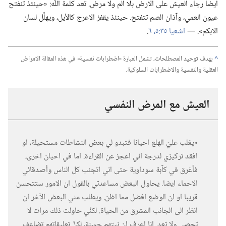
ايضا رجاء العيش على الارض بلا الم ولا مرض.‏ تعد كلمة اللّٰه:‏ «حينئذ تنفتح
عيون العمي،‏ وآذان الصم تتفتح.‏ حينئذ يقفز الاعرج كالأيل،‏ ويهلِّل لسان
الابكم».‏ —‏
اشعيا ٣٥:‏​٥،‏ ٦
‏.‏
^
بهدف توحيد المصطلحات،‏ تشمل العبارة «اضطرابات نفسية» في هذه المقالة الامراض
العقلية والنفسية والاضطرابات السلوكية.‏
العيش مع المرض النفسي
‏«يغلب عليّ الهلع احيانا فتبدو لي بعض النشاطات مستحيلة،‏ او
افقد تركيزي لدرجة اني اعجز عن القراءة.‏ اما في احيان اخرى،‏
فأغرق في كآ‌بة سوداوية حتى اني اتجنب كل الناس وأصدقائي
الاحماء ايضا.‏ يحاول البعض مساعدتي بالقول ان الامور ستتحسن
قريبا او ان الوضع افضل مما اظن.‏ ويطلب مني البعض الآخر ان
انظر الى الجانب المشرق من الحياة.‏ لكنِّي حاولت ذلك مرات لا
تحصى ولا تعد.‏ انا اعرف ان نيتهم حسنة،‏ لكنَّ تعليقاتهم تضاعف