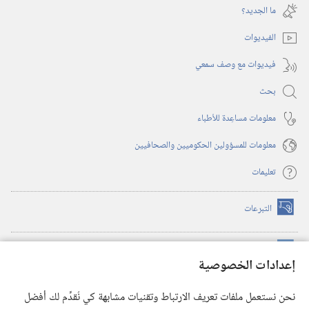
نافذة
ما الجديد؟‏
جديدة)
الفيديوات
فيديوات مع وصف سمعي
بحث
معلومات مساعِدة للأطباء
معلومات للمسؤولين الحكوميين والصحافيين
تعليمات
التبرعات
(يفتح
نافذة
جديدة)
مكتبة برج المراقبة الالكترونية
™
(يفتح
إعدادات الخصوصية
نافذة
JW Hub
جديدة)
(يفتح
نحن نستعمل ملفات تعريف الارتباط وتقنيات مشابهة كي نُقدِّم لك أفضل
نافذة