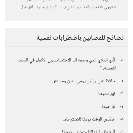
شعوري بالعجز والذنب والفشل».‏ —‏ كلوديا،‏ جنوب افريقيا.‏
نصائح للمصابين باضطرابات نفسية
١
اتَّبع العلاج الذي وصفه لك الاختصاصيون الاكفاء في الصحة
‏-‏
النفسية.‏
*
٢
حافظ على روتين يومي متزن ومستقر.‏
‏-‏
٣
ابقَ نشيطا.‏
‏-‏
٤
نمْ جيدا.‏
‏-‏
٥
خصِّص الوقت يوميًّا للاسترخاء.‏
‏-‏
٦
اتَّبع نظاما غذائيًّا متوازنا وصحيًّا.‏
‏-‏