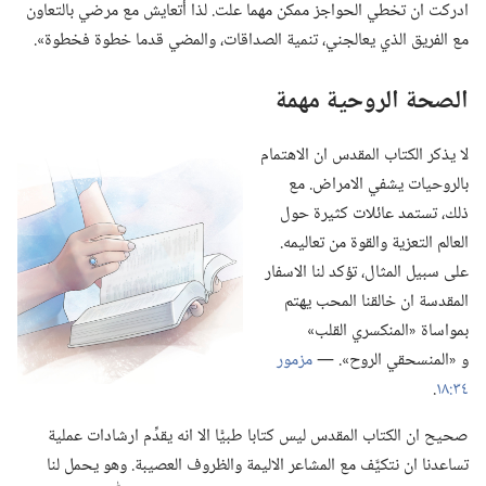
ادركت ان تخطي الحواجز ممكن مهما علت.‏ لذا أتعايش مع مرضي بالتعاون
مع الفريق الذي يعالجني،‏ تنمية الصداقات،‏ والمضي قدما خطوة فخطوة».‏
الصحة الروحية مهمة
لا يذكر الكتاب المقدس ان الاهتمام
بالروحيات يشفي الامراض.‏ مع
ذلك،‏ تستمد عائلات كثيرة حول
العالم التعزية والقوة من تعاليمه.‏
على سبيل المثال،‏ تؤكد لنا الاسفار
المقدسة ان خالقنا المحب يهتم
بمواساة «المنكسري القلب»
و «المنسحقي الروح».‏ —‏
مزمور
٣٤:‏١٨
‏.‏
صحيح ان الكتاب المقدس ليس كتابا طبيًّا الا انه يقدِّم ارشادات عملية
تساعدنا ان نتكيَّف مع المشاعر الاليمة والظروف العصيبة.‏ وهو يحمل لنا