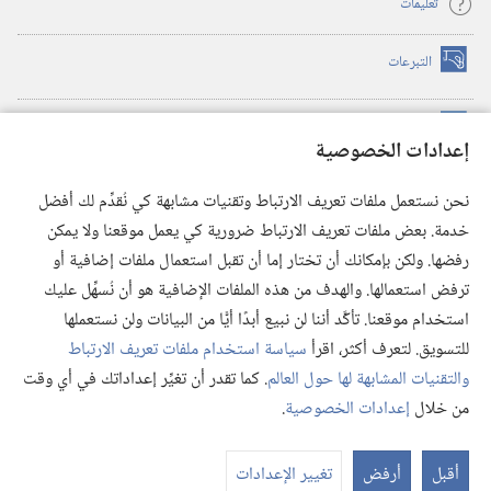
تعليمات
التبرعات
(يفتح
نافذة
جديدة)
مكتبة برج المراقبة الالكترونية
™
(يفتح
إعدادات الخصوصية
نافذة
JW Hub
جديدة)
(يفتح
نحن نستعمل ملفات تعريف الارتباط وتقنيات مشابهة كي نُقدِّم لك أفضل
نافذة
®
خدمة. بعض ملفات تعريف الارتباط ضرورية كي يعمل موقعنا ولا يمكن
تطبيق
JW Library
جديدة)
رفضها. ولكن بإمكانك أن تختار إما أن تقبل استعمال ملفات إضافية أو
مكتبة برج المراقبة
ترفض استعمالها. والهدف من هذه الملفات الإضافية هو أن نُسهِّل عليك
استخدام موقعنا. تأكَّد أننا لن نبيع أبدًا أيًّا من البيانات ولن نستعملها
للتسويق. لتعرف أكثر، اقرأ
سياسة استخدام ملفات تعريف الارتباط
والتقنيات المشابهة لها حول العالم
. كما تقدر أن تغيِّر إعداداتك في أي وقت
Copyright
© 2026 .Watch Tower Bible and Tract Society of Pennsylvania
من خلال
إعدادات الخصوصية
.
شروط الاستخدام
|
سياسة الخصوصية
|
إعدادات الخصوصية
عر
الم
أقبل
أرفض
تغيير الإعدادات