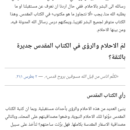
رسائله الى البشر بالاحلام.‏ ففي حال اردنا ان نعرف عن مستقبلنا او ما
يطلبه الله منا،‏ يجب ‹ألا نتجاوز ما هو مكتوب› في الكتاب المقدس.‏ وهذا
الكتاب متوفر لجميع البشر تقريبا،‏ ويمكنهم درس رسائل الله المدونة فيه،‏
ومن بينها الاحلام.‏
لمَ الاحلام والرؤى في الكتاب المقدس جديرة
بالثقة؟‏
‏«تكلَّم اناس من قِبل الله مسوقين بروح قدس».‏
‏—‏
٢ بطرس ١:‏٢١
‏.‏
رأي الكتاب المقدس
ينبئ العديد من هذه الاحلام والرؤى بأحداث مستقبلية.‏ وبما ان كتبة الكتاب
المقدس دوَّنوا تلك الاحلام النبوية،‏ وضعوا مصداقيتهم على المحك،‏ وبالتالي
مصداقية الاسفار المقدسة بكاملها.‏ فهل برِّئت ساحتهم؟‏ لنأخذ على سبيل