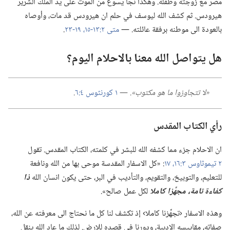
مصر مع زوجته وطفله.‏ وهكذا نجا يسوع من الموت على يد الملك الشرير
هيرودس.‏ ثم كشف الله ليوسف في حلم ان هيرودس قد مات،‏ وأوصاه
بالعودة الى موطنه برفقة عائلته.‏ —‏
متى ٢:‏
١٣-‏١٥،‏
١٩-‏٢٣
‏.‏
هل يتواصل الله معنا بالاحلام اليوم؟‏
‏«‏
لا
تتجاوزوا ما
هو
مكتوب».‏
‏—‏
١ كورنثوس ٤:‏٦
‏.‏
رأي الكتاب المقدس
ان الاحلام جزء مما كشفه الله للبشر في كلمته،‏ الكتاب المقدس.‏ تقول
٢ تيموثاوس ٣:‏
١٦،‏ ١٧
‏:‏ «كل الاسفار المقدسة موحى بها من الله ونافعة
للتعليم،‏ والتوبيخ،‏ والتقويم،‏ والتأديب في البر،‏ حتى يكون انسان الله
ذا
كفاءة تامة،‏ مجهَّزا كاملا
لكل عمل صالح».‏
وهذه الاسفار ‹تجهِّزنا كاملا› إذ تكشف لنا كل ما نحتاج الى معرفته عن الله،‏
صفاته،‏ مقاييسه الادبية،‏ ودورنا في قصده للارض.‏ لذلك ما عاد الله ينقل