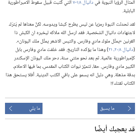
المثال الرؤيا النبوية في
دانيال ٨:‏
١-‏٧
التي كُتبت قبيل سقوط الامبراطورية
البابلية.‏
لقد تحدثت النبوة رمزيا عن تيس يطرح كبشا ويدوسه.‏ لكنَّ معناها لم يُترَك
لاجتهادات دانيال الشخصية.‏ فقد ارسل الله ملاكه ليخبره ان الكبش ذا
القرنين «يمثِّل ملوك مادي وفارس.‏ والتيس الاشعر يمثِّل ملك اليونان».‏
(‏
دانيال ٨:‏
٢٠،‏ ٢١
‏)‏ وهذا ما يؤكده التاريخ.‏ فقد خلفت مادي وفارس بابل
كإمبراطورية عالمية.‏ ثم بعد نحو مئتي سنة،‏ دحر ملك اليونان الإسكندر
الكبير مادي وفارس.‏ حقا،‏ تتميَّز نبوات الكتاب المقدس،‏ بما فيها الاحلام،‏
بدقة مذهلة.‏ وهي دليل انه يسمو على باقي الكتب الدينية.‏ أفلا يستحق هذا
الكتاب ثقتك؟‏!‏
ما يسبق
ما يلي
قد يعجبك أيضًا