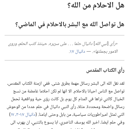
هل الاحلام من الله؟‏
هل تواصل الله مع البشر بالاحلام في الماضي؟‏
‏«رأى
‏[‏
نبي الله
‏]
دانيال حلما .‏ .‏ .‏ على سريره.‏ حينئذ كتب الحلم،‏ وروى
الامور بجملتها».‏
‏—‏
دانيال ٧:‏١
‏.‏
رأي الكتاب المقدس
لقد نقل الله الى البشر رسائل مهمة بطرق شتى.‏ ففي ازمنة الكتاب المقدس،‏
تواصل مع الناس احيانا بالاحلام.‏ الا انها لم تكن احلاما غامضة من نسج
الخيال كالتي نراها في المنام كل يوم،‏ بل كانت رؤى حية وواقعية تحمل
رسائل واضحة ومحددة.‏ مثلا،‏ رأى النبي دانيال في حلم عددا من الوحوش
التي تمثل امبراطوريات سياسية،‏ من بابل وحتى ايامنا.‏ (‏
دانيال ٧:‏
١-‏٣،‏
١٧
‏)‏
وفي حلم ايضا،‏ اخبر الله يوسف الناصري،‏ ابا يسوع بالتنبي،‏ ان يهرب الى