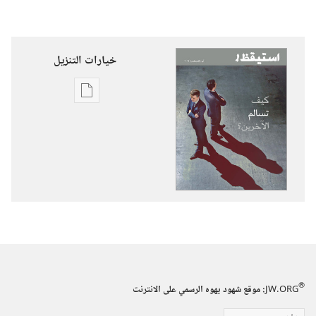
خيارات التنزيل
خيارات
تنزيل
الاصدارات
استيقظ‏!‏
كيف
تسالم
الآخرين؟‏
®
JW.ORG
:‏ موقع شهود يهوه الرسمي على الانترنت