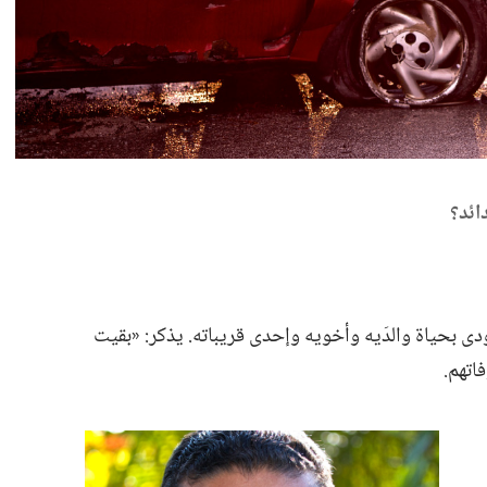
ئد؟‏
دى بحياة والدَيه وأخويه وإحدى قريباته.‏ يذكر:‏ «بقيت
تهم.‏