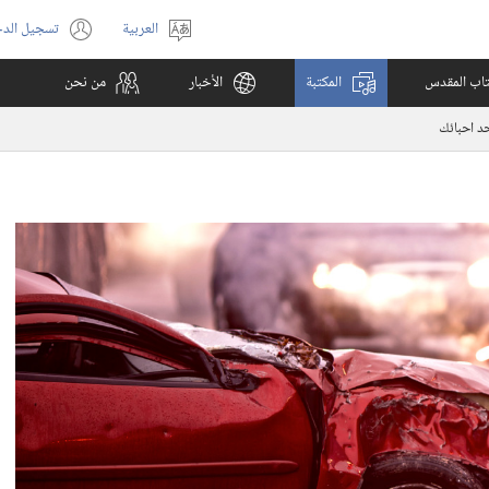
العربية
تسجيل الد
اختر
(يفتح
اللغة
نافذة
كتاب المقدس
المكتبة
الأخبار
من نحن
جديدة)
د احبائك