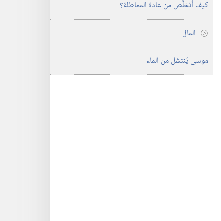
كيف أتخلَّص من عادة المماطلة؟‏
المال
موسى يُنتشَل من الماء