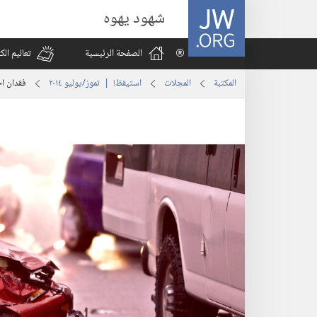
JW.ORG
شهود يهوه
الصفحة الرئيسية
تعاليم ال
المكتبة
المجلات
استيقظ‏!‏ | ‏‎تموز/يوليو‏ ‏‎٢٠١٤‏
فقدان اح