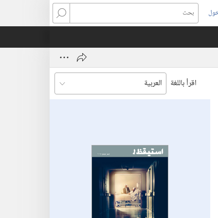
خول
بحث
اقرأ باللغة