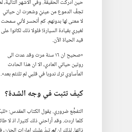
حين ادركت الحقيقة.‏ وفي الاشهر التالية،‏ لم
تجفَّ الدموع من عينيّ وشعرت ان حياتي
لا معنى لها بدونهم.‏ كم أتحسر لأني سمحت
لغيري بقيادة السيارة!‏ فلولا ذلك لكانوا على
قيد الحياة الآن.‏
‏«صحيح ان ١٦ سنة مرت وقد عدت الى
روتين حياتي العادي،‏ الا ان هذا الحادث
المأساوي ترك ندوبا في قلبي لم تلتئم بعد».‏
كيف تثبت في وجه الشدة؟‏
التفجُّع ضروري.‏ يقول الكتاب المقدس:‏ «للبكا
كلما اردت.‏ وقد أراحني ذلك كثيرا،‏ اذ لا ط
ذاتها.‏ لذلك إن
لم
تبدُ عليك امارات الحزن،‏ ف