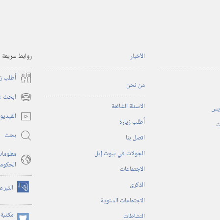
الأخبار
روابط سريعة
أُطلب ز
من نحن
ابحث عن
(يفتح
الاسئلة الشائعة
ريس
نافذة
الفيديو
أُطلب زيارة
جديدة)
ت
بحث
اتصل بنا
الجولات في بيوت إيل
معلومات
الحكوم
الاجتماعات
الذكرى
التبرع
(يفتح
الاجتماعات السنوية
نافذة
جديدة)
مكتبة 
النشاطات