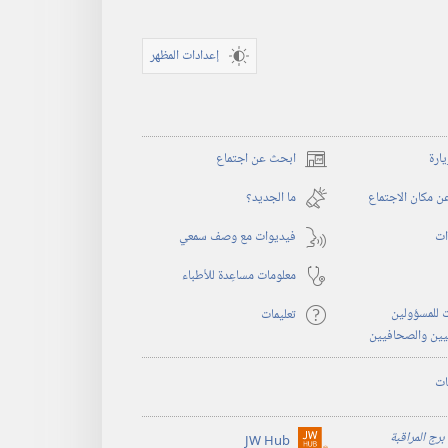
إعدادات المظهر
يارة
ابحث عن اجتماع
(يفتح
نافذة
 مكان الاجتماع
ما الجديد؟‏
جديدة)
ات
فيديوات مع وصف سمعي
معلومات مساعِدة للأطباء
 للمسؤولين
تعليمات
يين والصحافيين
ات
برج المراقبة
JW Hub