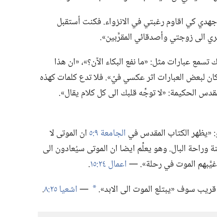
لت جهدي كي اقاوم رغبتي في الانزواء.‏ فكنت أستقبل
ي الى زوجتي وأصدقائي المقرَّبين».‏
مع عبارات مثل:‏ «ما نفع البكاء الآن؟‏»،‏ «ان هذا
 «كان لبعض العبارات اثر عكسي فيّ».‏ فلا تدع كلمات كهذه
دس الحكيمة:‏ «لا توجِّه قلبك الى كل كلام يقال».‏
دو:‏ «يظهر الكتاب المقدس في
الجامعة ٩:‏٥
ان الموتى لا
 وراحة البال.‏ وهو يعلِّم ايضا ان الموتى سيُعادون الى
 غيَّبهم الموت في رحلة».‏ —‏
اعمال ٢٤:‏١٥
‏.‏
قريب سوف «يبتلع الموت الى الابد».‏
—‏
اشعيا ٢٥:‏٨
‏.‏
*