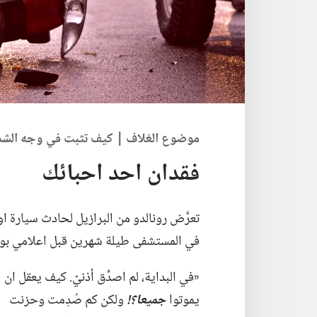
موضوع الغلاف | كيف تثبت
في
وجه الشدا
فقدان احد احبائك
تعرَّض رونالدو من البرازيل لحادث سيارة او
في المستشفى طيلة شهرين قبل اعلامي بوفا
‏«في البداية،‏ لم اصدِّق أذنيّ.‏ كيف يعقل ان
يموتوا
جميعا؟‏!‏
ولكن كم صُدِمت وحزنت