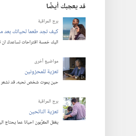
قد يعجبك أيضًا
برج المراقبة
كيف تجد طعما لحياتك بعد مو
اليك خمسة اقتراحات تساعدك ان ت
مواضيع أخرى
تعزية للمحزونين
حين يموت شخص نحبه،‏ قد نشعر أن لا
برج المراقبة
تعزية النائحين
يغفل المقرَّبون احيانا عما يحتاج اليه