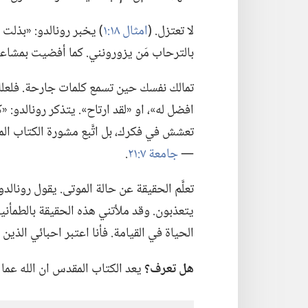
لا تعتزل.‏ (‏
امثال ١٨:‏١
‏)‏ يخبر رونالدو:‏ «بذ
بالترحاب مَن يزورونني.‏ كما أفضيت بمشاعر
تمالك نفسك حين تسمع كلمات جارحة.‏ فلعلك تس
افضل له»،‏ او «لقد ارتاح».‏ يتذكر رونالدو:‏
تعشش في فكرك،‏ بل اتَّبع مشورة الكتاب المق
—‏
جامعة ٧:‏٢١
‏.‏
تعلَّم الحقيقة عن حالة الموتى.‏ يقول رونال
يتعذبون.‏ وقد ملأتني هذه الحقيقة بالطمأنينة
الحياة في القيامة.‏ فأنا اعتبر احبائي الذين
هل تعرف؟‏
يعد الكتاب المقدس ان الله عما 