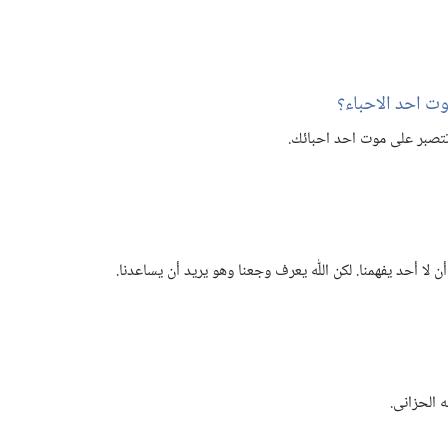
ت احد الاحباء؟‏
تصبر على موت احد احبائك.‏
 أحد يفهمنا.‏ لكن اللّٰه يعرف وجعنا وهو يريد أن يساعدنا.‏
 الحزانى.‏