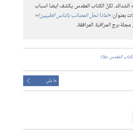
الشدائد.‏ لكنَّ الكتاب المقدس يكشف ايضا اسباب
ات بعنوان:‏
‏«‏
لماذا تحلّ المصائب بالناس الطيبين؟‏
‏»
برج المراقبة
المرافقة.‏
الكتاب المقدس حقا؟‏
ما يلي