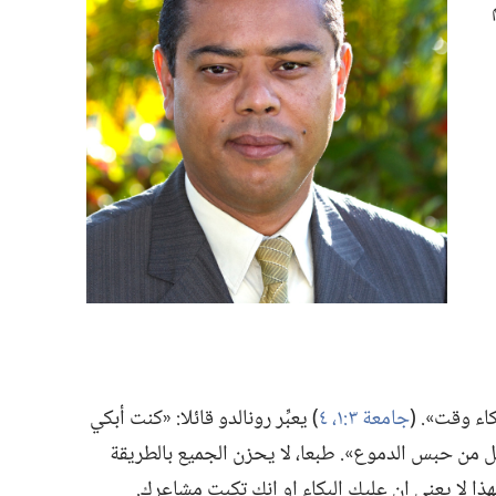
ء وقت».‏ (‏
جامعة ٣:‏
١،‏
٤
‏)‏ يعبِّر رونالدو قائلا:‏ «كنت أبكي
ائل من حبس الدموع».‏ طبعا،‏ لا يحزن الجميع بالطريقة
هذا لا يعني ان عليك البكاء او انك تكبت مشاعرك.‏