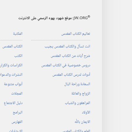
®
JW.ORG
:‏ موقع شهود يهوه الرسمي على الانترنت
تعاليم الكتاب المقدس
المكتبة
انت تسأل والكتاب المقدس يجيب
الكتاب المقدس
شرح آيات من الكتاب المقدس
الكتب
دروس خصوصية في الكتاب المقدس
الكراسات والكرا
أدوات لدرس الكتاب المقدس
النشرات والدعوا
السعادة وراحة البال
أبواب متنوعة
الزواج والعائلة
المجلات
المراهقون والشباب
دليل الاجتماع
الأولاد
البرامج
الايمان باللّٰه
الفهارس
العلم والكتاب المقدس
الإرشادات