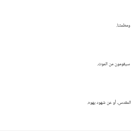
مطمئنا.‏
يقومون من الموت.‏
مقدس،‏ أو عن شهود يهوه.‏