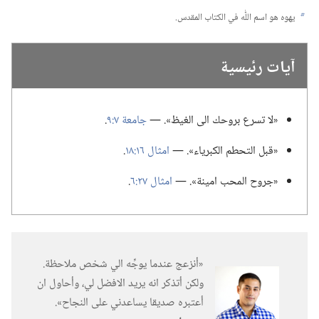
يهوه هو اسم اللّٰه في الكتاب المقدس.‏
b
آيات رئيسية
‏«لا تسرع بروحك الى الغيظ».‏ —‏
جامعة ٧:‏٩
‏.‏
‏«قبل التحطم الكبرياء».‏ —‏
امثال ١٦:‏١٨
‏.‏
‏«جروح المحب امينة».‏ —‏
امثال ٢٧:‏٦
‏.‏
‏«أنزعج عندما يوجِّه الي شخص ملاحظة.‏
ولكن أتذكر انه يريد الافضل لي،‏ وأحاول ان
أعتبره صديقا يساعدني على النجاح».‏