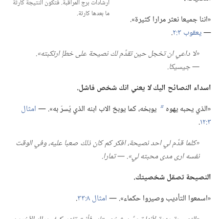
ارشادات برج المراقبة.‏ فتكون النتيجة كارثة
ما بعدها كارثة.‏
‏«اننا جميعا نعثر مرارا كثيرة».‏
—‏
يعقوب ٣:‏٢
‏.‏
‏«لا داعي ان تخجل حين تقدَّم لك نصيحة على خطإ ارتكبته».‏
—‏ جيسيكا.‏
اسداء النصائح اليك
لا
يعني انك شخص فاشل.‏
‏«الذي يحبه يهوه
يوبخه،‏ كما يوبخ الاب ابنه الذي يُسرّ به».‏ —‏
امثال
b
٣:‏١٢
‏.‏
‏«كلما قدَّم لي احد نصيحة،‏ افكر كم كان ذلك صعبا عليه،‏ وفي الوقت
نفسه ارى مدى محبته لي».‏ —‏ تمارا.‏
النصيحة تصقل شخصيتك.‏
‏«اسمعوا التأديب وصيروا حكماء».‏ —‏
امثال ٨:‏٣٣
‏.‏