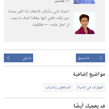
—‏
جاستن
‏«اعرف انني سأرتكب الاخطاء.‏ لذا اكون ممتنة
حين يُلفَت نظري اليها.‏ وهكذا اعرف ما يجب
ان اعمل عليه».‏ —‏
شارليت
ما يسبق
ما يلي
مواضيع إضافية
المهارات في الحياة
المراهقون والشباب
قد يعجبك أيضًا