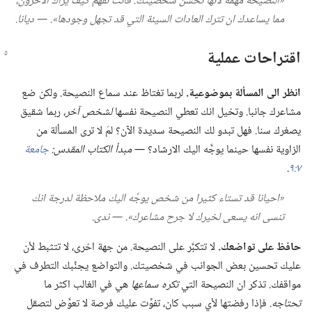
‏«النصيحة مهمة لأنها تحسِّن شخصيتك.‏ فأنت تفهم كيف يراك الآخرون،‏
مما يساعدك ان تترك العادات السيئة التي قد تجهل وجودها».‏ —‏ ديانا.‏
اقتراحات عملية
انظر الى المسألة بموضوعية.‏
لربما تغتاظ عند سماع النصيحة.‏ ولكن ضع
مشاعرك جانبا.‏ وتخيل انك تعطي النصيحة نفسها
لشخص آخر،‏
ربما شقيق
يصغرك سنا.‏ فهل تبدو لك النصيحة سديدة الآن؟‏ لمَ لا ترى المسألة من
الزاوية نفسها حينما يوجَّه اليك الارشاد؟‏
‏—‏ مبدأ الكتاب المقدس:‏
جامعة
٧:‏٩
‏.‏
‏«احيانا قد تستاء كثيرا من شخص يوجِّه اليك ملاحظة لدرجة انك
تنسى انه يسعى لخيرك لا جرح مشاعرك».‏ —‏ ندى.‏
حافظ على تواضعك.‏
لا تتكبَّر على النصيحة.‏ من جهة اخرى،‏ لا تتثبط لأن
عليك تحسين بعض الجوانب في شخصيتك.‏ والتواضع يجنِّبك التطرف في
مواقفك.‏ تذكر ان النصيحة التي
تكره سماعها
هي في الغالب اكثر ما
تحتاجه.‏
فإذا رفضتها لأي سبب كان،‏ تفوِّت عليك فرصة لا تعوَّض لتصقل