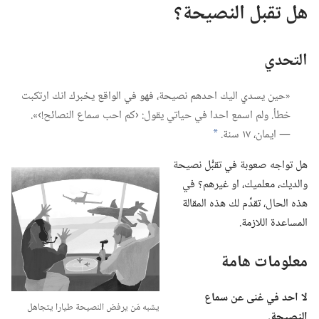
هل تقبل النصيحة؟‏
التحدي
‏«حين يسدي اليك احدهم نصيحة،‏ فهو في الواقع يخبرك انك ارتكبت
خطأ.‏ ولم اسمع احدا في حياتي يقول:‏ ‹كم احب سماع النصائح!‏›».‏
—‏ ايمان،‏ ١٧ سنة.‏
a
هل تواجه صعوبة في تقبُّل نصيحة
والديك،‏ معلميك،‏ او غيرهم؟‏ في
هذه الحال،‏ تقدِّم لك هذه المقالة
المساعدة اللازمة.‏
معلومات هامة
لا احد في غنى عن سماع
يشبه مَن يرفض النصيحة طيارا يتجاهل
النصيحة.‏