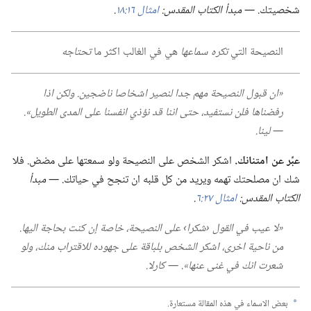
شخصيتك.‏
‏—‏ مبدأ الكتاب المقدس:‏
امثال ١٦:‏١٨
‏.‏
النصيحة التي
تكره سماعها
هي في الغالب اكثر ما
تحتاجه
‏«ان قبول النصيحة مهم جدا لنصير اشخاصا ناضجين.‏ ولكن اذا
رفضناها فلن نستفيد،‏ حتى اننا قد نؤذي انفسنا على المدى الطويل».‏
—‏ لينا.‏
عبِّر عن امتنانك.‏
اشكر الشخص على النصيحة ولو سمعتها على مضض.‏ فلا
شك ان مصلحتك تهمه ويريد من كل قلبه ان تنجح في حياتك.‏
‏—‏ مبدأ
الكتاب المقدس:‏
امثال ٢٧:‏٦
‏.‏
‏«لا عيب في القول ‹شكرا› على النصيحة،‏ خاصة إن كنت بحاجة اليها.‏
من ناحية اخرى،‏ اشكر الشخص بلباقة على جهوده للاقتراب منك،‏ ولو
شعرت انك في غنى عنها».‏ —‏ كارلا.‏
بعض الاسماء في هذه المقالة مستعارة.‏
a