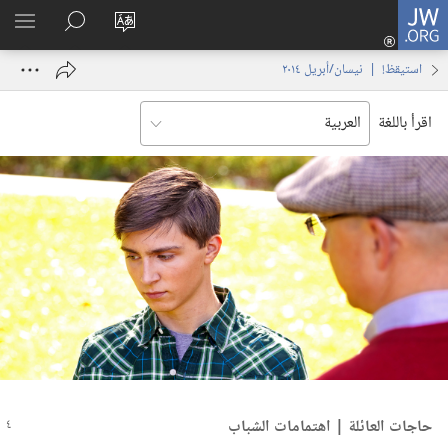
JW.ORG
تسجيل
تغيير
البحث
اظهر
الدخول
لغة
في
القائم
(يفتح
استيقظ‏!‏ | ‏‎نيسان/أبريل‏ ‏‎٢٠١٤‏
الموقع
JW.‎ORG
نافذة
جديدة)
اقرأ باللغة
حاجات العائلة | اهتمامات الشباب