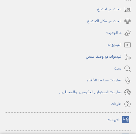
ابحث عن اجتماع
(يفتح
نافذة
ابحث عن مكان الاجتماع
(يفتح
جديدة)
نافذة
ما الجديد؟‏
جديدة)
الفيديوات
فيديوات مع وصف سمعي
بحث
معلومات مساعِدة للأطباء
معلومات للمسؤولين الحكوميين والصحافيين
تعليمات
التبرعات
(يفتح
نافذة