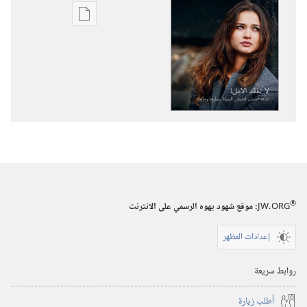
خيارات
تنزيل
الاصدارات
استيقظ‏!‏
لا
تفقد
الامل!‏
ثلاثة
اسباب
لتعيش
®
الحياة
JW.ORG
:‏ موقع شهود يهوه الرسمي على الانترنت
بحلوها
إعدادات المظهر
ومرِّها
روابط سريعة
أُطلب زيارة