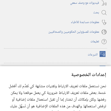
فيديوات مع وصف سمعي
بحث
معلومات مساعِدة للأطباء
معلومات للمسؤولين الحكوميين والصحافيين
تعليمات
التبرعات
(يفتح
نافذة
جديدة)
مكتبة برج المراقبة الالكترونية
™
(يفتح
إعدادات الخصوصية
نافذة
JW Hub
جديدة)
(يفتح
نحن نستعمل ملفات تعريف الارتباط وتقنيات مشابهة كي نُقدِّم لك أفضل
نافذة
®
خدمة. بعض ملفات تعريف الارتباط ضرورية كي يعمل موقعنا ولا يمكن
تطبيق
JW Library
جديدة)
رفضها. ولكن بإمكانك أن تختار إما أن تقبل استعمال ملفات إضافية أو
مكتبة برج المراقبة
ترفض استعمالها. والهدف من هذه الملفات الإضافية هو أن نُسهِّل عليك