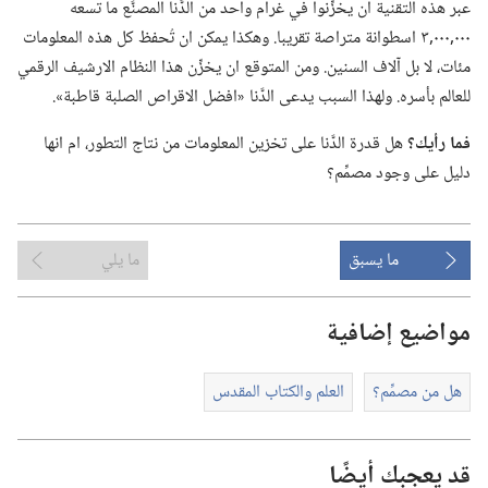
عبر هذه التقنية ان يخزِّنوا في غرام واحد من الدَّنا المصنَّع ما تسعه
٠٠٠‏,٠٠٠‏,٣ اسطوانة متراصة تقريبا.‏ وهكذا يمكن ان تُحفظ كل هذه المعلومات
مئات،‏ لا بل آلاف السنين.‏ ومن المتوقع ان يخزِّن هذا النظام الارشيف الرقمي
للعالم بأسره.‏ ولهذا السبب يدعى الدَّنا «افضل الاقراص الصلبة قاطبة».‏
فما رأيك؟‏
هل قدرة الدَّنا على تخزين المعلومات من نتاج التطور،‏ ام انها
دليل على وجود مصمِّم؟‏
ما يسبق
ما يلي
مواضيع إضافية
هل من مصمِّم؟‏
العلم والكتاب المقدس
قد يعجبك أيضًا