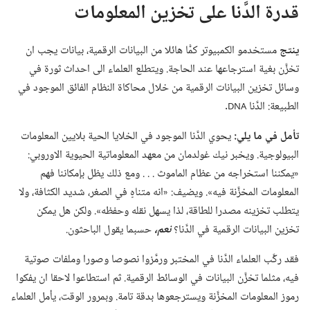
قدرة الدَّنا على تخزين المعلومات
ينتج
مستخدمو الكمبيوتر كمًّا هائلا من البيانات الرقمية،‏ بيانات يجب ان
تخزَّن بغية استرجاعها عند الحاجة.‏ ويتطلع العلماء الى احداث ثورة في
وسائل تخزين البيانات الرقمية من خلال محاكاة النظام الفائق الموجود في
الطبيعة:‏ الدَّنا
‏.‏
DNA
تأمل في ما يلي:‏
يحوي الدَّنا الموجود في الخلايا الحية بلايين المعلومات
البيولوجية.‏ ويخبر نيك غولدمان من معهد المعلوماتية الحيوية الاوروبي:‏
«يمكننا استخراجه من عظام الماموث .‏ .‏ .‏ ومع ذلك يظل بإمكاننا فهم
المعلومات المخزَّنة فيه».‏ ويضيف:‏ «انه متناهٍ في الصغر،‏ شديد الكثافة،‏ ولا
يتطلب تخزينه مصدرا للطاقة،‏ لذا يسهل نقله وحفظه».‏ ولكن هل يمكن
تخزين البيانات الرقمية في الدَّنا؟‏
نعم،‏
حسبما يقول الباحثون.‏
فقد ركَّب العلماء الدَّنا في المختبر ورمَّزوا نصوصا وصورا وملفات صوتية
فيه،‏ مثلما تخزَّن البيانات في الوسائط الرقمية.‏ ثم استطاعوا لاحقا ان يفكوا
رموز المعلومات المخزَّنة ويسترجعوها بدقة تامة.‏ وبمرور الوقت،‏ يأمل العلماء