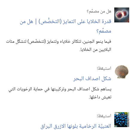
هل من مصمِّم؟‏
قدرة الخلايا على التمايز (‏التخصُّص)‏ | هل من
مصمِّم؟‏
فيما ينمو الجنين،‏ تتكاثر خلاياه وتتمايز (‏تتخصَّص)‏ لتشكِّل مئات
البلايين من الخلايا.‏
استيقظ‏!‏
شكل اصداف البحر
يساهم شكل اصداف البحر وتركيبتها في حماية الرخويات التي
تعيش داخلها.‏
استيقظ‏!‏
العنبيَّة الرخامية بلونها الازرق البراق