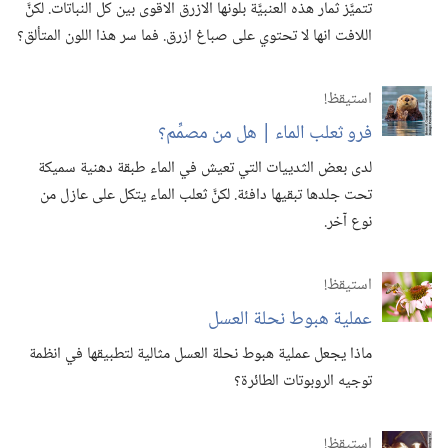
تتميَّز ثمار هذه العنبيَّة بلونها الازرق الاقوى بين كل النباتات.‏ لكنَّ
اللافت انها لا تحتوي على صباغ ازرق.‏ فما سر هذا اللون المتألق؟‏
استيقظ‏!‏
فرو ثعلب الماء | هل من مصمِّم؟‏
لدى بعض الثدييات التي تعيش في الماء طبقة دهنية سميكة
تحت جلدها تبقيها دافئة.‏ لكنَّ ثعلب الماء يتكل على عازل من
نوع آخر.‏
استيقظ‏!‏
عملية هبوط نحلة العسل
ماذا يجعل عملية هبوط نحلة العسل مثالية لتطبيقها في انظمة
توجيه الروبوتات الطائرة؟‏
استيقظ‏!‏