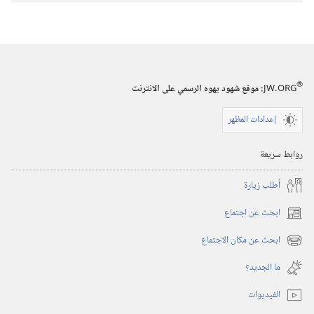
على
المحك
®
JW.ORG
:‏ موقع شهود يهوه الرسمي على الانترنت
إعدادات المظهر
روابط سريعة
أُطلب زيارة
ابحث عن اجتماع
(يفتح
نافذة
ابحث عن مكان الاجتماع
(يفتح
جديدة)
نافذة
ما الجديد؟‏
جديدة)
الفيديوات